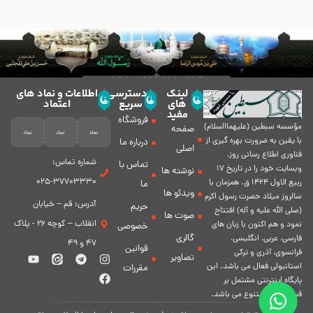
لینک
دسترسی
اطلاعات و نماد های
های
سریع
اعتماد
مفید
فروشگاه
مؤسسه سبطين (عليهماالسلام)
صفحه
با يقين به ضرورت بهره گیرى از
درباره ما
اصلی
فناورى اطلاع رسانى روز،
شماره تماس:
تماس با
وبسایت خود را در تاريخ 17
نوشته ها
37703330-025
ربيع الاول 1424 ق. همزمان با
ما
ویدئو ها
سالروز ميلاد حضرت رسول اكرم
آدرس: قم – خیابان
حریم
(صلی الله علیه و آله) افتتاح
صوت ها
انقلاب – کوچه 26 - پلاک
نمود و هم اكنون با زبان های
خصوصی
گالری
فارسی، عربى، انگلیسی،
47 و 49
قوانین
فرانسوی، آذری و ترکی
تصاویر
استانبولی فعال مى باشد. اين
مقررات
پايگاه اينترنتى مشتمل بر
قسمت هاى متنوع مى باشد.