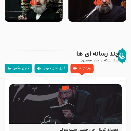
سلام جوانی که امام حسین علیه
زیارتی که اسباب رزق زیاد و عمر
السلام خودش جوابش را دادند
طولانی است حجت السلام حسین
-حجت الاسلام بندانی
یوسفی
چند رسانه ای ها
چند رسانه ای های سبطین
ویدئو ها
فایل های صوتی
گالری عکس
مصداق کربلا – حاج حسین سیب سرخی