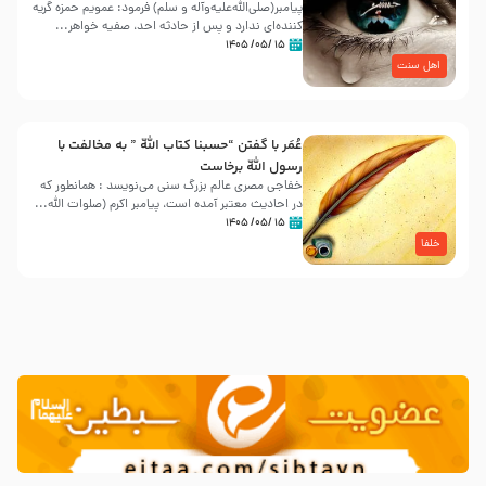
پیامبر(صلی‌الله‌علیه‌وآله و سلم) فرمود: عمویم حمزه گریه
کننده‌ای ندارد و پس از حادثه احد، صفیه خواهر...
۱۵ /۰۵/ ۱۴۰۵
اهل سنت
عُمَر با گفتن “حسبنا كتاب اللّه ” به مخالفت با
رسول اللّه برخاست
خفاجی مصری عالم بزرگ سنی می‌نویسد : همانطور که
در احادیث معتبر آمده است، پیامبر اکرم (صلوات اللّه...
۱۵ /۰۵/ ۱۴۰۵
خلفا