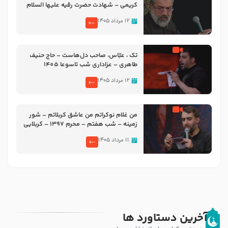
کریمی – شهادت حضرت رقیه علیها السلام
– تیر ۱۴۰۵ هیئت رایة العباس علیه السلام
۱۲ مرداد ۱۴۰۵
تک ، عبّاس، صاحب دل‌هاست – حاج حنیف
طاهری – عزاداری شب تاسوعا 1405
۱۲ مرداد ۱۴۰۵
من غلام نوکراتم من عاشق کربلاتم – شور
زمینه – شب هفتم – محرم 1397 – کربلایی
محمدحسین پویانفر
۱۱ مرداد ۱۴۰۵
آخرین دستاورد ها