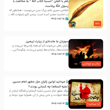
عُمَر با گفتن “حسبنا كتاب اللّه ” به مخالفت با
رسول اللّه برخاست
خفاجی مصری عالم بزرگ سنی می‌نویسد : همانطور که
در احادیث معتبر آمده است، پیامبر اکرم (صلوات اللّه...
۱۵ /۰۵/ ۱۴۰۵
خلفا
سوزدل جا مانده‌ای از زیارت اربعین
زائران راهی می‌شوند،کم‌ کم همه رفتنی‌ها می‌روند و
جامانده‌ها…جامانده‌ها چشم می‌بندند.چگونه؟می‌...
۱۴ /۰۵/ ۱۴۰۵
جالب و خواندنی
آیا میدانید اولین زائران مزار مطهر امام حسین
(علیه السلام) چه کسانی بودند؟
مرقد مطهر امام حسین (علیه السلام) و قتلگاه ایشان از
لحظه شهادت و حتی پیش از آن، همواره مورد توجه و
ز...
۱۴ /۰۵/ ۱۴۰۵
آیا میدانید؟