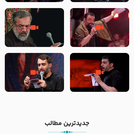
محرّم 1405
جانا جانا ابی عبدالله – کربلایی جواد
مادر منم مثل تو خمیدم – حاج
مقدم – شب هشتم محرم 1448 –
محمود کریمی – شهادت حضرت
هیئت بین الحرمین طهران
رقیه علیها السلام – تیر ۱۴۰۵
هیئت رایة العباس علیه السلام
تک ، عبّاس، صاحب دل‌هاست –
من غلام نوکراتم من عاشق کربلاتم
حاج حنیف طاهری – عزاداری شب
– شور زمینه – شب هفتم – محرم
تاسوعا 1405
1397 – کربلایی محمدحسین
پویانفر
جدیدترین مطالب