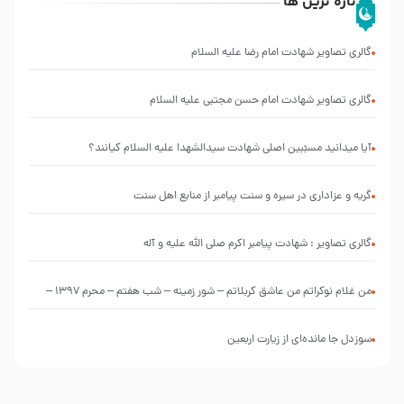
تازه ترین ها
گالری تصاویر شهادت امام رضا علیه السلام
گالری تصاویر شهادت امام حسن مجتبی علیه السلام
آیا میدانید مسبّبین اصلی شهادت سیدالشهدا علیه ‌السلام کیانند؟
گریه و عزاداری در سیره و سنت پیامبر از منابع اهل سنت
گالری تصاویر : شهادت پیامبر اکرم صلی الله علیه و آله
من غلام نوکراتم من عاشق کربلاتم – شور زمینه – شب هفتم – محرم 1397 –
کربلایی محمدحسین پویانفر
سوزدل جا مانده‌ای از زیارت اربعین