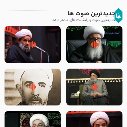
جدیدترین صوت ها
جدیدترین صوت و پادکست های منتشر شده
زوّار اربعین امام حسین (علیه
روضه جانسوز پاره های جگر امام
السلام) با این اشتیاق به زیارت
حسن مجتبی علیه السلام-حجت
بروند – آیت الله وحید خراسانی
الاسلام بندانی
لقب حضرت رقیه سلام الله علیها به
روضه‌ی مجلس یزید ملعون و
چه معناست – حجت الاسلام علوی
اسارت اهل‌بیت علیهم‌السلام –
تهرانی
مرحوم حجت‌الاسلام شیخ علی
محدث زاده