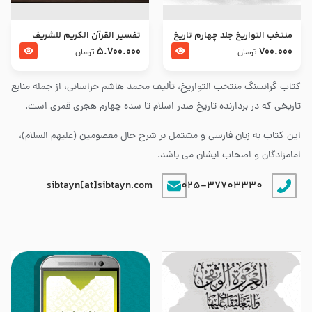
منتخب التواریخ جلد چهارم تاریخ
تفسير القرآن الكريم للشريف
امام زین العابدین و امام محمد
المرتضي قدس سرّه
5.700.000
700.000
تومان
تومان
باقر علیهما السلام
کتاب گرانسنگ منتخب التواريخ، تألیف محمد هاشم خراسانی، از جمله منابع
تاریخی که در بردارنده تاریخ صدر اسلام تا سده چهارم هجری قمری است.
این کتاب به زبان فارسی و مشتمل بر شرح حال معصومین (علیهم السلام)،
امامزادگان و اصحاب ایشان می باشد.
sibtayn[at]sibtayn.com
025-37703330