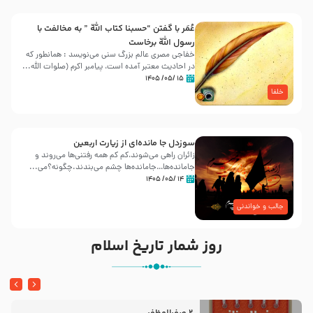
عُمَر با گفتن “حسبنا كتاب اللّه ” به مخالفت با
رسول اللّه برخاست
خفاجی مصری عالم بزرگ سنی می‌نویسد : همانطور که
در احادیث معتبر آمده است، پیامبر اکرم (صلوات اللّه...
۱۵ /۰۵/ ۱۴۰۵
خلفا
سوزدل جا مانده‌ای از زیارت اربعین
زائران راهی می‌شوند،کم‌ کم همه رفتنی‌ها می‌روند و
جامانده‌ها…جامانده‌ها چشم می‌بندند.چگونه؟می‌...
۱۴ /۰۵/ ۱۴۰۵
جالب و خواندنی
روز شمار تاریخ اسلام