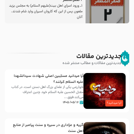
2 صفرالمظفر
1ـ ورود اسراى اهل بیت‌(علیهم السلام) به مجلس یزید
ملعون پس از این كه كاروان اسیران وارد شام شدند،
آنان
جدیدترین مقالات
جدیدترین مقالات و مطالب منتشر شده
آیا میدانید مسبّبین اصلی شهادت سیدالشهدا
علیه ‌السلام کیانند؟
خوارزمی یکی از علمای بزرگ اهل تسنن است، در کتاب
مقتل الحسین علیه ‌السلام خود چنین اعتراف
می‌کند:فوَق...
۱۶ /۰۵/ ۱۴۰۵
آیا میدانید؟
گریه و عزاداری در سیره و سنت پیامبر از منابع
اهل سنت