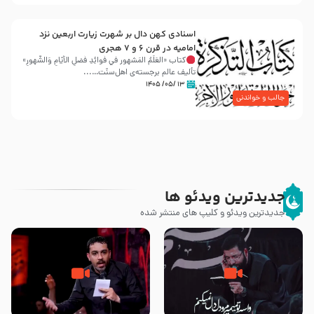
اسنادی کهن دال بر شهرت زیارت اربعین نزد
امامیه در قرن ۶ و ۷ هجری
کتاب «العَلَمُ المَشهور في فَوائِدِ فَضلِ الأيّامِ وَالشُّهورِ»
تألیف عالم برجسته‌ی اهل‌سنّت…...
۱۳ /۰۵/ ۱۴۰۵
جالب و خواندنی
جدیدترین ویدئو ها
جدیدترین ویدئو و کلیپ های منتشر شده
مصداق کربلا – حاج حسین سیب
شور ، حسینا! به‌ حق زهرا «أُنْظُرْ
سرخی
إِلَینا» – عزاداری شب هفتم ماه