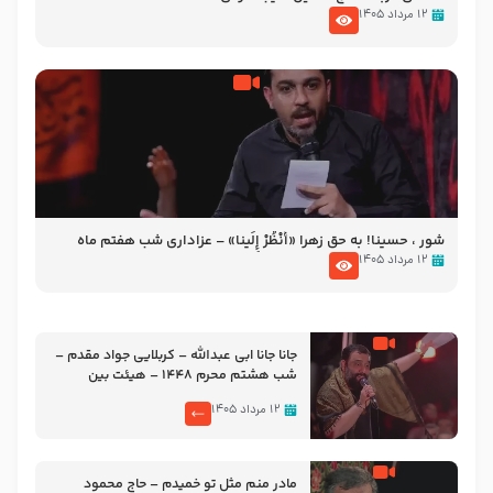
۱۲ مرداد ۱۴۰۵
شور ، حسینا! به‌ حق زهرا «أُنْظُرْ إِلَینا» – عزاداری شب هفتم ماه
محرّم 1405
۱۲ مرداد ۱۴۰۵
جانا جانا ابی عبدالله – کربلایی جواد مقدم –
شب هشتم محرم 1448 – هیئت بین
الحرمین طهران
۱۲ مرداد ۱۴۰۵
مادر منم مثل تو خمیدم – حاج محمود