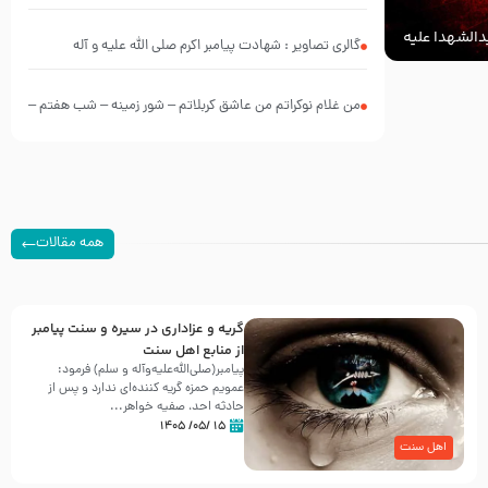
الشهدا علیه
گالری تصاویر : شهادت پیامبر اکرم صلی الله علیه و آله
من غلام نوکراتم من عاشق کربلاتم – شور زمینه – شب هفتم –
محرم 1397 – کربلایی محمدحسین پویانفر
همه مقالات
گریه و عزاداری در سیره و سنت پیامبر
از منابع اهل سنت
پیامبر(صلی‌الله‌علیه‌وآله و سلم) فرمود:
عمویم حمزه گریه کننده‌ای ندارد و پس از
حادثه احد، صفیه خواهر...
۱۵ /۰۵/ ۱۴۰۵
اهل سنت