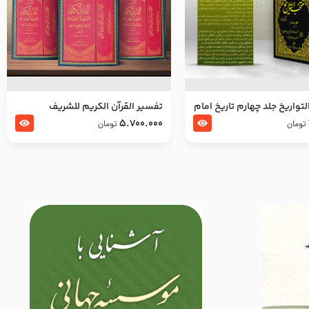
تواریخ جلد چهارم تاریخ امام
تفسير القرآن الكريم للشريف
بدین و امام محمد باقر
المرتضي قدس سرّه
5.700.000
تومان
تومان
لسلام