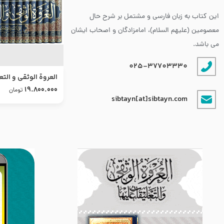
این کتاب به زبان فارسی و مشتمل بر شرح حال
معصومین (علیهم السلام)، امامزادگان و اصحاب ایشان
می باشد.
025-37703330
العروة الوثقى و التع
طرح جدید
19.800.000
تومان
sibtayn[at]sibtayn.com