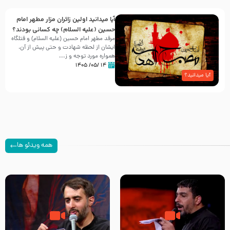
آیا میدانید اولین زائران مزار مطهر امام
حسین (علیه السلام) چه کسانی بودند؟
مرقد مطهر امام حسین (علیه السلام) و قتلگاه
ایشان از لحظه شهادت و حتی پیش از آن،
همواره مورد توجه و ز...
۱۴ /۰۵/ ۱۴۰۵
آیا میدانید؟
همه ویدئو ها