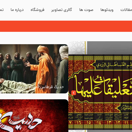
قالات
ویدئوها
صوت ها
گالری تصاویر
فروشگاه
درباره ما
تما
حدیث قرطاس (منابع شیعه)