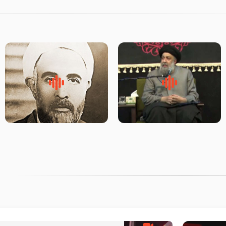
لقب حضرت رقیه سلام الله علیها
روضه‌ی مجلس یزید ملعون و
به چه معناست – حجت الاسلام
اسارت اهل‌بیت علیهم‌السلام –
علوی تهرانی
مرحوم حجت‌الاسلام شیخ علی
محدث زاده