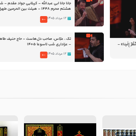
جانا جانا ابی عبدالله – کربلایی جواد مقدم – 
هشتم محرم 1448 – هیئت بین الحرمین طهران
۱۲ مرداد ۱۴۰۵
تک ، عبّاس، صاحب دل‌هاست – حاج حنیف طاه
رْ إِلَینا» –
– عزاداری شب تاسوعا 1405
14
۱۲ مرداد ۱۴۰۵