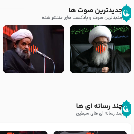
جدیدترین صوت ها
جدیدترین صوت و پادکست های منتشر شده
زوّار اربعین امام حسین (علیه
روضه جانسوز پاره های جگر امام
السلام) با این اشتیاق به زیارت
حسن مجتبی علیه السلام-حجت
بروند – آیت الله وحید خراسانی
الاسلام بندانی
چند رسانه ای ها
چند رسانه ای های سبطین