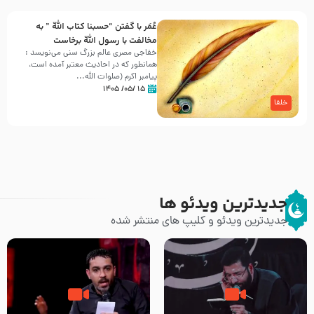
عُمَر با گفتن “حسبنا كتاب اللّه ” به
مخالفت با رسول اللّه برخاست
خفاجی مصری عالم بزرگ سنی می‌نویسد :
همانطور که در احادیث معتبر آمده است،
پیامبر اکرم (صلوات اللّه...
۱۵ /۰۵/ ۱۴۰۵
خلفا
جدیدترین ویدئو ها
جدیدترین ویدئو و کلیپ های منتشر شده