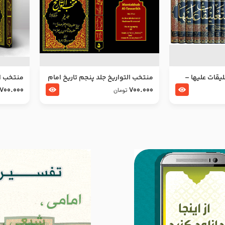
ليقات عليها –
منتخب التواریخ جلد پنجم تاریخ امام
منتخب ال
جعفر صادق و امام موسی بن جعفر
زین العا
700.000
700.000
تومان
علیهما السلام
علیهما ا