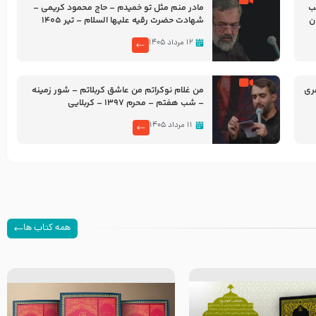
شب
مادر منم مثل تو خمیدم – حاج محمود کریمی –
شهادت حضرت رقیه علیها السلام – تیر ۱۴۰۵
هیئت رایة العباس علیه السلام
۱۲ مرداد ۱۴۰۵
ری
من غلام نوکراتم من عاشق کربلاتم – شور زمینه
– شب هفتم – محرم 1397 – کربلایی
محمدحسین پویانفر
۱۱ مرداد ۱۴۰۵
همه کتاب ها