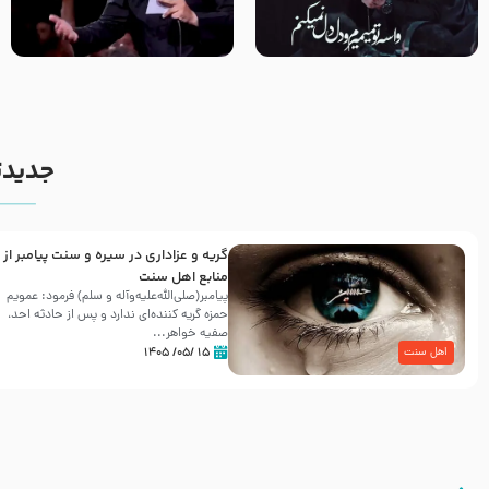
مصداق کربلا – حاج حسین سیب
شور ، حسینا! به‌ حق زهرا «أُنْظُرْ
سرخی
إِلَینا» – عزاداری شب هفتم ماه
محرّم 1405
جدیدت
گریه و عزاداری در سیره و سنت پیامبر از
منابع اهل سنت
پیامبر(صلی‌الله‌علیه‌وآله و سلم) فرمود: عمویم
حمزه گریه کننده‌ای ندارد و پس از حادثه احد،
صفیه خواهر...
۱۵ /۰۵/ ۱۴۰۵
اهل سنت