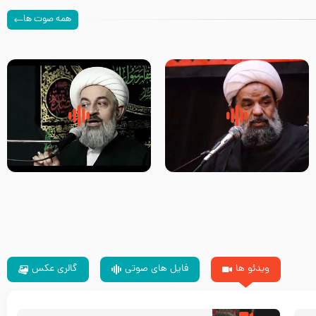
همه صوت ها
سلام جوانی که امام حسین علیه
زیارتی که اسباب رزق زیاد و عمر
السلام خودش جوابش را دادند
طولانی است حجت السلام حسین
-حجت الاسلام بندانی
یوسفی
ویدئو ها
فایل های صوتی
گالری عکس