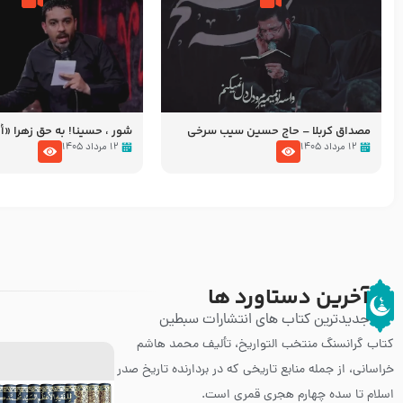
مصداق کربلا – حاج حسین سیب سرخی
شور ، حسینا! به‌ حق زهرا «أُنْظُ
عزاداری شب هفتم ماه محرّم 05
۱۲ مرداد ۱۴۰۵
۱۲ مرداد ۱۴۰۵
آخرین دستاورد ها
جدیدترین کتاب های انتشارات سبطین
کتاب گرانسنگ منتخب التواريخ، تألیف محمد هاشم
خراسانی، از جمله منابع تاریخی که در بردارنده تاریخ صدر
اسلام تا سده چهارم هجری قمری است.