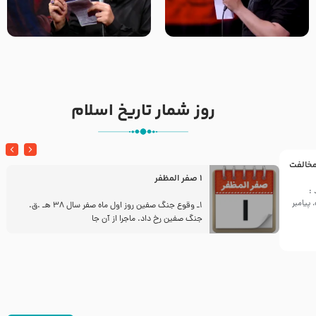
تک ، عبّاس، صاحب دل‌هاست –
من غلام نوکراتم من عاشق
حاج حنیف طاهری – عزاداری شب
کربلاتم – شور زمینه – شب هفتم
تاسوعا 1405
– محرم 1397 – کربلایی
محمدحسین پویانفر
روز شمار تاریخ اسلام
 مخالفت
1 صفر المظفر
:
پیامبر
ز
1ـ وقوع جنگ صفین روز اول ماه صفر سال 38 هـ .ق.
جنگ صفین رخ داد. ماجرا از آن جا