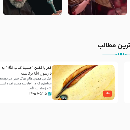
جانا جانا ابی عبدالله – کربلایی
مادر منم مثل تو خمیدم – حاج
جواد مقدم – شب هشتم محرم
محمود کریمی – شهادت حضرت
1448 – هیئت بین الحرمین طهران
رقیه علیها السلام – تیر ۱۴۰۵
هیئت رایة العباس علیه السلام
رین مطالب
عُمَر با گفتن “حسبنا كتاب اللّه ” به
30 صفر المظفر
با رسول اللّه برخاست
خفاجی مصری عالم بزرگ سنی می‌نویسد 
همانطور که در احادیث معتبر آمده است، 
شهادت حضرت علی بن موسی الرضا (علیه السلام) در رو
اکرم (صلوات اللّه...
آخـر صفر سـال 203 هـ .ق. هشـتمین اختر تابناک امامت
۱۵ /۰۵/ ۱۴۰۵
خلفا