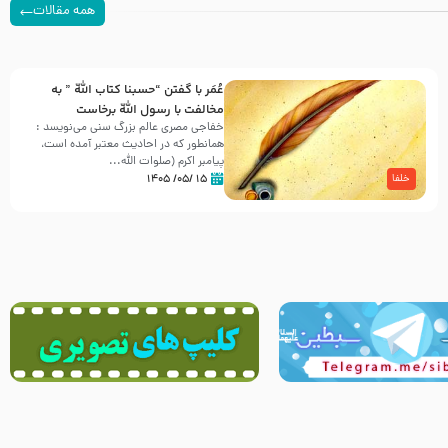
همه مقالات
عُمَر با گفتن “حسبنا كتاب اللّه ” به
مخالفت با رسول اللّه برخاست
خفاجی مصری عالم بزرگ سنی می‌نویسد :
همانطور که در احادیث معتبر آمده است،
پیامبر اکرم (صلوات اللّه...
۱۵ /۰۵/ ۱۴۰۵
خلفا