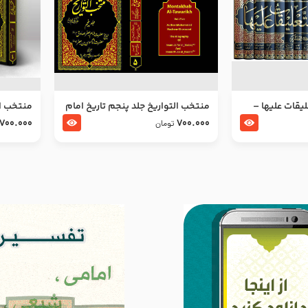
ليقات عليها –
منتخب التواریخ جلد پنجم تاریخ امام
منتخب ال
جعفر صادق و امام موسی بن جعفر
زین العا
700.000
700.000
تومان
علیهما السلام
علیهما ا