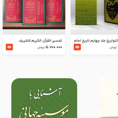
تواریخ جلد چهارم تاریخ امام
تفسير القرآن الكريم للشريف
بدین و امام محمد باقر
المرتضي قدس سرّه
5.700.000
تومان
تومان
لسلام