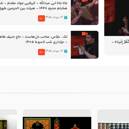
جانا جانا ابی عبدالله – کربلایی جواد مقدم – 
هشتم محرم 1448 – هیئت بین الحرمین طهران
۱۲ مرداد ۱۴۰۵
تک ، عبّاس، صاحب دل‌هاست – حاج حنیف طاه
رْ إِلَینا» –
– عزاداری شب تاسوعا 1405
14
۱۲ مرداد ۱۴۰۵