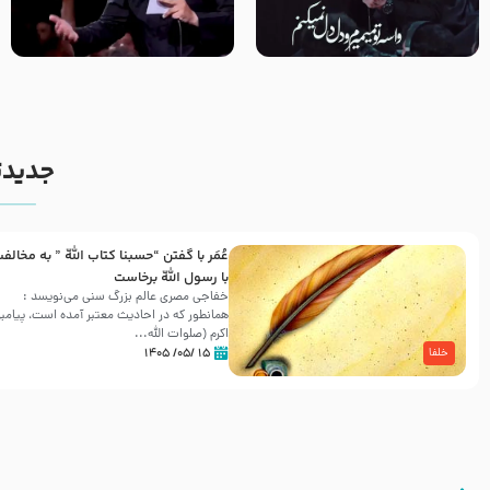
مصداق کربلا – حاج حسین سیب
شور ، حسینا! به‌ حق زهرا «أُنْظُرْ
سرخی
إِلَینا» – عزاداری شب هفتم ماه
محرّم 1405
جدیدت
عُمَر با گفتن “حسبنا كتاب اللّه ” به مخالف
با رسول اللّه برخاست
خفاجی مصری عالم بزرگ سنی می‌نویسد :
همانطور که در احادیث معتبر آمده است، پیامبر
اکرم (صلوات اللّه...
۱۵ /۰۵/ ۱۴۰۵
خلفا