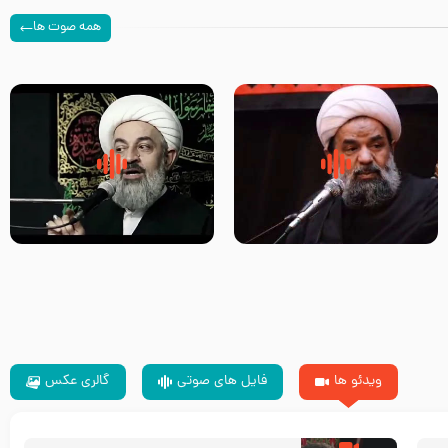
همه صوت ها
سلام جوانی که امام حسین علیه
زیارتی که اسباب رزق زیاد و عمر
السلام خودش جوابش را دادند
طولانی است حجت السلام حسین
-حجت الاسلام بندانی
یوسفی
ویدئو ها
فایل های صوتی
گالری عکس