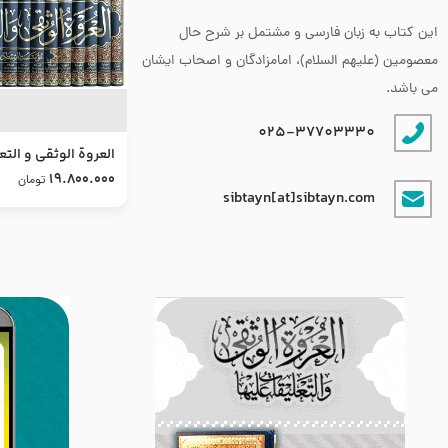
این کتاب به زبان فارسی و مشتمل بر شرح حال
معصومین (علیهم السلام)، امامزادگان و اصحاب ایشان
می باشد.
025-37703330
العروة الوثقى و التع
طرح جدید
19.800.000
تومان
sibtayn[at]sibtayn.com