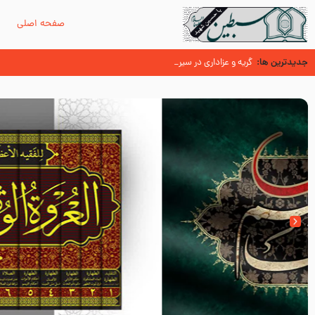
صفحه اصلی
م
جدیدترین ها:
سوزدل جا مانده‌ای از زیارت اربعین
گریه و عزاداری در سیره و سنت پیامبر از منابع اهل سنت
عُمَر با گفتن “حسبنا كتاب اللّه ” به مخالفت با رسول اللّه برخاست