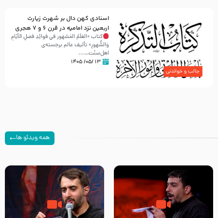
اسنادی کهن دال بر شهرت زیارت
اربعین نزد امامیه در قرن ۶ و ۷ هجری
کتاب «العَلَمُ المَشهور في فَوائِدِ فَضلِ الأيّامِ
وَالشُّهورِ» تألیف عالم برجسته‌ی
اهل‌سنّت…...
۱۳ /۰۵/ ۱۴۰۵
جالب و خواندنی
همه ویدئو ها