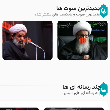
جدیدترین صوت ها
جدیدترین صوت و پادکست های منتشر شده
زوّار اربعین امام حسین (علیه
روضه جانسوز پاره های جگر امام
السلام) با این اشتیاق به زیارت
حسن مجتبی علیه السلام-حجت
بروند – آیت الله وحید خراسانی
الاسلام بندانی
چند رسانه ای ها
چند رسانه ای های سبطین