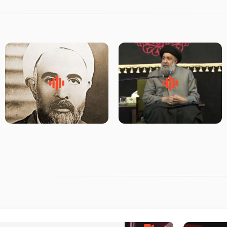
لقب حضرت رقیه سلام الله علیها
روضه‌ی مجلس یزید ملعون و
به چه معناست – حجت الاسلام
اسارت اهل‌بیت علیهم‌السلام –
علوی تهرانی
مرحوم حجت‌الاسلام شیخ علی
محدث زاده