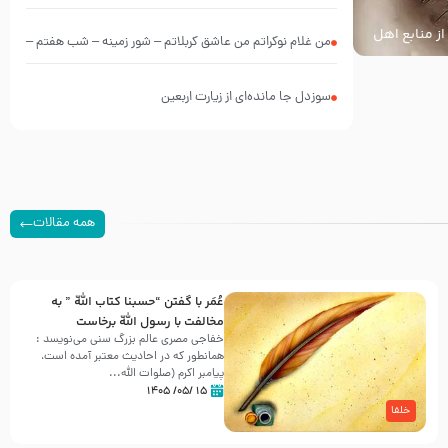
از منابع اهل
من غلام نوکراتم من عاشق کربلاتم – شور زمینه – شب هفتم –
محرم 1397 – کربلایی محمدحسین پویانفر
سوزدل جا مانده‌ای از زیارت اربعین
همه مقالات
عُمَر با گفتن “حسبنا كتاب اللّه ” به
مخالفت با رسول اللّه برخاست
خفاجی مصری عالم بزرگ سنی می‌نویسد :
همانطور که در احادیث معتبر آمده است،
پیامبر اکرم (صلوات اللّه...
۱۵ /۰۵/ ۱۴۰۵
خلفا