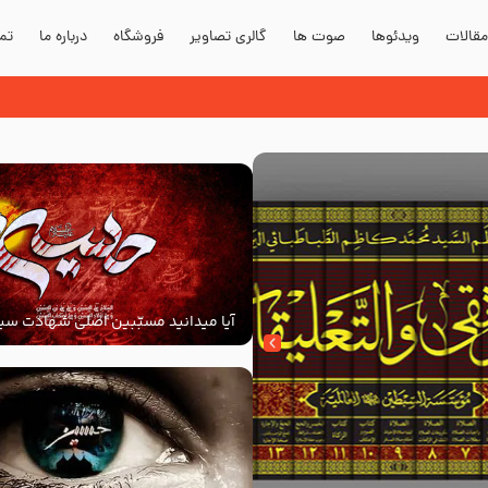
قالات
ویدئوها
صوت ها
گالری تصاویر
فروشگاه
درباره ما
تما
آیا میدانید مسبّبین اصلی شهادت سید
‌السلام کیانند؟