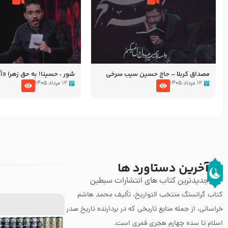
مصداق کربلا – حاج حسین سیب سرخی
شور ، حسینا! به‌ حق زهرا «أُنْظُ
عزاداری شب هفتم ماه محرّم 05
۱۲ مرداد ۱۴۰۵
۱۲ مرداد ۱۴۰۵
آخرین دستاورد ها
جدیدترین کتاب های انتشارات سبطین
کتاب گرانسنگ منتخب التواريخ، تألیف محمد هاشم
خراسانی، از جمله منابع تاریخی که در بردارنده تاریخ صدر
اسلام تا سده چهارم هجری قمری است.