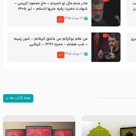
شب
مادر منم مثل تو خمیدم – حاج محمود کریمی –
شهادت حضرت رقیه علیها السلام – تیر ۱۴۰۵
هیئت رایة العباس علیه السلام
۱۲ مرداد ۱۴۰۵
ری
من غلام نوکراتم من عاشق کربلاتم – شور زمینه
– شب هفتم – محرم 1397 – کربلایی
محمدحسین پویانفر
۱۱ مرداد ۱۴۰۵
همه کتاب ها