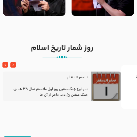
تک ، عبّاس، صاحب دل‌هاست –
من غلام نوکراتم من عاشق
حاج حنیف طاهری – عزاداری شب
کربلاتم – شور زمینه – شب هفتم
تاسوعا 1405
– محرم 1397 – کربلایی
محمدحسین پویانفر
روز شمار تاریخ اسلام
1 صفر المظفر
ز
1ـ وقوع جنگ صفین روز اول ماه صفر سال 38 هـ .ق.
جنگ صفین رخ داد. ماجرا از آن جا