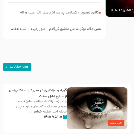
الشهدا علیه
گالری تصاویر : شهادت پیامبر اکرم صلی الله علیه و آله
من غلام نوکراتم من عاشق کربلاتم – شور زمینه – شب هفتم –
محرم 1397 – کربلایی محمدحسین پویانفر
همه مقالات
گریه و عزاداری در سیره و سنت پیامبر
از منابع اهل سنت
پیامبر(صلی‌الله‌علیه‌وآله و سلم) فرمود:
عمویم حمزه گریه کننده‌ای ندارد و پس از
حادثه احد، صفیه خواهر...
۱۵ /۰۵/ ۱۴۰۵
اهل سنت