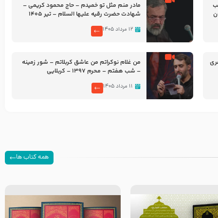
شب
مادر منم مثل تو خمیدم – حاج محمود کریمی –
شهادت حضرت رقیه علیها السلام – تیر ۱۴۰۵
هیئت رایة العباس علیه السلام
۱۲ مرداد ۱۴۰۵
ری
من غلام نوکراتم من عاشق کربلاتم – شور زمینه
– شب هفتم – محرم 1397 – کربلایی
محمدحسین پویانفر
۱۱ مرداد ۱۴۰۵
همه کتاب ها