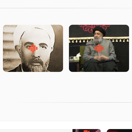
لقب حضرت رقیه سلام الله علیها
روضه‌ی مجلس یزید ملعون و
به چه معناست – حجت الاسلام
اسارت اهل‌بیت علیهم‌السلام –
علوی تهرانی
مرحوم حجت‌الاسلام شیخ علی
محدث زاده