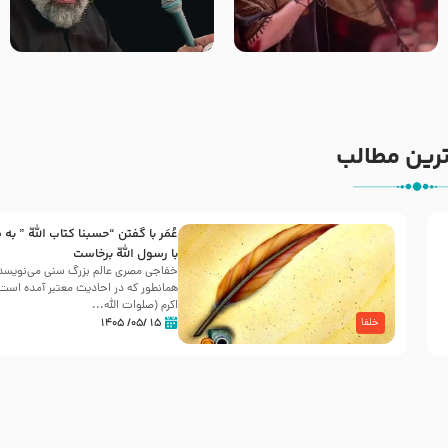
جانا جانا ابی عبدالله – کربلایی
مادر منم مثل تو خمیدم – حاج
جواد مقدم – شب هشتم محرم
محمود کریمی – شهادت حضرت
1448 – هیئت بین الحرمین طهران
رقیه علیها السلام – تیر ۱۴۰۵
هیئت رایة العباس علیه السلام
رین مطالب
عُمَر با گفتن “حسبنا كتاب اللّه ” به
30 صفر المظفر
با رسول اللّه برخاست
خفاجی مصری عالم بزرگ سنی می‌نویسد 
همانطور که در احادیث معتبر آمده است، 
شهادت حضرت علی بن موسی الرضا (علیه السلام) در رو
اکرم (صلوات اللّه...
آخـر صفر سـال 203 هـ .ق. هشـتمین اختر تابناک امامت
۱۵ /۰۵/ ۱۴۰۵
خلفا