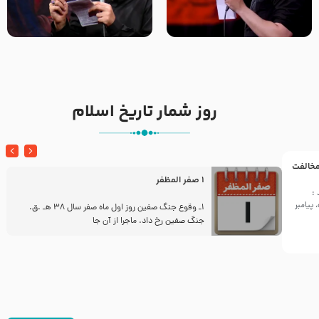
تک ، عبّاس، صاحب دل‌هاست –
من غلام نوکراتم من عاشق
حاج حنیف طاهری – عزاداری شب
کربلاتم – شور زمینه – شب هفتم
تاسوعا 1405
– محرم 1397 – کربلایی
محمدحسین پویانفر
روز شمار تاریخ اسلام
 مخالفت
1 صفر المظفر
:
پیامبر
ز
1ـ وقوع جنگ صفین روز اول ماه صفر سال 38 هـ .ق.
جنگ صفین رخ داد. ماجرا از آن جا