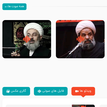
همه صوت ها
سلام جوانی که امام حسین علیه
زیارتی که اسباب رزق زیاد و عمر
السلام خودش جوابش را دادند
طولانی است حجت السلام حسین
-حجت الاسلام بندانی
یوسفی
ویدئو ها
فایل های صوتی
گالری عکس