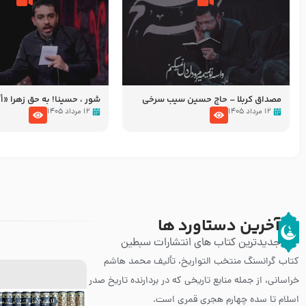
مصداق کربلا – حاج حسین سیب سرخی
شور ، حسینا! به‌ حق زهرا «أُنْظُ
عزاداری شب هفتم ماه محرّم 05
۱۲ مرداد ۱۴۰۵
۱۲ مرداد ۱۴۰۵
آخرین دستاورد ها
جدیدترین کتاب های انتشارات سبطین
کتاب گرانسنگ منتخب التواريخ، تألیف محمد هاشم
خراسانی، از جمله منابع تاریخی که در بردارنده تاریخ صدر
اسلام تا سده چهارم هجری قمری است.