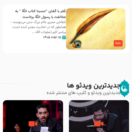
عُمَر با گفتن “حسبنا كتاب اللّه ” به
مخالفت با رسول اللّه برخاست
خفاجی مصری عالم بزرگ سنی می‌نویسد :
همانطور که در احادیث معتبر آمده است،
پیامبر اکرم (صلوات اللّه...
۱۵ /۰۵/ ۱۴۰۵
خلفا
جدیدترین ویدئو ها
جدیدترین ویدئو و کلیپ های منتشر شده