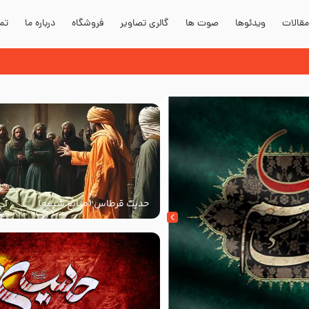
قالات
ویدئوها
صوت ها
گالری تصاویر
فروشگاه
درباره ما
تما
حدیث قرطاس (منابع شیعه)