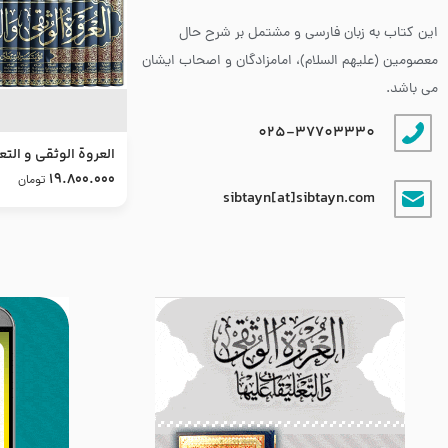
این کتاب به زبان فارسی و مشتمل بر شرح حال
معصومین (علیهم السلام)، امامزادگان و اصحاب ایشان
می باشد.
025-37703330
العروة الوثقى و التع
طرح جدید
19.800.000
تومان
sibtayn[at]sibtayn.com