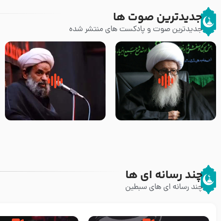
جدیدترین صوت ها
جدیدترین صوت و پادکست های منتشر شده
زوّار اربعین امام حسین (علیه
روضه جانسوز پاره های جگر امام
السلام) با این اشتیاق به زیارت
حسن مجتبی علیه السلام-حجت
بروند – آیت الله وحید خراسانی
الاسلام بندانی
چند رسانه ای ها
چند رسانه ای های سبطین