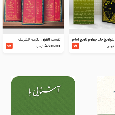
تواریخ جلد چهارم تاریخ امام
تفسير القرآن الكريم للشريف
بدین و امام محمد باقر
المرتضي قدس سرّه
5.700.000
تومان
تومان
لسلام