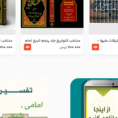
ليقات عليها –
منتخب التواریخ جلد پنجم تاریخ امام
منتخب ال
جعفر صادق و امام موسی بن جعفر
زین العا
700.000
700.000
تومان
علیهما السلام
علیهما ا