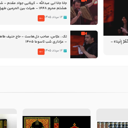
جانا جانا ابی عبدالله – کربلایی جواد مقدم – 
هشتم محرم 1448 – هیئت بین الحرمین طهران
۱۲ مرداد ۱۴۰۵
تک ، عبّاس، صاحب دل‌هاست – حاج حنیف طاه
رْ إِلَینا» –
– عزاداری شب تاسوعا 1405
14
۱۲ مرداد ۱۴۰۵