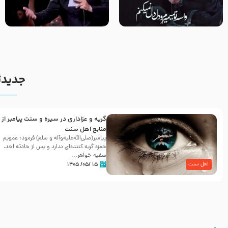
مصداق کربلا – حاج حسین سیب
شور ، حسینا! به‌ حق زهرا «أُنْظُرْ
سرخی
إِلَینا» – عزاداری شب هفتم ماه
محرّم 1405
جدیدت
گریه و عزاداری در سیره و سنت پیامبر از
منابع اهل سنت
پیامبر(صلی‌الله‌علیه‌وآله و سلم) فرمود: عمویم
حمزه گریه کننده‌ای ندارد و پس از حادثه احد،
صفیه خواهر...
۱۵ /۰۵/ ۱۴۰۵
اهل سنت