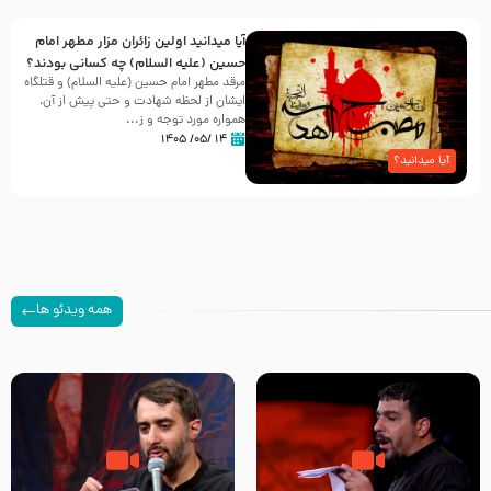
آیا میدانید اولین زائران مزار مطهر امام
حسین (علیه السلام) چه کسانی بودند؟
مرقد مطهر امام حسین (علیه السلام) و قتلگاه
ایشان از لحظه شهادت و حتی پیش از آن،
همواره مورد توجه و ز...
۱۴ /۰۵/ ۱۴۰۵
آیا میدانید؟
همه ویدئو ها