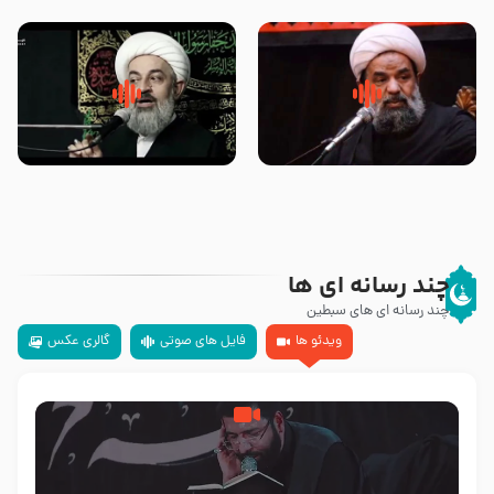
تهرانی
مرحوم حجت‌الاسلام شیخ علی
محدث زاده
سلام جوانی که امام حسین علیه
زیارتی که اسباب رزق زیاد و عمر
السلام خودش جوابش را دادند
طولانی است حجت السلام حسین
-حجت الاسلام بندانی
یوسفی
چند رسانه ای ها
چند رسانه ای های سبطین
ویدئو ها
فایل های صوتی
گالری عکس