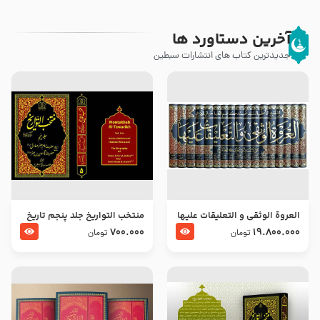
آخرین دستاورد ها
جدیدترین کتاب های انتشارات سبطین
العروة الوثقى و التعليقات عليها
منتخب التواریخ جلد پنجم تاریخ
– طرح جدید
امام جعفر صادق و امام موسی
700.000
19.800.000
تومان
تومان
بن جعفر علیهما السلام