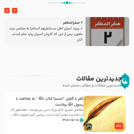
2 صفرالمظفر
1ـ ورود اسراى اهل بیت‌(علیهم السلام) به مجلس یزید
ملعون پس از این كه كاروان اسیران وارد شام شدند،
آنان
جدیدترین مقالات
جدیدترین مقالات و مطالب منتشر شده
عُمَر با گفتن “حسبنا كتاب اللّه ” به مخالفت با
رسول اللّه برخاست
خفاجی مصری عالم بزرگ سنی می‌نویسد : همانطور که
در احادیث معتبر آمده است، پیامبر اکرم (صلوات اللّه...
۱۵ /۰۵/ ۱۴۰۵
خلفا