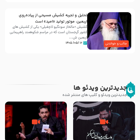
تحلیل و تجربه کشیش مسیحی از پیاده‌روی
اربعین: موتور تولید «امید» است
کشیش «مالخاز سونگیو لاچفیلی» یکی از کشیش های
کشور گرجستان است که در مراسم شکوهمند راهپیمایی
اربعین ش...
۱۲ /۰۵/ ۱۴۰۵
جالب و خواندنی
جدیدترین ویدئو ها
جدیدترین ویدئو و کلیپ های منتشر شده
مصداق کربلا – حاج حسین سیب
شور ، حسینا! به‌ حق زهرا «أُنْظُرْ
سرخی
إِلَینا» – عزاداری شب هفتم ماه