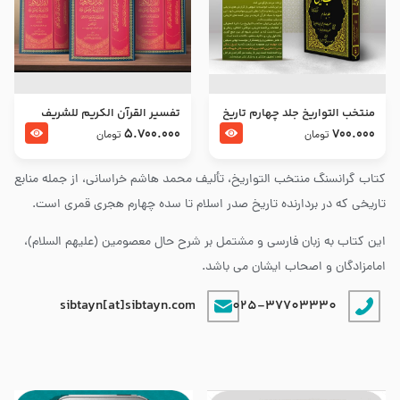
منتخب التواریخ جلد چهارم تاریخ
تفسير القرآن الكريم للشريف
امام زین العابدین و امام محمد
المرتضي قدس سرّه
5.700.000
700.000
تومان
تومان
باقر علیهما السلام
کتاب گرانسنگ منتخب التواريخ، تألیف محمد هاشم خراسانی، از جمله منابع
تاریخی که در بردارنده تاریخ صدر اسلام تا سده چهارم هجری قمری است.
این کتاب به زبان فارسی و مشتمل بر شرح حال معصومین (علیهم السلام)،
امامزادگان و اصحاب ایشان می باشد.
sibtayn[at]sibtayn.com
025-37703330