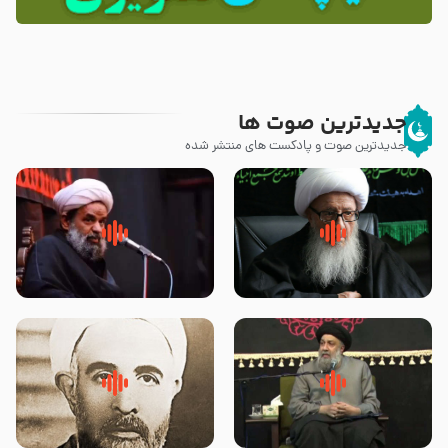
جدیدترین صوت ها
جدیدترین صوت و پادکست های منتشر شده
زوّار اربعین امام حسین (علیه
روضه جانسوز پاره های جگر امام
السلام) با این اشتیاق به زیارت
حسن مجتبی علیه السلام-حجت
بروند – آیت الله وحید خراسانی
الاسلام بندانی
لقب حضرت رقیه سلام الله علیها به
روضه‌ی مجلس یزید ملعون و
چه معناست – حجت الاسلام علوی
اسارت اهل‌بیت علیهم‌السلام –