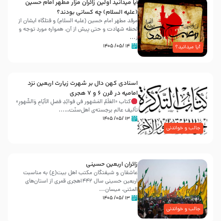
آیا میدانید اولین زائران مزار مطهر امام حسین
(علیه السلام) چه کسانی بودند؟
مرقد مطهر امام حسین (علیه السلام) و قتلگاه ایشان از
لحظه شهادت و حتی پیش از آن، همواره مورد توجه و
ز...
۱۴ /۰۵/ ۱۴۰۵
آیا میدانید؟
اسنادی کهن دال بر شهرت زیارت اربعین نزد
امامیه در قرن ۶ و ۷ هجری
کتاب «العَلَمُ المَشهور في فَوائِدِ فَضلِ الأيّامِ وَالشُّهورِ»
تألیف عالم برجسته‌ی اهل‌سنّت…...
۱۳ /۰۵/ ۱۴۰۵
جالب و خواندنی
زائران اربعین حسینی
عاشقان و شیفتگان مکتب اهل بیت(ع) به مناسبت
اربعین حسینی سال ۱۴۴۲هجری قمری از استان‌های
المثنی، میسان...
۱۳ /۰۵/ ۱۴۰۵
جالب و خواندنی