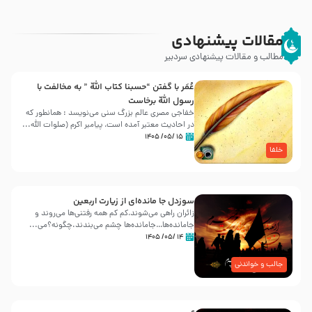
مقالات پیشنهادی
مطالب و مقالات پیشنهادی سردبیر
عُمَر با گفتن “حسبنا كتاب اللّه ” به مخالفت با
رسول اللّه برخاست
خفاجی مصری عالم بزرگ سنی می‌نویسد : همانطور که
در احادیث معتبر آمده است، پیامبر اکرم (صلوات اللّه...
۱۵ /۰۵/ ۱۴۰۵
خلفا
سوزدل جا مانده‌ای از زیارت اربعین
زائران راهی می‌شوند،کم‌ کم همه رفتنی‌ها می‌روند و
جامانده‌ها…جامانده‌ها چشم می‌بندند.چگونه؟می‌...
۱۴ /۰۵/ ۱۴۰۵
جالب و خواندنی