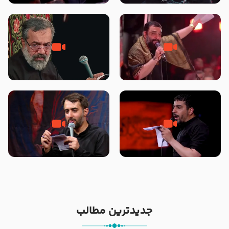
محرّم 1405
جانا جانا ابی عبدالله – کربلایی جواد
مادر منم مثل تو خمیدم – حاج
مقدم – شب هشتم محرم 1448 –
محمود کریمی – شهادت حضرت
هیئت بین الحرمین طهران
رقیه علیها السلام – تیر ۱۴۰۵
هیئت رایة العباس علیه السلام
تک ، عبّاس، صاحب دل‌هاست –
من غلام نوکراتم من عاشق کربلاتم
حاج حنیف طاهری – عزاداری شب
– شور زمینه – شب هفتم – محرم
تاسوعا 1405
1397 – کربلایی محمدحسین
پویانفر
جدیدترین مطالب