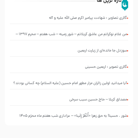
تازه ترین ها
گالری تصاویر : شهادت پیامبر اکرم صلی الله علیه و آله
من غلام نوکراتم من عاشق کربلاتم – شور زمینه – شب هفتم – محرم 1397 –
کربلایی محمدحسین پویانفر
سوزدل جا مانده‌ای از زیارت اربعین
گالری تصویر : اربعین حسینی
آیا میدانید اولین زائران مزار مطهر امام حسین (علیه السلام) چه کسانی بودند؟
مصداق کربلا – حاج حسین سیب سرخی
شور ، حسینا! به‌ حق زهرا «أُنْظُرْ إِلَینا» – عزاداری شب هفتم ماه محرّم 1405