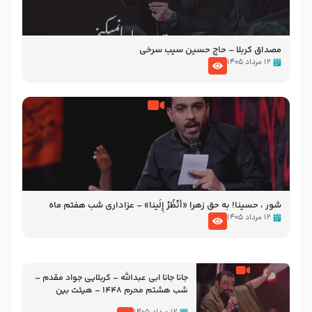
مصداق کربلا – حاج حسین سیب سرخی
۱۲ مرداد ۱۴۰۵
شور ، حسینا! به‌ حق زهرا «أُنْظُرْ إِلَینا» – عزاداری شب هفتم ماه
محرّم 1405
۱۲ مرداد ۱۴۰۵
جانا جانا ابی عبدالله – کربلایی جواد مقدم –
شب هشتم محرم 1448 – هیئت بین
الحرمین طهران