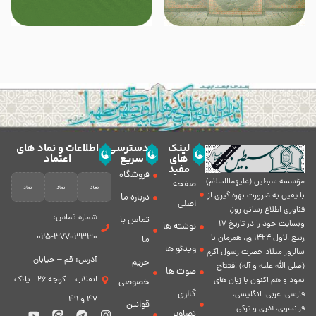
لینک
دسترسی
اطلاعات و نماد های
های
سریع
اعتماد
مفید
فروشگاه
مؤسسه سبطين (عليهماالسلام)
صفحه
با يقين به ضرورت بهره گیرى از
درباره ما
اصلی
فناورى اطلاع رسانى روز،
شماره تماس:
تماس با
وبسایت خود را در تاريخ 17
نوشته ها
37703330-025
ربيع الاول 1424 ق. همزمان با
ما
ویدئو ها
سالروز ميلاد حضرت رسول اكرم
آدرس: قم – خیابان
حریم
(صلی الله علیه و آله) افتتاح
صوت ها
انقلاب – کوچه 26 - پلاک
نمود و هم اكنون با زبان های
خصوصی
گالری
فارسی، عربى، انگلیسی،
47 و 49
قوانین
فرانسوی، آذری و ترکی
تصاویر