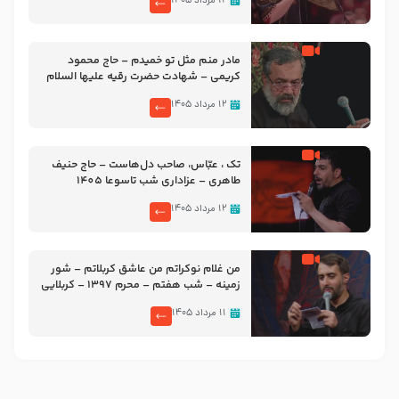
۱۲ مرداد ۱۴۰۵
مادر منم مثل تو خمیدم – حاج محمود
کریمی – شهادت حضرت رقیه علیها السلام
– تیر ۱۴۰۵ هیئت رایة العباس علیه السلام
۱۲ مرداد ۱۴۰۵
تک ، عبّاس، صاحب دل‌هاست – حاج حنیف
طاهری – عزاداری شب تاسوعا 1405
۱۲ مرداد ۱۴۰۵
من غلام نوکراتم من عاشق کربلاتم – شور
زمینه – شب هفتم – محرم 1397 – کربلایی
محمدحسین پویانفر
۱۱ مرداد ۱۴۰۵