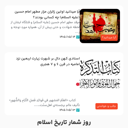
آیا میدانید اولین زائران مزار مطهر امام حسین
(علیه السلام) چه کسانی بودند؟
مرقد مطهر امام حسین (علیه السلام) و قتلگاه ایشان از
لحظه شهادت و حتی پیش از آن، همواره مورد توجه و
ز...
۱۴ /۰۵/ ۱۴۰۵
آیا میدانید؟
اسنادی کهن دال بر شهرت زیارت اربعین نزد
امامیه در قرن ۶ و ۷ هجری
کتاب «العَلَمُ المَشهور في فَوائِدِ فَضلِ الأيّامِ وَالشُّهورِ»
تألیف عالم برجسته‌ی اهل‌سنّت…...
جالب و خواندنی
۱۳ /۰۵/ ۱۴۰۵
روز شمار تاریخ اسلام