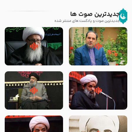
جدیدترین صوت ها
جدیدترین صوت و پادکست های منتشر شده
پیامبر صلی الله علیه وآله و سلم
زوّار اربعین امام حسین (علیه
فرمودند وای بر بچه های آخر
السلام) با این اشتیاق به زیارت
الزمان- دکتر هزار
بروند – آیت الله وحید خراسانی
روضه جانسوز پاره های جگر امام
لقب حضرت رقیه سلام الله علیها به
حسن مجتبی علیه السلام-حجت
چه معناست – حجت الاسلام علوی
الاسلام بندانی
تهرانی