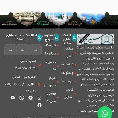
لینک
دسترسی
اطلاعات و نماد های
های
سریع
اعتماد
مفید
فروشگاه
مؤسسه سبطين (عليهماالسلام)
صفحه
با يقين به ضرورت بهره گیرى از
درباره ما
اصلی
فناورى اطلاع رسانى روز،
شماره تماس:
تماس با
وبسایت خود را در تاريخ 17
نوشته ها
37703330-025
ربيع الاول 1424 ق. همزمان با
ما
ویدئو ها
سالروز ميلاد حضرت رسول اكرم
آدرس: قم – خیابان
حریم
(صلی الله علیه و آله) افتتاح
صوت ها
انقلاب – کوچه 26 - پلاک
نمود و هم اكنون با زبان های
خصوصی
گالری
فارسی، عربى، انگلیسی،
47 و 49
قوانین
فرانسوی، آذری و ترکی
تصاویر
استانبولی فعال مى باشد. اين
مقررات
پايگاه اينترنتى مشتمل بر
قسمت هاى متنوع مى باشد.