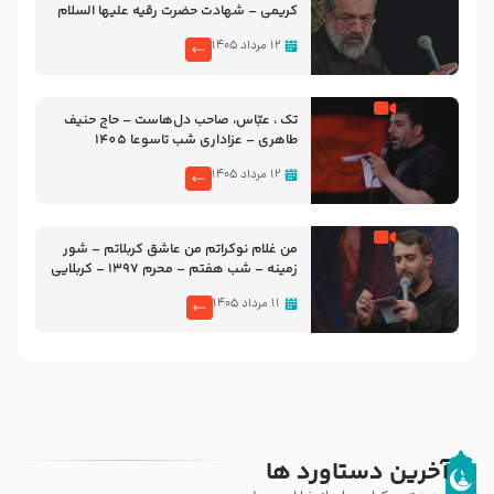
کریمی – شهادت حضرت رقیه علیها السلام
– تیر ۱۴۰۵ هیئت رایة العباس علیه السلام
۱۲ مرداد ۱۴۰۵
تک ، عبّاس، صاحب دل‌هاست – حاج حنیف
طاهری – عزاداری شب تاسوعا 1405
۱۲ مرداد ۱۴۰۵
من غلام نوکراتم من عاشق کربلاتم – شور
زمینه – شب هفتم – محرم 1397 – کربلایی
محمدحسین پویانفر
۱۱ مرداد ۱۴۰۵
آخرین دستاورد ها