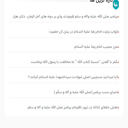
تازه ترین ها
پیامبر صلی الله علیه وآله و سلم فرمودند وای بر بچه های آخر الزمان- دکتر هزار
ثواب زیارت امام رضا علیه السلام در بیان آن حضرت
حرز عجیب امام رضا علیه السلام
عُمَر با گفتن “حسبنا كتاب اللّه ” به مخالفت با رسول اللّه برخاست
آیا میدانید مسبّبین اصلی شهادت سیدالشهدا علیه ‌السلام کیانند؟
احیای سنت پیامبر (صلی الله علیه و آله و سلّم )
نقش خلفای ثلاثه در ترور نافرجام پیامبر صلی الله علیه و آله و سلم