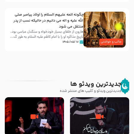
چگونه ائمه علیهم السلام را اولاد پیامبر صلی
الله علیه و اله می دانیم در حالیکه نسب از پدر
منتقل می شود
هارون از خلفای بسیار خودخواه و سنگدل عباسی بود.
تاریخ مذاکره او را با امام کاظم علیه السلام به طور گ...
جالب و خواندنی
۱۷ /۰۵/ ۱۴۰۵
جدیدترین ویدئو ها
جدیدترین ویدئو و کلیپ های منتشر شده
مصداق کربلا – حاج حسین سیب
شور ، حسینا! به‌ حق زهرا «أُنْظُرْ
سرخی
إِلَینا» – عزاداری شب هفتم ماه