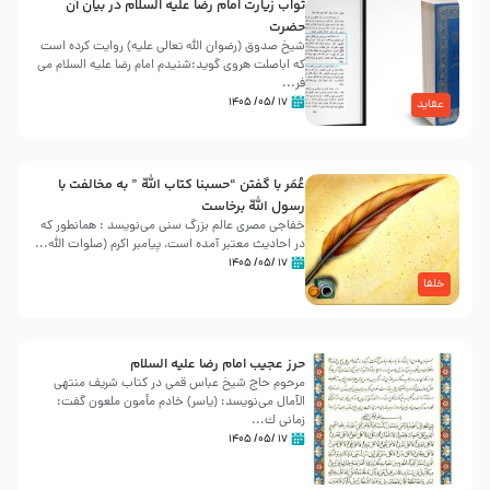
ثواب زیارت امام رضا علیه السلام در بیان آن
حضرت
شیخ صدوق (رضوان الله تعالی علیه) روایت کرده است
که اباصلت هروی گوید:شنیدم امام رضا علیه السلام می
فر...
۱۷ /۰۵/ ۱۴۰۵
عقاید
عُمَر با گفتن “حسبنا كتاب اللّه ” به مخالفت با
رسول اللّه برخاست
خفاجی مصری عالم بزرگ سنی می‌نویسد : همانطور که
در احادیث معتبر آمده است، پیامبر اکرم (صلوات اللّه...
۱۷ /۰۵/ ۱۴۰۵
خلفا
حرز عجیب امام رضا علیه السلام
مرحوم حاج شیخ عباس قمی در کتاب شریف منتهی
الآمال می‌نویسد: (ياسر) خادم مأمون ملعون گفت:
زمانى ك...
۱۷ /۰۵/ ۱۴۰۵