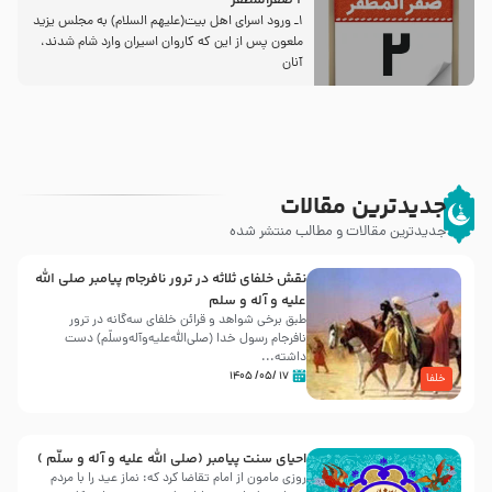
2 صفرالمظفر
1ـ ورود اسراى اهل بیت‌(علیهم السلام) به مجلس یزید
ملعون پس از این كه كاروان اسیران وارد شام شدند،
آنان
جدیدترین مقالات
جدیدترین مقالات و مطالب منتشر شده
نقش خلفای ثلاثه در ترور نافرجام پیامبر صلی الله
علیه و آله و سلم
طبق برخی شواهد و قرائن خلفای سه‌گانه در ترور
نافرجام رسول خدا (صلی‌الله‌علیه‌و‌آله‌وسلّم) دست
داشته‌...
۱۷ /۰۵/ ۱۴۰۵
خلفا
احیای سنت پیامبر (صلی الله علیه و آله و سلّم )
روزی مامون از امام تقاضا کرد که: نماز عید را با مردم