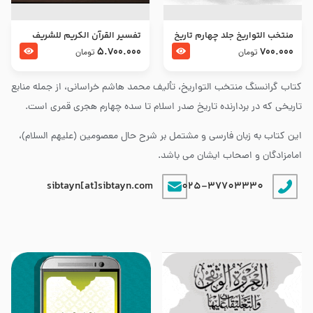
منتخب التواریخ جلد چهارم تاریخ
تفسير القرآن الكريم للشريف
امام زین العابدین و امام محمد
المرتضي قدس سرّه
5.700.000
700.000
تومان
تومان
باقر علیهما السلام
کتاب گرانسنگ منتخب التواريخ، تألیف محمد هاشم خراسانی، از جمله منابع
تاریخی که در بردارنده تاریخ صدر اسلام تا سده چهارم هجری قمری است.
این کتاب به زبان فارسی و مشتمل بر شرح حال معصومین (علیهم السلام)،
امامزادگان و اصحاب ایشان می باشد.
sibtayn[at]sibtayn.com
025-37703330