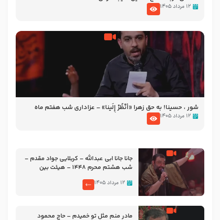
۱۲ مرداد ۱۴۰۵
شور ، حسینا! به‌ حق زهرا «أُنْظُرْ إِلَینا» – عزاداری شب هفتم ماه
محرّم 1405
۱۲ مرداد ۱۴۰۵
جانا جانا ابی عبدالله – کربلایی جواد مقدم –
شب هشتم محرم 1448 – هیئت بین
الحرمین طهران
۱۲ مرداد ۱۴۰۵
مادر منم مثل تو خمیدم – حاج محمود