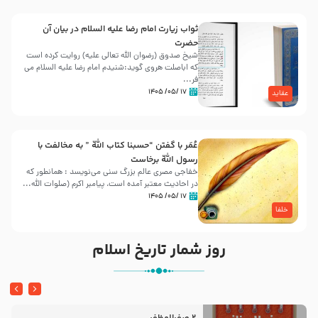
ثواب زیارت امام رضا علیه السلام در بیان آن
حضرت
شیخ صدوق (رضوان الله تعالی علیه) روایت کرده است
که اباصلت هروی گوید:شنیدم امام رضا علیه السلام می
فر...
۱۷ /۰۵/ ۱۴۰۵
عقاید
عُمَر با گفتن “حسبنا كتاب اللّه ” به مخالفت با
رسول اللّه برخاست
خفاجی مصری عالم بزرگ سنی می‌نویسد : همانطور که
در احادیث معتبر آمده است، پیامبر اکرم (صلوات اللّه...
۱۷ /۰۵/ ۱۴۰۵
خلفا
روز شمار تاریخ اسلام