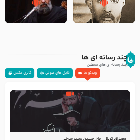
روضه‌ی مجلس یزید ملعون و
سلام جوانی که امام حسین علیه
اسارت اهل‌بیت علیهم‌السلام –
السلام خودش جوابش را دادند
مرحوم حجت‌الاسلام شیخ علی
-حجت الاسلام بندانی
محدث زاده
چند رسانه ای ها
چند رسانه ای های سبطین
ویدئو ها
فایل های صوتی
گالری عکس
مصداق کربلا – حاج حسین سیب سرخی