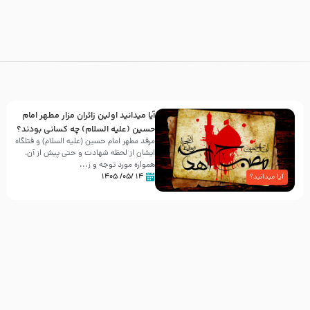
آیا میدانید اولین زائران مزار مطهر امام
حسین (علیه السلام) چه کسانی بودند؟
مرقد مطهر امام حسین (علیه السلام) و قتلگاه
ایشان از لحظه شهادت و حتی پیش از آن،
همواره مورد توجه و ز...
۱۴ /۰۵/ ۱۴۰۵
آیا میدانید؟