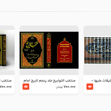
ليقات عليها –
منتخب التواریخ جلد پنجم تاریخ امام
منتخب ال
جعفر صادق و امام موسی بن جعفر
زین العا
700.000
700.000
تومان
علیهما السلام
علیهما ا