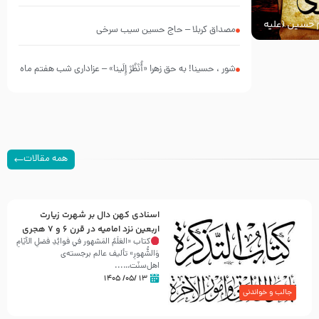
چه کسانی بودند؟
ام حسین (علیه
مصداق کربلا – حاج حسین سیب سرخی
شور ، حسینا! به‌ حق زهرا «أُنْظُرْ إِلَینا» – عزاداری شب هفتم ماه
محرّم 1405
همه مقالات
اسنادی کهن دال بر شهرت زیارت
اربعین نزد امامیه در قرن ۶ و ۷ هجری
کتاب «العَلَمُ المَشهور في فَوائِدِ فَضلِ الأيّامِ
وَالشُّهورِ» تألیف عالم برجسته‌ی
اهل‌سنّت…...
۱۳ /۰۵/ ۱۴۰۵
جالب و خواندنی