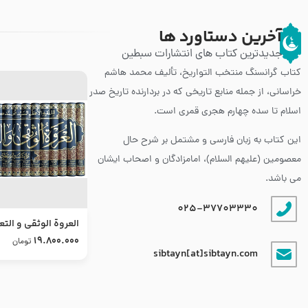
آخرین دستاورد ها
جدیدترین کتاب های انتشارات سبطین
کتاب گرانسنگ منتخب التواريخ، تألیف محمد هاشم
خراسانی، از جمله منابع تاریخی که در بردارنده تاریخ صدر
اسلام تا سده چهارم هجری قمری است.
این کتاب به زبان فارسی و مشتمل بر شرح حال
معصومین (علیهم السلام)، امامزادگان و اصحاب ایشان
می باشد.
025-37703330
العروة الوثقى و التع
طرح جدید
19.800.000
تومان
sibtayn[at]sibtayn.com