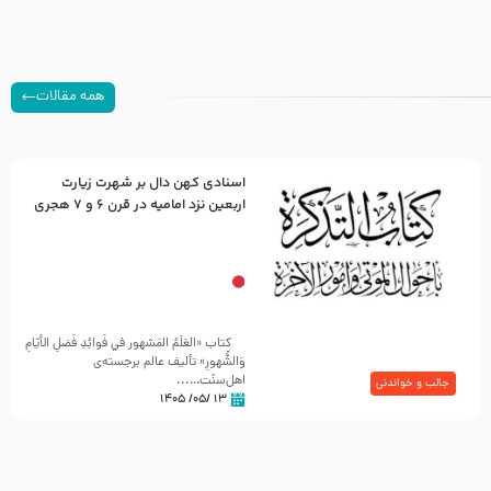
همه مقالات
اسنادی کهن دال بر شهرت زیارت
اربعین نزد امامیه در قرن ۶ و ۷ هجری
کتاب «العَلَمُ المَشهور في فَوائِدِ فَضلِ الأيّامِ
وَالشُّهورِ» تألیف عالم برجسته‌ی
اهل‌سنّت…...
جالب و خواندنی
۱۳ /۰۵/ ۱۴۰۵