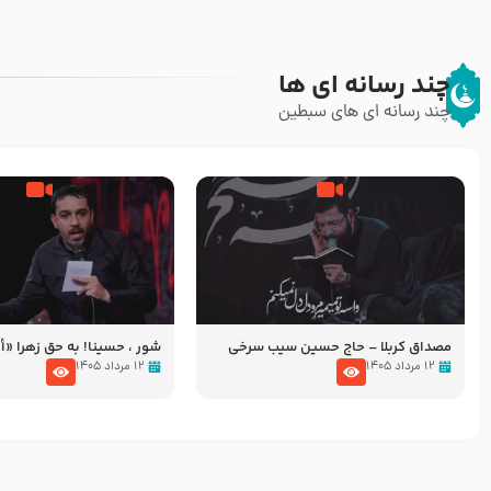
چند رسانه ای ها
چند رسانه ای های سبطین
مصداق کربلا – حاج حسین سیب سرخی
شور ، حسینا! به‌ حق زهرا «أُنْظُ
عزاداری شب هفتم ماه محرّم 05
۱۲ مرداد ۱۴۰۵
۱۲ مرداد ۱۴۰۵