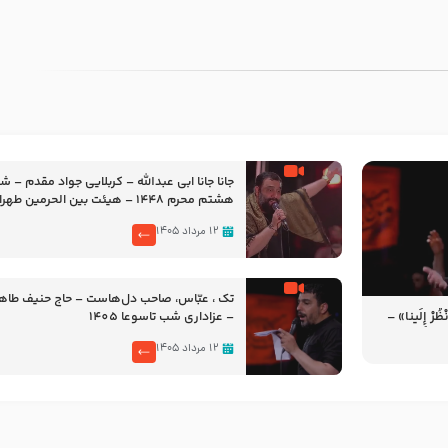
جانا جانا ابی عبدالله – کربلایی جواد مقدم – 
هشتم محرم 1448 – هیئت بین الحرمین طهران
۱۲ مرداد ۱۴۰۵
تک ، عبّاس، صاحب دل‌هاست – حاج حنیف طاه
رْ إِلَینا» –
– عزاداری شب تاسوعا 1405
14
۱۲ مرداد ۱۴۰۵