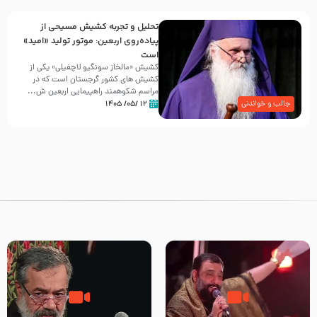
تحلیل و تجربه کشیش مسیحی از
پیاده‌روی اربعین: موتور تولید «امید»
است
کشیش «مالخاز سونگیو لاچفیلی» یکی از
کشیش های کشور گرجستان است که در
مراسم شکوهمند راهپیمایی اربعین ش...
۱۲ /۰۵/ ۱۴۰۵
جالب و خواندنی