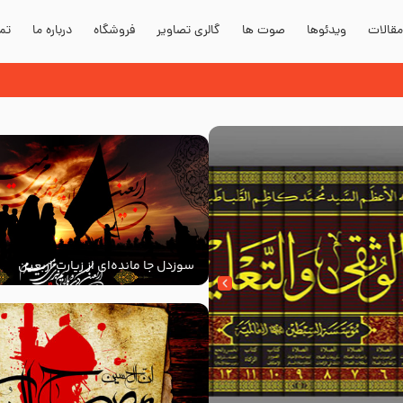
قالات
ویدئوها
صوت ها
گالری تصاویر
فروشگاه
درباره ما
تما
سوزدل جا مانده‌ای از زیارت اربعین