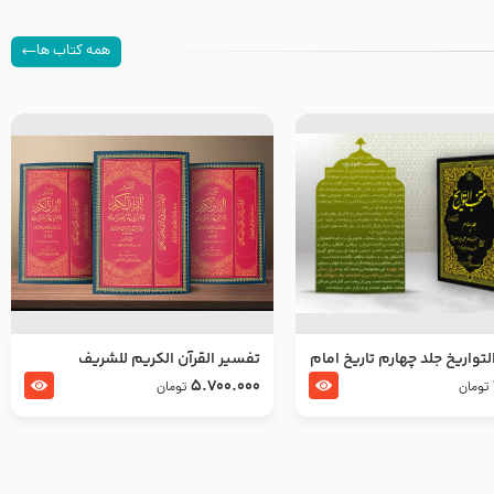
همه کتاب ها
تواریخ جلد چهارم تاریخ امام
تفسير القرآن الكريم للشريف
بدین و امام محمد باقر
المرتضي قدس سرّه
5.700.000
تومان
تومان
لسلام