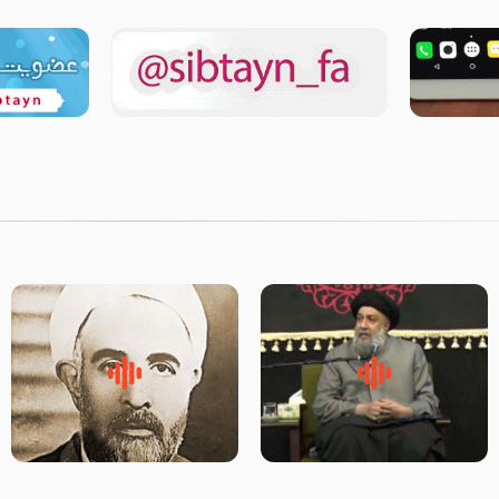
لقب حضرت رقیه سلام الله علیها
روضه‌ی مجلس یزید ملعون و
به چه معناست – حجت الاسلام
اسارت اهل‌بیت علیهم‌السلام –
علوی تهرانی
مرحوم حجت‌الاسلام شیخ علی
محدث زاده