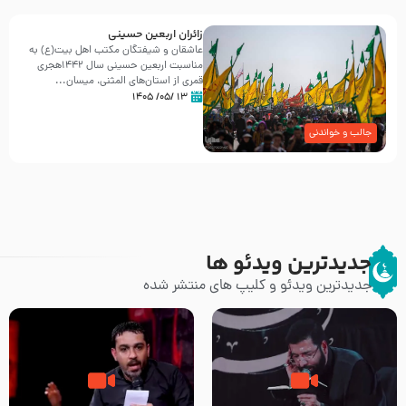
زائران اربعین حسینی
عاشقان و شیفتگان مکتب اهل بیت(ع) به
مناسبت اربعین حسینی سال ۱۴۴۲هجری
قمری از استان‌های المثنی، میسان...
۱۳ /۰۵/ ۱۴۰۵
جالب و خواندنی
جدیدترین ویدئو ها
جدیدترین ویدئو و کلیپ های منتشر شده