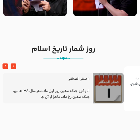
تک ، عبّاس، صاحب دل‌هاست –
من غلام نوکراتم من عاشق
حاج حنیف طاهری – عزاداری شب
کربلاتم – شور زمینه – شب هفتم
تاسوعا 1405
– محرم 1397 – کربلایی
محمدحسین پویانفر
روز شمار تاریخ اسلام
به
1 صفر المظفر
ینی سال ۱۴۴۲هجری قمری
ز
1ـ وقوع جنگ صفین روز اول ماه صفر سال 38 هـ .ق.
جنگ صفین رخ داد. ماجرا از آن جا