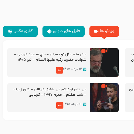
ویدئو ها
فایل های صوتی
گالری عکس
شب
مادر منم مثل تو خمیدم – حاج محمود کریمی –
شهادت حضرت رقیه علیها السلام – تیر ۱۴۰۵
هیئت رایة العباس علیه السلام
۱۲ مرداد ۱۴۰۵
ری
من غلام نوکراتم من عاشق کربلاتم – شور زمینه
– شب هفتم – محرم 1397 – کربلایی
محمدحسین پویانفر
۱۱ مرداد ۱۴۰۵