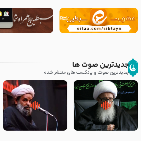
جدیدترین صوت ها
جدیدترین صوت و پادکست های منتشر شده
زوّار اربعین امام حسین (علیه
روضه جانسوز پاره های جگر امام
السلام) با این اشتیاق به زیارت
حسن مجتبی علیه السلام-حجت
بروند – آیت الله وحید خراسانی
الاسلام بندانی