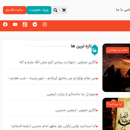
س با ما
ورود عضویت
سایت قدیم
تازه ترین ها
جالب و خواندنی
گالری تصاویر : شهادت پیامبر اکرم صلی الله علیه و آله
من غلام نوکراتم من عاشق کربلاتم – شور زمینه – شب هفتم –
محرم 1397 – کربلایی محمدحسین پویانفر
سوزدل جا مانده‌ای از زیارت اربعین
آیا میدانید؟
گالری تصویر : اربعین حسینی
آیا میدانید اولین زائران مزار مطهر امام حسین (علیه السلام)