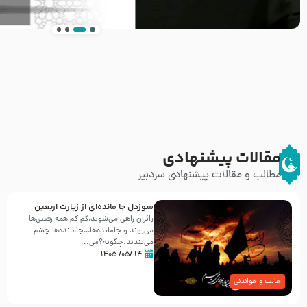
انتشار کتاب ” العروة الوثقى و التعليقات عليها” 
طرحی بسیار زیبا و شکیل
مقالات پیشنهادی
مطالب و مقالات پیشنهادی سردبیر
سوزدل جا مانده‌ای از زیارت اربعین
زائران راهی می‌شوند،کم‌ کم همه رفتنی‌ها
می‌روند و جامانده‌ها…جامانده‌ها چشم
می‌بندند.چگونه؟می‌...
۱۴ /۰۵/ ۱۴۰۵
جالب و خواندنی