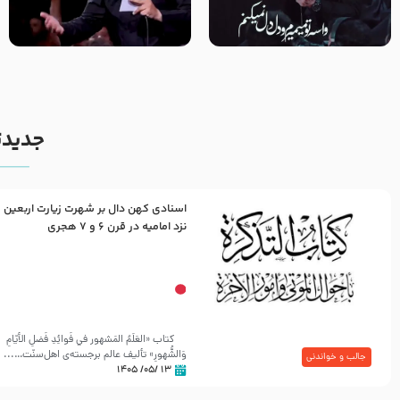
مصداق کربلا – حاج حسین سیب
شور ، حسینا! به‌ حق زهرا «أُنْظُرْ
سرخی
إِلَینا» – عزاداری شب هفتم ماه
محرّم 1405
جدیدت
اسنادی کهن دال بر شهرت زیارت اربعین
نزد امامیه در قرن ۶ و ۷ هجری
کتاب «العَلَمُ المَشهور في فَوائِدِ فَضلِ الأيّامِ
وَالشُّهورِ» تألیف عالم برجسته‌ی اهل‌سنّت…...
جالب و خواندنی
۱۳ /۰۵/ ۱۴۰۵