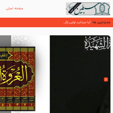
صفحه اصلی
م
جدیدترین ها:
زائران اربعین حسینی
اسنادی کهن دال بر شهرت زیارت اربعین نزد امامیه در قرن ۶ و ۷ هجری
آیا میدانید اولین زائران مزار مطهر امام حسین (علیه السلام) چه کسا