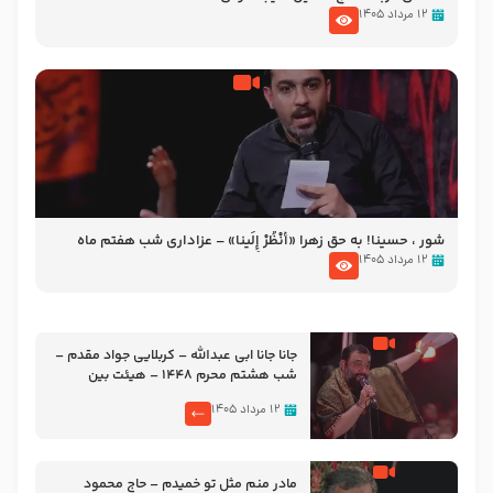
۱۲ مرداد ۱۴۰۵
شور ، حسینا! به‌ حق زهرا «أُنْظُرْ إِلَینا» – عزاداری شب هفتم ماه
محرّم 1405
۱۲ مرداد ۱۴۰۵
جانا جانا ابی عبدالله – کربلایی جواد مقدم –
شب هشتم محرم 1448 – هیئت بین
الحرمین طهران
۱۲ مرداد ۱۴۰۵
مادر منم مثل تو خمیدم – حاج محمود