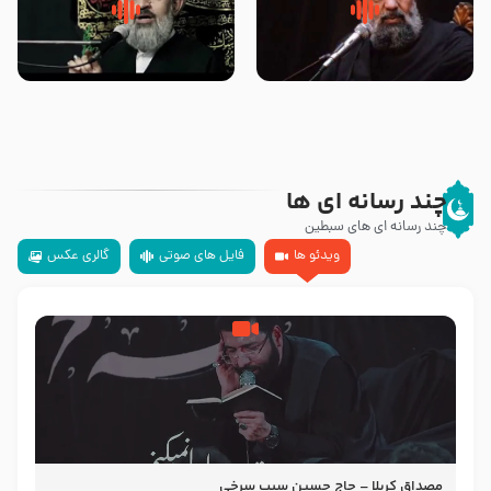
سلام جوانی که امام حسین علیه
زیارتی که اسباب رزق زیاد و عمر
السلام خودش جوابش را دادند
طولانی است حجت السلام حسین
-حجت الاسلام بندانی
یوسفی
چند رسانه ای ها
چند رسانه ای های سبطین
ویدئو ها
فایل های صوتی
گالری عکس
مصداق کربلا – حاج حسین سیب سرخی