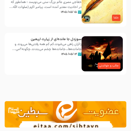
خفاجی مصری عالم بزرگ سنی می‌نویسد : همانطور که
در احادیث معتبر آمده است، پیامبر اکرم (صلوات اللّه...
۱۵ /۰۵/ ۱۴۰۵
خلفا
سوزدل جا مانده‌ای از زیارت اربعین
زائران راهی می‌شوند،کم‌ کم همه رفتنی‌ها می‌روند و
جامانده‌ها…جامانده‌ها چشم می‌بندند.چگونه؟می‌...
۱۴ /۰۵/ ۱۴۰۵
جالب و خواندنی