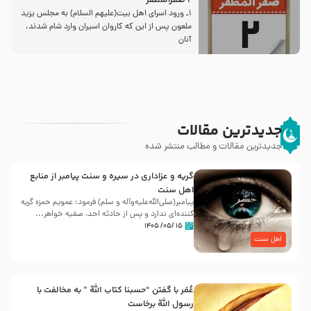
2 صفرالمظفر
1ـ ورود اسراى اهل بیت‌(علیهم السلام) به مجلس یزید
ملعون پس از این كه كاروان اسیران وارد شام شدند،
آنان
جدیدترین مقالات
جدیدترین مقالات و مطالب منتشر شده
گریه و عزاداری در سیره و سنت پیامبر از منابع
اهل سنت
پیامبر(صلی‌الله‌علیه‌وآله و سلم) فرمود: عمویم حمزه گریه
کننده‌ای ندارد و پس از حادثه احد، صفیه خواهر...
۱۵ /۰۵/ ۱۴۰۵
اهل سنت
عُمَر با گفتن “حسبنا كتاب اللّه ” به مخالفت با
رسول اللّه برخاست