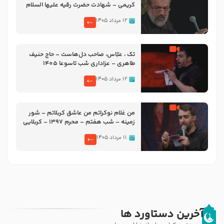
کریمی – شهادت حضرت رقیه علیها السلام
– تیر ۱۴۰۵ هیئت رایة العباس علیه السلام
۱۲ مرداد ۱۴۰۵
تک ، عبّاس، صاحب دل‌هاست – حاج حنیف
طاهری – عزاداری شب تاسوعا 1405
۱۲ مرداد ۱۴۰۵
من غلام نوکراتم من عاشق کربلاتم – شور
زمینه – شب هفتم – محرم 1397 – کربلایی
محمدحسین پویانفر
۱۱ مرداد ۱۴۰۵
آخرین دستاورد ها