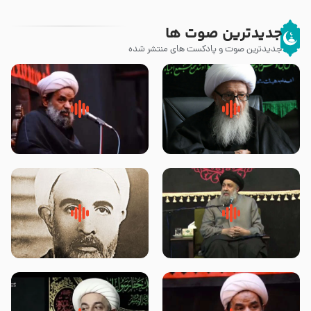
جدیدترین صوت ها
جدیدترین صوت و پادکست های منتشر شده
زوّار اربعین امام حسین (علیه
روضه جانسوز پاره های جگر امام
السلام) با این اشتیاق به زیارت
حسن مجتبی علیه السلام-حجت
بروند – آیت الله وحید خراسانی
الاسلام بندانی
لقب حضرت رقیه سلام الله علیها به
روضه‌ی مجلس یزید ملعون و
چه معناست – حجت الاسلام علوی
اسارت اهل‌بیت علیهم‌السلام –
تهرانی
مرحوم حجت‌الاسلام شیخ علی
محدث زاده