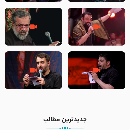
محرّم 1405
جانا جانا ابی عبدالله – کربلایی جواد
مادر منم مثل تو خمیدم – حاج
مقدم – شب هشتم محرم 1448 –
محمود کریمی – شهادت حضرت
هیئت بین الحرمین طهران
رقیه علیها السلام – تیر ۱۴۰۵
هیئت رایة العباس علیه السلام
تک ، عبّاس، صاحب دل‌هاست –
من غلام نوکراتم من عاشق کربلاتم
حاج حنیف طاهری – عزاداری شب
– شور زمینه – شب هفتم – محرم
تاسوعا 1405
1397 – کربلایی محمدحسین
پویانفر
جدیدترین مطالب