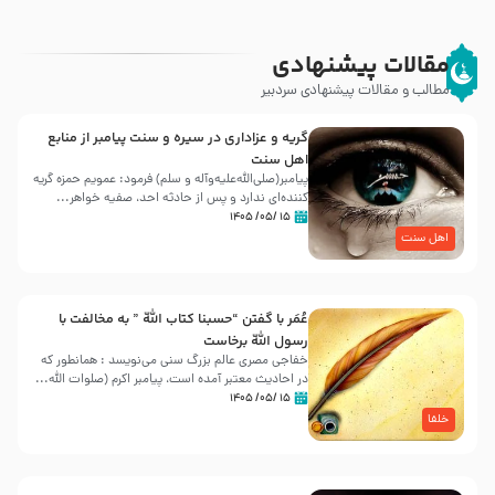
مقالات پیشنهادی
مطالب و مقالات پیشنهادی سردبیر
گریه و عزاداری در سیره و سنت پیامبر از منابع
اهل سنت
پیامبر(صلی‌الله‌علیه‌وآله و سلم) فرمود: عمویم حمزه گریه
کننده‌ای ندارد و پس از حادثه احد، صفیه خواهر...
۱۵ /۰۵/ ۱۴۰۵
اهل سنت
عُمَر با گفتن “حسبنا كتاب اللّه ” به مخالفت با
رسول اللّه برخاست
خفاجی مصری عالم بزرگ سنی می‌نویسد : همانطور که
در احادیث معتبر آمده است، پیامبر اکرم (صلوات اللّه...
۱۵ /۰۵/ ۱۴۰۵
خلفا