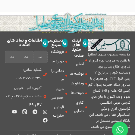
لینک
دسترسی
اطلاعات و نماد های
های
سریع
اعتماد
مفید
فروشگاه
مؤسسه سبطين (عليهماالسلام)
صفحه
با يقين به ضرورت بهره گیرى از
درباره ما
اصلی
فناورى اطلاع رسانى روز،
شماره تماس:
تماس با
وبسایت خود را در تاريخ 17
نوشته ها
37703330-025
ربيع الاول 1424 ق. همزمان با
ما
ویدئو ها
سالروز ميلاد حضرت رسول اكرم
آدرس: قم – خیابان
حریم
(صلی الله علیه و آله) افتتاح
صوت ها
انقلاب – کوچه 26 - پلاک
نمود و هم اكنون با زبان های
خصوصی
گالری
فارسی، عربى، انگلیسی،
47 و 49
قوانین
فرانسوی، آذری و ترکی
تصاویر
استانبولی فعال مى باشد. اين
مقررات
پايگاه اينترنتى مشتمل بر
قسمت هاى متنوع مى باشد.