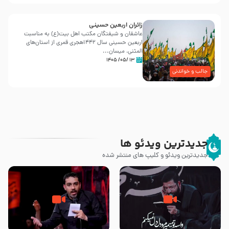
زائران اربعین حسینی
عاشقان و شیفتگان مکتب اهل بیت(ع) به مناسبت
اربعین حسینی سال ۱۴۴۲هجری قمری از استان‌های
المثنی، میسان...
۱۳ /۰۵/ ۱۴۰۵
جالب و خواندنی
جدیدترین ویدئو ها
جدیدترین ویدئو و کلیپ های منتشر شده
مصداق کربلا – حاج حسین سیب
شور ، حسینا! به‌ حق زهرا «أُنْظُرْ
سرخی
إِلَینا» – عزاداری شب هفتم ماه