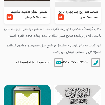
منتخب التواریخ جلد چهارم تاریخ
تفسير القرآن الكريم للشريف
امام زین العابدین و امام محمد
المرتضي قدس سرّه
5.700.000
700.000
تومان
تومان
باقر علیهما السلام
کتاب گرانسنگ منتخب التواريخ، تألیف محمد هاشم خراسانی، از جمله منابع
تاریخی که در بردارنده تاریخ صدر اسلام تا سده چهارم هجری قمری است.
این کتاب به زبان فارسی و مشتمل بر شرح حال معصومین (علیهم السلام)،
امامزادگان و اصحاب ایشان می باشد.
sibtayn[at]sibtayn.com
025-37703330