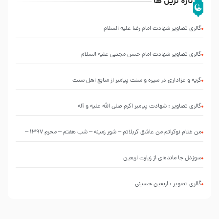
تازه ترین ها
گالری تصاویر شهادت امام رضا علیه السلام
گالری تصاویر شهادت امام حسن مجتبی علیه السلام
گریه و عزاداری در سیره و سنت پیامبر از منابع اهل سنت
گالری تصاویر : شهادت پیامبر اکرم صلی الله علیه و آله
من غلام نوکراتم من عاشق کربلاتم – شور زمینه – شب هفتم – محرم 1397 –
کربلایی محمدحسین پویانفر
سوزدل جا مانده‌ای از زیارت اربعین
گالری تصویر : اربعین حسینی