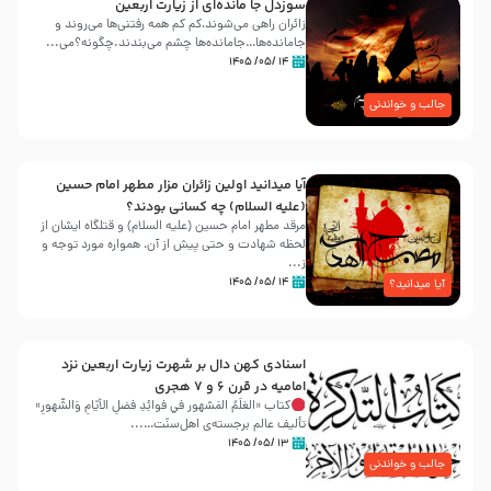
سوزدل جا مانده‌ای از زیارت اربعین
زائران راهی می‌شوند،کم‌ کم همه رفتنی‌ها می‌روند و
جامانده‌ها…جامانده‌ها چشم می‌بندند.چگونه؟می‌...
۱۴ /۰۵/ ۱۴۰۵
جالب و خواندنی
آیا میدانید اولین زائران مزار مطهر امام حسین
(علیه السلام) چه کسانی بودند؟
مرقد مطهر امام حسین (علیه السلام) و قتلگاه ایشان از
لحظه شهادت و حتی پیش از آن، همواره مورد توجه و
ز...
۱۴ /۰۵/ ۱۴۰۵
آیا میدانید؟
اسنادی کهن دال بر شهرت زیارت اربعین نزد
امامیه در قرن ۶ و ۷ هجری
کتاب «العَلَمُ المَشهور في فَوائِدِ فَضلِ الأيّامِ وَالشُّهورِ»
تألیف عالم برجسته‌ی اهل‌سنّت…...
۱۳ /۰۵/ ۱۴۰۵
جالب و خواندنی