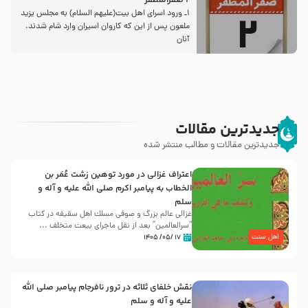
2 صفرالمظفر
1ـ ورود اسراى اهل بیت‌(علیهم السلام) به مجلس یزید
ملعون پس از این كه كاروان اسیران وارد شام شدند،
آنان
جدیدترین مقالات
جدیدترین مقالات و مطالب منتشر شده
اعتراف غزالی در مورد توهین زشت عُمَر بن
الخطاب به پیامبر اکرم صلی الله علیه و آله و
سلم
غزالی عالم بزرگ و صوفی مسلك اهل سقيفه در کتاب
“سرالعالمین” بعد از نقل ماجرای بیعت متخلف ...
اهل سنت
۱۷ /۰۵/ ۱۴۰۵
نقش خلفای ثلاثه در ترور نافرجام پیامبر صلی الله
علیه و آله و سلم