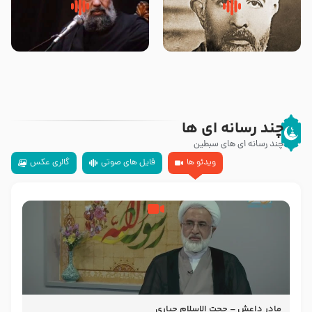
روضه‌ی مجلس یزید ملعون و
سلام جوانی که امام حسین علیه
اسارت اهل‌بیت علیهم‌السلام –
السلام خودش جوابش را دادند
مرحوم حجت‌الاسلام شیخ علی
-حجت الاسلام بندانی
محدث زاده
چند رسانه ای ها
چند رسانه ای های سبطین
ویدئو ها
فایل های صوتی
گالری عکس
مادر داعش – حجت الاسلام جباری