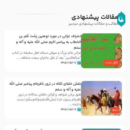
مقالات پیشنهادی
مطالب و مقالات پیشنهادی سردبیر
اعتراف غزالی در مورد توهین زشت عُمَر بن
الخطاب به پیامبر اکرم صلی الله علیه و آله و
سلم
غزالی عالم بزرگ و صوفی مسلك اهل سقيفه در کتاب
“سرالعالمین” بعد از نقل ماجرای بیعت متخلف ...
اهل سنت
۱۷ /۰۵/ ۱۴۰۵
نقش خلفای ثلاثه در ترور نافرجام پیامبر صلی الله
علیه و آله و سلم
طبق برخی شواهد و قرائن خلفای سه‌گانه در ترور
نافرجام رسول خدا (صلی‌الله‌علیه‌و‌آله‌وسلّم) دست
داشته‌...
۱۷ /۰۵/ ۱۴۰۵
خلفا