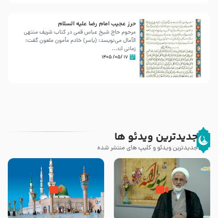
حرز عجیب امام رضا علیه السلام
مرحوم حاج شیخ عباس قمی در کتاب شریف منتهی
الآمال می‌نویسد: (ياسر) خادم مأمون ملعون گفت:
زمانى ك...
۱۷ /۰۵/ ۱۴۰۵
جدیدترین ویدئو ها
جدیدترین ویدئو و کلیپ های منتشر شده
کیفیت سلام و صلوات بر پیامبر
مادر داعش – حجت الاسلام جباری
اکرم صلی الله علیه و آله بعد از