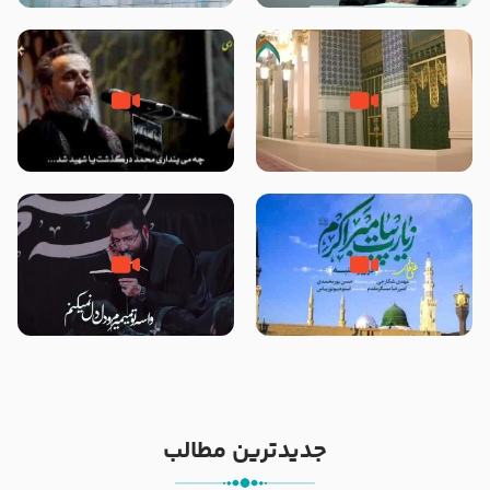
نمازهای واجب – مهدی نجفی
زیارت پیامبر اکرم صلی الله علیه و
اله و سلم در مدینه به همراه
مرگ یا قتل – ملا باسم کربلایی
تصاویری از مسجد النبی
زیارت پیامبر اکرم صلی الله علیه و
مصداق کربلا – حاج حسین سیب
آله در روز شنبه با نوای علی فانی
سرخی
جدیدترین مطالب