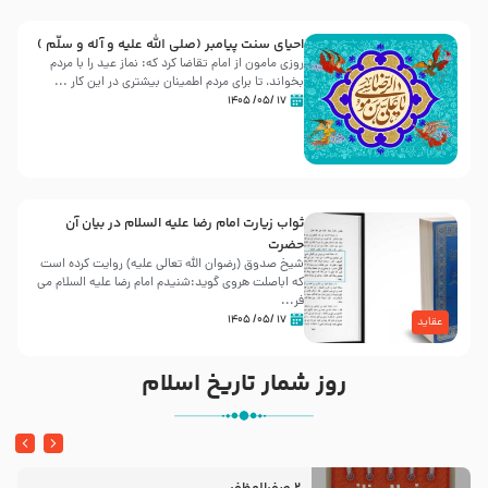
احیای سنت پیامبر (صلی الله علیه و آله و سلّم )
روزی مامون از امام تقاضا کرد که: نماز عید را با مردم
بخواند، تا برای مردم اطمینان بیشتری در این کار ...
۱۷ /۰۵/ ۱۴۰۵
ثواب زیارت امام رضا علیه السلام در بیان آن
حضرت
شیخ صدوق (رضوان الله تعالی علیه) روایت کرده است
که اباصلت هروی گوید:شنیدم امام رضا علیه السلام می
فر...
۱۷ /۰۵/ ۱۴۰۵
عقاید
روز شمار تاریخ اسلام