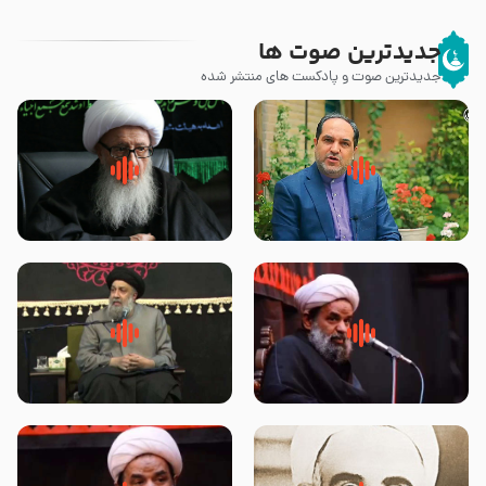
جدیدترین صوت ها
جدیدترین صوت و پادکست های منتشر شده
پیامبر صلی الله علیه وآله و سلم
زوّار اربعین امام حسین (علیه
فرمودند وای بر بچه های آخر
السلام) با این اشتیاق به زیارت
الزمان- دکتر هزار
بروند – آیت الله وحید خراسانی
روضه جانسوز پاره های جگر امام
لقب حضرت رقیه سلام الله علیها به
حسن مجتبی علیه السلام-حجت
چه معناست – حجت الاسلام علوی
الاسلام بندانی
تهرانی