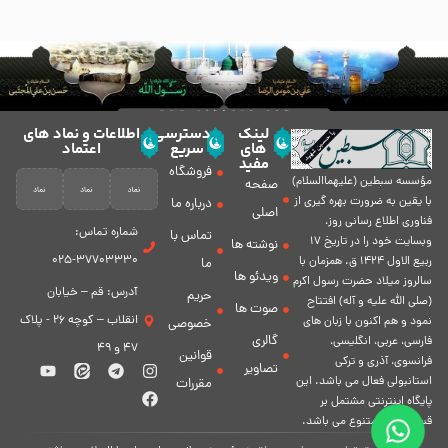
لینک
دسترسی
اطلاعات و نماد های
های
سریع
اعتماد
مفید
فروشگاه
مؤسسه سبطين (عليهماالسلام)
صفحه
با يقين به ضرورت بهره گیرى از
درباره ما
اصلی
فناورى اطلاع رسانى روز،
شماره تماس:
تماس با
وبسایت خود را در تاريخ 17
نوشته ها
37703330-025
ربيع الاول 1424 ق. همزمان با
ما
ویدئو ها
سالروز ميلاد حضرت رسول اكرم
آدرس: قم – خیابان
حریم
(صلی الله علیه و آله) افتتاح
صوت ها
انقلاب – کوچه 26 - پلاک
نمود و هم اكنون با زبان های
خصوصی
گالری
فارسی، عربى، انگلیسی،
47 و 49
قوانین
فرانسوی، آذری و ترکی
تصاویر
استانبولی فعال مى باشد. اين
مقررات
پايگاه اينترنتى مشتمل بر
قسمت هاى متنوع مى باشد.