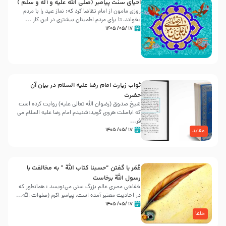
احیای سنت پیامبر (صلی الله علیه و آله و سلّم )
روزی مامون از امام تقاضا کرد که: نماز عید را با مردم
بخواند، تا برای مردم اطمینان بیشتری در این کار ...
۱۷ /۰۵/ ۱۴۰۵
ثواب زیارت امام رضا علیه السلام در بیان آن
حضرت
شیخ صدوق (رضوان الله تعالی علیه) روایت کرده است
که اباصلت هروی گوید:شنیدم امام رضا علیه السلام می
فر...
۱۷ /۰۵/ ۱۴۰۵
عقاید
عُمَر با گفتن “حسبنا كتاب اللّه ” به مخالفت با
رسول اللّه برخاست
خفاجی مصری عالم بزرگ سنی می‌نویسد : همانطور که
در احادیث معتبر آمده است، پیامبر اکرم (صلوات اللّه...
۱۷ /۰۵/ ۱۴۰۵
خلفا