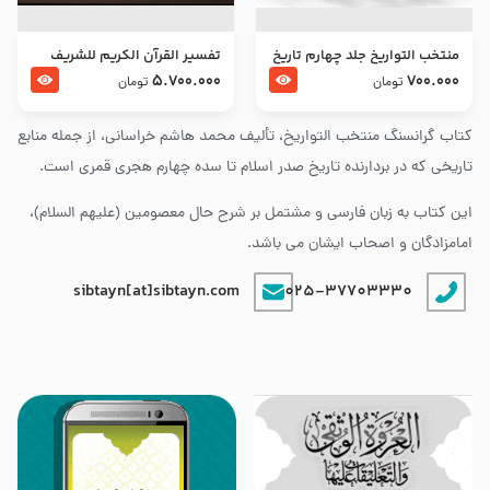
منتخب التواریخ جلد چهارم تاریخ
تفسير القرآن الكريم للشريف
امام زین العابدین و امام محمد
المرتضي قدس سرّه
5.700.000
700.000
تومان
تومان
باقر علیهما السلام
کتاب گرانسنگ منتخب التواريخ، تألیف محمد هاشم خراسانی، از جمله منابع
تاریخی که در بردارنده تاریخ صدر اسلام تا سده چهارم هجری قمری است.
این کتاب به زبان فارسی و مشتمل بر شرح حال معصومین (علیهم السلام)،
امامزادگان و اصحاب ایشان می باشد.
sibtayn[at]sibtayn.com
025-37703330