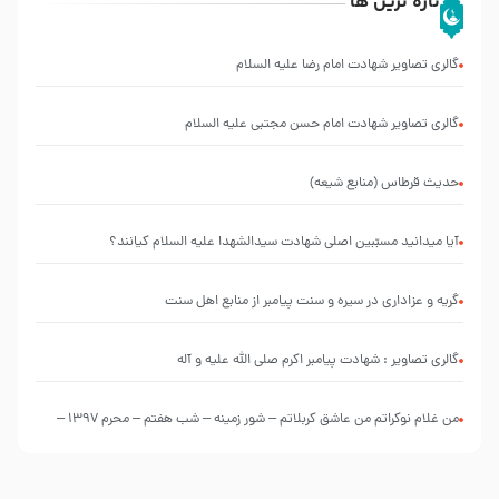
تازه ترین ها
گالری تصاویر شهادت امام رضا علیه السلام
گالری تصاویر شهادت امام حسن مجتبی علیه السلام
حدیث قرطاس (منابع شیعه)
آیا میدانید مسبّبین اصلی شهادت سیدالشهدا علیه ‌السلام کیانند؟
گریه و عزاداری در سیره و سنت پیامبر از منابع اهل سنت
گالری تصاویر : شهادت پیامبر اکرم صلی الله علیه و آله
من غلام نوکراتم من عاشق کربلاتم – شور زمینه – شب هفتم – محرم 1397 –
کربلایی محمدحسین پویانفر