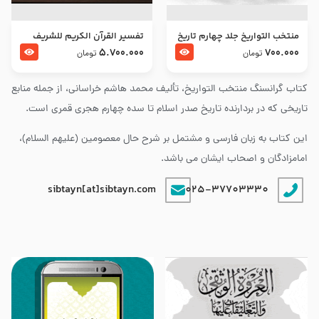
منتخب التواریخ جلد چهارم تاریخ
تفسير القرآن الكريم للشريف
امام زین العابدین و امام محمد
المرتضي قدس سرّه
5.700.000
700.000
تومان
تومان
باقر علیهما السلام
کتاب گرانسنگ منتخب التواريخ، تألیف محمد هاشم خراسانی، از جمله منابع
تاریخی که در بردارنده تاریخ صدر اسلام تا سده چهارم هجری قمری است.
این کتاب به زبان فارسی و مشتمل بر شرح حال معصومین (علیهم السلام)،
امامزادگان و اصحاب ایشان می باشد.
sibtayn[at]sibtayn.com
025-37703330