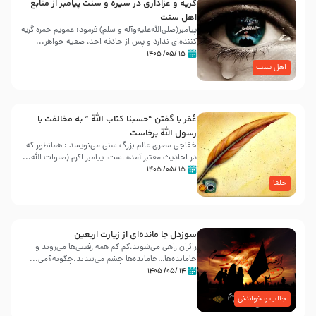
گریه و عزاداری در سیره و سنت پیامبر از منابع
اهل سنت
پیامبر(صلی‌الله‌علیه‌وآله و سلم) فرمود: عمویم حمزه گریه
کننده‌ای ندارد و پس از حادثه احد، صفیه خواهر...
۱۵ /۰۵/ ۱۴۰۵
اهل سنت
عُمَر با گفتن “حسبنا كتاب اللّه ” به مخالفت با
رسول اللّه برخاست
خفاجی مصری عالم بزرگ سنی می‌نویسد : همانطور که
در احادیث معتبر آمده است، پیامبر اکرم (صلوات اللّه...
۱۵ /۰۵/ ۱۴۰۵
خلفا
سوزدل جا مانده‌ای از زیارت اربعین
زائران راهی می‌شوند،کم‌ کم همه رفتنی‌ها می‌روند و
جامانده‌ها…جامانده‌ها چشم می‌بندند.چگونه؟می‌...
۱۴ /۰۵/ ۱۴۰۵
جالب و خواندنی