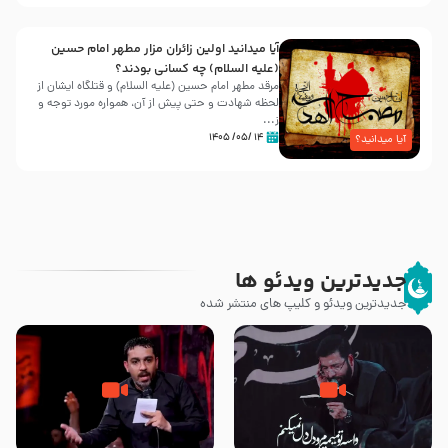
آیا میدانید اولین زائران مزار مطهر امام حسین
(علیه السلام) چه کسانی بودند؟
مرقد مطهر امام حسین (علیه السلام) و قتلگاه ایشان از
لحظه شهادت و حتی پیش از آن، همواره مورد توجه و
ز...
۱۴ /۰۵/ ۱۴۰۵
آیا میدانید؟
جدیدترین ویدئو ها
جدیدترین ویدئو و کلیپ های منتشر شده
مصداق کربلا – حاج حسین سیب
شور ، حسینا! به‌ حق زهرا «أُنْظُرْ
سرخی
إِلَینا» – عزاداری شب هفتم ماه