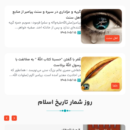
گریه و عزاداری در سیره و سنت پیامبر از منابع
اهل سنت
پیامبر(صلی‌الله‌علیه‌وآله و سلم) فرمود: عمویم حمزه گریه
کننده‌ای ندارد و پس از حادثه احد، صفیه خواهر...
۱۵ /۰۵/ ۱۴۰۵
اهل سنت
عُمَر با گفتن “حسبنا كتاب اللّه ” به مخالفت با
رسول اللّه برخاست
خفاجی مصری عالم بزرگ سنی می‌نویسد : همانطور که
در احادیث معتبر آمده است، پیامبر اکرم (صلوات اللّه...
۱۵ /۰۵/ ۱۴۰۵
خلفا
روز شمار تاریخ اسلام