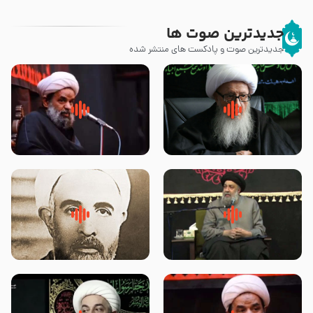
جدیدترین صوت ها
جدیدترین صوت و پادکست های منتشر شده
زوّار اربعین امام حسین (علیه
روضه جانسوز پاره های جگر امام
السلام) با این اشتیاق به زیارت
حسن مجتبی علیه السلام-حجت
بروند – آیت الله وحید خراسانی
الاسلام بندانی
لقب حضرت رقیه سلام الله علیها به
روضه‌ی مجلس یزید ملعون و
چه معناست – حجت الاسلام علوی
اسارت اهل‌بیت علیهم‌السلام –
تهرانی
مرحوم حجت‌الاسلام شیخ علی
محدث زاده