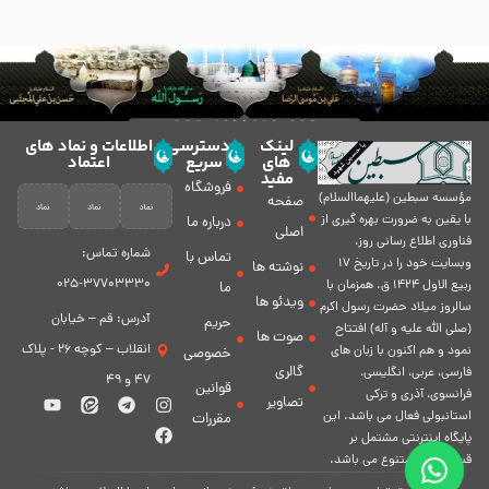
لینک
دسترسی
اطلاعات و نماد های
های
سریع
اعتماد
مفید
فروشگاه
مؤسسه سبطين (عليهماالسلام)
صفحه
با يقين به ضرورت بهره گیرى از
درباره ما
اصلی
فناورى اطلاع رسانى روز،
شماره تماس:
تماس با
وبسایت خود را در تاريخ 17
نوشته ها
37703330-025
ربيع الاول 1424 ق. همزمان با
ما
ویدئو ها
سالروز ميلاد حضرت رسول اكرم
آدرس: قم – خیابان
حریم
(صلی الله علیه و آله) افتتاح
صوت ها
انقلاب – کوچه 26 - پلاک
نمود و هم اكنون با زبان های
خصوصی
گالری
فارسی، عربى، انگلیسی،
47 و 49
قوانین
فرانسوی، آذری و ترکی
تصاویر
استانبولی فعال مى باشد. اين
مقررات
پايگاه اينترنتى مشتمل بر
قسمت هاى متنوع مى باشد.