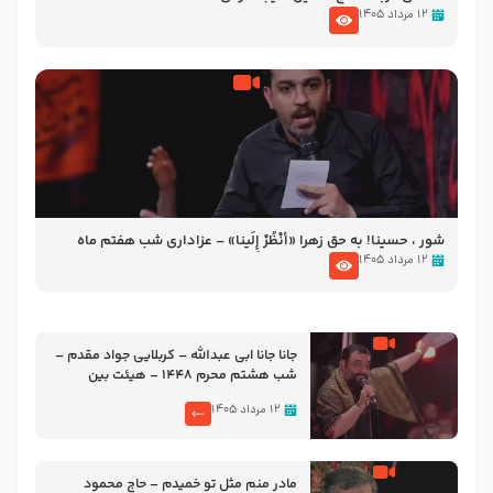
۱۲ مرداد ۱۴۰۵
شور ، حسینا! به‌ حق زهرا «أُنْظُرْ إِلَینا» – عزاداری شب هفتم ماه
محرّم 1405
۱۲ مرداد ۱۴۰۵
جانا جانا ابی عبدالله – کربلایی جواد مقدم –
شب هشتم محرم 1448 – هیئت بین
الحرمین طهران
۱۲ مرداد ۱۴۰۵
مادر منم مثل تو خمیدم – حاج محمود