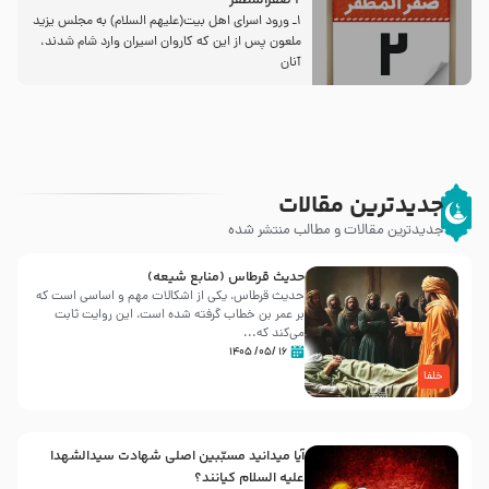
2 صفرالمظفر
1ـ ورود اسراى اهل بیت‌(علیهم السلام) به مجلس یزید
ملعون پس از این كه كاروان اسیران وارد شام شدند،
آنان
جدیدترین مقالات
جدیدترین مقالات و مطالب منتشر شده
حدیث قرطاس (منابع شیعه)
حدیث قرطاس، یکی از اشکالات مهم و اساسی است که
بر عمر بن خطاب گرفته شده است، این روایت ثابت
می‌کند که...
۱۶ /۰۵/ ۱۴۰۵
خلفا
آیا میدانید مسبّبین اصلی شهادت سیدالشهدا
علیه ‌السلام کیانند؟