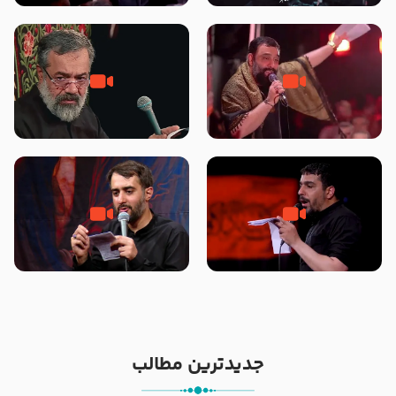
محرّم 1405
جانا جانا ابی عبدالله – کربلایی جواد
مادر منم مثل تو خمیدم – حاج
مقدم – شب هشتم محرم 1448 –
محمود کریمی – شهادت حضرت
هیئت بین الحرمین طهران
رقیه علیها السلام – تیر ۱۴۰۵
هیئت رایة العباس علیه السلام
تک ، عبّاس، صاحب دل‌هاست –
من غلام نوکراتم من عاشق کربلاتم
حاج حنیف طاهری – عزاداری شب
– شور زمینه – شب هفتم – محرم
تاسوعا 1405
1397 – کربلایی محمدحسین
پویانفر
جدیدترین مطالب