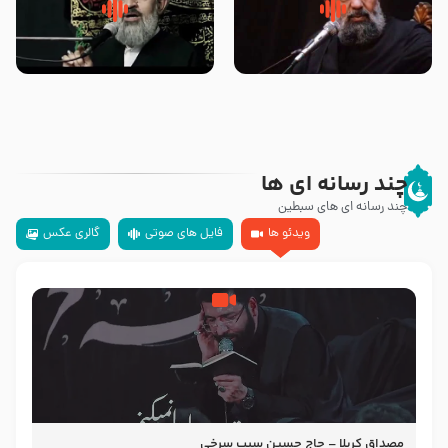
سلام جوانی که امام حسین علیه
زیارتی که اسباب رزق زیاد و عمر
السلام خودش جوابش را دادند
طولانی است حجت السلام حسین
-حجت الاسلام بندانی
یوسفی
چند رسانه ای ها
چند رسانه ای های سبطین
ویدئو ها
فایل های صوتی
گالری عکس
مصداق کربلا – حاج حسین سیب سرخی