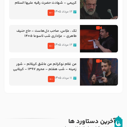
کریمی – شهادت حضرت رقیه علیها السلام
– تیر ۱۴۰۵ هیئت رایة العباس علیه السلام
۱۲ مرداد ۱۴۰۵
تک ، عبّاس، صاحب دل‌هاست – حاج حنیف
طاهری – عزاداری شب تاسوعا 1405
۱۲ مرداد ۱۴۰۵
من غلام نوکراتم من عاشق کربلاتم – شور
زمینه – شب هفتم – محرم 1397 – کربلایی
محمدحسین پویانفر
۱۱ مرداد ۱۴۰۵
آخرین دستاورد ها