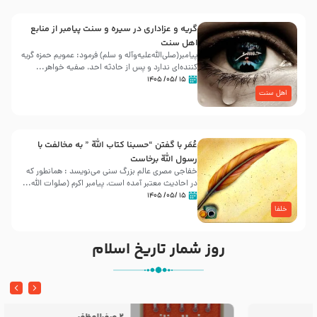
گریه و عزاداری در سیره و سنت پیامبر از منابع
اهل سنت
پیامبر(صلی‌الله‌علیه‌وآله و سلم) فرمود: عمویم حمزه گریه
کننده‌ای ندارد و پس از حادثه احد، صفیه خواهر...
۱۵ /۰۵/ ۱۴۰۵
اهل سنت
عُمَر با گفتن “حسبنا كتاب اللّه ” به مخالفت با
رسول اللّه برخاست
خفاجی مصری عالم بزرگ سنی می‌نویسد : همانطور که
در احادیث معتبر آمده است، پیامبر اکرم (صلوات اللّه...
۱۵ /۰۵/ ۱۴۰۵
خلفا
روز شمار تاریخ اسلام