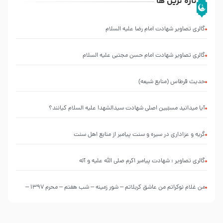
تازه ترین ها
گالری تصاویر شهادت امام رضا علیه السلام
گالری تصاویر شهادت امام حسن مجتبی علیه السلام
حدیث قرطاس (منابع شیعه)
آیا میدانید مسبّبین اصلی شهادت سیدالشهدا علیه ‌السلام کیانند؟
گریه و عزاداری در سیره و سنت پیامبر از منابع اهل سنت
گالری تصاویر : شهادت پیامبر اکرم صلی الله علیه و آله
من غلام نوکراتم من عاشق کربلاتم – شور زمینه – شب هفتم – محرم 1397 –
کربلایی محمدحسین پویانفر