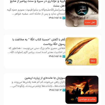
گریه و عزاداری در سیره و سنت پیامبر از منابع
اهل سنت
پیامبر(صلی‌الله‌علیه‌وآله و سلم) فرمود: عمویم حمزه گریه
کننده‌ای ندارد و پس از حادثه احد، صفیه خواهر...
۱۵ /۰۵/ ۱۴۰۵
اهل سنت
عُمَر با گفتن “حسبنا كتاب اللّه ” به مخالفت با
رسول اللّه برخاست
خفاجی مصری عالم بزرگ سنی می‌نویسد : همانطور که
در احادیث معتبر آمده است، پیامبر اکرم (صلوات اللّه...
۱۵ /۰۵/ ۱۴۰۵
خلفا
سوزدل جا مانده‌ای از زیارت اربعین
زائران راهی می‌شوند،کم‌ کم همه رفتنی‌ها می‌روند و
جامانده‌ها…جامانده‌ها چشم می‌بندند.چگونه؟می‌...
۱۴ /۰۵/ ۱۴۰۵
جالب و خواندنی