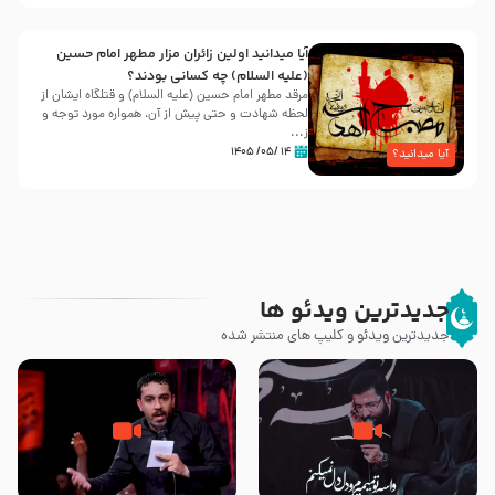
آیا میدانید اولین زائران مزار مطهر امام حسین
(علیه السلام) چه کسانی بودند؟
مرقد مطهر امام حسین (علیه السلام) و قتلگاه ایشان از
لحظه شهادت و حتی پیش از آن، همواره مورد توجه و
ز...
۱۴ /۰۵/ ۱۴۰۵
آیا میدانید؟
جدیدترین ویدئو ها
جدیدترین ویدئو و کلیپ های منتشر شده
مصداق کربلا – حاج حسین سیب
شور ، حسینا! به‌ حق زهرا «أُنْظُرْ
سرخی
إِلَینا» – عزاداری شب هفتم ماه