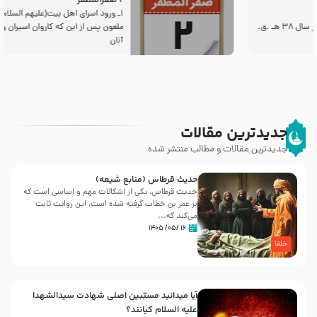
2 صفرالمظفر
1ـ ورود اسراى اهل بیت‌(علیهم السلام) به مجلس یزید
ملعون پس از این كه كاروان اسیران وارد شام شدند،
آنان
جدیدترین مقالات
جدیدترین مقالات و مطالب منتشر شده
حدیث قرطاس (منابع شیعه)
حدیث قرطاس، یکی از اشکالات مهم و اساسی است که
بر عمر بن خطاب گرفته شده است، این روایت ثابت
می‌کند که...
۱۶ /۰۵/ ۱۴۰۵
خلفا
آیا میدانید مسبّبین اصلی شهادت سیدالشهدا
علیه ‌السلام کیانند؟