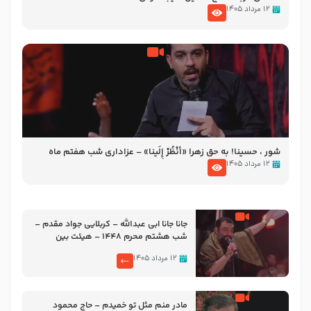
۱۲ مرداد ۱۴۰۵
شور ، حسینا! به‌ حق زهرا «أُنْظُرْ إِلَینا» – عزاداری شب هفتم ماه
محرّم 1405
۱۲ مرداد ۱۴۰۵
جانا جانا ابی عبدالله – کربلایی جواد مقدم –
شب هشتم محرم 1448 – هیئت بین
الحرمین طهران
۱۲ مرداد ۱۴۰۵
مادر منم مثل تو خمیدم – حاج محمود