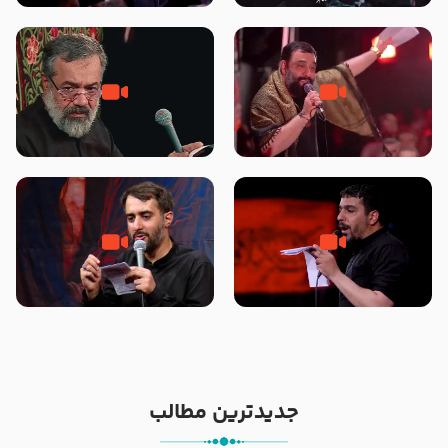
محرّم 1405
جانا جانا ابی عبدالله – کربلایی جواد
مادر منم مثل تو خمیدم – حاج
مقدم – شب هشتم محرم 1448 –
محمود کریمی – شهادت حضرت
هیئت بین الحرمین طهران
رقیه علیها السلام – تیر ۱۴۰۵
هیئت رایة العباس علیه السلام
تک ، عبّاس، صاحب دل‌هاست –
من غلام نوکراتم من عاشق کربلاتم
حاج حنیف طاهری – عزاداری شب
– شور زمینه – شب هفتم – محرم
تاسوعا 1405
1397 – کربلایی محمدحسین
پویانفر
جدیدترین مطالب