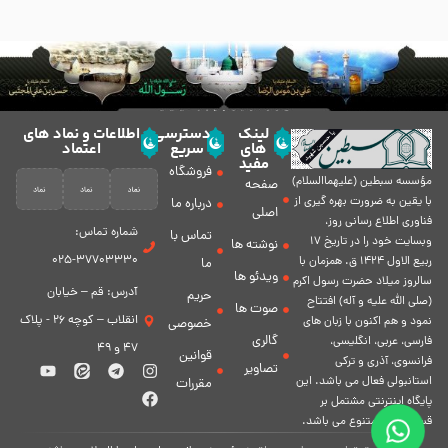
لینک
دسترسی
اطلاعات و نماد های
های
سریع
اعتماد
مفید
فروشگاه
مؤسسه سبطين (عليهماالسلام)
صفحه
با يقين به ضرورت بهره گیرى از
درباره ما
اصلی
فناورى اطلاع رسانى روز،
شماره تماس:
تماس با
وبسایت خود را در تاريخ 17
نوشته ها
37703330-025
ربيع الاول 1424 ق. همزمان با
ما
ویدئو ها
سالروز ميلاد حضرت رسول اكرم
آدرس: قم – خیابان
حریم
(صلی الله علیه و آله) افتتاح
صوت ها
انقلاب – کوچه 26 - پلاک
نمود و هم اكنون با زبان های
خصوصی
گالری
فارسی، عربى، انگلیسی،
47 و 49
قوانین
فرانسوی، آذری و ترکی
تصاویر
استانبولی فعال مى باشد. اين
مقررات
پايگاه اينترنتى مشتمل بر
قسمت هاى متنوع مى باشد.