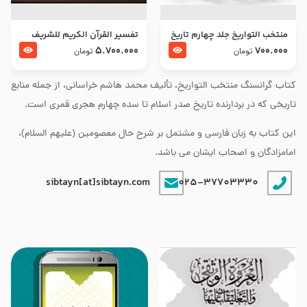
منتخب التواریخ جلد چهارم تاریخ
تفسير القرآن الكريم للشريف
امام زین العابدین و امام محمد
المرتضي قدس سرّه
5.700.000
700.000
تومان
تومان
باقر علیهما السلام
کتاب گرانسنگ منتخب التواريخ، تألیف محمد هاشم خراسانی، از جمله منابع
تاریخی که در بردارنده تاریخ صدر اسلام تا سده چهارم هجری قمری است.
این کتاب به زبان فارسی و مشتمل بر شرح حال معصومین (علیهم السلام)،
امامزادگان و اصحاب ایشان می باشد.
sibtayn[at]sibtayn.com
025-37703330