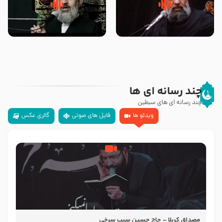
سلام جوانی که امام حسین علیه
زیارتی که اسباب رزق زیاد و عمر
السلام خودش جوابش را دادند
طولانی است حجت السلام حسین
-حجت الاسلام بندانی
یوسفی
چند رسانه ای ها
چند رسانه ای های سبطین
ویدئو ها
فایل های صوتی
گالری عکس
مصداق کربلا – حاج حسین سیب سرخی