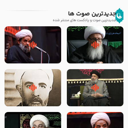
جدیدترین صوت ها
جدیدترین صوت و پادکست های منتشر شده
زوّار اربعین امام حسین (علیه
روضه جانسوز پاره های جگر امام
السلام) با این اشتیاق به زیارت
حسن مجتبی علیه السلام-حجت
بروند – آیت الله وحید خراسانی
الاسلام بندانی
لقب حضرت رقیه سلام الله علیها به
روضه‌ی مجلس یزید ملعون و
چه معناست – حجت الاسلام علوی
اسارت اهل‌بیت علیهم‌السلام –
تهرانی
مرحوم حجت‌الاسلام شیخ علی
محدث زاده