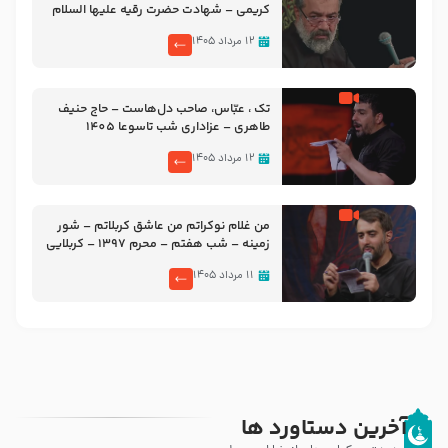
کریمی – شهادت حضرت رقیه علیها السلام
– تیر ۱۴۰۵ هیئت رایة العباس علیه السلام
۱۲ مرداد ۱۴۰۵
تک ، عبّاس، صاحب دل‌هاست – حاج حنیف
طاهری – عزاداری شب تاسوعا 1405
۱۲ مرداد ۱۴۰۵
من غلام نوکراتم من عاشق کربلاتم – شور
زمینه – شب هفتم – محرم 1397 – کربلایی
محمدحسین پویانفر
۱۱ مرداد ۱۴۰۵
آخرین دستاورد ها