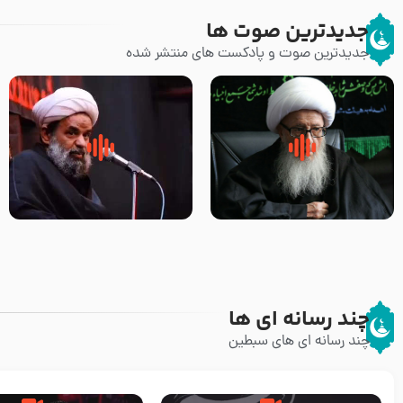
جدیدترین صوت ها
جدیدترین صوت و پادکست های منتشر شده
زوّار اربعین امام حسین (علیه
روضه جانسوز پاره های جگر امام
السلام) با این اشتیاق به زیارت
حسن مجتبی علیه السلام-حجت
بروند – آیت الله وحید خراسانی
الاسلام بندانی
چند رسانه ای ها
چند رسانه ای های سبطین