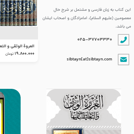
این کتاب به زبان فارسی و مشتمل بر شرح حال
معصومین (علیهم السلام)، امامزادگان و اصحاب ایشان
می باشد.
025-37703330
العروة الوثقى و التع
طرح جدید
19.800.000
تومان
sibtayn[at]sibtayn.com