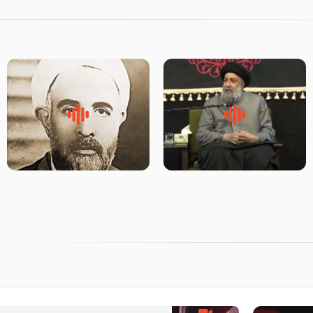
لقب حضرت رقیه سلام الله علیها
روضه‌ی مجلس یزید ملعون و
به چه معناست – حجت الاسلام
اسارت اهل‌بیت علیهم‌السلام –
علوی تهرانی
مرحوم حجت‌الاسلام شیخ علی
محدث زاده