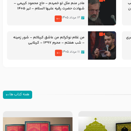
شب
مادر منم مثل تو خمیدم – حاج محمود کریمی –
شهادت حضرت رقیه علیها السلام – تیر ۱۴۰۵
هیئت رایة العباس علیه السلام
۱۲ مرداد ۱۴۰۵
ری
من غلام نوکراتم من عاشق کربلاتم – شور زمینه
– شب هفتم – محرم 1397 – کربلایی
محمدحسین پویانفر
۱۱ مرداد ۱۴۰۵
همه کتاب ها