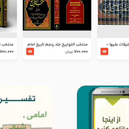
ليقات عليها –
منتخب التواریخ جلد پنجم تاریخ امام
منتخب ال
جعفر صادق و امام موسی بن جعفر
زین العا
700.000
700.000
تومان
علیهما السلام
علیهما ا