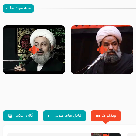
همه صوت ها
سلام جوانی که امام حسین علیه
زیارتی که اسباب رزق زیاد و عمر
السلام خودش جوابش را دادند
طولانی است حجت السلام حسین
-حجت الاسلام بندانی
یوسفی
ویدئو ها
فایل های صوتی
گالری عکس