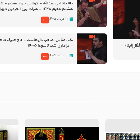
جانا جانا ابی عبدالله – کربلایی جواد مقدم – 
هشتم محرم 1448 – هیئت بین الحرمین طهران
۱۲ مرداد ۱۴۰۵
تک ، عبّاس، صاحب دل‌هاست – حاج حنیف طاه
رْ إِلَینا» –
– عزاداری شب تاسوعا 1405
14
۱۲ مرداد ۱۴۰۵