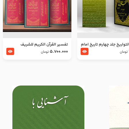
تواریخ جلد چهارم تاریخ امام
تفسير القرآن الكريم للشريف
بدین و امام محمد باقر
المرتضي قدس سرّه
5.700.000
تومان
تومان
لسلام