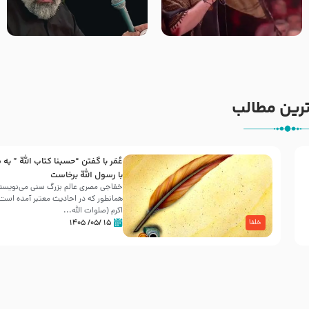
جانا جانا ابی عبدالله – کربلایی
مادر منم مثل تو خمیدم – حاج
جواد مقدم – شب هشتم محرم
محمود کریمی – شهادت حضرت
1448 – هیئت بین الحرمین طهران
رقیه علیها السلام – تیر ۱۴۰۵
هیئت رایة العباس علیه السلام
رین مطالب
عُمَر با گفتن “حسبنا كتاب اللّه ” به
30 صفر المظفر
با رسول اللّه برخاست
خفاجی مصری عالم بزرگ سنی می‌نویسد 
همانطور که در احادیث معتبر آمده است، 
شهادت حضرت علی بن موسی الرضا (علیه السلام) در رو
اکرم (صلوات اللّه...
آخـر صفر سـال 203 هـ .ق. هشـتمین اختر تابناک امامت
۱۵ /۰۵/ ۱۴۰۵
خلفا