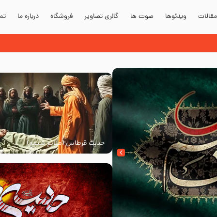
قالات
ویدئوها
صوت ها
گالری تصاویر
فروشگاه
درباره ما
تما
حدیث قرطاس (منابع شیعه)