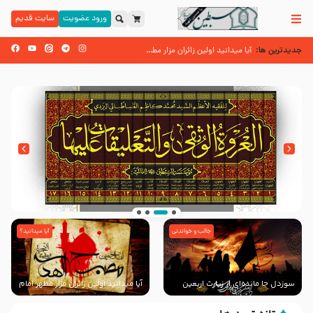
ورود عضویت
سایت قدیم
جدیدترین ها:
زائران اربعین حسینی
آیا میدانید اولین زائران مزار مطهر امام حسین (علیه السلام) چه کسانی بو
اسنادی کهن دال بر شهرت زیارت اربعین نزد امامیه در قرن ۶ و ۷ هجری
جالب و خواندنی
آیا میدانید؟
انتشار کتاب ” العروة الوثقى و التعليقات عليها”
با طرحی بسیار زیبا و شکیل
سوزدل جا مانده‌ای از زیارت اربعین
آیا میدانید اولین زائران مزار مطهر امام
حسین (علیه السلام) چه کسانی
بودند؟