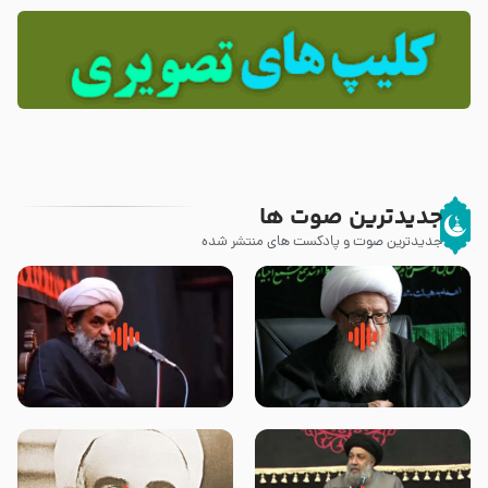
جدیدترین صوت ها
جدیدترین صوت و پادکست های منتشر شده
زوّار اربعین امام حسین (علیه
روضه جانسوز پاره های جگر امام
السلام) با این اشتیاق به زیارت
حسن مجتبی علیه السلام-حجت
بروند – آیت الله وحید خراسانی
الاسلام بندانی