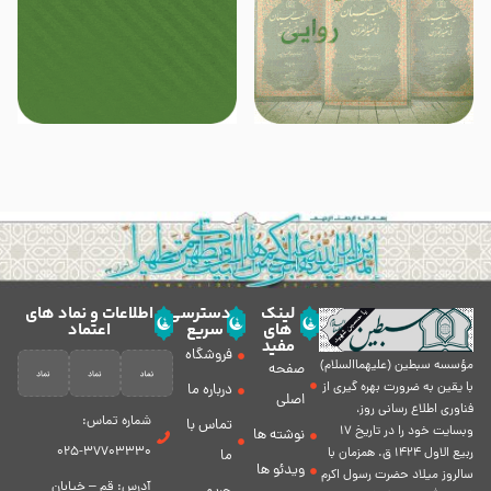
لینک
دسترسی
اطلاعات و نماد های
های
سریع
اعتماد
مفید
فروشگاه
مؤسسه سبطين (عليهماالسلام)
صفحه
با يقين به ضرورت بهره گیرى از
درباره ما
اصلی
فناورى اطلاع رسانى روز،
شماره تماس:
تماس با
وبسایت خود را در تاريخ 17
نوشته ها
37703330-025
ربيع الاول 1424 ق. همزمان با
ما
ویدئو ها
سالروز ميلاد حضرت رسول اكرم
آدرس: قم – خیابان