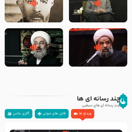
لقب حضرت رقیه سلام الله علیها به
روضه‌ی مجلس یزید ملعون و
چه معناست – حجت الاسلام علوی
اسارت اهل‌بیت علیهم‌السلام –
تهرانی
مرحوم حجت‌الاسلام شیخ علی
محدث زاده
سلام جوانی که امام حسین علیه
زیارتی که اسباب رزق زیاد و عمر
السلام خودش جوابش را دادند
طولانی است حجت السلام حسین
-حجت الاسلام بندانی
یوسفی
چند رسانه ای ها
چند رسانه ای های سبطین
ویدئو ها
فایل های صوتی
گالری عکس