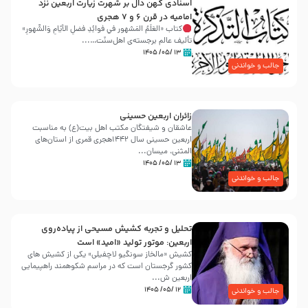
اسنادی کهن دال بر شهرت زیارت اربعین نزد
امامیه در قرن ۶ و ۷ هجری
کتاب «العَلَمُ المَشهور في فَوائِدِ فَضلِ الأيّامِ وَالشُّهورِ»
تألیف عالم برجسته‌ی اهل‌سنّت…...
۱۳ /۰۵/ ۱۴۰۵
جالب و خواندنی
زائران اربعین حسینی
عاشقان و شیفتگان مکتب اهل بیت(ع) به مناسبت
اربعین حسینی سال ۱۴۴۲هجری قمری از استان‌های
المثنی، میسان...
۱۳ /۰۵/ ۱۴۰۵
جالب و خواندنی
تحلیل و تجربه کشیش مسیحی از پیاده‌روی
اربعین: موتور تولید «امید» است
کشیش «مالخاز سونگیو لاچفیلی» یکی از کشیش های
کشور گرجستان است که در مراسم شکوهمند راهپیمایی
اربعین ش...
۱۲ /۰۵/ ۱۴۰۵
جالب و خواندنی