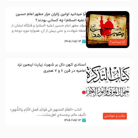
آیا میدانید اولین زائران مزار مطهر امام حسین
(علیه السلام) چه کسانی بودند؟
مرقد مطهر امام حسین (علیه السلام) و قتلگاه ایشان از
لحظه شهادت و حتی پیش از آن، همواره مورد توجه و
ز...
۱۴ /۰۵/ ۱۴۰۵
آیا میدانید؟
اسنادی کهن دال بر شهرت زیارت اربعین نزد
امامیه در قرن ۶ و ۷ هجری
کتاب «العَلَمُ المَشهور في فَوائِدِ فَضلِ الأيّامِ وَالشُّهورِ»
تألیف عالم برجسته‌ی اهل‌سنّت…...
جالب و خواندنی
۱۳ /۰۵/ ۱۴۰۵