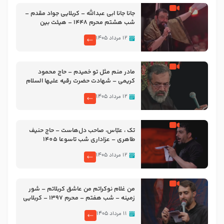
جانا جانا ابی عبدالله – کربلایی جواد مقدم –
شب هشتم محرم 1448 – هیئت بین
الحرمین طهران
۱۲ مرداد ۱۴۰۵
مادر منم مثل تو خمیدم – حاج محمود
کریمی – شهادت حضرت رقیه علیها السلام
– تیر ۱۴۰۵ هیئت رایة العباس علیه السلام
۱۲ مرداد ۱۴۰۵
تک ، عبّاس، صاحب دل‌هاست – حاج حنیف
طاهری – عزاداری شب تاسوعا 1405
۱۲ مرداد ۱۴۰۵
من غلام نوکراتم من عاشق کربلاتم – شور
زمینه – شب هفتم – محرم 1397 – کربلایی
محمدحسین پویانفر
۱۱ مرداد ۱۴۰۵