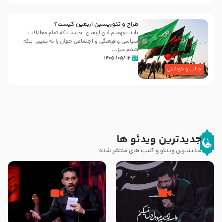
طراح و تئوریسین اربعین کیست؟
باید بفهمیم این اربعین، چیست که تمام معادلات
سیاسی و فرهنگی و اجتماعی جهان را نه تغییر، بلکه
شخم میز...
۱۲ /۰۵/ ۱۴۰۵
جالب و خواندنی
جدیدترین ویدئو ها
جدیدترین ویدئو و کلیپ های منتشر شده
مصداق کربلا – حاج حسین سیب
شور ، حسینا! به‌ حق زهرا «أُنْظُرْ
سرخی
إِلَینا» – عزاداری شب هفتم ماه