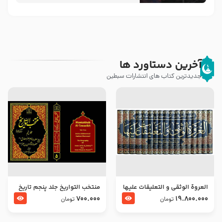
آخرین دستاورد ها
جدیدترین کتاب های انتشارات سبطین
العروة الوثقى و التعليقات عليها
منتخب التواریخ جلد پنجم تاریخ
– طرح جدید
امام جعفر صادق و امام موسی
700.000
19.800.000
تومان
تومان
بن جعفر علیهما السلام