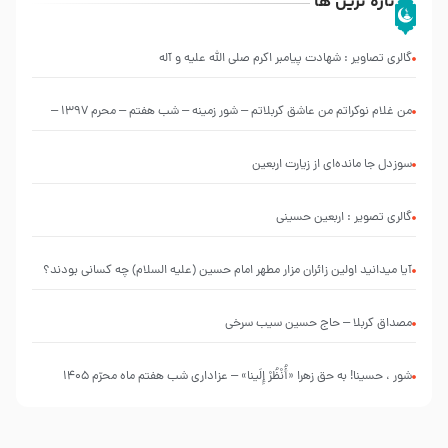
تازه ترین ها
گالری تصاویر : شهادت پیامبر اکرم صلی الله علیه و آله
من غلام نوکراتم من عاشق کربلاتم – شور زمینه – شب هفتم – محرم 1397 –
کربلایی محمدحسین پویانفر
سوزدل جا مانده‌ای از زیارت اربعین
گالری تصویر : اربعین حسینی
آیا میدانید اولین زائران مزار مطهر امام حسین (علیه السلام) چه کسانی بودند؟
مصداق کربلا – حاج حسین سیب سرخی
شور ، حسینا! به‌ حق زهرا «أُنْظُرْ إِلَینا» – عزاداری شب هفتم ماه محرّم 1405