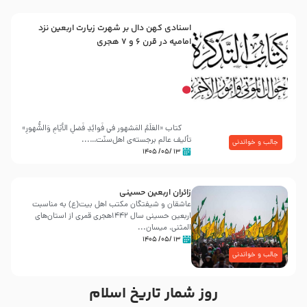
اسنادی کهن دال بر شهرت زیارت اربعین نزد
امامیه در قرن ۶ و ۷ هجری
کتاب «العَلَمُ المَشهور في فَوائِدِ فَضلِ الأيّامِ وَالشُّهورِ»
تألیف عالم برجسته‌ی اهل‌سنّت…...
جالب و خواندنی
۱۳ /۰۵/ ۱۴۰۵
زائران اربعین حسینی
عاشقان و شیفتگان مکتب اهل بیت(ع) به مناسبت
اربعین حسینی سال ۱۴۴۲هجری قمری از استان‌های
المثنی، میسان...
۱۳ /۰۵/ ۱۴۰۵
جالب و خواندنی
روز شمار تاریخ اسلام