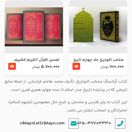
منتخب التواریخ جلد چهارم تاریخ
تفسير القرآن الكريم للشريف
امام زین العابدین و امام محمد
المرتضي قدس سرّه
5.700.000
700.000
تومان
تومان
باقر علیهما السلام
کتاب گرانسنگ منتخب التواريخ، تألیف محمد هاشم خراسانی، از جمله منابع
تاریخی که در بردارنده تاریخ صدر اسلام تا سده چهارم هجری قمری است.
این کتاب به زبان فارسی و مشتمل بر شرح حال معصومین (علیهم السلام)،
امامزادگان و اصحاب ایشان می باشد.
sibtayn[at]sibtayn.com
025-37703330