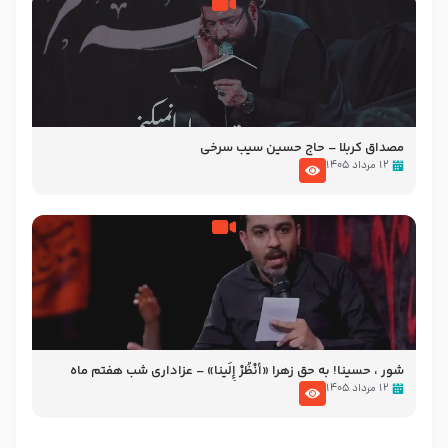
مصداق کربلا – حاج حسین سیب سرخی
۱۲ مرداد ۱۴۰۵
شور ، حسینا! به‌ حق زهرا «أُنْظُرْ إِلَینا» – عزاداری شب هفتم ماه
محرّم 1405
۱۲ مرداد ۱۴۰۵