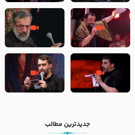
محرّم 1405
جانا جانا ابی عبدالله – کربلایی جواد
مادر منم مثل تو خمیدم – حاج
مقدم – شب هشتم محرم 1448 –
محمود کریمی – شهادت حضرت
هیئت بین الحرمین طهران
رقیه علیها السلام – تیر ۱۴۰۵
هیئت رایة العباس علیه السلام
تک ، عبّاس، صاحب دل‌هاست –
من غلام نوکراتم من عاشق کربلاتم
حاج حنیف طاهری – عزاداری شب
– شور زمینه – شب هفتم – محرم
تاسوعا 1405
1397 – کربلایی محمدحسین
پویانفر
جدیدترین مطالب