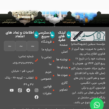
لینک
دسترسی
اطلاعات و نماد های
های
سریع
اعتماد
مفید
فروشگاه
مؤسسه سبطين (عليهماالسلام)
صفحه
با يقين به ضرورت بهره گیرى از
درباره ما
اصلی
فناورى اطلاع رسانى روز،
شماره تماس:
تماس با
وبسایت خود را در تاريخ 17
نوشته ها
37703330-025
ربيع الاول 1424 ق. همزمان با
ما
ویدئو ها
سالروز ميلاد حضرت رسول اكرم
آدرس: قم – خیابان
حریم
(صلی الله علیه و آله) افتتاح
صوت ها
انقلاب – کوچه 26 - پلاک
نمود و هم اكنون با زبان های
خصوصی
گالری
فارسی، عربى، انگلیسی،
47 و 49
قوانین
فرانسوی، آذری و ترکی
تصاویر
استانبولی فعال مى باشد. اين
مقررات
پايگاه اينترنتى مشتمل بر
قسمت هاى متنوع مى باشد.