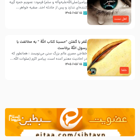
پیامبر(صلی‌الله‌علیه‌وآله و سلم) فرمود: عمویم حمزه گریه
کننده‌ای ندارد و پس از حادثه احد، صفیه خواهر...
۱۵ /۰۵/ ۱۴۰۵
اهل سنت
عُمَر با گفتن “حسبنا كتاب اللّه ” به مخالفت با
رسول اللّه برخاست
خفاجی مصری عالم بزرگ سنی می‌نویسد : همانطور که
در احادیث معتبر آمده است، پیامبر اکرم (صلوات اللّه...
۱۵ /۰۵/ ۱۴۰۵
خلفا