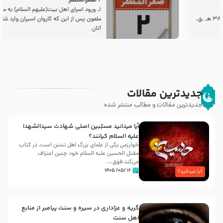
2 صفرالمظفر
1ـ ورود اسراى اهل بیت‌(علیهم السلام) به مجلس یزید
ملعون پس از این كه كاروان اسیران وارد شام شدند،
آنان
جدیدترین مقالات
جدیدترین مقالات و مطالب منتشر شده
آیا میدانید مسبّبین اصلی شهادت سیدالشهدا
علیه ‌السلام کیانند؟
خوارزمی یکی از علمای بزرگ اهل تسنن است، در کتاب
مقتل الحسین علیه ‌السلام خود چنین اعتراف
می‌کند:فوَق...
۱۶ /۰۵/ ۱۴۰۵
آیا میدانید؟
گریه و عزاداری در سیره و سنت پیامبر از منابع
اهل سنت