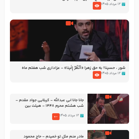
۱۲ مرداد ۱۴۰۵
شور ، حسینا! به‌ حق زهرا «أُنْظُرْ إِلَینا» – عزاداری شب هفتم ماه
محرّم 1405
۱۲ مرداد ۱۴۰۵
جانا جانا ابی عبدالله – کربلایی جواد مقدم –
شب هشتم محرم 1448 – هیئت بین
الحرمین طهران
۱۲ مرداد ۱۴۰۵
مادر منم مثل تو خمیدم – حاج محمود