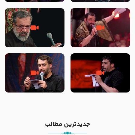
محرّم 1405
جانا جانا ابی عبدالله – کربلایی جواد
مادر منم مثل تو خمیدم – حاج
مقدم – شب هشتم محرم 1448 –
محمود کریمی – شهادت حضرت
هیئت بین الحرمین طهران
رقیه علیها السلام – تیر ۱۴۰۵
هیئت رایة العباس علیه السلام
تک ، عبّاس، صاحب دل‌هاست –
من غلام نوکراتم من عاشق کربلاتم
حاج حنیف طاهری – عزاداری شب
– شور زمینه – شب هفتم – محرم
تاسوعا 1405
1397 – کربلایی محمدحسین
پویانفر
جدیدترین مطالب