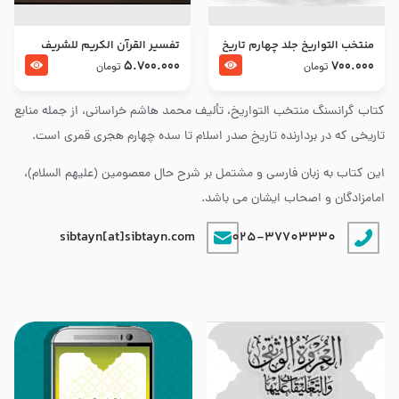
منتخب التواریخ جلد چهارم تاریخ
تفسير القرآن الكريم للشريف
امام زین العابدین و امام محمد
المرتضي قدس سرّه
5.700.000
700.000
تومان
تومان
باقر علیهما السلام
کتاب گرانسنگ منتخب التواريخ، تألیف محمد هاشم خراسانی، از جمله منابع
تاریخی که در بردارنده تاریخ صدر اسلام تا سده چهارم هجری قمری است.
این کتاب به زبان فارسی و مشتمل بر شرح حال معصومین (علیهم السلام)،
امامزادگان و اصحاب ایشان می باشد.
sibtayn[at]sibtayn.com
025-37703330