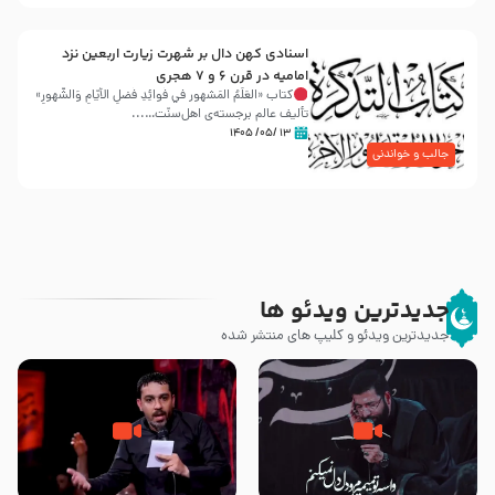
اسنادی کهن دال بر شهرت زیارت اربعین نزد
امامیه در قرن ۶ و ۷ هجری
کتاب «العَلَمُ المَشهور في فَوائِدِ فَضلِ الأيّامِ وَالشُّهورِ»
تألیف عالم برجسته‌ی اهل‌سنّت…...
۱۳ /۰۵/ ۱۴۰۵
جالب و خواندنی
جدیدترین ویدئو ها
جدیدترین ویدئو و کلیپ های منتشر شده
مصداق کربلا – حاج حسین سیب
شور ، حسینا! به‌ حق زهرا «أُنْظُرْ
سرخی
إِلَینا» – عزاداری شب هفتم ماه