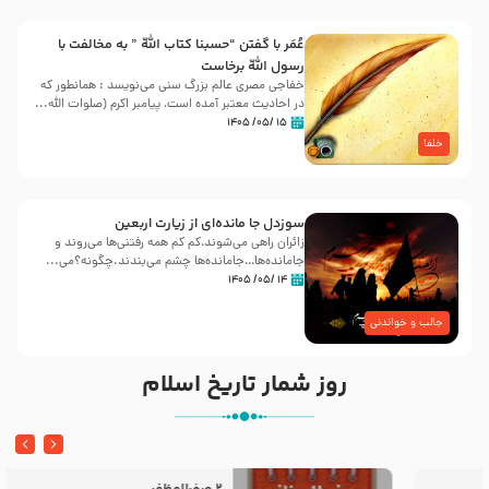
عُمَر با گفتن “حسبنا كتاب اللّه ” به مخالفت با
رسول اللّه برخاست
خفاجی مصری عالم بزرگ سنی می‌نویسد : همانطور که
در احادیث معتبر آمده است، پیامبر اکرم (صلوات اللّه...
۱۵ /۰۵/ ۱۴۰۵
خلفا
سوزدل جا مانده‌ای از زیارت اربعین
زائران راهی می‌شوند،کم‌ کم همه رفتنی‌ها می‌روند و
جامانده‌ها…جامانده‌ها چشم می‌بندند.چگونه؟می‌...
۱۴ /۰۵/ ۱۴۰۵
جالب و خواندنی
روز شمار تاریخ اسلام