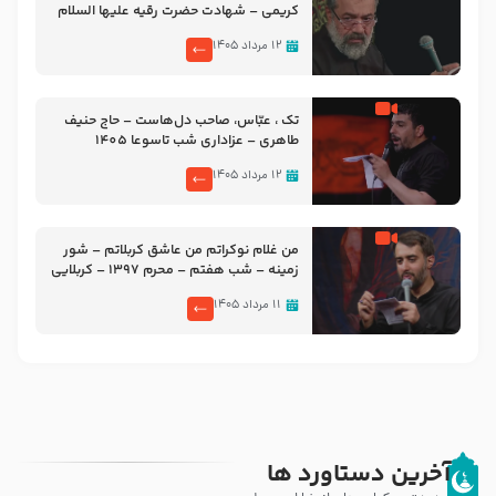
کریمی – شهادت حضرت رقیه علیها السلام
– تیر ۱۴۰۵ هیئت رایة العباس علیه السلام
۱۲ مرداد ۱۴۰۵
تک ، عبّاس، صاحب دل‌هاست – حاج حنیف
طاهری – عزاداری شب تاسوعا 1405
۱۲ مرداد ۱۴۰۵
من غلام نوکراتم من عاشق کربلاتم – شور
زمینه – شب هفتم – محرم 1397 – کربلایی
محمدحسین پویانفر
۱۱ مرداد ۱۴۰۵
آخرین دستاورد ها