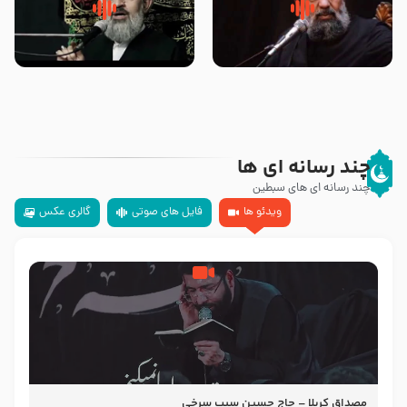
سلام جوانی که امام حسین علیه
زیارتی که اسباب رزق زیاد و عمر
السلام خودش جوابش را دادند
طولانی است حجت السلام حسین
-حجت الاسلام بندانی
یوسفی
چند رسانه ای ها
چند رسانه ای های سبطین
ویدئو ها
فایل های صوتی
گالری عکس
مصداق کربلا – حاج حسین سیب سرخی