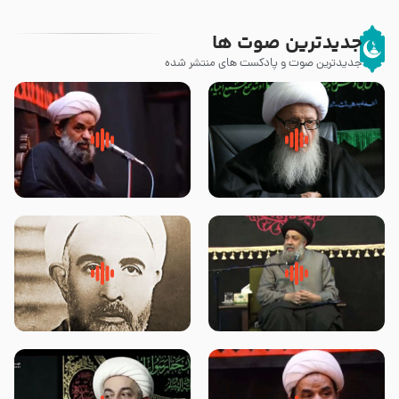
جدیدترین صوت ها
جدیدترین صوت و پادکست های منتشر شده
زوّار اربعین امام حسین (علیه
روضه جانسوز پاره های جگر امام
السلام) با این اشتیاق به زیارت
حسن مجتبی علیه السلام-حجت
بروند – آیت الله وحید خراسانی
الاسلام بندانی
لقب حضرت رقیه سلام الله علیها به
روضه‌ی مجلس یزید ملعون و
چه معناست – حجت الاسلام علوی
اسارت اهل‌بیت علیهم‌السلام –
تهرانی
مرحوم حجت‌الاسلام شیخ علی
محدث زاده