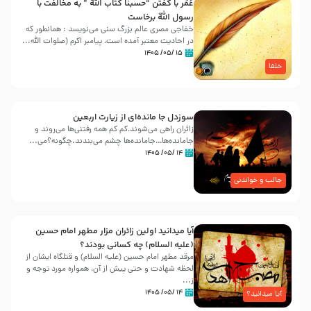
عُمَر با گفتن “حسبنا كتاب اللّه ” به مخالفت با
رسول اللّه برخاست
خفاجی مصری عالم بزرگ سنی می‌نویسد : همانطور که
در احادیث معتبر آمده است، پیامبر اکرم (صلوات اللّه...
۱۵ /۰۵/ ۱۴۰۵
خلفا
سوزدل جا مانده‌ای از زیارت اربعین
زائران راهی می‌شوند،کم‌ کم همه رفتنی‌ها می‌روند و
جامانده‌ها…جامانده‌ها چشم می‌بندند.چگونه؟می‌...
۱۴ /۰۵/ ۱۴۰۵
جالب و خواندنی
آیا میدانید اولین زائران مزار مطهر امام حسین
(علیه السلام) چه کسانی بودند؟
مرقد مطهر امام حسین (علیه السلام) و قتلگاه ایشان از
لحظه شهادت و حتی پیش از آن، همواره مورد توجه و
ز...
۱۴ /۰۵/ ۱۴۰۵
آیا میدانید؟