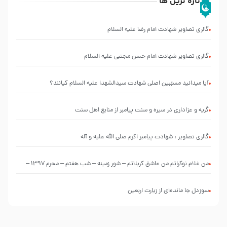
تازه ترین ها
گالری تصاویر شهادت امام رضا علیه السلام
گالری تصاویر شهادت امام حسن مجتبی علیه السلام
آیا میدانید مسبّبین اصلی شهادت سیدالشهدا علیه ‌السلام کیانند؟
گریه و عزاداری در سیره و سنت پیامبر از منابع اهل سنت
گالری تصاویر : شهادت پیامبر اکرم صلی الله علیه و آله
من غلام نوکراتم من عاشق کربلاتم – شور زمینه – شب هفتم – محرم 1397 –
کربلایی محمدحسین پویانفر
سوزدل جا مانده‌ای از زیارت اربعین