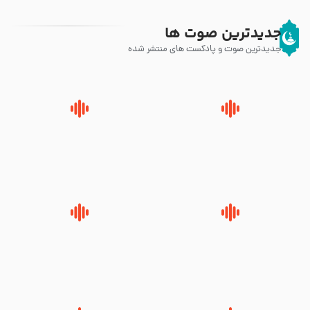
جدیدترین صوت ها
جدیدترین صوت و پادکست های منتشر شده
پیامبر صلی الله علیه وآله و سلم
زوّار اربعین امام حسین (علیه
فرمودند وای بر بچه های آخر
السلام) با این اشتیاق به زیارت
الزمان- دکتر هزار
بروند – آیت الله وحید خراسانی
روضه جانسوز پاره های جگر امام
لقب حضرت رقیه سلام الله علیها به
حسن مجتبی علیه السلام-حجت
چه معناست – حجت الاسلام علوی
الاسلام بندانی
تهرانی