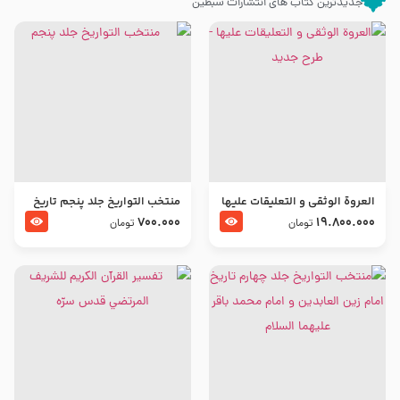
جدیدترین کتاب های انتشارات سبطین
العروة الوثقى و التعليقات عليها
منتخب التواریخ جلد پنجم تاریخ
– طرح جدید
امام جعفر صادق و امام موسی
700.000
19.800.000
تومان
تومان
بن جعفر علیهما السلام