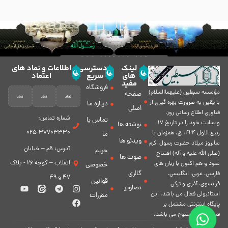
لینک
دسترسی
اطلاعات و نماد های
های
سریع
اعتماد
مفید
فروشگاه
مؤسسه سبطين (عليهماالسلام)
صفحه
با يقين به ضرورت بهره گیرى از
درباره ما
اصلی
فناورى اطلاع رسانى روز،
شماره تماس:
تماس با
وبسایت خود را در تاريخ 17
نوشته ها
37703330-025
ربيع الاول 1424 ق. همزمان با
ما
ویدئو ها
سالروز ميلاد حضرت رسول اكرم
آدرس: قم – خیابان
حریم
(صلی الله علیه و آله) افتتاح
صوت ها
انقلاب – کوچه 26 - پلاک
نمود و هم اكنون با زبان های
خصوصی
گالری
فارسی، عربى، انگلیسی،
47 و 49
قوانین
فرانسوی، آذری و ترکی
تصاویر
استانبولی فعال مى باشد. اين
مقررات
پايگاه اينترنتى مشتمل بر
قسمت هاى متنوع مى باشد.