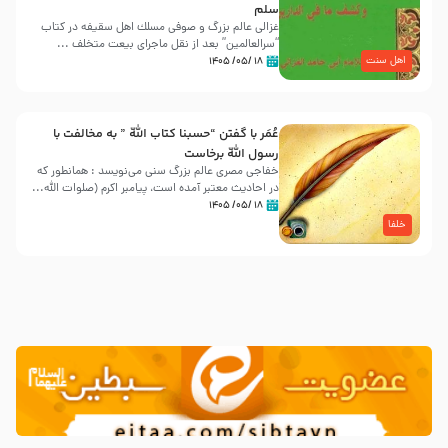
سلم
غزالی عالم بزرگ و صوفی مسلك اهل سقيفه در کتاب
“سرالعالمین” بعد از نقل ماجرای بیعت متخلف ...
اهل سنت
۱۸ /۰۵/ ۱۴۰۵
عُمَر با گفتن “حسبنا كتاب اللّه ” به مخالفت با
رسول اللّه برخاست
خفاجی مصری عالم بزرگ سنی می‌نویسد : همانطور که
در احادیث معتبر آمده است، پیامبر اکرم (صلوات اللّه...
۱۸ /۰۵/ ۱۴۰۵
خلفا