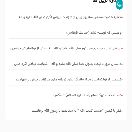
تازه ترین ها
خطبه حضرت سلمان سه روز پس از شهادت پیامبر اکرم صلی الله علیه و آله
وصیتی که نوشته نشد (حدیث قرطاس)
روزهای آخر حیات پیامبر اکرم صلی الله علیه و آله – قسمتی از نوانمایش حرامیان
در احرام – 1389
‌‌‌‌‌‌‌داستان ترور نافرجام رسول خدا صلی الله علیه و آله – شهادت پیامبر اکرم صلی
الله علیه و آله
قسمتی از نوا نمایش بیرق ماندگار بیان توطئه های منافقین پیش از شهادت
پیامبر اکرم صلی الله علیه و آله
دست خط متبرک امام رضا (علیه السلام) + عکس
عُمَر با گفتن “حسبنا كتاب اللّه ” به مخالفت با رسول اللّه برخاست