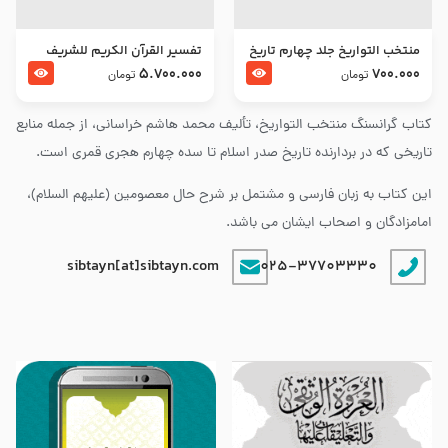
منتخب التواریخ جلد چهارم تاریخ
تفسير القرآن الكريم للشريف
امام زین العابدین و امام محمد
المرتضي قدس سرّه
5.700.000
700.000
تومان
تومان
باقر علیهما السلام
کتاب گرانسنگ منتخب التواريخ، تألیف محمد هاشم خراسانی، از جمله منابع
تاریخی که در بردارنده تاریخ صدر اسلام تا سده چهارم هجری قمری است.
این کتاب به زبان فارسی و مشتمل بر شرح حال معصومین (علیهم السلام)،
امامزادگان و اصحاب ایشان می باشد.
sibtayn[at]sibtayn.com
025-37703330