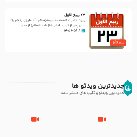
23 ربيع الاول
ورود حضرت فاطمه معصومه(سلام الله علیها) به قم یك
سال پس از تبعید امام رضا(علیه السلام) از مدینـه ...
۱۸ /۰۵/ ۱۴۰۵
ربیع الأول
جدیدترین ویدئو ها
جدیدترین ویدئو و کلیپ های منتشر شده
روزهای آخر حیات پیامبر اکرم صلی
وصیتی که نوشته نشد (حدیث
الله علیه و آله – قسمتی از
قرطاس)