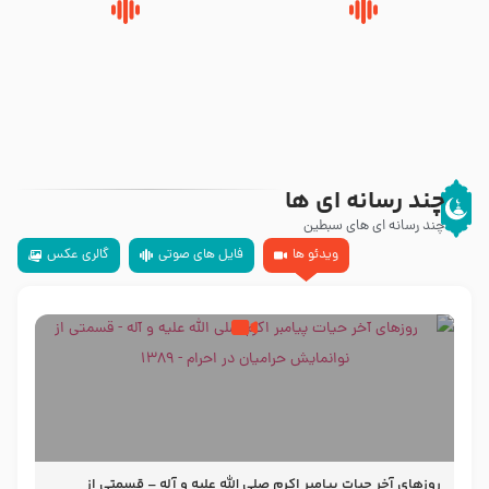
روضه‌ی مجلس یزید ملعون و
سلام جوانی که امام حسین علیه
اسارت اهل‌بیت علیهم‌السلام –
السلام خودش جوابش را دادند
مرحوم حجت‌الاسلام شیخ علی
-حجت الاسلام بندانی
محدث زاده
چند رسانه ای ها
چند رسانه ای های سبطین
ویدئو ها
فایل های صوتی
گالری عکس
روزهای آخر حیات پیامبر اکرم صلی الله علیه و آله – قسمتی از