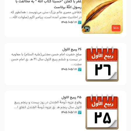
عُمَر با گفتن “حسبنا كتاب اللّه ” به مخالفت با
رسول اللّه برخاست
خفاجی مصری عالم بزرگ سنی می‌نویسد : همانطور که
در احادیث معتبر آمده است، پیامبر اکرم (صلوات اللّه...
۱۸ /۰۵/ ۱۴۰۵
خلفا
26 ربيع الاول
صلح حضرت امام حسن مجتبی(علیه السلام) با معاویه
در بیست و ششم ربیع الاول سال 41 هـ .ق امام حسن
مجت...
۱۸ /۰۵/ ۱۴۰۵
25 ربيع الاول
وقوع غزوه دُومةُ الجَندل در روز بیست و پنجم ربیع
الاول سال پنجم هـ .ق غزوه دُومةُ الجَندل اتفاق ا...
۱۸ /۰۵/ ۱۴۰۵