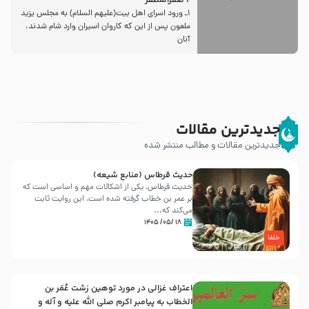
2 صفرالمظفر
1ـ ورود اسراى اهل بیت‌(علیهم السلام) به مجلس یزید
ملعون پس از این كه كاروان اسیران وارد شام شدند،
آنان
جدیدترین مقالات
جدیدترین مقالات و مطالب منتشر شده
حدیث قرطاس (منابع شیعه)
حدیث قرطاس، یکی از اشکالات مهم و اساسی است که
بر عمر بن خطاب گرفته شده است، این روایت ثابت
می‌کند که...
۱۸ /۰۵/ ۱۴۰۵
خلفا
اعتراف غزالی در مورد توهین زشت عُمَر بن
الخطاب به پیامبر اکرم صلی الله علیه و آله و