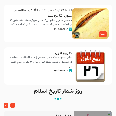
عُمَر با گفتن “حسبنا كتاب اللّه ” به مخالفت با
رسول اللّه برخاست
خفاجی مصری عالم بزرگ سنی می‌نویسد : همانطور که
در احادیث معتبر آمده است، پیامبر اکرم (صلوات اللّه...
۱۸ /۰۵/ ۱۴۰۵
خلفا
26 ربيع الاول
صلح حضرت امام حسن مجتبی(علیه السلام) با معاویه
در بیست و ششم ربیع الاول سال 41 هـ .ق امام حسن
مجت...
۱۸ /۰۵/ ۱۴۰۵
روز شمار تاریخ اسلام