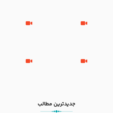
نوانمایش حرامیان در احرام – 1389
‌‌‌‌‌‌‌داستان ترور نافرجام رسول خدا
قسمتی از نوا نمایش بیرق ماندگار
صلی الله علیه و آله – شهادت
بیان توطئه های منافقین پیش از
پیامبر اکرم صلی الله علیه و آله
شهادت پیامبر اکرم صلی الله علیه
و آله
خطبه حضرت سلمان سه روز پس از
شهادت پیامبر اکرم صلی الله علیه
مادر داعش – حجت الاسلام جباری
و آله
جدیدترین مطالب