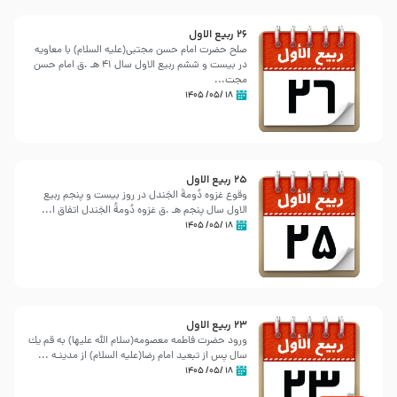
26 ربيع الاول
صلح حضرت امام حسن مجتبی(علیه السلام) با معاویه
در بیست و ششم ربیع الاول سال 41 هـ .ق امام حسن
مجت...
۱۸ /۰۵/ ۱۴۰۵
25 ربيع الاول
وقوع غزوه دُومةُ الجَندل در روز بیست و پنجم ربیع
الاول سال پنجم هـ .ق غزوه دُومةُ الجَندل اتفاق ا...
۱۸ /۰۵/ ۱۴۰۵
23 ربيع الاول
ورود حضرت فاطمه معصومه(سلام الله علیها) به قم یك
سال پس از تبعید امام رضا(علیه السلام) از مدینـه ...
۱۸ /۰۵/ ۱۴۰۵