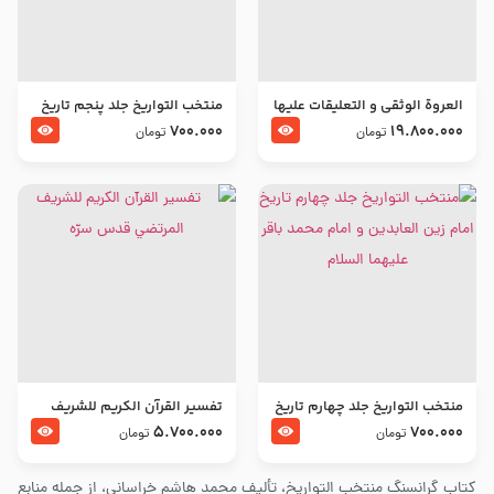
العروة الوثقى و التعليقات عليها
منتخب التواریخ جلد پنجم تاریخ
– طرح جدید
امام جعفر صادق و امام موسی
700.000
19.800.000
تومان
تومان
بن جعفر علیهما السلام
منتخب التواریخ جلد چهارم تاریخ
تفسير القرآن الكريم للشريف
امام زین العابدین و امام محمد
المرتضي قدس سرّه
5.700.000
700.000
تومان
تومان
باقر علیهما السلام
کتاب گرانسنگ منتخب التواريخ، تألیف محمد هاشم خراسانی، از جمله منابع