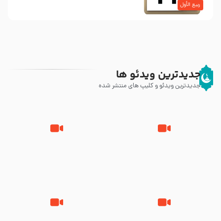
ربیع الأول
جدیدترین ویدئو ها
جدیدترین ویدئو و کلیپ های منتشر شده
روزهای آخر حیات پیامبر اکرم صلی
وصیتی که نوشته نشد (حدیث
الله علیه و آله – قسمتی از
قرطاس)
نوانمایش حرامیان در احرام – 1389
‌‌‌‌‌‌‌داستان ترور نافرجام رسول خدا
قسمتی از نوا نمایش بیرق ماندگار