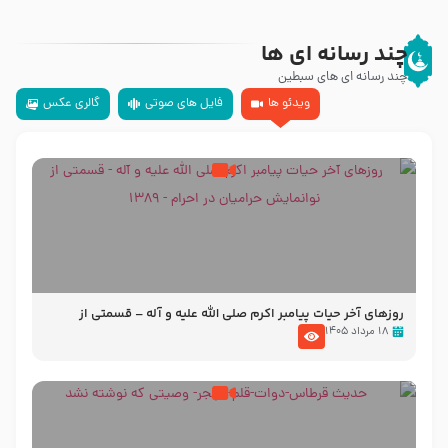
چند رسانه ای ها
چند رسانه ای های سبطین
ویدئو ها
فایل های صوتی
گالری عکس
روزهای آخر حیات پیامبر اکرم صلی الله علیه و آله – قسمتی از
نوانمایش حرامیان در احرام – 1389
۱۸ مرداد ۱۴۰۵