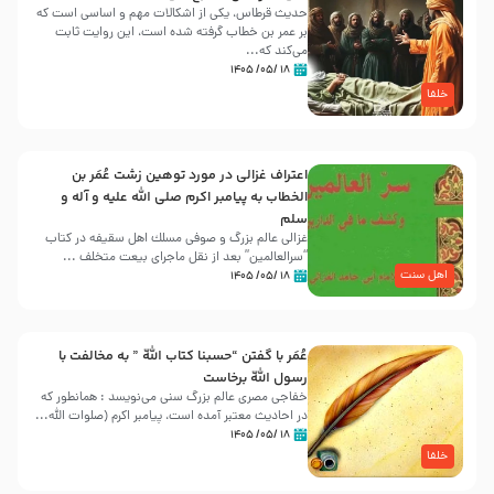
حدیث قرطاس، یکی از اشکالات مهم و اساسی است که
بر عمر بن خطاب گرفته شده است، این روایت ثابت
می‌کند که...
۱۸ /۰۵/ ۱۴۰۵
خلفا
اعتراف غزالی در مورد توهین زشت عُمَر بن
الخطاب به پیامبر اکرم صلی الله علیه و آله و
سلم
غزالی عالم بزرگ و صوفی مسلك اهل سقيفه در کتاب
“سرالعالمین” بعد از نقل ماجرای بیعت متخلف ...
اهل سنت
۱۸ /۰۵/ ۱۴۰۵
عُمَر با گفتن “حسبنا كتاب اللّه ” به مخالفت با
رسول اللّه برخاست
خفاجی مصری عالم بزرگ سنی می‌نویسد : همانطور که
در احادیث معتبر آمده است، پیامبر اکرم (صلوات اللّه...
۱۸ /۰۵/ ۱۴۰۵
خلفا