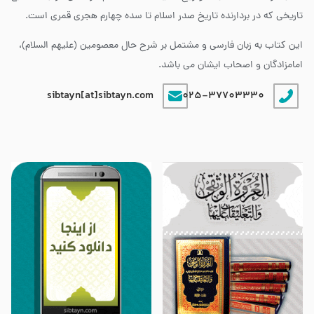
تاریخی که در بردارنده تاریخ صدر اسلام تا سده چهارم هجری قمری است.
این کتاب به زبان فارسی و مشتمل بر شرح حال معصومین (علیهم السلام)،
امامزادگان و اصحاب ایشان می باشد.
sibtayn[at]sibtayn.com
025-37703330