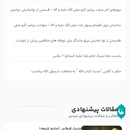
التعليقات
عليها”
روزهای آخر حیات پیامبر اکرم صلی الله علیه و آله – قسمتی از نوانمایش حرامیان
با
طرحی
در احرام – 1389
بسیار
‌‌‌‌‌‌‌داستان ترور نافرجام رسول خدا صلی الله علیه و آله – شهادت پیامبر اکرم صلی
زیبا و
شکیل
الله علیه و آله
قسمتی از نوا نمایش بیرق ماندگار بیان توطئه های منافقین پیش از شهادت
پیامبر اکرم صلی الله علیه و آله
دست خط متبرک امام رضا (علیه السلام) + عکس
عُمَر با گفتن “حسبنا كتاب اللّه ” به مخالفت با رسول اللّه برخاست
مقالات پیشنهادی
مطالب و مقالات پیشنهادی سردبیر
حدیث قرطاس (منابع شیعه)