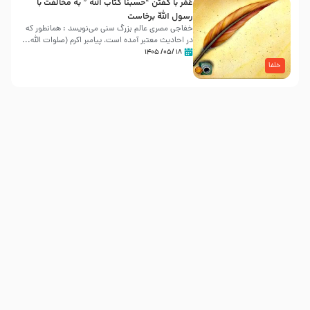
عُمَر با گفتن “حسبنا كتاب اللّه ” به مخالفت با
رسول اللّه برخاست
خفاجی مصری عالم بزرگ سنی می‌نویسد : همانطور که
در احادیث معتبر آمده است، پیامبر اکرم (صلوات اللّه...
۱۸ /۰۵/ ۱۴۰۵
خلفا