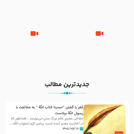
صلی الله علیه و آله – شهادت
بیان توطئه های منافقین پیش از
پیامبر اکرم صلی الله علیه و آله
شهادت پیامبر اکرم صلی الله علیه
و آله
خطبه حضرت سلمان سه روز پس از
شهادت پیامبر اکرم صلی الله علیه
مادر داعش – حجت الاسلام جباری
و آله
جدیدترین مطالب
عُمَر با گفتن “حسبنا كتاب اللّه ” به مخالفت با
رسول اللّه برخاست
خفاجی مصری عالم بزرگ سنی می‌نویسد : همانطور که
در احادیث معتبر آمده است، پیامبر اکرم (صلوات اللّه...
۱۸ /۰۵/ ۱۴۰۵