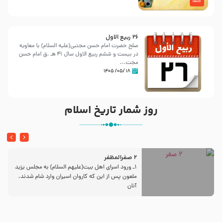
خلفا
26 ربيع الاول
صلح حضرت امام حسن مجتبی(علیه السلام) با معاویه
در بیست و ششم ربیع الاول سال 41 هـ .ق امام حسن
مجت...
۱۸ /۰۵/ ۱۴۰۵
روز شمار تاریخ اسلام
2 صفرالمظفر
1ـ ورود اسراى اهل بیت‌(علیهم السلام) به مجلس یزید
ملعون پس از این كه كاروان اسیران وارد شام شدند،
آنان