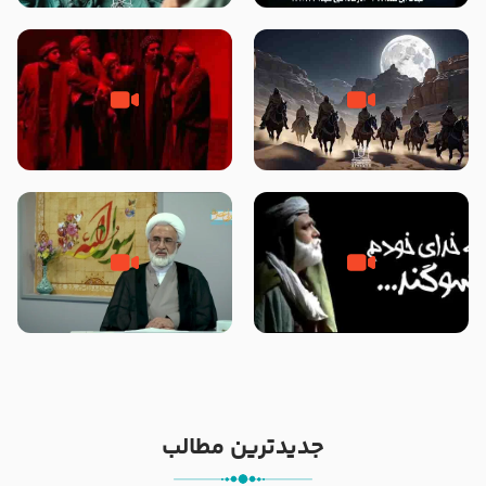
نوانمایش حرامیان در احرام – 1389
‌‌‌‌‌‌‌داستان ترور نافرجام رسول خدا
قسمتی از نوا نمایش بیرق ماندگار
صلی الله علیه و آله – شهادت
بیان توطئه های منافقین پیش از
پیامبر اکرم صلی الله علیه و آله
شهادت پیامبر اکرم صلی الله علیه
و آله
خطبه حضرت سلمان سه روز پس از
شهادت پیامبر اکرم صلی الله علیه
مادر داعش – حجت الاسلام جباری
و آله
جدیدترین مطالب