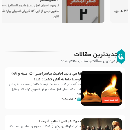
2 صفرالمظفر
1ـ ورود اسراى اهل بیت‌(علیهم السلام) به مجلس یزید
ملعون پس از این كه كاروان اسیران وارد شام شدند،
آنان
جدیدترین مقالات
جدیدترین مقالات و مطالب منتشر شده
آیا می دانید احادیث پیامبر(صلی الله علیه و آله)
توسط خلفا به آتش کشیده شد؟
مسأله منع کتابت حدیث توسط خلفا از مسلمات تاریخی
است که علمای اهل سنت بر آن تصریح کرده اند و قابل
انک...
۱۸ /۰۵/ ۱۴۰۵
آیا میدانید؟
حدیث قرطاس (منابع شیعه)
حدیث قرطاس، یکی از اشکالات مهم و اساسی است که