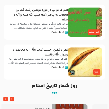
اعتراف غزالی در مورد توهین زشت عُمَر بن
الخطاب به پیامبر اکرم صلی الله علیه و آله و
سلم
غزالی عالم بزرگ و صوفی مسلك اهل سقيفه در کتاب
“سرالعالمین” بعد از نقل ماجرای بیعت متخلف ...
اهل سنت
۱۸ /۰۵/ ۱۴۰۵
عُمَر با گفتن “حسبنا كتاب اللّه ” به مخالفت با
رسول اللّه برخاست
خفاجی مصری عالم بزرگ سنی می‌نویسد : همانطور که
در احادیث معتبر آمده است، پیامبر اکرم (صلوات اللّه...
۱۸ /۰۵/ ۱۴۰۵
خلفا
روز شمار تاریخ اسلام