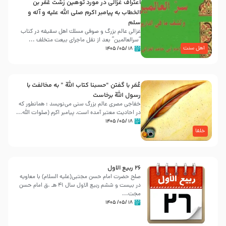
اعتراف غزالی در مورد توهین زشت عُمَر بن
الخطاب به پیامبر اکرم صلی الله علیه و آله و
سلم
غزالی عالم بزرگ و صوفی مسلك اهل سقيفه در کتاب
“سرالعالمین” بعد از نقل ماجرای بیعت متخلف ...
اهل سنت
۱۸ /۰۵/ ۱۴۰۵
عُمَر با گفتن “حسبنا كتاب اللّه ” به مخالفت با
رسول اللّه برخاست
خفاجی مصری عالم بزرگ سنی می‌نویسد : همانطور که
در احادیث معتبر آمده است، پیامبر اکرم (صلوات اللّه...
۱۸ /۰۵/ ۱۴۰۵
خلفا
26 ربيع الاول
صلح حضرت امام حسن مجتبی(علیه السلام) با معاویه
در بیست و ششم ربیع الاول سال 41 هـ .ق امام حسن
مجت...
۱۸ /۰۵/ ۱۴۰۵