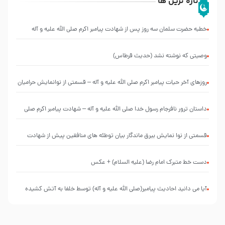
تازه ترین ها
خطبه حضرت سلمان سه روز پس از شهادت پیامبر اکرم صلی الله علیه و آله
وصیتی که نوشته نشد (حدیث قرطاس)
روزهای آخر حیات پیامبر اکرم صلی الله علیه و آله – قسمتی از نوانمایش حرامیان
در احرام – 1389
‌‌‌‌‌‌‌داستان ترور نافرجام رسول خدا صلی الله علیه و آله – شهادت پیامبر اکرم صلی
الله علیه و آله
قسمتی از نوا نمایش بیرق ماندگار بیان توطئه های منافقین پیش از شهادت
پیامبر اکرم صلی الله علیه و آله
دست خط متبرک امام رضا (علیه السلام) + عکس
آیا می دانید احادیث پیامبر(صلی الله علیه و آله) توسط خلفا به آتش کشیده
شد؟