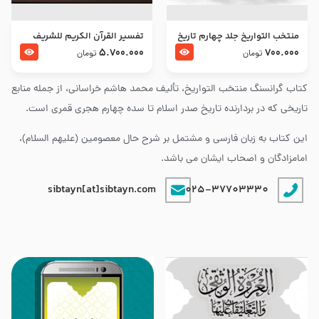
منتخب التواریخ جلد چهارم تاریخ
تفسير القرآن الكريم للشريف
امام زین العابدین و امام محمد
المرتضي قدس سرّه
5.700.000
700.000
تومان
تومان
باقر علیهما السلام
کتاب گرانسنگ منتخب التواريخ، تألیف محمد هاشم خراسانی، از جمله منابع
تاریخی که در بردارنده تاریخ صدر اسلام تا سده چهارم هجری قمری است.
این کتاب به زبان فارسی و مشتمل بر شرح حال معصومین (علیهم السلام)،
امامزادگان و اصحاب ایشان می باشد.
sibtayn[at]sibtayn.com
025-37703330