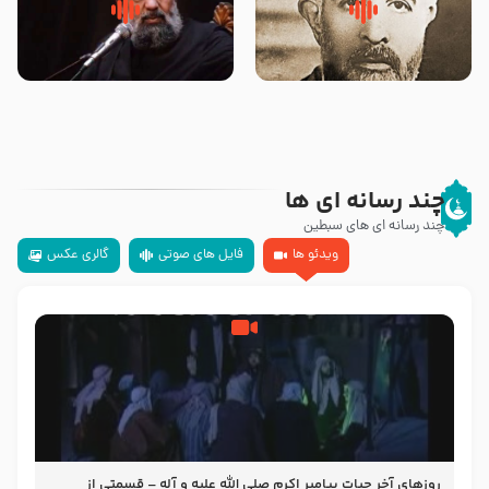
روضه‌ی مجلس یزید ملعون و
سلام جوانی که امام حسین علیه
اسارت اهل‌بیت علیهم‌السلام –
السلام خودش جوابش را دادند
مرحوم حجت‌الاسلام شیخ علی
-حجت الاسلام بندانی
محدث زاده
چند رسانه ای ها
چند رسانه ای های سبطین
ویدئو ها
فایل های صوتی
گالری عکس
روزهای آخر حیات پیامبر اکرم صلی الله علیه و آله – قسمتی از