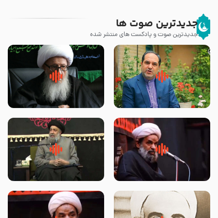
جدیدترین صوت ها
جدیدترین صوت و پادکست های منتشر شده
پیامبر صلی الله علیه وآله و سلم
زوّار اربعین امام حسین (علیه
فرمودند وای بر بچه های آخر
السلام) با این اشتیاق به زیارت
الزمان- دکتر هزار
بروند – آیت الله وحید خراسانی
روضه جانسوز پاره های جگر امام
لقب حضرت رقیه سلام الله علیها به
حسن مجتبی علیه السلام-حجت
چه معناست – حجت الاسلام علوی
الاسلام بندانی
تهرانی