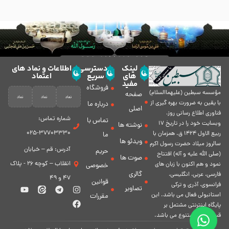
لینک
دسترسی
اطلاعات و نماد های
های
سریع
اعتماد
مفید
فروشگاه
مؤسسه سبطين (عليهماالسلام)
صفحه
با يقين به ضرورت بهره گیرى از
درباره ما
اصلی
فناورى اطلاع رسانى روز،
شماره تماس:
تماس با
وبسایت خود را در تاريخ 17
نوشته ها
37703330-025
ربيع الاول 1424 ق. همزمان با
ما
ویدئو ها
سالروز ميلاد حضرت رسول اكرم
آدرس: قم – خیابان
حریم
(صلی الله علیه و آله) افتتاح
صوت ها
انقلاب – کوچه 26 - پلاک
نمود و هم اكنون با زبان های
خصوصی
گالری
فارسی، عربى، انگلیسی،
47 و 49
قوانین
فرانسوی، آذری و ترکی
تصاویر
استانبولی فعال مى باشد. اين
مقررات
پايگاه اينترنتى مشتمل بر
قسمت هاى متنوع مى باشد.