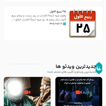
25 ربيع الاول
وقوع غزوه دُومةُ الجَندل در روز بیست و پنجم ربیع
الاول سال پنجم هـ .ق غزوه دُومةُ الجَندل اتفاق ا...
۱۸ /۰۵/ ۱۴۰۵
جدیدترین ویدئو ها
جدیدترین ویدئو و کلیپ های منتشر شده
روزهای آخر حیات پیامبر اکرم صلی
وصیتی که نوشته نشد (حدیث
الله علیه و آله – قسمتی از
قرطاس)