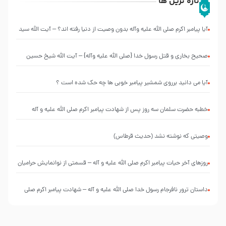
تازه ترین ها
آیا پیامبر اکرم صلی الله علیه وآله بدون وصیت از دنیا رفته ‌اند؟ – آیت الله سید
علی میلانی
صحیح بخاری و قتل رسول‌ خدا {صلی ‌الله علیه‌ وآله} – آیت الله شیخ حسین
غیب غلامی
آیا می دانید برروی شمشیر پیامبر خوبی ها چه حک شده است ؟
خطبه حضرت سلمان سه روز پس از شهادت پیامبر اکرم صلی الله علیه و آله
وصیتی که نوشته نشد (حدیث قرطاس)
روزهای آخر حیات پیامبر اکرم صلی الله علیه و آله – قسمتی از نوانمایش حرامیان
در احرام – 1389
‌‌‌‌‌‌‌داستان ترور نافرجام رسول خدا صلی الله علیه و آله – شهادت پیامبر اکرم صلی
الله علیه و آله