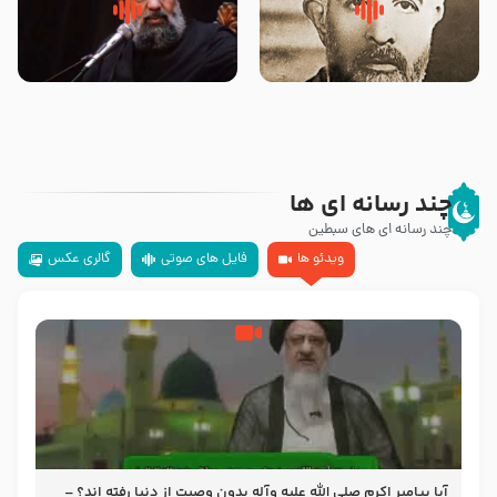
روضه‌ی مجلس یزید ملعون و
سلام جوانی که امام حسین علیه
اسارت اهل‌بیت علیهم‌السلام –
السلام خودش جوابش را دادند
مرحوم حجت‌الاسلام شیخ علی
-حجت الاسلام بندانی
محدث زاده
چند رسانه ای ها
چند رسانه ای های سبطین
ویدئو ها
فایل های صوتی
گالری عکس
آیا پیامبر اکرم صلی الله علیه وآله بدون وصیت از دنیا رفته ‌اند؟ –