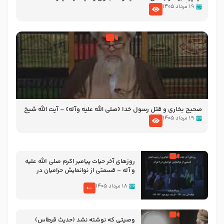
آیت الله سید علی میلانی
۱۹ مرداد ۱۴۰۵
صحیح بخاری و قتل رسول‌ خدا {صلی ‌الله علیه‌ وآله} – آیت الله شیخ
حسین غیب غلامی
۱۹ مرداد ۱۴۰۵
روزهای آخر حیات پیامبر اکرم صلی الله علیه
و آله – قسمتی از نوانمایش حرامیان در
احرام – 1389
۱۸ مرداد ۱۴۰۵
وصیتی که نوشته نشد (حدیث قرطاس)