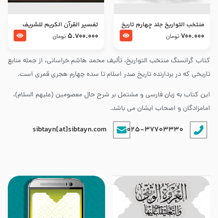
منتخب التواریخ جلد چهارم تاریخ
تفسير القرآن الكريم للشريف
امام زین العابدین و امام محمد
المرتضي قدس سرّه
5.700.000
700.000
تومان
تومان
باقر علیهما السلام
کتاب گرانسنگ منتخب التواريخ، تألیف محمد هاشم خراسانی، از جمله منابع
تاریخی که در بردارنده تاریخ صدر اسلام تا سده چهارم هجری قمری است.
این کتاب به زبان فارسی و مشتمل بر شرح حال معصومین (علیهم السلام)،
امامزادگان و اصحاب ایشان می باشد.
sibtayn[at]sibtayn.com
025-37703330