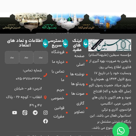
لینک
دسترسی
اطلاعات و نماد های
های
سریع
اعتماد
مفید
فروشگاه
مؤسسه سبطين (عليهماالسلام)
صفحه
با يقين به ضرورت بهره گیرى از
درباره ما
اصلی
فناورى اطلاع رسانى روز،
شماره تماس:
تماس با
وبسایت خود را در تاريخ 17
نوشته ها
37703330-025
ربيع الاول 1424 ق. همزمان با
ما
ویدئو ها
سالروز ميلاد حضرت رسول اكرم
آدرس: قم – خیابان
حریم
(صلی الله علیه و آله) افتتاح
صوت ها
انقلاب – کوچه 26 - پلاک
نمود و هم اكنون با زبان های
خصوصی
گالری
فارسی، عربى، انگلیسی،
47 و 49
قوانین
فرانسوی، آذری و ترکی
تصاویر
استانبولی فعال مى باشد. اين
مقررات
پايگاه اينترنتى مشتمل بر
قسمت هاى متنوع مى باشد.