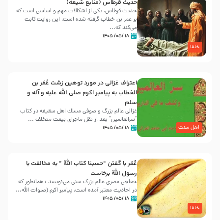
حدیث قرطاس (منابع شیعه)
حدیث قرطاس، یکی از اشکالات مهم و اساسی است که
بر عمر بن خطاب گرفته شده است، این روایت ثابت
می‌کند که...
۱۸ /۰۵/ ۱۴۰۵
خلفا
اعتراف غزالی در مورد توهین زشت عُمَر بن
الخطاب به پیامبر اکرم صلی الله علیه و آله و
سلم
غزالی عالم بزرگ و صوفی مسلك اهل سقيفه در کتاب
“سرالعالمین” بعد از نقل ماجرای بیعت متخلف ...
اهل سنت
۱۸ /۰۵/ ۱۴۰۵
عُمَر با گفتن “حسبنا كتاب اللّه ” به مخالفت با
رسول اللّه برخاست
خفاجی مصری عالم بزرگ سنی می‌نویسد : همانطور که
در احادیث معتبر آمده است، پیامبر اکرم (صلوات اللّه...
۱۸ /۰۵/ ۱۴۰۵
خلفا