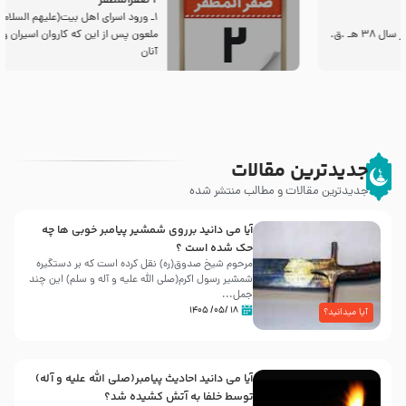
2 صفرالمظفر
1ـ ورود اسراى اهل بیت‌(علیهم السلام) به مجلس یزید
ملعون پس از این كه كاروان اسیران وارد شام شدند،
آنان
جدیدترین مقالات
جدیدترین مقالات و مطالب منتشر شده
آیا می دانید برروی شمشیر پیامبر خوبی ها چه
حک شده است ؟
مرحوم شیخ صدوق(ره) نقل کرده است که بر دستگیره
شمشیر رسول اکرم(صلی الله علیه و آله و سلم) این چند
جمل...
۱۸ /۰۵/ ۱۴۰۵
آیا میدانید؟
آیا می دانید احادیث پیامبر(صلی الله علیه و آله)
توسط خلفا به آتش کشیده شد؟