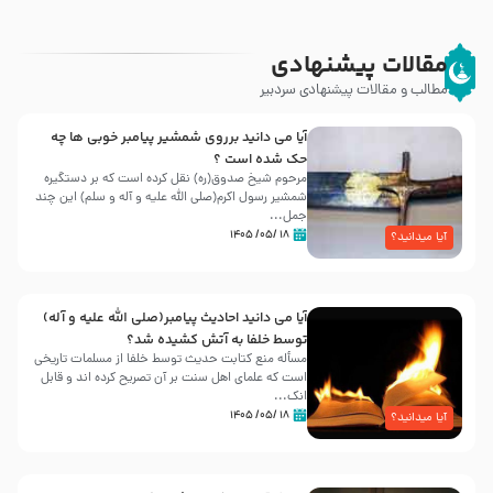
مقالات پیشنهادی
مطالب و مقالات پیشنهادی سردبیر
آیا می دانید برروی شمشیر پیامبر خوبی ها چه
حک شده است ؟
مرحوم شیخ صدوق(ره) نقل کرده است که بر دستگیره
شمشیر رسول اکرم(صلی الله علیه و آله و سلم) این چند
جمل...
۱۸ /۰۵/ ۱۴۰۵
آیا میدانید؟
آیا می دانید احادیث پیامبر(صلی الله علیه و آله)
توسط خلفا به آتش کشیده شد؟
مسأله منع کتابت حدیث توسط خلفا از مسلمات تاریخی
است که علمای اهل سنت بر آن تصریح کرده اند و قابل
انک...
۱۸ /۰۵/ ۱۴۰۵
آیا میدانید؟