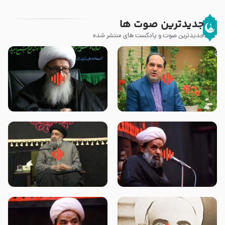
جدیدترین صوت ها
جدیدترین صوت و پادکست های منتشر شده
پیامبر صلی الله علیه وآله و سلم
زوّار اربعین امام حسین (علیه
فرمودند وای بر بچه های آخر
السلام) با این اشتیاق به زیارت
الزمان- دکتر هزار
بروند – آیت الله وحید خراسانی
روضه جانسوز پاره های جگر امام
لقب حضرت رقیه سلام الله علیها به
حسن مجتبی علیه السلام-حجت
چه معناست – حجت الاسلام علوی
الاسلام بندانی
تهرانی