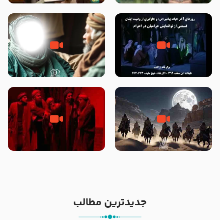
الله سید علی میلانی
شیخ حسین غیب غلامی
روزهای آخر حیات پیامبر اکرم صلی
وصیتی که نوشته نشد (حدیث
الله علیه و آله – قسمتی از
قرطاس)
نوانمایش حرامیان در احرام – 1389
‌‌‌‌‌‌‌داستان ترور نافرجام رسول خدا
قسمتی از نوا نمایش بیرق ماندگار
صلی الله علیه و آله – شهادت
بیان توطئه های منافقین پیش از
پیامبر اکرم صلی الله علیه و آله
شهادت پیامبر اکرم صلی الله علیه
و آله
جدیدترین مطالب