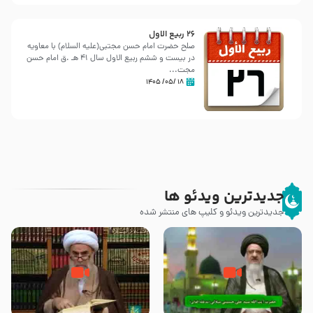
26 ربيع الاول
صلح حضرت امام حسن مجتبی(علیه السلام) با معاویه
در بیست و ششم ربیع الاول سال 41 هـ .ق امام حسن
مجت...
۱۸ /۰۵/ ۱۴۰۵
جدیدترین ویدئو ها
جدیدترین ویدئو و کلیپ های منتشر شده
آیا پیامبر اکرم صلی الله علیه وآله
صحیح بخاری و قتل رسول‌ خدا
بدون وصیت از دنیا رفته ‌اند؟ – آیت
{صلی ‌الله علیه‌ وآله} – آیت الله