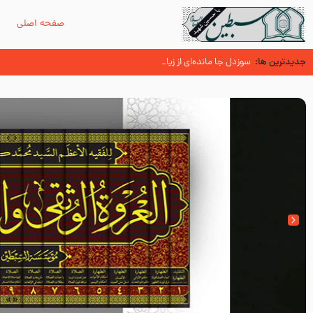
صفحه اصلی
م
جدیدترین ها:
سوزدل جا مانده‌ای از زیارت اربعین
اسنادی کهن دال بر شهرت زیارت اربعین نزد امامیه در قرن ۶ و ۷ هجری
آیا میدانید اولین زائران مزار مطهر امام حسین (علیه السلام) چه کسانی بو