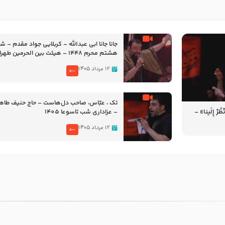
جانا جانا ابی عبدالله – کربلایی جواد مقدم – 
هشتم محرم 1448 – هیئت بین الحرمین طهران
۱۲ مرداد ۱۴۰۵
تک ، عبّاس، صاحب دل‌هاست – حاج حنیف طاه
رْ إِلَینا» –
– عزاداری شب تاسوعا 1405
14
۱۲ مرداد ۱۴۰۵