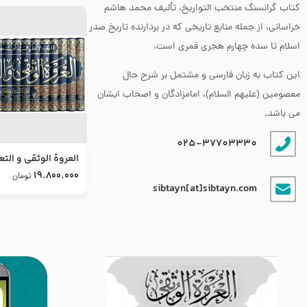
کتاب گرانسنگ منتخب التواريخ، تألیف محمد هاشم
خراسانی، از جمله منابع تاریخی که در بردارنده تاریخ صدر
اسلام تا سده چهارم هجری قمری است.
این کتاب به زبان فارسی و مشتمل بر شرح حال
معصومین (علیهم السلام)، امامزادگان و اصحاب ایشان
می باشد.
025-37703330
العروة الوثقى و التع
طرح جدید
19.800.000
تومان
sibtayn[at]sibtayn.com