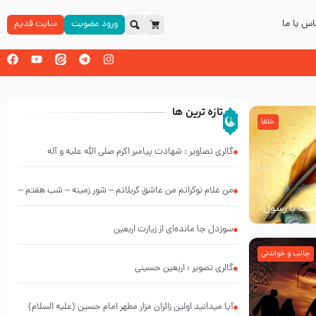
س با ما
ورود عضویت
سایت قدیم
تازه ترین ها
خلفا
گالری تصاویر : شهادت پیامبر اکرم صلی الله علیه و آله
من غلام نوکراتم من عاشق کربلاتم – شور زمینه – شب هفتم –
خالفت با رسول
محرم 1397 – کربلایی محمدحسین پویانفر
سوزدل جا مانده‌ای از زیارت اربعین
جالب و خواندنی
گالری تصویر : اربعین حسینی
آیا میدانید اولین زائران مزار مطهر امام حسین (علیه السلام)