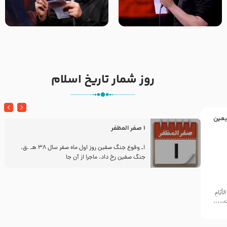
تک ، عبّاس، صاحب دل‌هاست –
من غلام نوکراتم من عاشق
حاج حنیف طاهری – عزاداری شب
کربلاتم – شور زمینه – شب هفتم
تاسوعا 1405
– محرم 1397 – کربلایی
محمدحسین پویانفر
روز شمار تاریخ اسلام
بعین
1 صفر المظفر
ز
1ـ وقوع جنگ صفین روز اول ماه صفر سال 38 هـ .ق.
جنگ صفین رخ داد. ماجرا از آن جا
أيّامِ
ّت…...