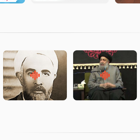
لقب حضرت رقیه سلام الله علیها
روضه‌ی مجلس یزید ملعون و
به چه معناست – حجت الاسلام
اسارت اهل‌بیت علیهم‌السلام –
علوی تهرانی
مرحوم حجت‌الاسلام شیخ علی
محدث زاده