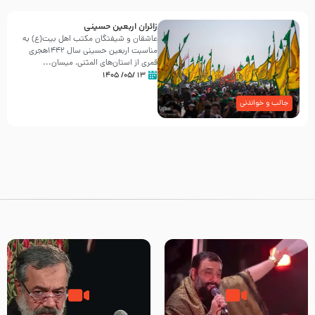
زائران اربعین حسینی
عاشقان و شیفتگان مکتب اهل بیت(ع) به
مناسبت اربعین حسینی سال ۱۴۴۲هجری
قمری از استان‌های المثنی، میسان...
۱۳ /۰۵/ ۱۴۰۵
جالب و خواندنی