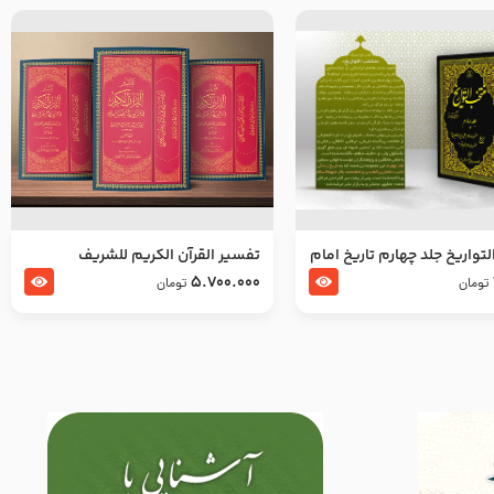
تواریخ جلد چهارم تاریخ امام
تفسير القرآن الكريم للشريف
بدین و امام محمد باقر
المرتضي قدس سرّه
5.700.000
تومان
تومان
لسلام