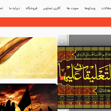
قالات
ویدئوها
صوت ها
گالری تصاویر
فروشگاه
درباره ما
تما
دند؟
عُمَر با گفتن “حسبنا كتاب اللّه ” به م
اللّه برخاست