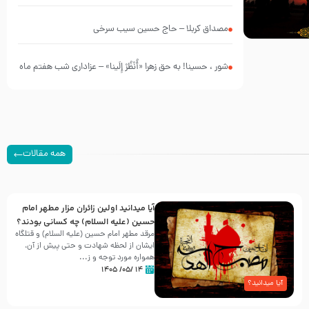
چه کسانی بودند؟
مصداق کربلا – حاج حسین سیب سرخی
شور ، حسینا! به‌ حق زهرا «أُنْظُرْ إِلَینا» – عزاداری شب هفتم ماه
محرّم 1405
همه مقالات
آیا میدانید اولین زائران مزار مطهر امام
حسین (علیه السلام) چه کسانی بودند؟
مرقد مطهر امام حسین (علیه السلام) و قتلگاه
ایشان از لحظه شهادت و حتی پیش از آن،
همواره مورد توجه و ز...
۱۴ /۰۵/ ۱۴۰۵
آیا میدانید؟