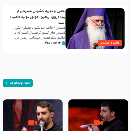
تحلیل و تجربه کشیش مسیحی از
پیاده‌روی اربعین: موتور تولید «امید»
است
کشیش «مالخاز سونگیو لاچفیلی» یکی از
کشیش های کشور گرجستان است که در
مراسم شکوهمند راهپیمایی اربعین ش...
۱۲ /۰۵/ ۱۴۰۵
جالب و خواندنی
همه ویدئو ها