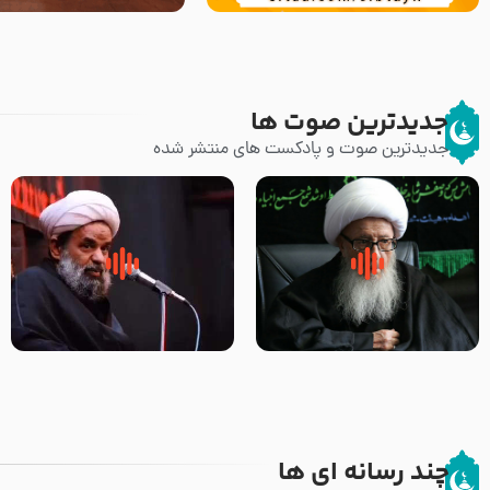
جدیدترین صوت ها
جدیدترین صوت و پادکست های منتشر شده
زوّار اربعین امام حسین (علیه
روضه جانسوز پاره های جگر امام
السلام) با این اشتیاق به زیارت
حسن مجتبی علیه السلام-حجت
بروند – آیت الله وحید خراسانی
الاسلام بندانی
چند رسانه ای ها