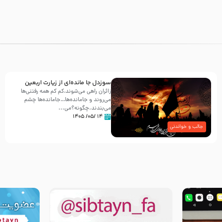
سوزدل جا مانده‌ای از زیارت اربعین
زائران راهی می‌شوند،کم‌ کم همه رفتنی‌ها
می‌روند و جامانده‌ها…جامانده‌ها چشم
می‌بندند.چگونه؟می‌...
۱۴ /۰۵/ ۱۴۰۵
جالب و خواندنی