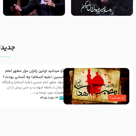
مصداق کربلا – حاج حسین سیب
شور ، حسینا! به‌ حق زهرا «أُنْظُرْ
سرخی
إِلَینا» – عزاداری شب هفتم ماه
محرّم 1405
جدیدت
آیا میدانید اولین زائران مزار مطهر امام
حسین (علیه السلام) چه کسانی بودند؟
مرقد مطهر امام حسین (علیه السلام) و قتلگاه
ایشان از لحظه شهادت و حتی پیش از آن،
همواره مورد توجه و ز...
۱۴ /۰۵/ ۱۴۰۵
آیا میدانید؟