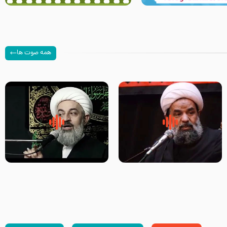
همه صوت ها
سلام جوانی که امام حسین علیه
زیارتی که اسباب رزق زیاد و عمر
السلام خودش جوابش را دادند
طولانی است حجت السلام حسین
-حجت الاسلام بندانی
یوسفی