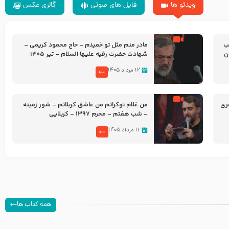
ویدئو ها
فایل های صوتی
گالری عکس
شب
مادر منم مثل تو خمیدم – حاج محمود کریمی –
شهادت حضرت رقیه علیها السلام – تیر ۱۴۰۵
هیئت رایة العباس علیه السلام
۱۲ مرداد ۱۴۰۵
ری
من غلام نوکراتم من عاشق کربلاتم – شور زمینه
– شب هفتم – محرم 1397 – کربلایی
محمدحسین پویانفر
۱۱ مرداد ۱۴۰۵
همه کتاب ها