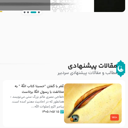
انتشار کتاب ” العروة الوثقى و التعليقات عليها” 
طرحی بسیار زیبا و شکیل
مقالات پیشنهادی
مطالب و مقالات پیشنهادی سردبیر
عُمَر با گفتن “حسبنا كتاب اللّه ” به
مخالفت با رسول اللّه برخاست
خفاجی مصری عالم بزرگ سنی می‌نویسد :
همانطور که در احادیث معتبر آمده است،
پیامبر اکرم (صلوات اللّه...
۱۵ /۰۵/ ۱۴۰۵
خلفا