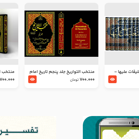
ليقات عليها –
منتخب التواریخ جلد پنجم تاریخ امام
منتخب ال
جعفر صادق و امام موسی بن جعفر
زین العا
700.000
700.000
تومان
علیهما السلام
علیهما ا