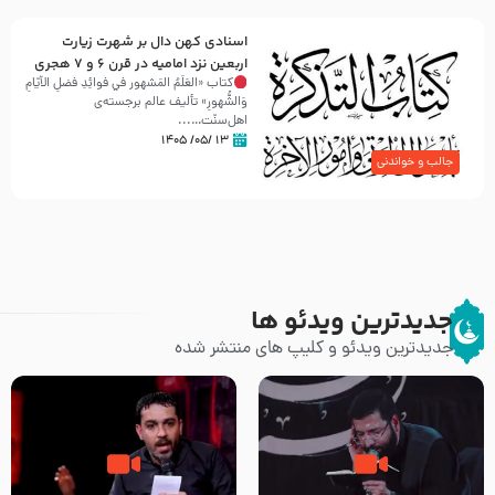
اسنادی کهن دال بر شهرت زیارت
اربعین نزد امامیه در قرن ۶ و ۷ هجری
کتاب «العَلَمُ المَشهور في فَوائِدِ فَضلِ الأيّامِ
وَالشُّهورِ» تألیف عالم برجسته‌ی
اهل‌سنّت…...
۱۳ /۰۵/ ۱۴۰۵
جالب و خواندنی
جدیدترین ویدئو ها
جدیدترین ویدئو و کلیپ های منتشر شده