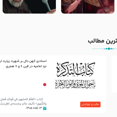
جانا جانا ابی عبدالله – کربلایی
مادر منم مثل تو خمیدم – حاج
جواد مقدم – شب هشتم محرم
محمود کریمی – شهادت حضرت
1448 – هیئت بین الحرمین طهران
رقیه علیها السلام – تیر ۱۴۰۵
هیئت رایة العباس علیه السلام
رین مطالب
اسنادی کهن دال بر شهرت زیارت ار
30 صفر المظفر
نزد امامیه در قرن ۶ و ۷ هجری
شهادت حضرت علی بن موسی الرضا (علیه السلام) در رو
آخـر صفر سـال 203 هـ .ق. هشـتمین اختر تابناک امامت
کتاب «العَلَمُ المَشهور في فَوائِدِ فَضلِ ال
وَالشُّهورِ» تألیف عالم برجسته‌ی اهل‌سن
جالب و خواندنی
۱۳ /۰۵/ ۱۴۰۵