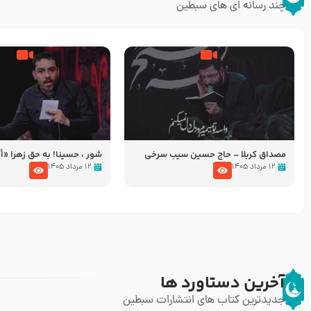
چند رسانه ای های سبطین
مصداق کربلا – حاج حسین سیب سرخی
شور ، حسینا! به‌ حق زهرا «أُنْظُ
عزاداری شب هفتم ماه محرّم 05
۱۲ مرداد ۱۴۰۵
۱۲ مرداد ۱۴۰۵
آخرین دستاورد ها
جدیدترین کتاب های انتشارات سبطین