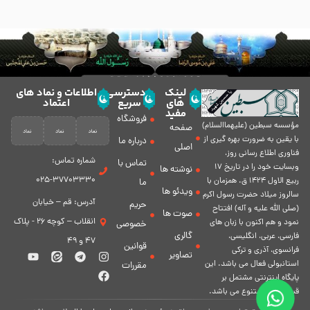
لینک
دسترسی
اطلاعات و نماد های
های
سریع
اعتماد
مفید
فروشگاه
مؤسسه سبطين (عليهماالسلام)
صفحه
با يقين به ضرورت بهره گیرى از
درباره ما
اصلی
فناورى اطلاع رسانى روز،
شماره تماس:
تماس با
وبسایت خود را در تاريخ 17
نوشته ها
37703330-025
ربيع الاول 1424 ق. همزمان با
ما
ویدئو ها
سالروز ميلاد حضرت رسول اكرم
آدرس: قم – خیابان
حریم
(صلی الله علیه و آله) افتتاح
صوت ها
انقلاب – کوچه 26 - پلاک
نمود و هم اكنون با زبان های
خصوصی
گالری
فارسی، عربى، انگلیسی،
47 و 49
قوانین
فرانسوی، آذری و ترکی
تصاویر
استانبولی فعال مى باشد. اين
مقررات
پايگاه اينترنتى مشتمل بر
قسمت هاى متنوع مى باشد.