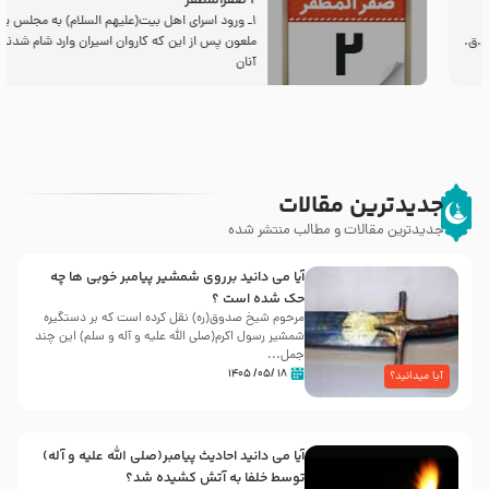
2 صفرالمظفر
1ـ ورود اسراى اهل بیت‌(علیهم السلام) به مجلس یزید
ملعون پس از این كه كاروان اسیران وارد شام شدند،
آنان
جدیدترین مقالات
جدیدترین مقالات و مطالب منتشر شده
آیا می دانید برروی شمشیر پیامبر خوبی ها چه
حک شده است ؟
مرحوم شیخ صدوق(ره) نقل کرده است که بر دستگیره
شمشیر رسول اکرم(صلی الله علیه و آله و سلم) این چند
جمل...
۱۸ /۰۵/ ۱۴۰۵
آیا میدانید؟
آیا می دانید احادیث پیامبر(صلی الله علیه و آله)
توسط خلفا به آتش کشیده شد؟