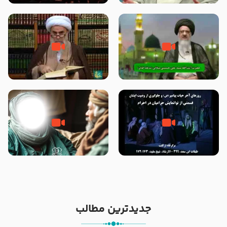
(علیهم السلام) – حجت الاسلام
الاسلام احمدی اصفهانی
فرحزاد
آیا پیامبر اکرم صلی الله علیه وآله
صحیح بخاری و قتل رسول‌ خدا
بدون وصیت از دنیا رفته ‌اند؟ – آیت
{صلی ‌الله علیه‌ وآله} – آیت الله
الله سید علی میلانی
شیخ حسین غیب غلامی
روزهای آخر حیات پیامبر اکرم صلی
وصیتی که نوشته نشد (حدیث
الله علیه و آله – قسمتی از
قرطاس)
نوانمایش حرامیان در احرام – 1389
جدیدترین مطالب