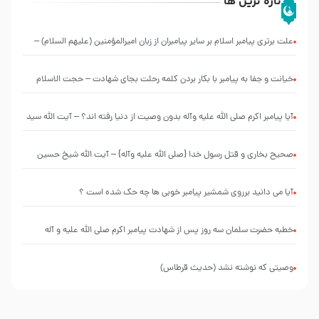
تازه ترین ها
علت برتری پیامبر اسلام بر سایر پیامبران از زبان امیرالمؤمنین (علیهم السلام) –
حجت الاسلام فرحزاد
خیانت و جفا به پیامبر با بکار بردن کلمه رحلت بجای شهادت – حجت الاسلام
احمدی اصفهانی
آیا پیامبر اکرم صلی الله علیه وآله بدون وصیت از دنیا رفته ‌اند؟ – آیت الله سید
علی میلانی
صحیح بخاری و قتل رسول‌ خدا {صلی ‌الله علیه‌ وآله} – آیت الله شیخ حسین
غیب غلامی
آیا می دانید برروی شمشیر پیامبر خوبی ها چه حک شده است ؟
خطبه حضرت سلمان سه روز پس از شهادت پیامبر اکرم صلی الله علیه و آله
وصیتی که نوشته نشد (حدیث قرطاس)