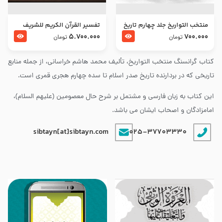
منتخب التواریخ جلد چهارم تاریخ
تفسير القرآن الكريم للشريف
امام زین العابدین و امام محمد
المرتضي قدس سرّه
5.700.000
700.000
تومان
تومان
باقر علیهما السلام
کتاب گرانسنگ منتخب التواريخ، تألیف محمد هاشم خراسانی، از جمله منابع
تاریخی که در بردارنده تاریخ صدر اسلام تا سده چهارم هجری قمری است.
این کتاب به زبان فارسی و مشتمل بر شرح حال معصومین (علیهم السلام)،
امامزادگان و اصحاب ایشان می باشد.
sibtayn[at]sibtayn.com
025-37703330