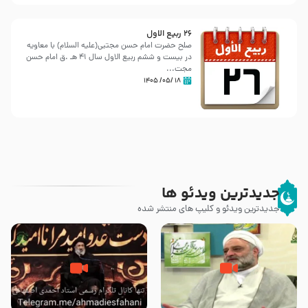
26 ربيع الاول
صلح حضرت امام حسن مجتبی(علیه السلام) با معاویه
در بیست و ششم ربیع الاول سال 41 هـ .ق امام حسن
مجت...
۱۸ /۰۵/ ۱۴۰۵
جدیدترین ویدئو ها
جدیدترین ویدئو و کلیپ های منتشر شده
علت برتری پیامبر اسلام بر سایر
خیانت و جفا به پیامبر با بکار بردن
پیامبران از زبان امیرالمؤمنین
کلمه رحلت بجای شهادت – حجت