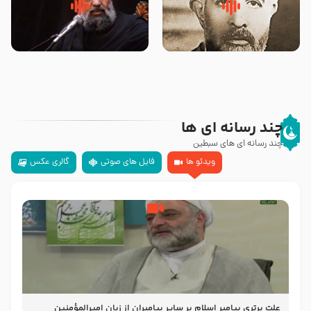
روضه‌ی مجلس یزید ملعون و
سلام جوانی که امام حسین علیه
اسارت اهل‌بیت علیهم‌السلام –
السلام خودش جوابش را دادند
مرحوم حجت‌الاسلام شیخ علی
-حجت الاسلام بندانی
محدث زاده
چند رسانه ای ها
چند رسانه ای های سبطین
ویدئو ها
فایل های صوتی
گالری عکس
علت برتری پیامبر اسلام بر سایر پیامبران از زبان امیرالمؤمنین