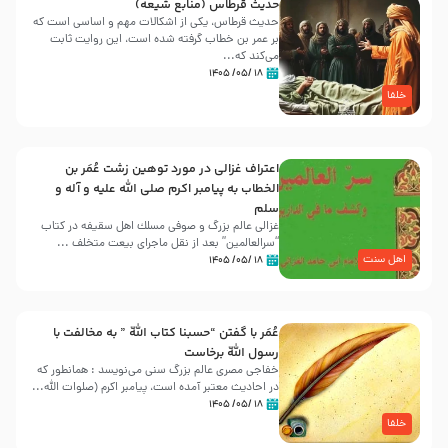
حدیث قرطاس (منابع شیعه)
حدیث قرطاس، یکی از اشکالات مهم و اساسی است که
بر عمر بن خطاب گرفته شده است، این روایت ثابت
می‌کند که...
۱۸ /۰۵/ ۱۴۰۵
خلفا
اعتراف غزالی در مورد توهین زشت عُمَر بن
الخطاب به پیامبر اکرم صلی الله علیه و آله و
سلم
غزالی عالم بزرگ و صوفی مسلك اهل سقيفه در کتاب
“سرالعالمین” بعد از نقل ماجرای بیعت متخلف ...
اهل سنت
۱۸ /۰۵/ ۱۴۰۵
عُمَر با گفتن “حسبنا كتاب اللّه ” به مخالفت با
رسول اللّه برخاست
خفاجی مصری عالم بزرگ سنی می‌نویسد : همانطور که
در احادیث معتبر آمده است، پیامبر اکرم (صلوات اللّه...
۱۸ /۰۵/ ۱۴۰۵
خلفا