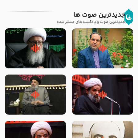
جدیدترین صوت ها
جدیدترین صوت و پادکست های منتشر شده
پیامبر صلی الله علیه وآله و سلم
زوّار اربعین امام حسین (علیه
فرمودند وای بر بچه های آخر
السلام) با این اشتیاق به زیارت
الزمان- دکتر هزار
بروند – آیت الله وحید خراسانی
روضه جانسوز پاره های جگر امام
لقب حضرت رقیه سلام الله علیها به
حسن مجتبی علیه السلام-حجت
چه معناست – حجت الاسلام علوی
الاسلام بندانی
تهرانی