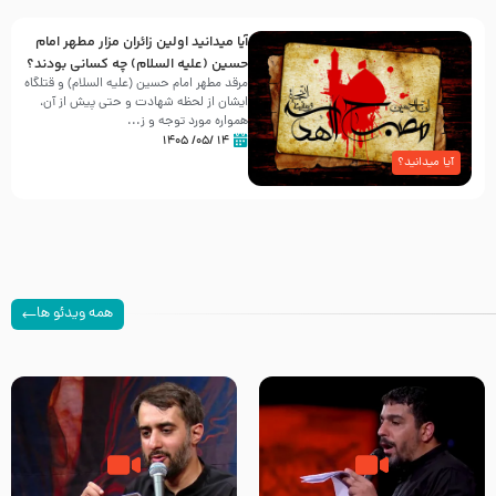
آیا میدانید اولین زائران مزار مطهر امام
حسین (علیه السلام) چه کسانی بودند؟
مرقد مطهر امام حسین (علیه السلام) و قتلگاه
ایشان از لحظه شهادت و حتی پیش از آن،
همواره مورد توجه و ز...
۱۴ /۰۵/ ۱۴۰۵
آیا میدانید؟
همه ویدئو ها