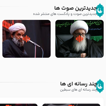
جدیدترین صوت ها
جدیدترین صوت و پادکست های منتشر شده
زوّار اربعین امام حسین (علیه
روضه جانسوز پاره های جگر امام
السلام) با این اشتیاق به زیارت
حسن مجتبی علیه السلام-حجت
بروند – آیت الله وحید خراسانی
الاسلام بندانی
چند رسانه ای ها
چند رسانه ای های سبطین