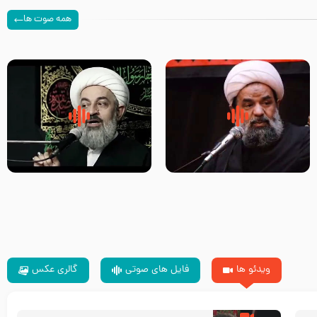
همه صوت ها
سلام جوانی که امام حسین علیه
زیارتی که اسباب رزق زیاد و عمر
السلام خودش جوابش را دادند
طولانی است حجت السلام حسین
-حجت الاسلام بندانی
یوسفی
ویدئو ها
فایل های صوتی
گالری عکس