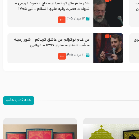
شب
مادر منم مثل تو خمیدم – حاج محمود کریمی –
شهادت حضرت رقیه علیها السلام – تیر ۱۴۰۵
هیئت رایة العباس علیه السلام
۱۲ مرداد ۱۴۰۵
ری
من غلام نوکراتم من عاشق کربلاتم – شور زمینه
– شب هفتم – محرم 1397 – کربلایی
محمدحسین پویانفر
۱۱ مرداد ۱۴۰۵
همه کتاب ها