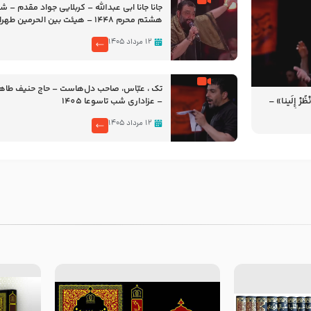
جانا جانا ابی عبدالله – کربلایی جواد مقدم – 
هشتم محرم 1448 – هیئت بین الحرمین طهران
۱۲ مرداد ۱۴۰۵
تک ، عبّاس، صاحب دل‌هاست – حاج حنیف طاه
رْ إِلَینا» –
– عزاداری شب تاسوعا 1405
14
۱۲ مرداد ۱۴۰۵