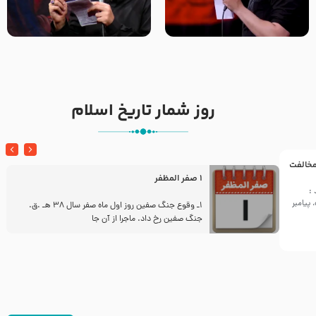
تک ، عبّاس، صاحب دل‌هاست –
من غلام نوکراتم من عاشق
حاج حنیف طاهری – عزاداری شب
کربلاتم – شور زمینه – شب هفتم
تاسوعا 1405
– محرم 1397 – کربلایی
محمدحسین پویانفر
روز شمار تاریخ اسلام
 مخالفت
1 صفر المظفر
:
پیامبر
ز
1ـ وقوع جنگ صفین روز اول ماه صفر سال 38 هـ .ق.
جنگ صفین رخ داد. ماجرا از آن جا