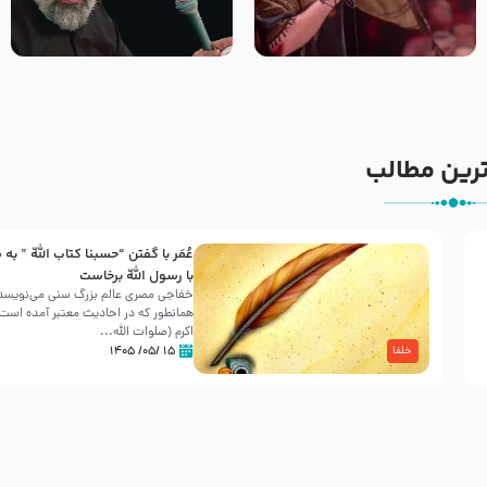
جانا جانا ابی عبدالله – کربلایی
مادر منم مثل تو خمیدم – حاج
جواد مقدم – شب هشتم محرم
محمود کریمی – شهادت حضرت
1448 – هیئت بین الحرمین طهران
رقیه علیها السلام – تیر ۱۴۰۵
هیئت رایة العباس علیه السلام
رین مطالب
عُمَر با گفتن “حسبنا كتاب اللّه ” به
30 صفر المظفر
با رسول اللّه برخاست
خفاجی مصری عالم بزرگ سنی می‌نویسد 
همانطور که در احادیث معتبر آمده است، 
شهادت حضرت علی بن موسی الرضا (علیه السلام) در رو
اکرم (صلوات اللّه...
آخـر صفر سـال 203 هـ .ق. هشـتمین اختر تابناک امامت
۱۵ /۰۵/ ۱۴۰۵
خلفا