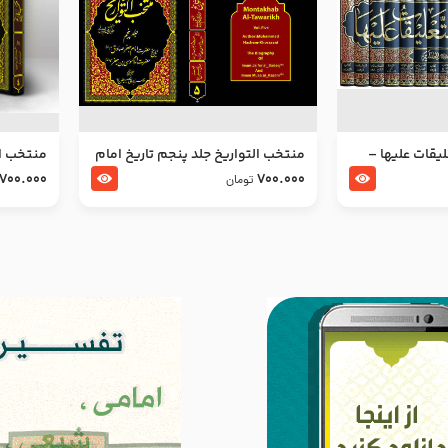
ليقات عليها –
منتخب التواریخ جلد پنجم تاریخ امام
منتخب ال
جعفر صادق و امام موسی بن جعفر
زین العا
700.000
700.000
تومان
علیهما السلام
علیهما ا