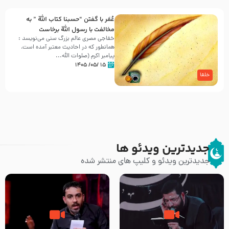
عُمَر با گفتن “حسبنا كتاب اللّه ” به
مخالفت با رسول اللّه برخاست
خفاجی مصری عالم بزرگ سنی می‌نویسد :
همانطور که در احادیث معتبر آمده است،
پیامبر اکرم (صلوات اللّه...
۱۵ /۰۵/ ۱۴۰۵
خلفا
جدیدترین ویدئو ها
جدیدترین ویدئو و کلیپ های منتشر شده