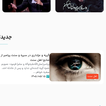
مصداق کربلا – حاج حسین سیب
شور ، حسینا! به‌ حق زهرا «أُنْظُرْ
سرخی
إِلَینا» – عزاداری شب هفتم ماه
محرّم 1405
جدیدت
گریه و عزاداری در سیره و سنت پیامبر از
منابع اهل سنت
پیامبر(صلی‌الله‌علیه‌وآله و سلم) فرمود: عمویم
حمزه گریه کننده‌ای ندارد و پس از حادثه احد،
صفیه خواهر...
۱۵ /۰۵/ ۱۴۰۵
اهل سنت