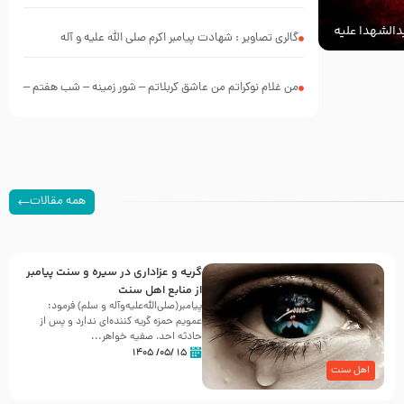
الشهدا علیه
گالری تصاویر : شهادت پیامبر اکرم صلی الله علیه و آله
من غلام نوکراتم من عاشق کربلاتم – شور زمینه – شب هفتم –
محرم 1397 – کربلایی محمدحسین پویانفر
همه مقالات
گریه و عزاداری در سیره و سنت پیامبر
از منابع اهل سنت
پیامبر(صلی‌الله‌علیه‌وآله و سلم) فرمود:
عمویم حمزه گریه کننده‌ای ندارد و پس از
حادثه احد، صفیه خواهر...
۱۵ /۰۵/ ۱۴۰۵
اهل سنت