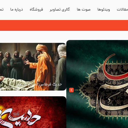
قالات
ویدئوها
صوت ها
گالری تصاویر
فروشگاه
درباره ما
تما
حدیث قرطاس (منابع شیعه)