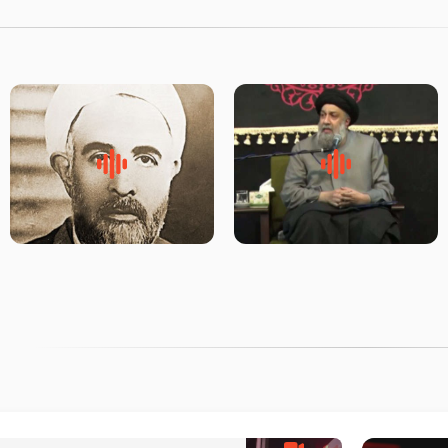
لقب حضرت رقیه سلام الله علیها
روضه‌ی مجلس یزید ملعون و
به چه معناست – حجت الاسلام
اسارت اهل‌بیت علیهم‌السلام –
علوی تهرانی
مرحوم حجت‌الاسلام شیخ علی
محدث زاده