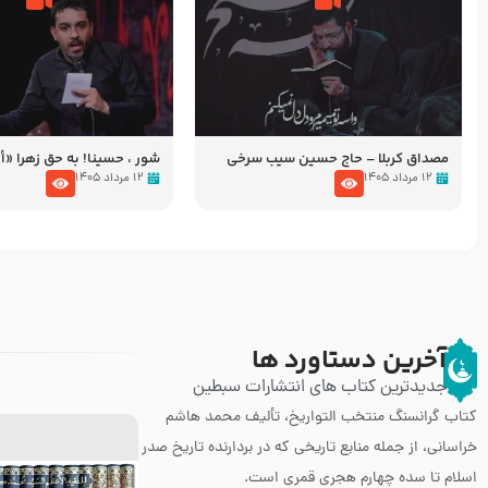
مصداق کربلا – حاج حسین سیب سرخی
شور ، حسینا! به‌ حق زهرا «أُنْظُ
عزاداری شب هفتم ماه محرّم 05
۱۲ مرداد ۱۴۰۵
۱۲ مرداد ۱۴۰۵
آخرین دستاورد ها
جدیدترین کتاب های انتشارات سبطین
کتاب گرانسنگ منتخب التواريخ، تألیف محمد هاشم
خراسانی، از جمله منابع تاریخی که در بردارنده تاریخ صدر
اسلام تا سده چهارم هجری قمری است.