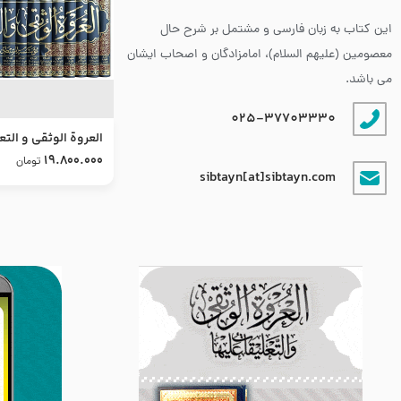
این کتاب به زبان فارسی و مشتمل بر شرح حال
معصومین (علیهم السلام)، امامزادگان و اصحاب ایشان
می باشد.
025-37703330
العروة الوثقى و التع
طرح جدید
19.800.000
تومان
sibtayn[at]sibtayn.com