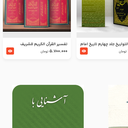
تواریخ جلد چهارم تاریخ امام
تفسير القرآن الكريم للشريف
بدین و امام محمد باقر
المرتضي قدس سرّه
5.700.000
تومان
تومان
لسلام