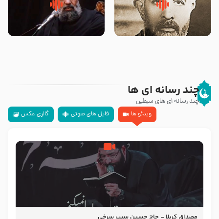
روضه‌ی مجلس یزید ملعون و
سلام جوانی که امام حسین علیه
اسارت اهل‌بیت علیهم‌السلام –
السلام خودش جوابش را دادند
مرحوم حجت‌الاسلام شیخ علی
-حجت الاسلام بندانی
محدث زاده
چند رسانه ای ها
چند رسانه ای های سبطین
ویدئو ها
فایل های صوتی
گالری عکس
مصداق کربلا – حاج حسین سیب سرخی