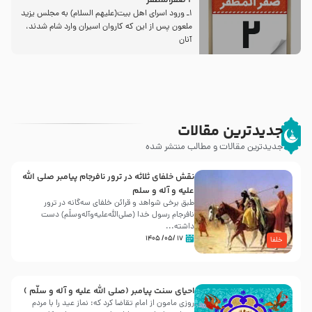
2 صفرالمظفر
1ـ ورود اسراى اهل بیت‌(علیهم السلام) به مجلس یزید
ملعون پس از این كه كاروان اسیران وارد شام شدند،
آنان
جدیدترین مقالات
جدیدترین مقالات و مطالب منتشر شده
نقش خلفای ثلاثه در ترور نافرجام پیامبر صلی الله
علیه و آله و سلم
طبق برخی شواهد و قرائن خلفای سه‌گانه در ترور
نافرجام رسول خدا (صلی‌الله‌علیه‌و‌آله‌وسلّم) دست
داشته‌...
۱۷ /۰۵/ ۱۴۰۵
خلفا
احیای سنت پیامبر (صلی الله علیه و آله و سلّم )
روزی مامون از امام تقاضا کرد که: نماز عید را با مردم