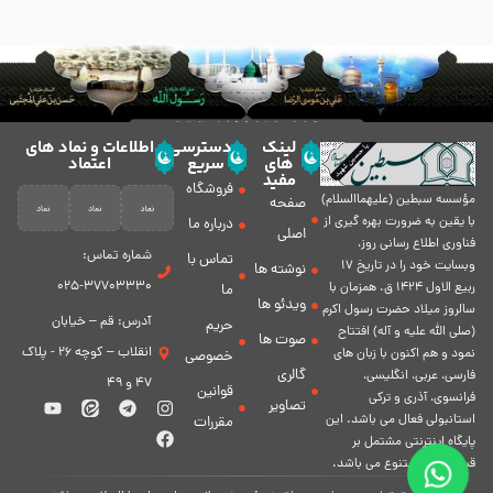
لینک
دسترسی
اطلاعات و نماد های
های
سریع
اعتماد
مفید
فروشگاه
مؤسسه سبطين (عليهماالسلام)
صفحه
با يقين به ضرورت بهره گیرى از
درباره ما
اصلی
فناورى اطلاع رسانى روز،
شماره تماس:
تماس با
وبسایت خود را در تاريخ 17
نوشته ها
37703330-025
ربيع الاول 1424 ق. همزمان با
ما
ویدئو ها
سالروز ميلاد حضرت رسول اكرم
آدرس: قم – خیابان
حریم
(صلی الله علیه و آله) افتتاح
صوت ها
انقلاب – کوچه 26 - پلاک
نمود و هم اكنون با زبان های
خصوصی
گالری
فارسی، عربى، انگلیسی،
47 و 49
قوانین
فرانسوی، آذری و ترکی
تصاویر
استانبولی فعال مى باشد. اين
مقررات
پايگاه اينترنتى مشتمل بر
قسمت هاى متنوع مى باشد.