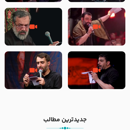
محرّم 1405
جانا جانا ابی عبدالله – کربلایی جواد
مادر منم مثل تو خمیدم – حاج
مقدم – شب هشتم محرم 1448 –
محمود کریمی – شهادت حضرت
هیئت بین الحرمین طهران
رقیه علیها السلام – تیر ۱۴۰۵
هیئت رایة العباس علیه السلام
تک ، عبّاس، صاحب دل‌هاست –
من غلام نوکراتم من عاشق کربلاتم
حاج حنیف طاهری – عزاداری شب
– شور زمینه – شب هفتم – محرم
تاسوعا 1405
1397 – کربلایی محمدحسین
پویانفر
جدیدترین مطالب