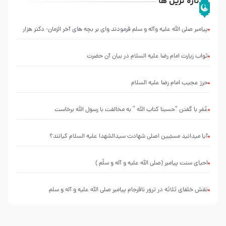
تازه ترین ها
پیامبر صلی الله علیه وآله و سلم فرمودند وای بر بچه های آخر الزمان- دکتر هزار
ثواب زیارت امام رضا علیه السلام در بیان آن حضرت
حرز عجیب امام رضا علیه السلام
عُمَر با گفتن “حسبنا كتاب اللّه ” به مخالفت با رسول اللّه برخاست
آیا میدانید مسبّبین اصلی شهادت سیدالشهدا علیه ‌السلام کیانند؟
احیای سنت پیامبر (صلی الله علیه و آله و سلّم )
نقش خلفای ثلاثه در ترور نافرجام پیامبر صلی الله علیه و آله و سلم