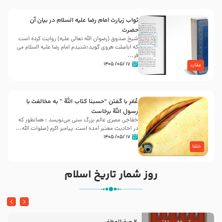
ثواب زیارت امام رضا علیه السلام در بیان آن
حضرت
شیخ صدوق (رضوان الله تعالی علیه) روایت کرده است
که اباصلت هروی گوید:شنیدم امام رضا علیه السلام می
فر...
۱۷ /۰۵/ ۱۴۰۵
عقاید
عُمَر با گفتن “حسبنا كتاب اللّه ” به مخالفت با
رسول اللّه برخاست
خفاجی مصری عالم بزرگ سنی می‌نویسد : همانطور که
در احادیث معتبر آمده است، پیامبر اکرم (صلوات اللّه...
۱۷ /۰۵/ ۱۴۰۵
خلفا
روز شمار تاریخ اسلام