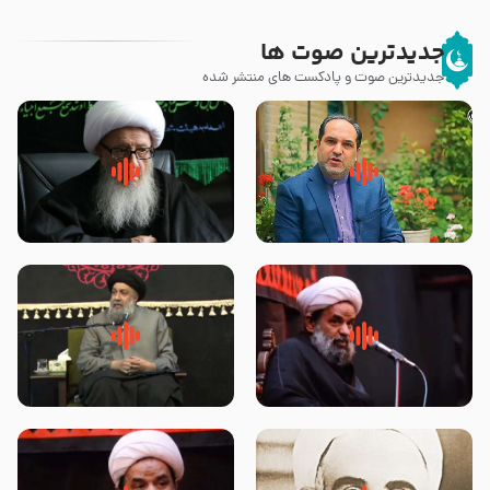
جدیدترین صوت ها
جدیدترین صوت و پادکست های منتشر شده
پیامبر صلی الله علیه وآله و سلم
زوّار اربعین امام حسین (علیه
فرمودند وای بر بچه های آخر
السلام) با این اشتیاق به زیارت
الزمان- دکتر هزار
بروند – آیت الله وحید خراسانی
روضه جانسوز پاره های جگر امام
لقب حضرت رقیه سلام الله علیها به
حسن مجتبی علیه السلام-حجت
چه معناست – حجت الاسلام علوی
الاسلام بندانی
تهرانی