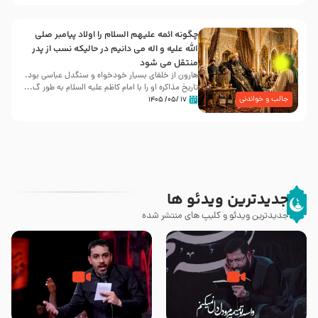
چگونه ائمه علیهم السلام را اولاد پیامبر صلی
الله علیه و اله می دانیم در حالیکه نسب از پدر
منتقل می شود
هارون از خلفای بسیار خودخواه و سنگدل عباسی بود.
تاریخ مذاکره او را با امام کاظم علیه السلام به طور گ...
جالب و خواندنی
۱۷ /۰۵/ ۱۴۰۵
جدیدترین ویدئو ها
جدیدترین ویدئو و کلیپ های منتشر شده
مصداق کربلا – حاج حسین سیب
شور ، حسینا! به‌ حق زهرا «أُنْظُرْ
سرخی
إِلَینا» – عزاداری شب هفتم ماه