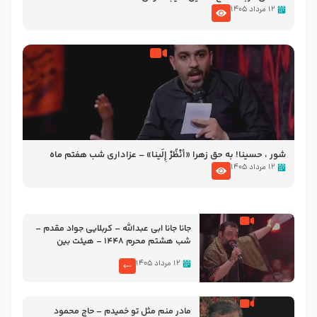
۱۲ مرداد ۱۴۰۵
شور ، حسینا! به‌ حق زهرا «أُنْظُرْ إِلَینا» – عزاداری شب هفتم ماه
محرّم 1405
۱۲ مرداد ۱۴۰۵
جانا جانا ابی عبدالله – کربلایی جواد مقدم –
شب هشتم محرم 1448 – هیئت بین
الحرمین طهران
۱۲ مرداد ۱۴۰۵
مادر منم مثل تو خمیدم – حاج محمود