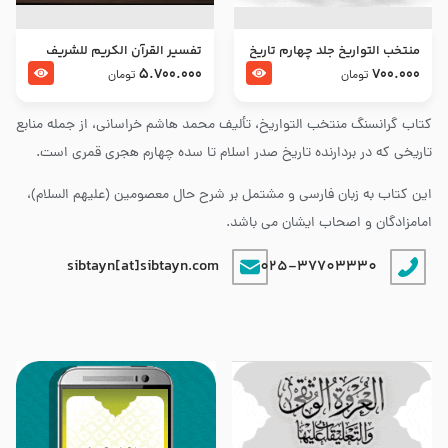
منتخب التواریخ جلد چهارم تاریخ
تفسير القرآن الكريم للشريف
امام زین العابدین و امام محمد
المرتضي قدس سرّه
5.700.000
700.000
تومان
تومان
باقر علیهما السلام
کتاب گرانسنگ منتخب التواريخ، تألیف محمد هاشم خراسانی، از جمله منابع
تاریخی که در بردارنده تاریخ صدر اسلام تا سده چهارم هجری قمری است.
این کتاب به زبان فارسی و مشتمل بر شرح حال معصومین (علیهم السلام)،
امامزادگان و اصحاب ایشان می باشد.
sibtayn[at]sibtayn.com
025-37703330