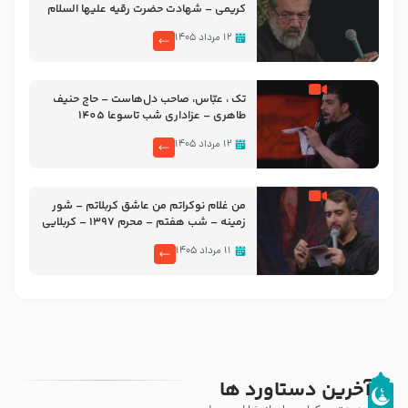
کریمی – شهادت حضرت رقیه علیها السلام
– تیر ۱۴۰۵ هیئت رایة العباس علیه السلام
۱۲ مرداد ۱۴۰۵
تک ، عبّاس، صاحب دل‌هاست – حاج حنیف
طاهری – عزاداری شب تاسوعا 1405
۱۲ مرداد ۱۴۰۵
من غلام نوکراتم من عاشق کربلاتم – شور
زمینه – شب هفتم – محرم 1397 – کربلایی
محمدحسین پویانفر
۱۱ مرداد ۱۴۰۵
آخرین دستاورد ها