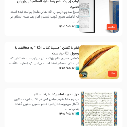
ثواب زیارت امام رضا علیه السلام در بیان آن
حضرت
شیخ صدوق (رضوان الله تعالی علیه) روایت کرده است
که اباصلت هروی گوید:شنیدم امام رضا علیه السلام می
فر...
۱۷ /۰۵/ ۱۴۰۵
عقاید
عُمَر با گفتن “حسبنا كتاب اللّه ” به مخالفت با
رسول اللّه برخاست
خفاجی مصری عالم بزرگ سنی می‌نویسد : همانطور که
در احادیث معتبر آمده است، پیامبر اکرم (صلوات اللّه...
۱۷ /۰۵/ ۱۴۰۵
خلفا
حرز عجیب امام رضا علیه السلام
مرحوم حاج شیخ عباس قمی در کتاب شریف منتهی
الآمال می‌نویسد: (ياسر) خادم مأمون ملعون گفت:
زمانى ك...
۱۷ /۰۵/ ۱۴۰۵