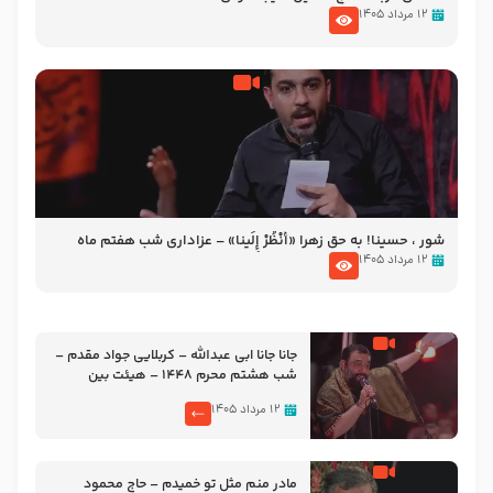
۱۲ مرداد ۱۴۰۵
شور ، حسینا! به‌ حق زهرا «أُنْظُرْ إِلَینا» – عزاداری شب هفتم ماه
محرّم 1405
۱۲ مرداد ۱۴۰۵
جانا جانا ابی عبدالله – کربلایی جواد مقدم –
شب هشتم محرم 1448 – هیئت بین
الحرمین طهران
۱۲ مرداد ۱۴۰۵
مادر منم مثل تو خمیدم – حاج محمود