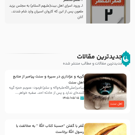
2 صفرالمظفر
1ـ ورود اسراى اهل بیت‌(علیهم السلام) به مجلس یزید
ملعون پس از این كه كاروان اسیران وارد شام شدند،
آنان
جدیدترین مقالات
جدیدترین مقالات و مطالب منتشر شده
گریه و عزاداری در سیره و سنت پیامبر از منابع
اهل سنت
پیامبر(صلی‌الله‌علیه‌وآله و سلم) فرمود: عمویم حمزه گریه
کننده‌ای ندارد و پس از حادثه احد، صفیه خواهر...
۱۵ /۰۵/ ۱۴۰۵
اهل سنت
عُمَر با گفتن “حسبنا كتاب اللّه ” به مخالفت با
رسول اللّه برخاست