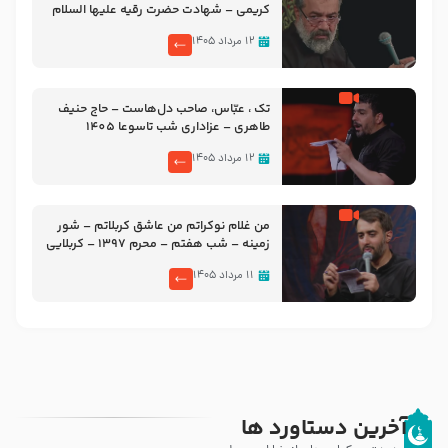
کریمی – شهادت حضرت رقیه علیها السلام
– تیر ۱۴۰۵ هیئت رایة العباس علیه السلام
۱۲ مرداد ۱۴۰۵
تک ، عبّاس، صاحب دل‌هاست – حاج حنیف
طاهری – عزاداری شب تاسوعا 1405
۱۲ مرداد ۱۴۰۵
من غلام نوکراتم من عاشق کربلاتم – شور
زمینه – شب هفتم – محرم 1397 – کربلایی
محمدحسین پویانفر
۱۱ مرداد ۱۴۰۵
آخرین دستاورد ها