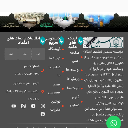
لینک
دسترسی
اطلاعات و نماد های
های
سریع
اعتماد
مفید
فروشگاه
مؤسسه سبطين (عليهماالسلام)
صفحه
با يقين به ضرورت بهره گیرى از
درباره ما
اصلی
فناورى اطلاع رسانى روز،
شماره تماس:
تماس با
وبسایت خود را در تاريخ 17
نوشته ها
37703330-025
ربيع الاول 1424 ق. همزمان با
ما
ویدئو ها
سالروز ميلاد حضرت رسول اكرم
آدرس: قم – خیابان
حریم
(صلی الله علیه و آله) افتتاح
صوت ها
انقلاب – کوچه 26 - پلاک
نمود و هم اكنون با زبان های
خصوصی
گالری
فارسی، عربى، انگلیسی،
47 و 49
قوانین
فرانسوی، آذری و ترکی
تصاویر
استانبولی فعال مى باشد. اين
مقررات
پايگاه اينترنتى مشتمل بر
قسمت هاى متنوع مى باشد.