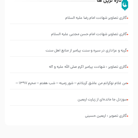
تازه ترین ها
گالری تصاویر شهادت امام رضا علیه السلام
گالری تصاویر شهادت امام حسن مجتبی علیه السلام
گریه و عزاداری در سیره و سنت پیامبر از منابع اهل سنت
گالری تصاویر : شهادت پیامبر اکرم صلی الله علیه و آله
من غلام نوکراتم من عاشق کربلاتم – شور زمینه – شب هفتم – محرم 1397 –
کربلایی محمدحسین پویانفر
سوزدل جا مانده‌ای از زیارت اربعین
گالری تصویر : اربعین حسینی