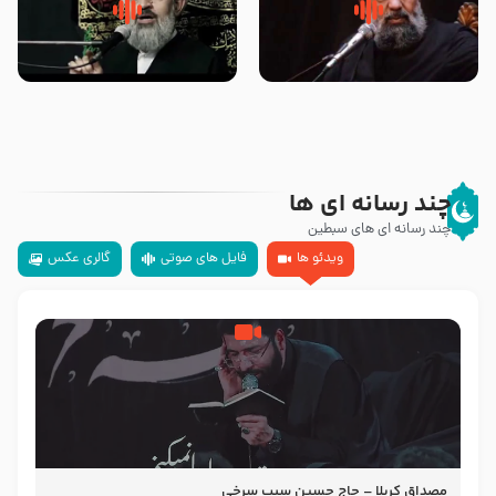
سلام جوانی که امام حسین علیه
زیارتی که اسباب رزق زیاد و عمر
السلام خودش جوابش را دادند
طولانی است حجت السلام حسین
-حجت الاسلام بندانی
یوسفی
چند رسانه ای ها
چند رسانه ای های سبطین
ویدئو ها
فایل های صوتی
گالری عکس
مصداق کربلا – حاج حسین سیب سرخی