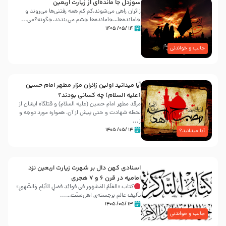
سوزدل جا مانده‌ای از زیارت اربعین
زائران راهی می‌شوند،کم‌ کم همه رفتنی‌ها می‌روند و
جامانده‌ها…جامانده‌ها چشم می‌بندند.چگونه؟می‌...
۱۴ /۰۵/ ۱۴۰۵
جالب و خواندنی
آیا میدانید اولین زائران مزار مطهر امام حسین
(علیه السلام) چه کسانی بودند؟
مرقد مطهر امام حسین (علیه السلام) و قتلگاه ایشان از
لحظه شهادت و حتی پیش از آن، همواره مورد توجه و
ز...
۱۴ /۰۵/ ۱۴۰۵
آیا میدانید؟
اسنادی کهن دال بر شهرت زیارت اربعین نزد
امامیه در قرن ۶ و ۷ هجری
کتاب «العَلَمُ المَشهور في فَوائِدِ فَضلِ الأيّامِ وَالشُّهورِ»
تألیف عالم برجسته‌ی اهل‌سنّت…...
۱۳ /۰۵/ ۱۴۰۵
جالب و خواندنی