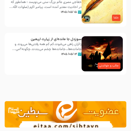
خفاجی مصری عالم بزرگ سنی می‌نویسد : همانطور که
در احادیث معتبر آمده است، پیامبر اکرم (صلوات اللّه...
۱۵ /۰۵/ ۱۴۰۵
خلفا
سوزدل جا مانده‌ای از زیارت اربعین
زائران راهی می‌شوند،کم‌ کم همه رفتنی‌ها می‌روند و
جامانده‌ها…جامانده‌ها چشم می‌بندند.چگونه؟می‌...
۱۴ /۰۵/ ۱۴۰۵
جالب و خواندنی