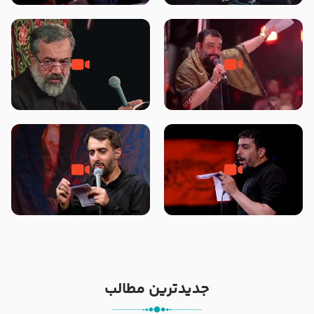
محرّم 1405
جانا جانا ابی عبدالله – کربلایی جواد
مادر منم مثل تو خمیدم – حاج
مقدم – شب هشتم محرم 1448 –
محمود کریمی – شهادت حضرت
هیئت بین الحرمین طهران
رقیه علیها السلام – تیر ۱۴۰۵
هیئت رایة العباس علیه السلام
تک ، عبّاس، صاحب دل‌هاست –
من غلام نوکراتم من عاشق کربلاتم
حاج حنیف طاهری – عزاداری شب
– شور زمینه – شب هفتم – محرم
تاسوعا 1405
1397 – کربلایی محمدحسین
پویانفر
جدیدترین مطالب