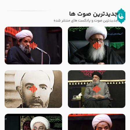
جدیدترین صوت ها
جدیدترین صوت و پادکست های منتشر شده
زوّار اربعین امام حسین (علیه
روضه جانسوز پاره های جگر امام
السلام) با این اشتیاق به زیارت
حسن مجتبی علیه السلام-حجت
بروند – آیت الله وحید خراسانی
الاسلام بندانی
لقب حضرت رقیه سلام الله علیها به
روضه‌ی مجلس یزید ملعون و
چه معناست – حجت الاسلام علوی
اسارت اهل‌بیت علیهم‌السلام –
تهرانی
مرحوم حجت‌الاسلام شیخ علی
محدث زاده