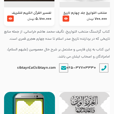
منتخب التواریخ جلد چهارم تاریخ
تفسير القرآن الكريم للشريف
امام زین العابدین و امام محمد
المرتضي قدس سرّه
5.700.000
700.000
تومان
تومان
باقر علیهما السلام
کتاب گرانسنگ منتخب التواريخ، تألیف محمد هاشم خراسانی، از جمله منابع
تاریخی که در بردارنده تاریخ صدر اسلام تا سده چهارم هجری قمری است.
این کتاب به زبان فارسی و مشتمل بر شرح حال معصومین (علیهم السلام)،
امامزادگان و اصحاب ایشان می باشد.
sibtayn[at]sibtayn.com
025-37703330