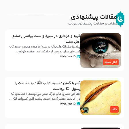
مقالات پیشنهادی
مطالب و مقالات پیشنهادی سردبیر
گریه و عزاداری در سیره و سنت پیامبر از منابع
اهل سنت
پیامبر(صلی‌الله‌علیه‌وآله و سلم) فرمود: عمویم حمزه گریه
کننده‌ای ندارد و پس از حادثه احد، صفیه خواهر...
۱۵ /۰۵/ ۱۴۰۵
اهل سنت
عُمَر با گفتن “حسبنا كتاب اللّه ” به مخالفت با
رسول اللّه برخاست
خفاجی مصری عالم بزرگ سنی می‌نویسد : همانطور که
در احادیث معتبر آمده است، پیامبر اکرم (صلوات اللّه...
۱۵ /۰۵/ ۱۴۰۵
خلفا