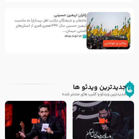
زائران اربعین حسینی
عاشقان و شیفتگان مکتب اهل بیت(ع) به مناسبت
اربعین حسینی سال ۱۴۴۲هجری قمری از استان‌های
المثنی، میسان...
۱۳ /۰۵/ ۱۴۰۵
جالب و خواندنی
جدیدترین ویدئو ها
جدیدترین ویدئو و کلیپ های منتشر شده
مصداق کربلا – حاج حسین سیب
شور ، حسینا! به‌ حق زهرا «أُنْظُرْ
سرخی
إِلَینا» – عزاداری شب هفتم ماه