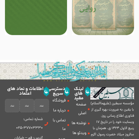
لینک
دسترسی
اطلاعات و نماد های
های
سریع
اعتماد
مفید
فروشگاه
مؤسسه سبطين (عليهماالسلام)
صفحه
با يقين به ضرورت بهره گیرى از
درباره ما
اصلی
فناورى اطلاع رسانى روز،
شماره تماس:
تماس با
وبسایت خود را در تاريخ 17
نوشته ها
37703330-025
ربيع الاول 1424 ق. همزمان با
ما
ویدئو ها
سالروز ميلاد حضرت رسول اكرم
آدرس: قم – خیابان