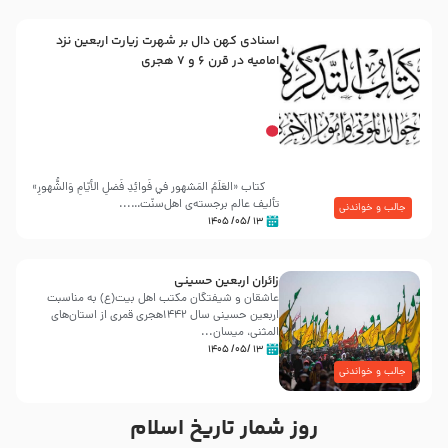
اسنادی کهن دال بر شهرت زیارت اربعین نزد
امامیه در قرن ۶ و ۷ هجری
کتاب «العَلَمُ المَشهور في فَوائِدِ فَضلِ الأيّامِ وَالشُّهورِ»
تألیف عالم برجسته‌ی اهل‌سنّت…...
جالب و خواندنی
۱۳ /۰۵/ ۱۴۰۵
زائران اربعین حسینی
عاشقان و شیفتگان مکتب اهل بیت(ع) به مناسبت
اربعین حسینی سال ۱۴۴۲هجری قمری از استان‌های
المثنی، میسان...
۱۳ /۰۵/ ۱۴۰۵
جالب و خواندنی
روز شمار تاریخ اسلام