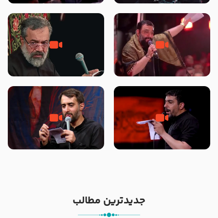
محرّم 1405
جانا جانا ابی عبدالله – کربلایی جواد
مادر منم مثل تو خمیدم – حاج
مقدم – شب هشتم محرم 1448 –
محمود کریمی – شهادت حضرت
هیئت بین الحرمین طهران
رقیه علیها السلام – تیر ۱۴۰۵
هیئت رایة العباس علیه السلام
تک ، عبّاس، صاحب دل‌هاست –
من غلام نوکراتم من عاشق کربلاتم
حاج حنیف طاهری – عزاداری شب
– شور زمینه – شب هفتم – محرم
تاسوعا 1405
1397 – کربلایی محمدحسین
پویانفر
جدیدترین مطالب