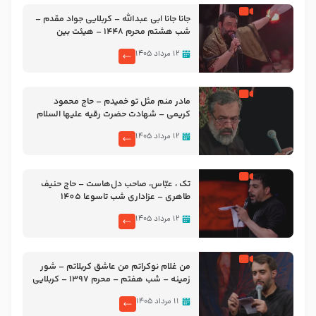
جانا جانا ابی عبدالله – کربلایی جواد مقدم –
شب هشتم محرم 1448 – هیئت بین
الحرمین طهران
۱۲ مرداد ۱۴۰۵
مادر منم مثل تو خمیدم – حاج محمود
کریمی – شهادت حضرت رقیه علیها السلام
– تیر ۱۴۰۵ هیئت رایة العباس علیه السلام
۱۲ مرداد ۱۴۰۵
تک ، عبّاس، صاحب دل‌هاست – حاج حنیف
طاهری – عزاداری شب تاسوعا 1405
۱۲ مرداد ۱۴۰۵
من غلام نوکراتم من عاشق کربلاتم – شور
زمینه – شب هفتم – محرم 1397 – کربلایی
محمدحسین پویانفر
۱۱ مرداد ۱۴۰۵