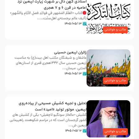
اسنادی کهن دال بر شهرت زیارت اربعین نزد
امامیه در قرن ۶ و ۷ هجری
کتاب «العَلَمُ المَشهور في فَوائِدِ فَضلِ الأيّامِ وَالشُّهورِ»
تألیف عالم برجسته‌ی اهل‌سنّت…...
۱۳ /۰۵/ ۱۴۰۵
جالب و خواندنی
زائران اربعین حسینی
عاشقان و شیفتگان مکتب اهل بیت(ع) به مناسبت
اربعین حسینی سال ۱۴۴۲هجری قمری از استان‌های
المثنی، میسان...
۱۳ /۰۵/ ۱۴۰۵
جالب و خواندنی
تحلیل و تجربه کشیش مسیحی از پیاده‌روی
اربعین: موتور تولید «امید» است
کشیش «مالخاز سونگیو لاچفیلی» یکی از کشیش های
کشور گرجستان است که در مراسم شکوهمند راهپیمایی
اربعین ش...
۱۲ /۰۵/ ۱۴۰۵
جالب و خواندنی