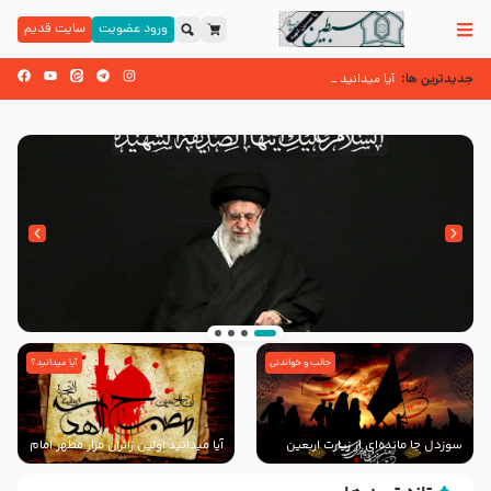
ورود عضویت
سایت قدیم
جدیدترین ها:
زائران اربعین حسینی
آیا میدانید اولین زائران مزار مطهر امام
اسنادی کهن دال بر شهرت زیارت اربعین نزد امامیه در قرن ۶ و ۷ هجری
جالب و خواندنی
آیا میدانید؟
انتشار کتاب ” العروة الوثقى و التعليقات عليها”
با طرحی بسیار زیبا و شکیل
سوزدل جا مانده‌ای از زیارت اربعین
آیا میدانید اولین زائران مزار مطهر امام
حسین (علیه السلام) چه کسانی
بودند؟