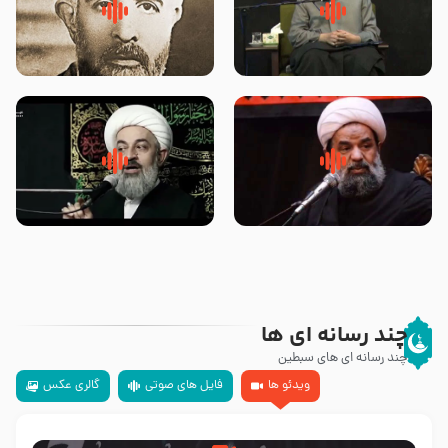
لقب حضرت رقیه سلام الله علیها به
روضه‌ی مجلس یزید ملعون و
چه معناست – حجت الاسلام علوی
اسارت اهل‌بیت علیهم‌السلام –
تهرانی
مرحوم حجت‌الاسلام شیخ علی
محدث زاده
سلام جوانی که امام حسین علیه
زیارتی که اسباب رزق زیاد و عمر
السلام خودش جوابش را دادند
طولانی است حجت السلام حسین
-حجت الاسلام بندانی
یوسفی
چند رسانه ای ها
چند رسانه ای های سبطین
ویدئو ها
فایل های صوتی
گالری عکس