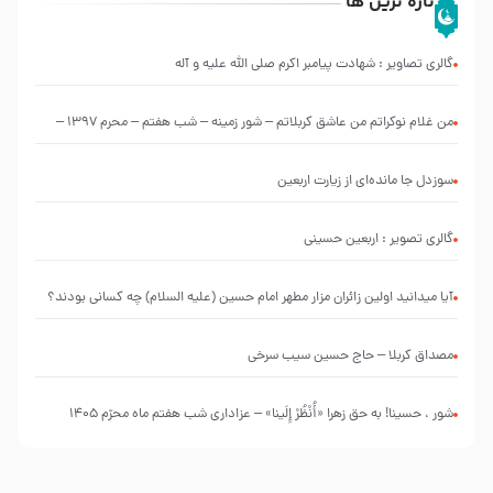
تازه ترین ها
گالری تصاویر : شهادت پیامبر اکرم صلی الله علیه و آله
من غلام نوکراتم من عاشق کربلاتم – شور زمینه – شب هفتم – محرم 1397 –
کربلایی محمدحسین پویانفر
سوزدل جا مانده‌ای از زیارت اربعین
گالری تصویر : اربعین حسینی
آیا میدانید اولین زائران مزار مطهر امام حسین (علیه السلام) چه کسانی بودند؟
مصداق کربلا – حاج حسین سیب سرخی
شور ، حسینا! به‌ حق زهرا «أُنْظُرْ إِلَینا» – عزاداری شب هفتم ماه محرّم 1405