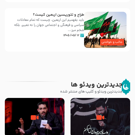
طراح و تئوریسین اربعین کیست؟
باید بفهمیم این اربعین، چیست که تمام معادلات
سیاسی و فرهنگی و اجتماعی جهان را نه تغییر، بلکه
شخم میز...
۱۲ /۰۵/ ۱۴۰۵
جالب و خواندنی
جدیدترین ویدئو ها
جدیدترین ویدئو و کلیپ های منتشر شده
مصداق کربلا – حاج حسین سیب
شور ، حسینا! به‌ حق زهرا «أُنْظُرْ
سرخی
إِلَینا» – عزاداری شب هفتم ماه