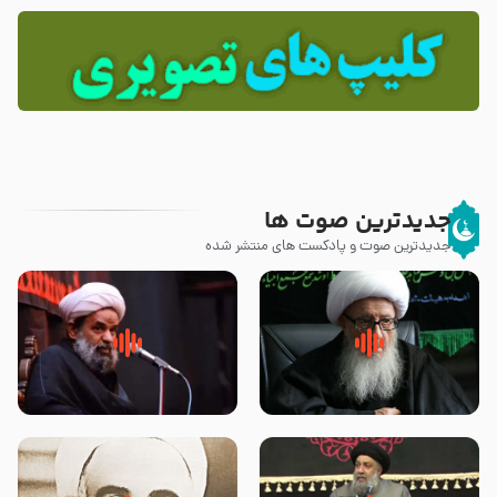
جدیدترین صوت ها
جدیدترین صوت و پادکست های منتشر شده
زوّار اربعین امام حسین (علیه
روضه جانسوز پاره های جگر امام
السلام) با این اشتیاق به زیارت
حسن مجتبی علیه السلام-حجت
بروند – آیت الله وحید خراسانی
الاسلام بندانی