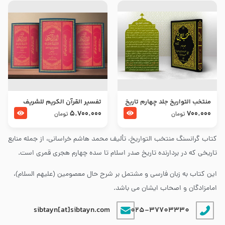
منتخب التواریخ جلد چهارم تاریخ
تفسير القرآن الكريم للشريف
امام زین العابدین و امام محمد
المرتضي قدس سرّه
5.700.000
700.000
تومان
تومان
باقر علیهما السلام
کتاب گرانسنگ منتخب التواريخ، تألیف محمد هاشم خراسانی، از جمله منابع
تاریخی که در بردارنده تاریخ صدر اسلام تا سده چهارم هجری قمری است.
این کتاب به زبان فارسی و مشتمل بر شرح حال معصومین (علیهم السلام)،
امامزادگان و اصحاب ایشان می باشد.
sibtayn[at]sibtayn.com
025-37703330