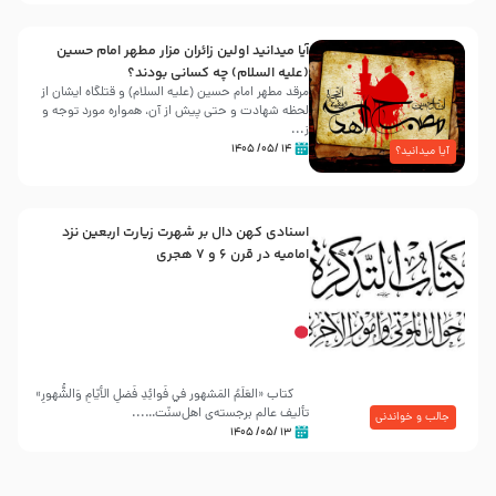
آیا میدانید اولین زائران مزار مطهر امام حسین
(علیه السلام) چه کسانی بودند؟
مرقد مطهر امام حسین (علیه السلام) و قتلگاه ایشان از
لحظه شهادت و حتی پیش از آن، همواره مورد توجه و
ز...
۱۴ /۰۵/ ۱۴۰۵
آیا میدانید؟
اسنادی کهن دال بر شهرت زیارت اربعین نزد
امامیه در قرن ۶ و ۷ هجری
کتاب «العَلَمُ المَشهور في فَوائِدِ فَضلِ الأيّامِ وَالشُّهورِ»
تألیف عالم برجسته‌ی اهل‌سنّت…...
جالب و خواندنی
۱۳ /۰۵/ ۱۴۰۵