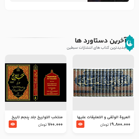
آخرین دستاورد ها
جدیدترین کتاب های انتشارات سبطین
العروة الوثقى و التعليقات عليها
منتخب التواریخ جلد پنجم تاریخ
– طرح جدید
امام جعفر صادق و امام موسی
700.000
19.800.000
تومان
تومان
بن جعفر علیهما السلام