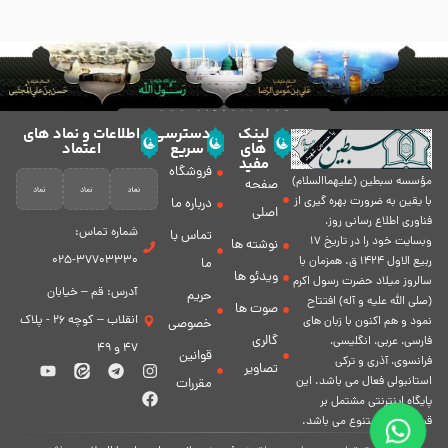
لینک
دسترسی
اطلاعات و نماد های
های
سریع
اعتماد
مفید
فروشگاه
مؤسسه سبطين (عليهماالسلام)
صفحه
با يقين به ضرورت بهره گیرى از
درباره ما
اصلی
فناورى اطلاع رسانى روز،
شماره تماس:
تماس با
وبسایت خود را در تاريخ 17
نوشته ها
37703330-025
ربيع الاول 1424 ق. همزمان با
ما
ویدئو ها
سالروز ميلاد حضرت رسول اكرم
آدرس: قم – خیابان
حریم
(صلی الله علیه و آله) افتتاح
صوت ها
انقلاب – کوچه 26 - پلاک
نمود و هم اكنون با زبان های
خصوصی
گالری
فارسی، عربى، انگلیسی،
47 و 49
قوانین
فرانسوی، آذری و ترکی
تصاویر
استانبولی فعال مى باشد. اين
مقررات
پايگاه اينترنتى مشتمل بر
قسمت هاى متنوع مى باشد.