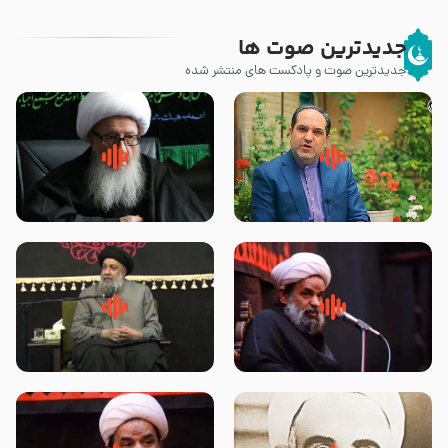
جدیدترین صوت ها
جدیدترین صوت و پادکست های منتشر شده
پیامبر صلی الله علیه وآله و سلم
زوّار اربعین امام حسین (علیه
فرمودند وای بر بچه های آخر
السلام) با این اشتیاق به زیارت
الزمان- دکتر هزار
بروند – آیت الله وحید خراسانی
روضه جانسوز پاره های جگر امام
لقب حضرت رقیه سلام الله علیها به
حسن مجتبی علیه السلام-حجت
چه معناست – حجت الاسلام علوی
الاسلام بندانی
تهرانی