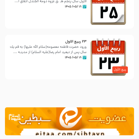
الاول سال پنجم هـ .ق غزوه دُومةُ الجَندل اتفاق ا...
۱۸ /۰۵/ ۱۴۰۵
23 ربيع الاول
ورود حضرت فاطمه معصومه(سلام الله علیها) به قم یك
سال پس از تبعید امام رضا(علیه السلام) از مدینـه ...
۱۸ /۰۵/ ۱۴۰۵
ربیع الأول