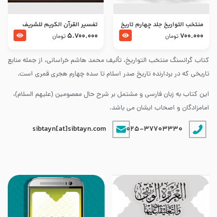
منتخب التواریخ جلد چهارم تاریخ
تفسير القرآن الكريم للشريف
امام زین العابدین و امام محمد
المرتضي قدس سرّه
5.700.000
700.000
تومان
تومان
باقر علیهما السلام
کتاب گرانسنگ منتخب التواريخ، تألیف محمد هاشم خراسانی، از جمله منابع
تاریخی که در بردارنده تاریخ صدر اسلام تا سده چهارم هجری قمری است.
این کتاب به زبان فارسی و مشتمل بر شرح حال معصومین (علیهم السلام)،
امامزادگان و اصحاب ایشان می باشد.
sibtayn[at]sibtayn.com
025-37703330