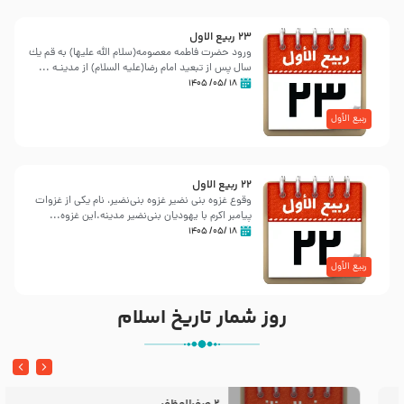
23 ربيع الاول
ورود حضرت فاطمه معصومه(سلام الله علیها) به قم یك
سال پس از تبعید امام رضا(علیه السلام) از مدینـه ...
۱۸ /۰۵/ ۱۴۰۵
ربیع الأول
22 ربيع الاول
وقوع غزوه بنی نضیر غزوه بنی‌نضیر، نام یکی از غزوات
پیامبر اکرم با یهودیان بنی‌نضیر مدینه.این غزوه...
۱۸ /۰۵/ ۱۴۰۵
ربیع الأول
روز شمار تاریخ اسلام