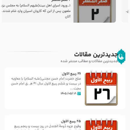
2 صفرالمظفر
1ـ ورود اسراى اهل بیت‌(علیهم السلام) به مجلس یزید
ملعون پس از این كه كاروان اسیران وارد شام شدند،
آنان
جدیدترین مقالات
جدیدترین مقالات و مطالب منتشر شده
26 ربيع الاول
صلح حضرت امام حسن مجتبی(علیه السلام) با معاویه
در بیست و ششم ربیع الاول سال 41 هـ .ق امام حسن
مجت...
۱۸ /۰۵/ ۱۴۰۵
25 ربيع الاول
وقوع غزوه دُومةُ الجَندل در روز بیست و پنجم ربیع