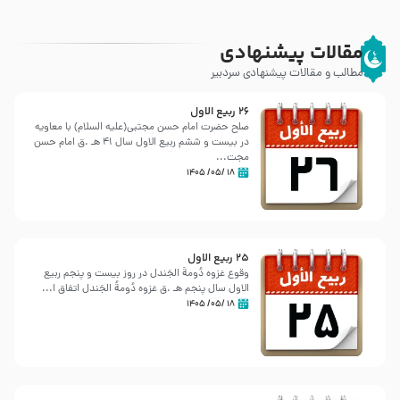
مقالات پیشنهادی
مطالب و مقالات پیشنهادی سردبیر
26 ربيع الاول
صلح حضرت امام حسن مجتبی(علیه السلام) با معاویه
در بیست و ششم ربیع الاول سال 41 هـ .ق امام حسن
مجت...
۱۸ /۰۵/ ۱۴۰۵
25 ربيع الاول
وقوع غزوه دُومةُ الجَندل در روز بیست و پنجم ربیع
الاول سال پنجم هـ .ق غزوه دُومةُ الجَندل اتفاق ا...
۱۸ /۰۵/ ۱۴۰۵