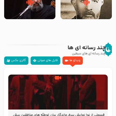
روضه‌ی مجلس یزید ملعون و
سلام جوانی که امام حسین علیه
اسارت اهل‌بیت علیهم‌السلام –
السلام خودش جوابش را دادند
مرحوم حجت‌الاسلام شیخ علی
-حجت الاسلام بندانی
محدث زاده
چند رسانه ای ها
چند رسانه ای های سبطین
ویدئو ها
فایل های صوتی
گالری عکس
قسمتی از نوا نمایش بیرق ماندگار بیان توطئه های منافقین پیش