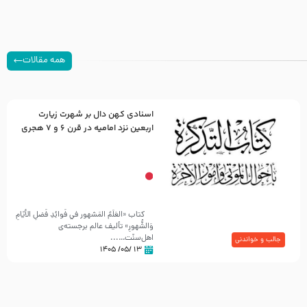
همه مقالات
اسنادی کهن دال بر شهرت زیارت
اربعین نزد امامیه در قرن ۶ و ۷ هجری
کتاب «العَلَمُ المَشهور في فَوائِدِ فَضلِ الأيّامِ
وَالشُّهورِ» تألیف عالم برجسته‌ی
اهل‌سنّت…...
جالب و خواندنی
۱۳ /۰۵/ ۱۴۰۵