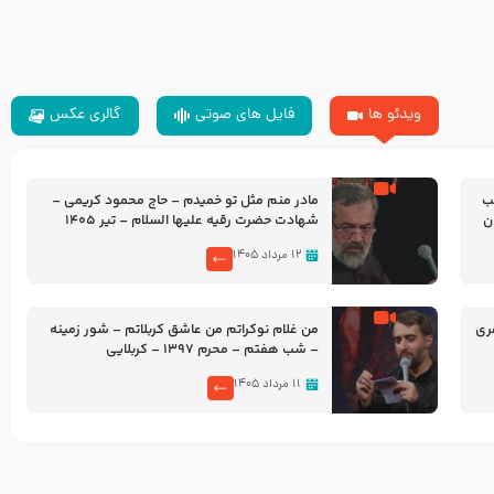
ویدئو ها
فایل های صوتی
گالری عکس
شب
مادر منم مثل تو خمیدم – حاج محمود کریمی –
شهادت حضرت رقیه علیها السلام – تیر ۱۴۰۵
هیئت رایة العباس علیه السلام
۱۲ مرداد ۱۴۰۵
ری
من غلام نوکراتم من عاشق کربلاتم – شور زمینه
– شب هفتم – محرم 1397 – کربلایی
محمدحسین پویانفر
۱۱ مرداد ۱۴۰۵