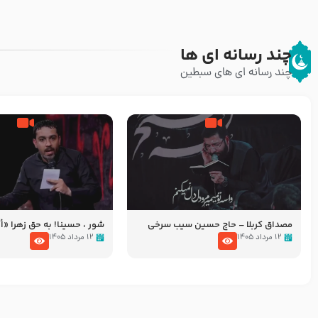
چند رسانه ای ها
چند رسانه ای های سبطین
مصداق کربلا – حاج حسین سیب سرخی
شور ، حسینا! به‌ حق زهرا «أُنْظُ
عزاداری شب هفتم ماه محرّم 05
۱۲ مرداد ۱۴۰۵
۱۲ مرداد ۱۴۰۵