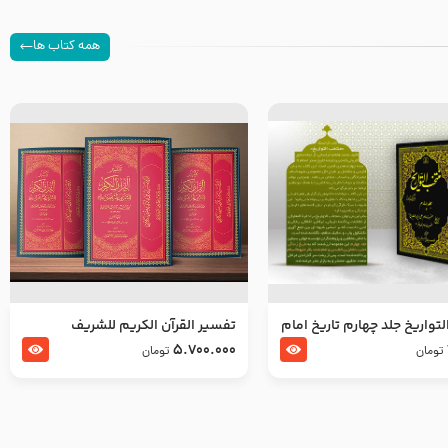
همه کتاب ها
تواریخ جلد چهارم تاریخ امام
تفسير القرآن الكريم للشريف
بدین و امام محمد باقر
المرتضي قدس سرّه
5.700.000
تومان
تومان
لسلام