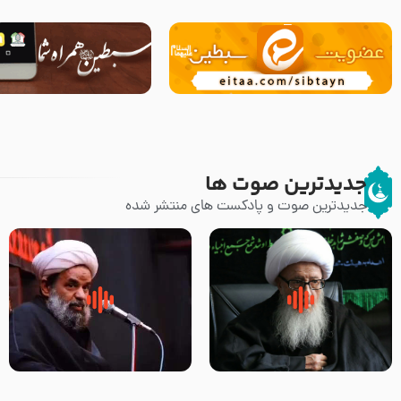
جدیدترین صوت ها
جدیدترین صوت و پادکست های منتشر شده
زوّار اربعین امام حسین (علیه
روضه جانسوز پاره های جگر امام
السلام) با این اشتیاق به زیارت
حسن مجتبی علیه السلام-حجت
بروند – آیت الله وحید خراسانی
الاسلام بندانی