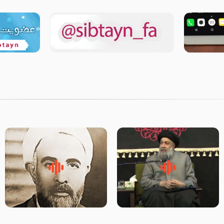
لقب حضرت رقیه سلام الله علیها
روضه‌ی مجلس یزید ملعون و
به چه معناست – حجت الاسلام
اسارت اهل‌بیت علیهم‌السلام –
علوی تهرانی
مرحوم حجت‌الاسلام شیخ علی
محدث زاده