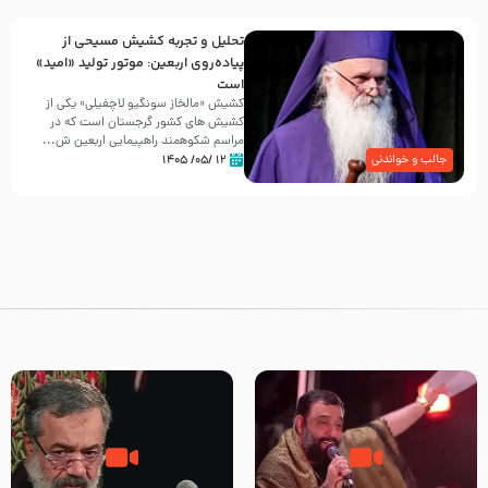
تحلیل و تجربه کشیش مسیحی از
پیاده‌روی اربعین: موتور تولید «امید»
است
کشیش «مالخاز سونگیو لاچفیلی» یکی از
کشیش های کشور گرجستان است که در
مراسم شکوهمند راهپیمایی اربعین ش...
۱۲ /۰۵/ ۱۴۰۵
جالب و خواندنی