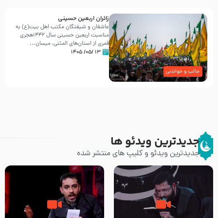
زائران اربعین حسینی
عاشقان و شیفتگان مکتب اهل بیت(ع) به
مناسبت اربعین حسینی سال ۱۴۴۲هجری
قمری از استان‌های المثنی، میسان...
۱۳ /۰۵/ ۱۴۰۵
جالب و خواندنی
جدیدترین ویدئو ها
جدیدترین ویدئو و کلیپ های منتشر شده