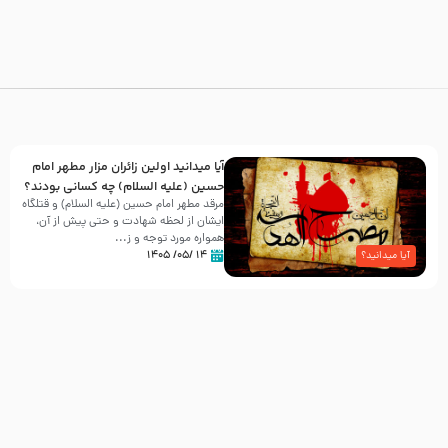
آیا میدانید اولین زائران مزار مطهر امام
حسین (علیه السلام) چه کسانی بودند؟
مرقد مطهر امام حسین (علیه السلام) و قتلگاه
ایشان از لحظه شهادت و حتی پیش از آن،
همواره مورد توجه و ز...
۱۴ /۰۵/ ۱۴۰۵
آیا میدانید؟