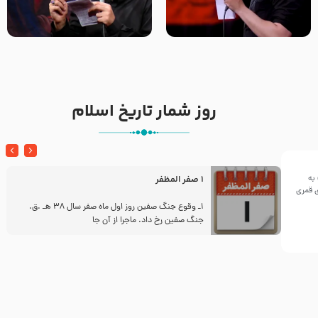
تک ، عبّاس، صاحب دل‌هاست –
من غلام نوکراتم من عاشق
حاج حنیف طاهری – عزاداری شب
کربلاتم – شور زمینه – شب هفتم
تاسوعا 1405
– محرم 1397 – کربلایی
محمدحسین پویانفر
روز شمار تاریخ اسلام
به
1 صفر المظفر
ینی سال ۱۴۴۲هجری قمری
ز
1ـ وقوع جنگ صفین روز اول ماه صفر سال 38 هـ .ق.
جنگ صفین رخ داد. ماجرا از آن جا