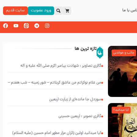
س با ما
ورود عضویت
سایت قدیم
تازه ترین ها
جالب و خواندنی
گالری تصاویر : شهادت پیامبر اکرم صلی الله علیه و آله
من غلام نوکراتم من عاشق کربلاتم – شور زمینه – شب هفتم –
محرم 1397 – کربلایی محمدحسین پویانفر
سوزدل جا مانده‌ای از زیارت اربعین
آیا میدانید؟
گالری تصویر : اربعین حسینی
آیا میدانید اولین زائران مزار مطهر امام حسین (علیه السلام)