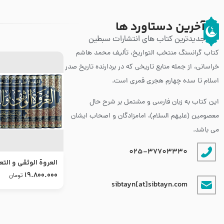
آخرین دستاورد ها
جدیدترین کتاب های انتشارات سبطین
کتاب گرانسنگ منتخب التواريخ، تألیف محمد هاشم
خراسانی، از جمله منابع تاریخی که در بردارنده تاریخ صدر
اسلام تا سده چهارم هجری قمری است.
این کتاب به زبان فارسی و مشتمل بر شرح حال
معصومین (علیهم السلام)، امامزادگان و اصحاب ایشان
می باشد.
025-37703330
العروة الوثقى و التع
طرح جدید
19.800.000
تومان
sibtayn[at]sibtayn.com