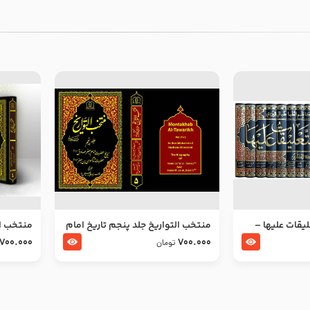
ليقات عليها –
منتخب التواریخ جلد پنجم تاریخ امام
منتخب ال
جعفر صادق و امام موسی بن جعفر
زین العا
700.000
700.000
تومان
علیهما السلام
علیهما ا