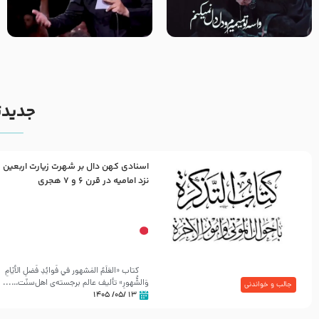
مصداق کربلا – حاج حسین سیب
شور ، حسینا! به‌ حق زهرا «أُنْظُرْ
سرخی
إِلَینا» – عزاداری شب هفتم ماه
محرّم 1405
جدیدت
اسنادی کهن دال بر شهرت زیارت اربعین
نزد امامیه در قرن ۶ و ۷ هجری
کتاب «العَلَمُ المَشهور في فَوائِدِ فَضلِ الأيّامِ
وَالشُّهورِ» تألیف عالم برجسته‌ی اهل‌سنّت…...
جالب و خواندنی
۱۳ /۰۵/ ۱۴۰۵