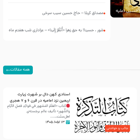
چه کسانی بودند؟
ام حسین (علیه
مصداق کربلا – حاج حسین سیب سرخی
شور ، حسینا! به‌ حق زهرا «أُنْظُرْ إِلَینا» – عزاداری شب هفتم ماه
محرّم 1405
همه مقالات
اسنادی کهن دال بر شهرت زیارت
اربعین نزد امامیه در قرن ۶ و ۷ هجری
کتاب «العَلَمُ المَشهور في فَوائِدِ فَضلِ الأيّامِ
وَالشُّهورِ» تألیف عالم برجسته‌ی
اهل‌سنّت…...
۱۳ /۰۵/ ۱۴۰۵
جالب و خواندنی