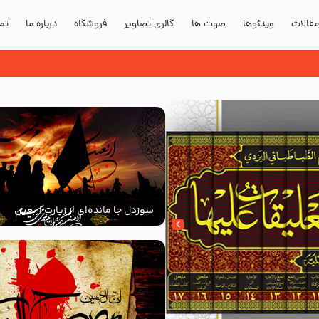
قالات
ویدئوها
صوت ها
گالری تصاویر
فروشگاه
درباره ما
تما
سوزدل جا مانده‌ای از زیارت اربعین