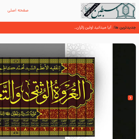
صفحه اصلی
م
جدیدترین ها:
زائران اربعین حسینی
اسنادی کهن دال بر شهرت زیارت اربعین نزد امامیه در قرن ۶ و ۷ هجری
آیا میدانید اولین زائران مزار مطهر امام حسین (علیه السلام) چه کسانی ب