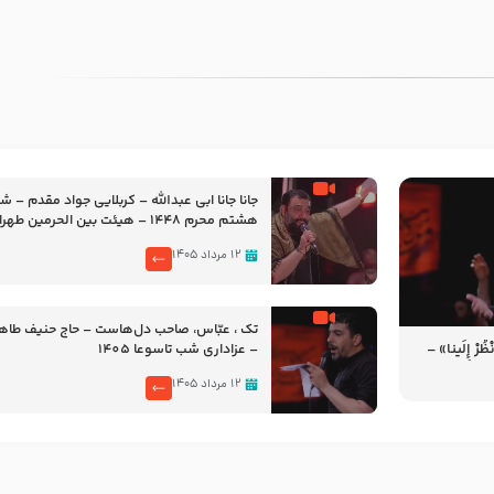
جانا جانا ابی عبدالله – کربلایی جواد مقدم – 
هشتم محرم 1448 – هیئت بین الحرمین طهران
۱۲ مرداد ۱۴۰۵
تک ، عبّاس، صاحب دل‌هاست – حاج حنیف طاه
رْ إِلَینا» –
– عزاداری شب تاسوعا 1405
14
۱۲ مرداد ۱۴۰۵