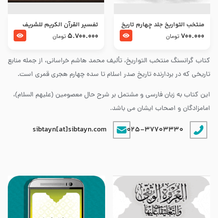
منتخب التواریخ جلد چهارم تاریخ
تفسير القرآن الكريم للشريف
امام زین العابدین و امام محمد
المرتضي قدس سرّه
5.700.000
700.000
تومان
تومان
باقر علیهما السلام
کتاب گرانسنگ منتخب التواريخ، تألیف محمد هاشم خراسانی، از جمله منابع
تاریخی که در بردارنده تاریخ صدر اسلام تا سده چهارم هجری قمری است.
این کتاب به زبان فارسی و مشتمل بر شرح حال معصومین (علیهم السلام)،
امامزادگان و اصحاب ایشان می باشد.
sibtayn[at]sibtayn.com
025-37703330