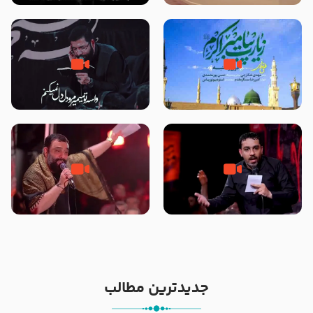
تصاویری از مسجد النبی
زیارت پیامبر اکرم صلی الله علیه و
مصداق کربلا – حاج حسین سیب
آله در روز شنبه با نوای علی فانی
سرخی
شور ، حسینا! به‌ حق زهرا «أُنْظُرْ
جانا جانا ابی عبدالله – کربلایی جواد
إِلَینا» – عزاداری شب هفتم ماه
مقدم – شب هشتم محرم 1448 –
محرّم 1405
هیئت بین الحرمین طهران
جدیدترین مطالب