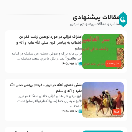
مقالات پیشنهادی
مطالب و مقالات پیشنهادی سردبیر
اعتراف غزالی در مورد توهین زشت عُمَر بن
الخطاب به پیامبر اکرم صلی الله علیه و آله و
سلم
غزالی عالم بزرگ و صوفی مسلك اهل سقيفه در کتاب
“سرالعالمین” بعد از نقل ماجرای بیعت متخلف ...
اهل سنت
۱۷ /۰۵/ ۱۴۰۵
نقش خلفای ثلاثه در ترور نافرجام پیامبر صلی الله
علیه و آله و سلم
طبق برخی شواهد و قرائن خلفای سه‌گانه در ترور
نافرجام رسول خدا (صلی‌الله‌علیه‌و‌آله‌وسلّم) دست
داشته‌...
۱۷ /۰۵/ ۱۴۰۵
خلفا