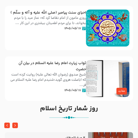
احیای سنت پیامبر (صلی الله علیه و آله و سلّم )
روزی مامون از امام تقاضا کرد که: نماز عید را با مردم
بخواند، تا برای مردم اطمینان بیشتری در این کار ...
۱۷ /۰۵/ ۱۴۰۵
ثواب زیارت امام رضا علیه السلام در بیان آن
حضرت
شیخ صدوق (رضوان الله تعالی علیه) روایت کرده است
که اباصلت هروی گوید:شنیدم امام رضا علیه السلام می
فر...
۱۷ /۰۵/ ۱۴۰۵
عقاید
روز شمار تاریخ اسلام