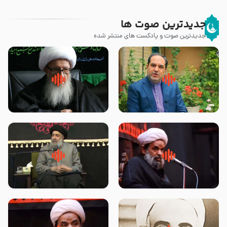
جدیدترین صوت ها
جدیدترین صوت و پادکست های منتشر شده
پیامبر صلی الله علیه وآله و سلم
زوّار اربعین امام حسین (علیه
فرمودند وای بر بچه های آخر
السلام) با این اشتیاق به زیارت
الزمان- دکتر هزار
بروند – آیت الله وحید خراسانی
روضه جانسوز پاره های جگر امام
لقب حضرت رقیه سلام الله علیها به
حسن مجتبی علیه السلام-حجت
چه معناست – حجت الاسلام علوی
الاسلام بندانی
تهرانی