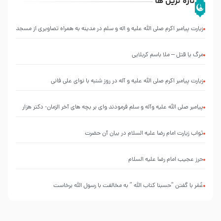
تازه ترین ها
زیارت پیامبر اکرم صلی الله علیه و اله و سلم در مدینه به همراه تصاویری از مسجد
النبی
مرگ یا قتل – ملا باسم کربلایی
زیارت پیامبر اکرم صلی الله علیه و آله در روز شنبه با نوای علی فانی
پیامبر صلی الله علیه وآله و سلم فرمودند وای بر بچه های آخر الزمان- دکتر هزار
ثواب زیارت امام رضا علیه السلام در بیان آن حضرت
حرز عجیب امام رضا علیه السلام
عُمَر با گفتن “حسبنا كتاب اللّه ” به مخالفت با رسول اللّه برخاست