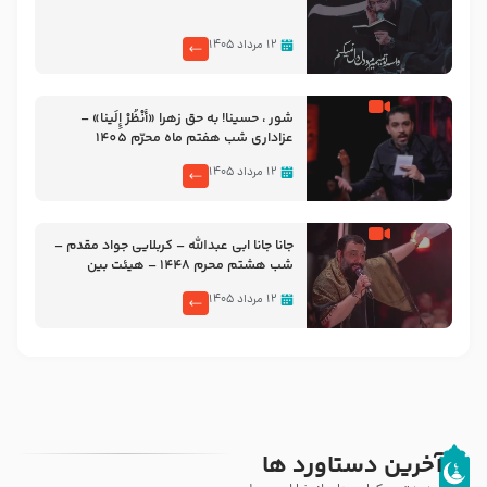
۱۲ مرداد ۱۴۰۵
شور ، حسینا! به‌ حق زهرا «أُنْظُرْ إِلَینا» –
عزاداری شب هفتم ماه محرّم 1405
۱۲ مرداد ۱۴۰۵
جانا جانا ابی عبدالله – کربلایی جواد مقدم –
شب هشتم محرم 1448 – هیئت بین
الحرمین طهران
۱۲ مرداد ۱۴۰۵
آخرین دستاورد ها