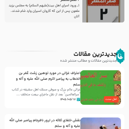
2 صفرالمظفر
1ـ ورود اسراى اهل بیت‌(علیهم السلام) به مجلس یزید
ملعون پس از این كه كاروان اسیران وارد شام شدند،
آنان
جدیدترین مقالات
جدیدترین مقالات و مطالب منتشر شده
اعتراف غزالی در مورد توهین زشت عُمَر بن
الخطاب به پیامبر اکرم صلی الله علیه و آله و
سلم
غزالی عالم بزرگ و صوفی مسلك اهل سقيفه در کتاب
“سرالعالمین” بعد از نقل ماجرای بیعت متخلف ...
اهل سنت
۱۷ /۰۵/ ۱۴۰۵
نقش خلفای ثلاثه در ترور نافرجام پیامبر صلی الله
علیه و آله و سلم