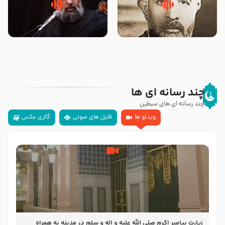
روضه‌ی مجلس یزید ملعون و
سلام جوانی که امام حسین علیه
اسارت اهل‌بیت علیهم‌السلام –
السلام خودش جوابش را دادند
مرحوم حجت‌الاسلام شیخ علی
-حجت الاسلام بندانی
محدث زاده
چند رسانه ای ها
چند رسانه ای های سبطین
ویدئو ها
فایل های صوتی
گالری عکس
زیارت پیامبر اکرم صلی الله علیه و اله و سلم در مدینه به همراه