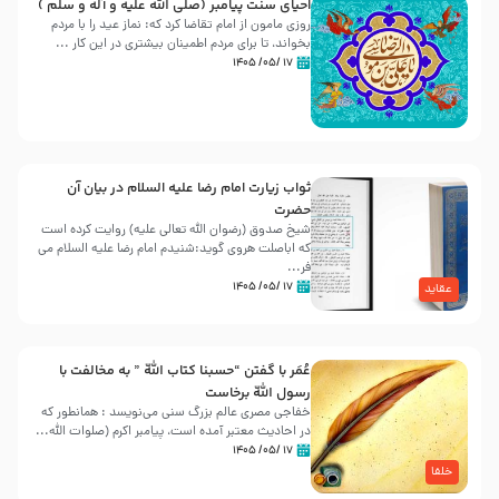
احیای سنت پیامبر (صلی الله علیه و آله و سلّم )
روزی مامون از امام تقاضا کرد که: نماز عید را با مردم
بخواند، تا برای مردم اطمینان بیشتری در این کار ...
۱۷ /۰۵/ ۱۴۰۵
ثواب زیارت امام رضا علیه السلام در بیان آن
حضرت
شیخ صدوق (رضوان الله تعالی علیه) روایت کرده است
که اباصلت هروی گوید:شنیدم امام رضا علیه السلام می
فر...
۱۷ /۰۵/ ۱۴۰۵
عقاید
عُمَر با گفتن “حسبنا كتاب اللّه ” به مخالفت با
رسول اللّه برخاست
خفاجی مصری عالم بزرگ سنی می‌نویسد : همانطور که
در احادیث معتبر آمده است، پیامبر اکرم (صلوات اللّه...
۱۷ /۰۵/ ۱۴۰۵
خلفا