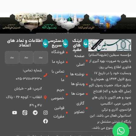
لینک
دسترسی
اطلاعات و نماد های
های
سریع
اعتماد
مفید
فروشگاه
مؤسسه سبطين (عليهماالسلام)
صفحه
با يقين به ضرورت بهره گیرى از
درباره ما
اصلی
فناورى اطلاع رسانى روز،
شماره تماس:
تماس با
وبسایت خود را در تاريخ 17
نوشته ها
37703330-025
ربيع الاول 1424 ق. همزمان با
ما
ویدئو ها
سالروز ميلاد حضرت رسول اكرم
آدرس: قم – خیابان
حریم
(صلی الله علیه و آله) افتتاح
صوت ها
انقلاب – کوچه 26 - پلاک
نمود و هم اكنون با زبان های
خصوصی
گالری
فارسی، عربى، انگلیسی،
47 و 49
قوانین
فرانسوی، آذری و ترکی
تصاویر
استانبولی فعال مى باشد. اين
مقررات
پايگاه اينترنتى مشتمل بر
قسمت هاى متنوع مى باشد.