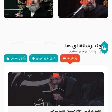
سلام جوانی که امام حسین علیه
زیارتی که اسباب رزق زیاد و عمر
السلام خودش جوابش را دادند
طولانی است حجت السلام حسین
-حجت الاسلام بندانی
یوسفی
چند رسانه ای ها
چند رسانه ای های سبطین
ویدئو ها
فایل های صوتی
گالری عکس
مصداق کربلا – حاج حسین سیب سرخی