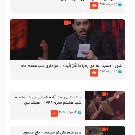
۱۲ مرداد ۱۴۰۵
شور ، حسینا! به‌ حق زهرا «أُنْظُرْ إِلَینا» – عزاداری شب هفتم ماه
محرّم 1405
۱۲ مرداد ۱۴۰۵
جانا جانا ابی عبدالله – کربلایی جواد مقدم –
شب هشتم محرم 1448 – هیئت بین
الحرمین طهران
۱۲ مرداد ۱۴۰۵
مادر منم مثل تو خمیدم – حاج محمود