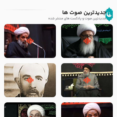
جدیدترین صوت ها
جدیدترین صوت و پادکست های منتشر شده
زوّار اربعین امام حسین (علیه
روضه جانسوز پاره های جگر امام
السلام) با این اشتیاق به زیارت
حسن مجتبی علیه السلام-حجت
بروند – آیت الله وحید خراسانی
الاسلام بندانی
لقب حضرت رقیه سلام الله علیها به
روضه‌ی مجلس یزید ملعون و
چه معناست – حجت الاسلام علوی
اسارت اهل‌بیت علیهم‌السلام –
تهرانی
مرحوم حجت‌الاسلام شیخ علی
محدث زاده