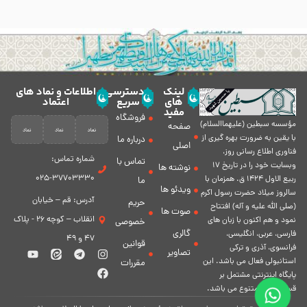
لینک
دسترسی
اطلاعات و نماد های
های
سریع
اعتماد
مفید
فروشگاه
مؤسسه سبطين (عليهماالسلام)
صفحه
با يقين به ضرورت بهره گیرى از
درباره ما
اصلی
فناورى اطلاع رسانى روز،
شماره تماس:
تماس با
وبسایت خود را در تاريخ 17
نوشته ها
37703330-025
ربيع الاول 1424 ق. همزمان با
ما
ویدئو ها
سالروز ميلاد حضرت رسول اكرم
آدرس: قم – خیابان
حریم
(صلی الله علیه و آله) افتتاح
صوت ها
انقلاب – کوچه 26 - پلاک
نمود و هم اكنون با زبان های
خصوصی
گالری
فارسی، عربى، انگلیسی،
47 و 49
قوانین
فرانسوی، آذری و ترکی
تصاویر
استانبولی فعال مى باشد. اين
مقررات
پايگاه اينترنتى مشتمل بر
قسمت هاى متنوع مى باشد.