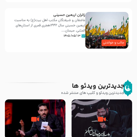
زائران اربعین حسینی
عاشقان و شیفتگان مکتب اهل بیت(ع) به مناسبت
اربعین حسینی سال ۱۴۴۲هجری قمری از استان‌های
المثنی، میسان...
۱۳ /۰۵/ ۱۴۰۵
جالب و خواندنی
جدیدترین ویدئو ها
جدیدترین ویدئو و کلیپ های منتشر شده
مصداق کربلا – حاج حسین سیب
شور ، حسینا! به‌ حق زهرا «أُنْظُرْ
سرخی
إِلَینا» – عزاداری شب هفتم ماه