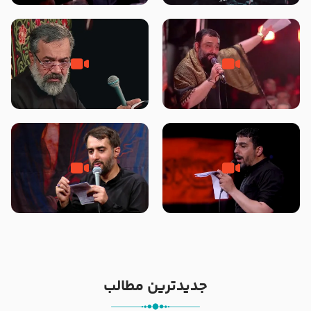
محرّم 1405
جانا جانا ابی عبدالله – کربلایی جواد
مادر منم مثل تو خمیدم – حاج
مقدم – شب هشتم محرم 1448 –
محمود کریمی – شهادت حضرت
هیئت بین الحرمین طهران
رقیه علیها السلام – تیر ۱۴۰۵
هیئت رایة العباس علیه السلام
تک ، عبّاس، صاحب دل‌هاست –
من غلام نوکراتم من عاشق کربلاتم
حاج حنیف طاهری – عزاداری شب
– شور زمینه – شب هفتم – محرم
تاسوعا 1405
1397 – کربلایی محمدحسین
پویانفر
جدیدترین مطالب