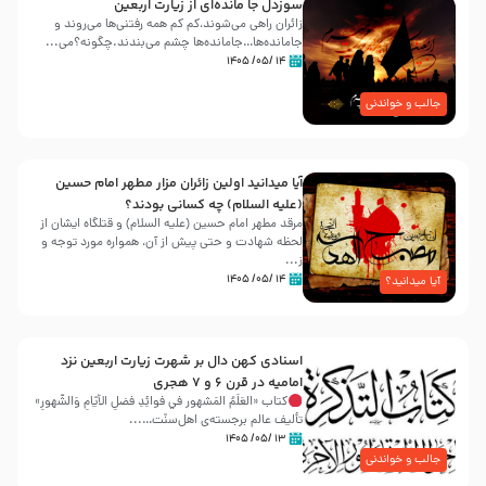
سوزدل جا مانده‌ای از زیارت اربعین
زائران راهی می‌شوند،کم‌ کم همه رفتنی‌ها می‌روند و
جامانده‌ها…جامانده‌ها چشم می‌بندند.چگونه؟می‌...
۱۴ /۰۵/ ۱۴۰۵
جالب و خواندنی
آیا میدانید اولین زائران مزار مطهر امام حسین
(علیه السلام) چه کسانی بودند؟
مرقد مطهر امام حسین (علیه السلام) و قتلگاه ایشان از
لحظه شهادت و حتی پیش از آن، همواره مورد توجه و
ز...
۱۴ /۰۵/ ۱۴۰۵
آیا میدانید؟
اسنادی کهن دال بر شهرت زیارت اربعین نزد
امامیه در قرن ۶ و ۷ هجری
کتاب «العَلَمُ المَشهور في فَوائِدِ فَضلِ الأيّامِ وَالشُّهورِ»
تألیف عالم برجسته‌ی اهل‌سنّت…...
۱۳ /۰۵/ ۱۴۰۵
جالب و خواندنی