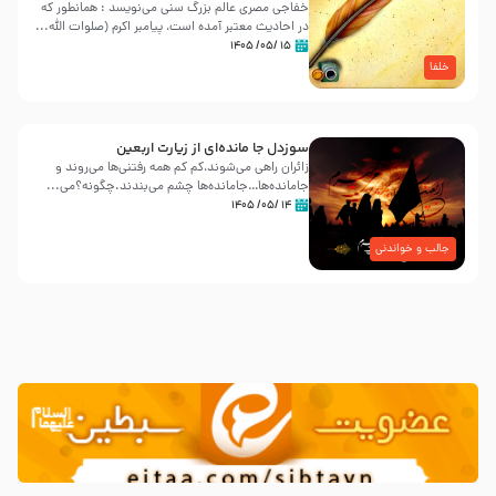
خفاجی مصری عالم بزرگ سنی می‌نویسد : همانطور که
در احادیث معتبر آمده است، پیامبر اکرم (صلوات اللّه...
۱۵ /۰۵/ ۱۴۰۵
خلفا
سوزدل جا مانده‌ای از زیارت اربعین
زائران راهی می‌شوند،کم‌ کم همه رفتنی‌ها می‌روند و
جامانده‌ها…جامانده‌ها چشم می‌بندند.چگونه؟می‌...
۱۴ /۰۵/ ۱۴۰۵
جالب و خواندنی