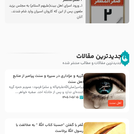
2 صفرالمظفر
1ـ ورود اسراى اهل بیت‌(علیهم السلام) به مجلس یزید
ملعون پس از این كه كاروان اسیران وارد شام شدند،
آنان
جدیدترین مقالات
جدیدترین مقالات و مطالب منتشر شده
گریه و عزاداری در سیره و سنت پیامبر از منابع
اهل سنت
پیامبر(صلی‌الله‌علیه‌وآله و سلم) فرمود: عمویم حمزه گریه
کننده‌ای ندارد و پس از حادثه احد، صفیه خواهر...
۱۵ /۰۵/ ۱۴۰۵
اهل سنت
عُمَر با گفتن “حسبنا كتاب اللّه ” به مخالفت با
رسول اللّه برخاست