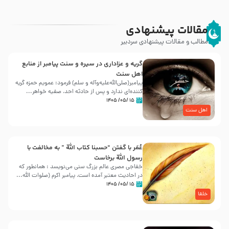
مقالات پیشنهادی
مطالب و مقالات پیشنهادی سردبیر
گریه و عزاداری در سیره و سنت پیامبر از منابع
اهل سنت
پیامبر(صلی‌الله‌علیه‌وآله و سلم) فرمود: عمویم حمزه گریه
کننده‌ای ندارد و پس از حادثه احد، صفیه خواهر...
۱۵ /۰۵/ ۱۴۰۵
اهل سنت
عُمَر با گفتن “حسبنا كتاب اللّه ” به مخالفت با
رسول اللّه برخاست
خفاجی مصری عالم بزرگ سنی می‌نویسد : همانطور که
در احادیث معتبر آمده است، پیامبر اکرم (صلوات اللّه...
۱۵ /۰۵/ ۱۴۰۵
خلفا