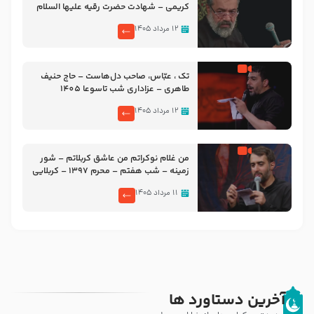
کریمی – شهادت حضرت رقیه علیها السلام
– تیر ۱۴۰۵ هیئت رایة العباس علیه السلام
۱۲ مرداد ۱۴۰۵
تک ، عبّاس، صاحب دل‌هاست – حاج حنیف
طاهری – عزاداری شب تاسوعا 1405
۱۲ مرداد ۱۴۰۵
من غلام نوکراتم من عاشق کربلاتم – شور
زمینه – شب هفتم – محرم 1397 – کربلایی
محمدحسین پویانفر
۱۱ مرداد ۱۴۰۵
آخرین دستاورد ها