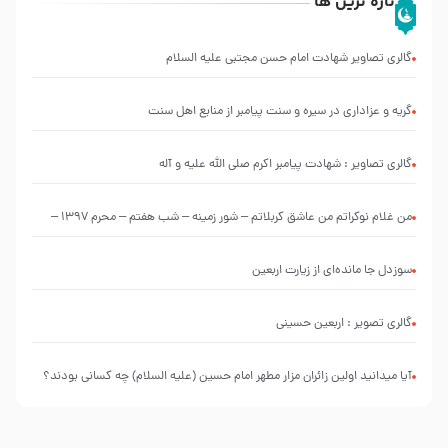
تازه ترین ها
گالری تصاویر شهادت امام حسن مجتبی علیه السلام
گریه و عزاداری در سیره و سنت پیامبر از منابع اهل سنت
گالری تصاویر : شهادت پیامبر اکرم صلی الله علیه و آله
من غلام نوکراتم من عاشق کربلاتم – شور زمینه – شب هفتم – محرم 1397 –
کربلایی محمدحسین پویانفر
سوزدل جا مانده‌ای از زیارت اربعین
گالری تصویر : اربعین حسینی
آیا میدانید اولین زائران مزار مطهر امام حسین (علیه السلام) چه کسانی بودند؟