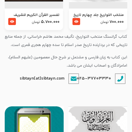
منتخب التواریخ جلد چهارم تاریخ
تفسير القرآن الكريم للشريف
امام زین العابدین و امام محمد
المرتضي قدس سرّه
5.700.000
700.000
تومان
تومان
باقر علیهما السلام
کتاب گرانسنگ منتخب التواريخ، تألیف محمد هاشم خراسانی، از جمله منابع
تاریخی که در بردارنده تاریخ صدر اسلام تا سده چهارم هجری قمری است.
این کتاب به زبان فارسی و مشتمل بر شرح حال معصومین (علیهم السلام)،
امامزادگان و اصحاب ایشان می باشد.
sibtayn[at]sibtayn.com
025-37703330