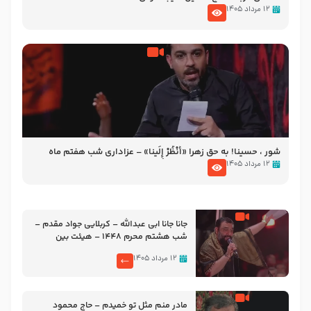
۱۲ مرداد ۱۴۰۵
شور ، حسینا! به‌ حق زهرا «أُنْظُرْ إِلَینا» – عزاداری شب هفتم ماه
محرّم 1405
۱۲ مرداد ۱۴۰۵
جانا جانا ابی عبدالله – کربلایی جواد مقدم –
شب هشتم محرم 1448 – هیئت بین
الحرمین طهران
۱۲ مرداد ۱۴۰۵
مادر منم مثل تو خمیدم – حاج محمود