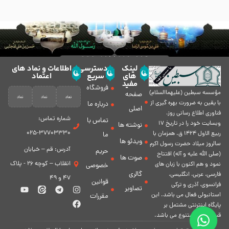
لینک
دسترسی
اطلاعات و نماد های
های
سریع
اعتماد
مفید
فروشگاه
مؤسسه سبطين (عليهماالسلام)
صفحه
با يقين به ضرورت بهره گیرى از
درباره ما
اصلی
فناورى اطلاع رسانى روز،
شماره تماس:
تماس با
وبسایت خود را در تاريخ 17
نوشته ها
37703330-025
ربيع الاول 1424 ق. همزمان با
ما
ویدئو ها
سالروز ميلاد حضرت رسول اكرم
آدرس: قم – خیابان
حریم
(صلی الله علیه و آله) افتتاح
صوت ها
انقلاب – کوچه 26 - پلاک
نمود و هم اكنون با زبان های
خصوصی
گالری
فارسی، عربى، انگلیسی،
47 و 49
قوانین
فرانسوی، آذری و ترکی
تصاویر
استانبولی فعال مى باشد. اين
مقررات
پايگاه اينترنتى مشتمل بر
قسمت هاى متنوع مى باشد.