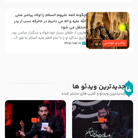
چگونه ائمه علیهم السلام را اولاد پیامبر صلی
الله علیه و اله می دانیم در حالیکه نسب از پدر
منتقل می شود
هارون از خلفای بسیار خودخواه و سنگدل عباسی بود.
تاریخ مذاکره او را با امام کاظم علیه السلام به طور گ...
جالب و خواندنی
۱۷ /۰۵/ ۱۴۰۵
جدیدترین ویدئو ها
جدیدترین ویدئو و کلیپ های منتشر شده
مصداق کربلا – حاج حسین سیب
شور ، حسینا! به‌ حق زهرا «أُنْظُرْ
سرخی
إِلَینا» – عزاداری شب هفتم ماه