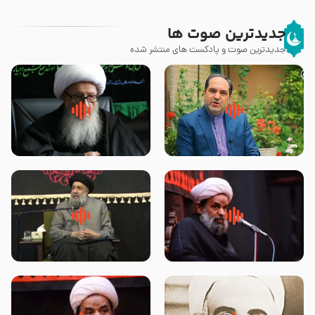
جدیدترین صوت ها
جدیدترین صوت و پادکست های منتشر شده
پیامبر صلی الله علیه وآله و سلم
زوّار اربعین امام حسین (علیه
فرمودند وای بر بچه های آخر
السلام) با این اشتیاق به زیارت
الزمان- دکتر هزار
بروند – آیت الله وحید خراسانی
روضه جانسوز پاره های جگر امام
لقب حضرت رقیه سلام الله علیها به
حسن مجتبی علیه السلام-حجت
چه معناست – حجت الاسلام علوی
الاسلام بندانی
تهرانی