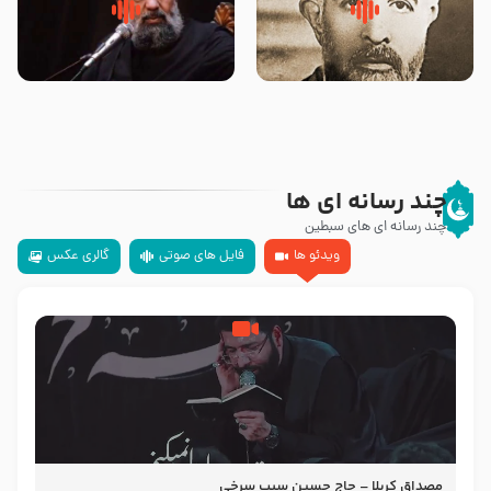
روضه‌ی مجلس یزید ملعون و
سلام جوانی که امام حسین علیه
اسارت اهل‌بیت علیهم‌السلام –
السلام خودش جوابش را دادند
مرحوم حجت‌الاسلام شیخ علی
-حجت الاسلام بندانی
محدث زاده
چند رسانه ای ها
چند رسانه ای های سبطین
ویدئو ها
فایل های صوتی
گالری عکس
مصداق کربلا – حاج حسین سیب سرخی