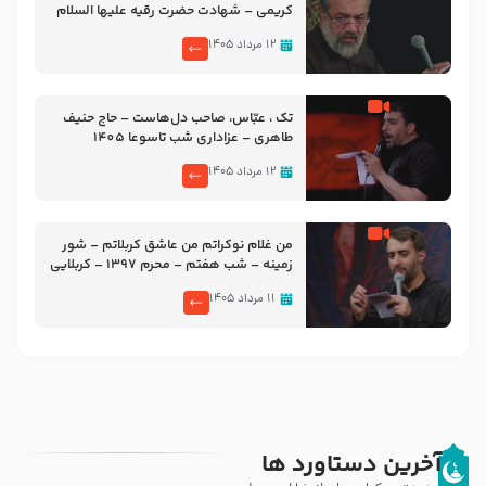
کریمی – شهادت حضرت رقیه علیها السلام
– تیر ۱۴۰۵ هیئت رایة العباس علیه السلام
۱۲ مرداد ۱۴۰۵
تک ، عبّاس، صاحب دل‌هاست – حاج حنیف
طاهری – عزاداری شب تاسوعا 1405
۱۲ مرداد ۱۴۰۵
من غلام نوکراتم من عاشق کربلاتم – شور
زمینه – شب هفتم – محرم 1397 – کربلایی
محمدحسین پویانفر
۱۱ مرداد ۱۴۰۵
آخرین دستاورد ها