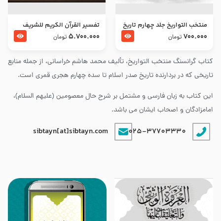
منتخب التواریخ جلد چهارم تاریخ
تفسير القرآن الكريم للشريف
امام زین العابدین و امام محمد
المرتضي قدس سرّه
5.700.000
700.000
تومان
تومان
باقر علیهما السلام
کتاب گرانسنگ منتخب التواريخ، تألیف محمد هاشم خراسانی، از جمله منابع
تاریخی که در بردارنده تاریخ صدر اسلام تا سده چهارم هجری قمری است.
این کتاب به زبان فارسی و مشتمل بر شرح حال معصومین (علیهم السلام)،
امامزادگان و اصحاب ایشان می باشد.
sibtayn[at]sibtayn.com
025-37703330