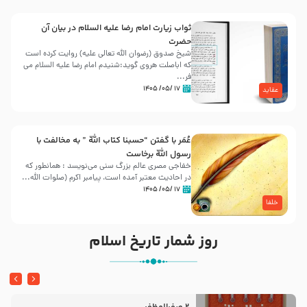
ثواب زیارت امام رضا علیه السلام در بیان آن
حضرت
شیخ صدوق (رضوان الله تعالی علیه) روایت کرده است
که اباصلت هروی گوید:شنیدم امام رضا علیه السلام می
فر...
۱۷ /۰۵/ ۱۴۰۵
عقاید
عُمَر با گفتن “حسبنا كتاب اللّه ” به مخالفت با
رسول اللّه برخاست
خفاجی مصری عالم بزرگ سنی می‌نویسد : همانطور که
در احادیث معتبر آمده است، پیامبر اکرم (صلوات اللّه...
۱۷ /۰۵/ ۱۴۰۵
خلفا
روز شمار تاریخ اسلام