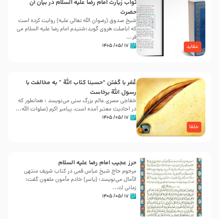
ثواب زیارت امام رضا علیه السلام در بیان آن
حضرت
شیخ صدوق (رضوان الله تعالی علیه) روایت کرده است
که اباصلت هروی گوید:شنیدم امام رضا علیه السلام می
فر...
۱۷ /۰۵/ ۱۴۰۵
عقاید
عُمَر با گفتن “حسبنا كتاب اللّه ” به مخالفت با
رسول اللّه برخاست
خفاجی مصری عالم بزرگ سنی می‌نویسد : همانطور که
در احادیث معتبر آمده است، پیامبر اکرم (صلوات اللّه...
۱۷ /۰۵/ ۱۴۰۵
خلفا
حرز عجیب امام رضا علیه السلام
مرحوم حاج شیخ عباس قمی در کتاب شریف منتهی
الآمال می‌نویسد: (ياسر) خادم مأمون ملعون گفت:
زمانى ك...
۱۷ /۰۵/ ۱۴۰۵