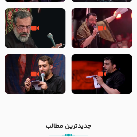
محرّم 1405
جانا جانا ابی عبدالله – کربلایی جواد
مادر منم مثل تو خمیدم – حاج
مقدم – شب هشتم محرم 1448 –
محمود کریمی – شهادت حضرت
هیئت بین الحرمین طهران
رقیه علیها السلام – تیر ۱۴۰۵
هیئت رایة العباس علیه السلام
تک ، عبّاس، صاحب دل‌هاست –
من غلام نوکراتم من عاشق کربلاتم
حاج حنیف طاهری – عزاداری شب
– شور زمینه – شب هفتم – محرم
تاسوعا 1405
1397 – کربلایی محمدحسین
پویانفر
جدیدترین مطالب