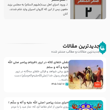
2 صفرالمظفر
1ـ ورود اسراى اهل بیت‌(علیهم السلام) به مجلس یزید
ملعون پس از این كه كاروان اسیران وارد شام شدند،
آنان
جدیدترین مقالات
جدیدترین مقالات و مطالب منتشر شده
نقش خلفای ثلاثه در ترور نافرجام پیامبر صلی الله
علیه و آله و سلم
طبق برخی شواهد و قرائن خلفای سه‌گانه در ترور
نافرجام رسول خدا (صلی‌الله‌علیه‌و‌آله‌وسلّم) دست
داشته‌...
۱۷ /۰۵/ ۱۴۰۵
خلفا
احیای سنت پیامبر (صلی الله علیه و آله و سلّم )
روزی مامون از امام تقاضا کرد که: نماز عید را با مردم