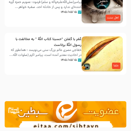
پیامبر(صلی‌الله‌علیه‌وآله و سلم) فرمود: عمویم حمزه گریه
کننده‌ای ندارد و پس از حادثه احد، صفیه خواهر...
۱۵ /۰۵/ ۱۴۰۵
اهل سنت
عُمَر با گفتن “حسبنا كتاب اللّه ” به مخالفت با
رسول اللّه برخاست
خفاجی مصری عالم بزرگ سنی می‌نویسد : همانطور که
در احادیث معتبر آمده است، پیامبر اکرم (صلوات اللّه...
۱۵ /۰۵/ ۱۴۰۵
خلفا