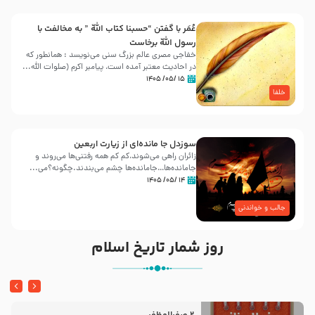
عُمَر با گفتن “حسبنا كتاب اللّه ” به مخالفت با
رسول اللّه برخاست
خفاجی مصری عالم بزرگ سنی می‌نویسد : همانطور که
در احادیث معتبر آمده است، پیامبر اکرم (صلوات اللّه...
۱۵ /۰۵/ ۱۴۰۵
خلفا
سوزدل جا مانده‌ای از زیارت اربعین
زائران راهی می‌شوند،کم‌ کم همه رفتنی‌ها می‌روند و
جامانده‌ها…جامانده‌ها چشم می‌بندند.چگونه؟می‌...
۱۴ /۰۵/ ۱۴۰۵
جالب و خواندنی
روز شمار تاریخ اسلام