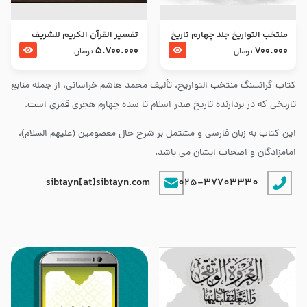
منتخب التواریخ جلد چهارم تاریخ
تفسير القرآن الكريم للشريف
امام زین العابدین و امام محمد
المرتضي قدس سرّه
5.700.000
700.000
تومان
تومان
باقر علیهما السلام
کتاب گرانسنگ منتخب التواريخ، تألیف محمد هاشم خراسانی، از جمله منابع
تاریخی که در بردارنده تاریخ صدر اسلام تا سده چهارم هجری قمری است.
این کتاب به زبان فارسی و مشتمل بر شرح حال معصومین (علیهم السلام)،
امامزادگان و اصحاب ایشان می باشد.
sibtayn[at]sibtayn.com
025-37703330