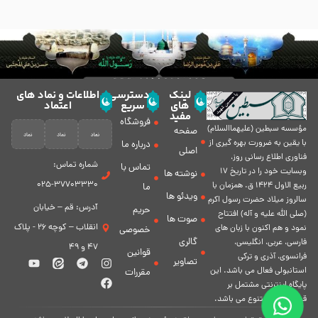
لینک
دسترسی
اطلاعات و نماد های
های
سریع
اعتماد
مفید
فروشگاه
مؤسسه سبطين (عليهماالسلام)
صفحه
با يقين به ضرورت بهره گیرى از
درباره ما
اصلی
فناورى اطلاع رسانى روز،
شماره تماس:
تماس با
وبسایت خود را در تاريخ 17
نوشته ها
37703330-025
ربيع الاول 1424 ق. همزمان با
ما
ویدئو ها
سالروز ميلاد حضرت رسول اكرم
آدرس: قم – خیابان
حریم
(صلی الله علیه و آله) افتتاح
صوت ها
انقلاب – کوچه 26 - پلاک
نمود و هم اكنون با زبان های
خصوصی
گالری
فارسی، عربى، انگلیسی،
47 و 49
قوانین
فرانسوی، آذری و ترکی
تصاویر
استانبولی فعال مى باشد. اين
مقررات
پايگاه اينترنتى مشتمل بر
قسمت هاى متنوع مى باشد.