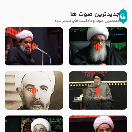
جدیدترین صوت ها
جدیدترین صوت و پادکست های منتشر شده
زوّار اربعین امام حسین (علیه
روضه جانسوز پاره های جگر امام
السلام) با این اشتیاق به زیارت
حسن مجتبی علیه السلام-حجت
بروند – آیت الله وحید خراسانی
الاسلام بندانی
لقب حضرت رقیه سلام الله علیها به
روضه‌ی مجلس یزید ملعون و
چه معناست – حجت الاسلام علوی
اسارت اهل‌بیت علیهم‌السلام –
تهرانی
مرحوم حجت‌الاسلام شیخ علی
محدث زاده