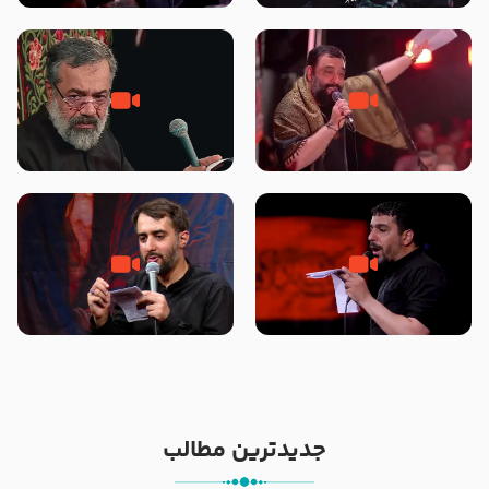
محرّم 1405
جانا جانا ابی عبدالله – کربلایی جواد
مادر منم مثل تو خمیدم – حاج
مقدم – شب هشتم محرم 1448 –
محمود کریمی – شهادت حضرت
هیئت بین الحرمین طهران
رقیه علیها السلام – تیر ۱۴۰۵
هیئت رایة العباس علیه السلام
تک ، عبّاس، صاحب دل‌هاست –
من غلام نوکراتم من عاشق کربلاتم
حاج حنیف طاهری – عزاداری شب
– شور زمینه – شب هفتم – محرم
تاسوعا 1405
1397 – کربلایی محمدحسین
پویانفر
جدیدترین مطالب