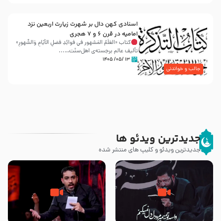
اسنادی کهن دال بر شهرت زیارت اربعین نزد
امامیه در قرن ۶ و ۷ هجری
کتاب «العَلَمُ المَشهور في فَوائِدِ فَضلِ الأيّامِ وَالشُّهورِ»
تألیف عالم برجسته‌ی اهل‌سنّت…...
۱۳ /۰۵/ ۱۴۰۵
جالب و خواندنی
جدیدترین ویدئو ها
جدیدترین ویدئو و کلیپ های منتشر شده
مصداق کربلا – حاج حسین سیب
شور ، حسینا! به‌ حق زهرا «أُنْظُرْ
سرخی
إِلَینا» – عزاداری شب هفتم ماه