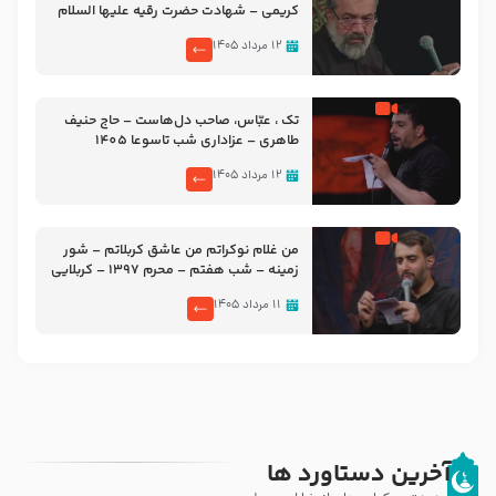
کریمی – شهادت حضرت رقیه علیها السلام
– تیر ۱۴۰۵ هیئت رایة العباس علیه السلام
۱۲ مرداد ۱۴۰۵
تک ، عبّاس، صاحب دل‌هاست – حاج حنیف
طاهری – عزاداری شب تاسوعا 1405
۱۲ مرداد ۱۴۰۵
من غلام نوکراتم من عاشق کربلاتم – شور
زمینه – شب هفتم – محرم 1397 – کربلایی
محمدحسین پویانفر
۱۱ مرداد ۱۴۰۵
آخرین دستاورد ها