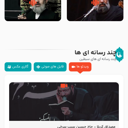
سلام جوانی که امام حسین علیه
زیارتی که اسباب رزق زیاد و عمر
السلام خودش جوابش را دادند
طولانی است حجت السلام حسین
-حجت الاسلام بندانی
یوسفی
چند رسانه ای ها
چند رسانه ای های سبطین
ویدئو ها
فایل های صوتی
گالری عکس
مصداق کربلا – حاج حسین سیب سرخی