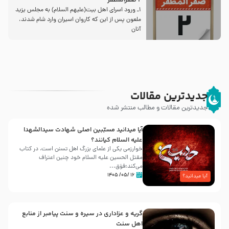
2 صفرالمظفر
1ـ ورود اسراى اهل بیت‌(علیهم السلام) به مجلس یزید
ملعون پس از این كه كاروان اسیران وارد شام شدند،
آنان
جدیدترین مقالات
جدیدترین مقالات و مطالب منتشر شده
آیا میدانید مسبّبین اصلی شهادت سیدالشهدا
علیه ‌السلام کیانند؟
خوارزمی یکی از علمای بزرگ اهل تسنن است، در کتاب
مقتل الحسین علیه ‌السلام خود چنین اعتراف
می‌کند:فوَق...
۱۶ /۰۵/ ۱۴۰۵
آیا میدانید؟
گریه و عزاداری در سیره و سنت پیامبر از منابع
اهل سنت