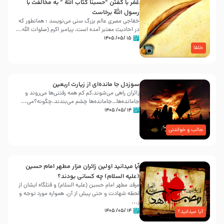
عُمَر با گفتن “حسبنا كتاب اللّه ” به مخالفت با
رسول اللّه برخاست
خفاجی مصری عالم بزرگ سنی می‌نویسد : همانطور که
در احادیث معتبر آمده است، پیامبر اکرم (صلوات اللّه...
۱۵ /۰۵/ ۱۴۰۵
خلفا
سوزدل جا مانده‌ای از زیارت اربعین
زائران راهی می‌شوند،کم‌ کم همه رفتنی‌ها می‌روند و
جامانده‌ها…جامانده‌ها چشم می‌بندند.چگونه؟می‌...
۱۴ /۰۵/ ۱۴۰۵
جالب و خواندنی
آیا میدانید اولین زائران مزار مطهر امام حسین
(علیه السلام) چه کسانی بودند؟
مرقد مطهر امام حسین (علیه السلام) و قتلگاه ایشان از
لحظه شهادت و حتی پیش از آن، همواره مورد توجه و
ز...
۱۴ /۰۵/ ۱۴۰۵
آیا میدانید؟