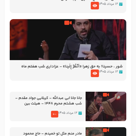
۱۲ مرداد ۱۴۰۵
شور ، حسینا! به‌ حق زهرا «أُنْظُرْ إِلَینا» – عزاداری شب هفتم ماه
محرّم 1405
۱۲ مرداد ۱۴۰۵
جانا جانا ابی عبدالله – کربلایی جواد مقدم –
شب هشتم محرم 1448 – هیئت بین
الحرمین طهران
۱۲ مرداد ۱۴۰۵
مادر منم مثل تو خمیدم – حاج محمود