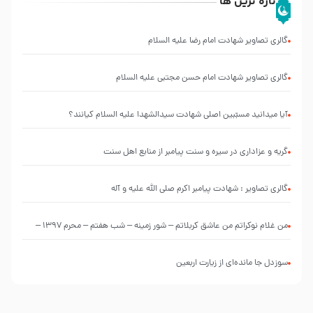
تازه ترین ها
گالری تصاویر شهادت امام رضا علیه السلام
گالری تصاویر شهادت امام حسن مجتبی علیه السلام
آیا میدانید مسبّبین اصلی شهادت سیدالشهدا علیه ‌السلام کیانند؟
گریه و عزاداری در سیره و سنت پیامبر از منابع اهل سنت
گالری تصاویر : شهادت پیامبر اکرم صلی الله علیه و آله
من غلام نوکراتم من عاشق کربلاتم – شور زمینه – شب هفتم – محرم 1397 –
کربلایی محمدحسین پویانفر
سوزدل جا مانده‌ای از زیارت اربعین