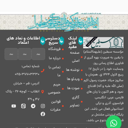
لینک
دسترسی
اطلاعات و نماد های
های
سریع
اعتماد
مفید
فروشگاه
مؤسسه سبطين (عليهماالسلام)
صفحه
با يقين به ضرورت بهره گیرى از
درباره ما
اصلی
فناورى اطلاع رسانى روز،
شماره تماس:
تماس با
وبسایت خود را در تاريخ 17
نوشته ها
37703330-025
ربيع الاول 1424 ق. همزمان با
ما
ویدئو ها
سالروز ميلاد حضرت رسول اكرم
آدرس: قم – خیابان
حریم
(صلی الله علیه و آله) افتتاح
صوت ها
انقلاب – کوچه 26 - پلاک
نمود و هم اكنون با زبان های
خصوصی
گالری
فارسی، عربى، انگلیسی،
47 و 49
قوانین
فرانسوی، آذری و ترکی
تصاویر
استانبولی فعال مى باشد. اين
مقررات
پايگاه اينترنتى مشتمل بر
قسمت هاى متنوع مى باشد.