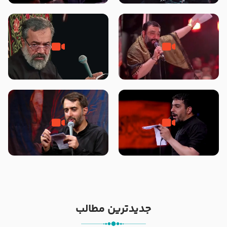
محرّم 1405
جانا جانا ابی عبدالله – کربلایی جواد
مادر منم مثل تو خمیدم – حاج
مقدم – شب هشتم محرم 1448 –
محمود کریمی – شهادت حضرت
هیئت بین الحرمین طهران
رقیه علیها السلام – تیر ۱۴۰۵
هیئت رایة العباس علیه السلام
تک ، عبّاس، صاحب دل‌هاست –
من غلام نوکراتم من عاشق کربلاتم
حاج حنیف طاهری – عزاداری شب
– شور زمینه – شب هفتم – محرم
تاسوعا 1405
1397 – کربلایی محمدحسین
پویانفر
جدیدترین مطالب