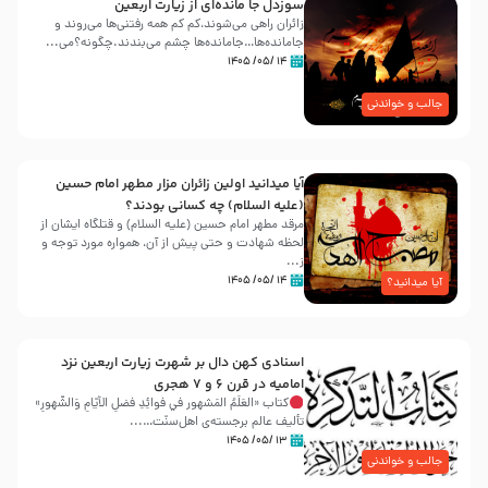
سوزدل جا مانده‌ای از زیارت اربعین
زائران راهی می‌شوند،کم‌ کم همه رفتنی‌ها می‌روند و
جامانده‌ها…جامانده‌ها چشم می‌بندند.چگونه؟می‌...
۱۴ /۰۵/ ۱۴۰۵
جالب و خواندنی
آیا میدانید اولین زائران مزار مطهر امام حسین
(علیه السلام) چه کسانی بودند؟
مرقد مطهر امام حسین (علیه السلام) و قتلگاه ایشان از
لحظه شهادت و حتی پیش از آن، همواره مورد توجه و
ز...
۱۴ /۰۵/ ۱۴۰۵
آیا میدانید؟
اسنادی کهن دال بر شهرت زیارت اربعین نزد
امامیه در قرن ۶ و ۷ هجری
کتاب «العَلَمُ المَشهور في فَوائِدِ فَضلِ الأيّامِ وَالشُّهورِ»
تألیف عالم برجسته‌ی اهل‌سنّت…...
۱۳ /۰۵/ ۱۴۰۵
جالب و خواندنی