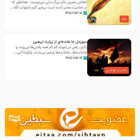
خفاجی مصری عالم بزرگ سنی می‌نویسد : همانطور که
در احادیث معتبر آمده است، پیامبر اکرم (صلوات اللّه...
۱۵ /۰۵/ ۱۴۰۵
خلفا
سوزدل جا مانده‌ای از زیارت اربعین
زائران راهی می‌شوند،کم‌ کم همه رفتنی‌ها می‌روند و
جامانده‌ها…جامانده‌ها چشم می‌بندند.چگونه؟می‌...
۱۴ /۰۵/ ۱۴۰۵
جالب و خواندنی