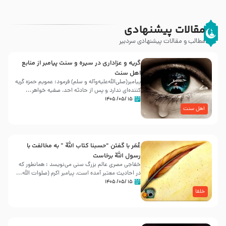
مقالات پیشنهادی
مطالب و مقالات پیشنهادی سردبیر
گریه و عزاداری در سیره و سنت پیامبر از منابع
اهل سنت
پیامبر(صلی‌الله‌علیه‌وآله و سلم) فرمود: عمویم حمزه گریه
کننده‌ای ندارد و پس از حادثه احد، صفیه خواهر...
۱۵ /۰۵/ ۱۴۰۵
اهل سنت
عُمَر با گفتن “حسبنا كتاب اللّه ” به مخالفت با
رسول اللّه برخاست
خفاجی مصری عالم بزرگ سنی می‌نویسد : همانطور که
در احادیث معتبر آمده است، پیامبر اکرم (صلوات اللّه...
۱۵ /۰۵/ ۱۴۰۵
خلفا