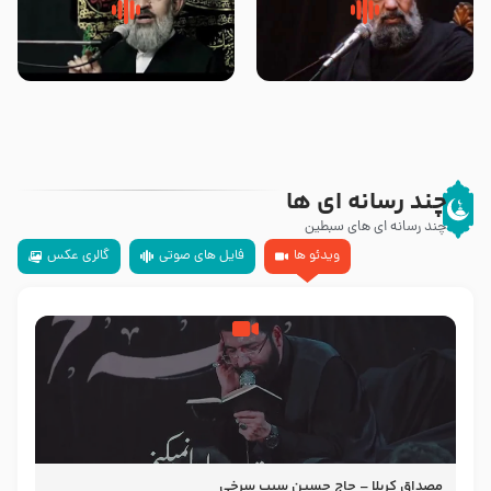
سلام جوانی که امام حسین علیه
زیارتی که اسباب رزق زیاد و عمر
السلام خودش جوابش را دادند
طولانی است حجت السلام حسین
-حجت الاسلام بندانی
یوسفی
چند رسانه ای ها
چند رسانه ای های سبطین
ویدئو ها
فایل های صوتی
گالری عکس
مصداق کربلا – حاج حسین سیب سرخی