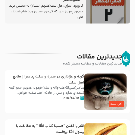
2 صفرالمظفر
1ـ ورود اسراى اهل بیت‌(علیهم السلام) به مجلس یزید
ملعون پس از این كه كاروان اسیران وارد شام شدند،
آنان
جدیدترین مقالات
جدیدترین مقالات و مطالب منتشر شده
گریه و عزاداری در سیره و سنت پیامبر از منابع
اهل سنت
پیامبر(صلی‌الله‌علیه‌وآله و سلم) فرمود: عمویم حمزه گریه
کننده‌ای ندارد و پس از حادثه احد، صفیه خواهر...
۱۵ /۰۵/ ۱۴۰۵
اهل سنت
عُمَر با گفتن “حسبنا كتاب اللّه ” به مخالفت با
رسول اللّه برخاست