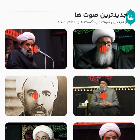
جدیدترین صوت ها
جدیدترین صوت و پادکست های منتشر شده
زوّار اربعین امام حسین (علیه
روضه جانسوز پاره های جگر امام
السلام) با این اشتیاق به زیارت
حسن مجتبی علیه السلام-حجت
بروند – آیت الله وحید خراسانی
الاسلام بندانی
لقب حضرت رقیه سلام الله علیها به
روضه‌ی مجلس یزید ملعون و
چه معناست – حجت الاسلام علوی
اسارت اهل‌بیت علیهم‌السلام –
تهرانی
مرحوم حجت‌الاسلام شیخ علی
محدث زاده