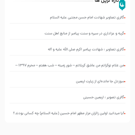
تازه ترین ها
گالری تصاویر شهادت امام حسن مجتبی علیه السلام
گریه و عزاداری در سیره و سنت پیامبر از منابع اهل سنت
گالری تصاویر : شهادت پیامبر اکرم صلی الله علیه و آله
من غلام نوکراتم من عاشق کربلاتم – شور زمینه – شب هفتم – محرم 1397 –
کربلایی محمدحسین پویانفر
سوزدل جا مانده‌ای از زیارت اربعین
گالری تصویر : اربعین حسینی
آیا میدانید اولین زائران مزار مطهر امام حسین (علیه السلام) چه کسانی بودند؟