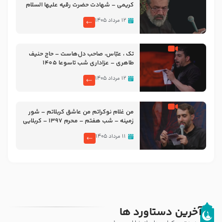
کریمی – شهادت حضرت رقیه علیها السلام
– تیر ۱۴۰۵ هیئت رایة العباس علیه السلام
۱۲ مرداد ۱۴۰۵
تک ، عبّاس، صاحب دل‌هاست – حاج حنیف
طاهری – عزاداری شب تاسوعا 1405
۱۲ مرداد ۱۴۰۵
من غلام نوکراتم من عاشق کربلاتم – شور
زمینه – شب هفتم – محرم 1397 – کربلایی
محمدحسین پویانفر
۱۱ مرداد ۱۴۰۵
آخرین دستاورد ها