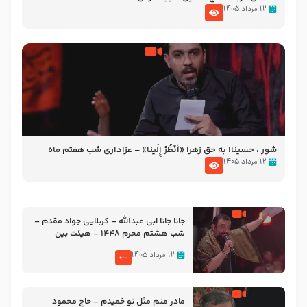
۱۲ مرداد ۱۴۰۵
شور ، حسینا! به‌ حق زهرا «أُنْظُرْ إِلَینا» – عزاداری شب هفتم ماه
محرّم 1405
۱۲ مرداد ۱۴۰۵
جانا جانا ابی عبدالله – کربلایی جواد مقدم –
شب هشتم محرم 1448 – هیئت بین
الحرمین طهران
۱۲ مرداد ۱۴۰۵
مادر منم مثل تو خمیدم – حاج محمود