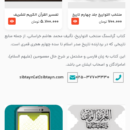
منتخب التواریخ جلد چهارم تاریخ
تفسير القرآن الكريم للشريف
امام زین العابدین و امام محمد
المرتضي قدس سرّه
5.700.000
700.000
تومان
تومان
باقر علیهما السلام
کتاب گرانسنگ منتخب التواريخ، تألیف محمد هاشم خراسانی، از جمله منابع
تاریخی که در بردارنده تاریخ صدر اسلام تا سده چهارم هجری قمری است.
این کتاب به زبان فارسی و مشتمل بر شرح حال معصومین (علیهم السلام)،
امامزادگان و اصحاب ایشان می باشد.
sibtayn[at]sibtayn.com
025-37703330