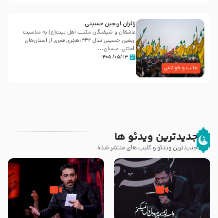
زائران اربعین حسینی
عاشقان و شیفتگان مکتب اهل بیت(ع) به مناسبت
اربعین حسینی سال ۱۴۴۲هجری قمری از استان‌های
المثنی، میسان...
۱۳ /۰۵/ ۱۴۰۵
جالب و خواندنی
جدیدترین ویدئو ها
جدیدترین ویدئو و کلیپ های منتشر شده
مصداق کربلا – حاج حسین سیب
شور ، حسینا! به‌ حق زهرا «أُنْظُرْ
سرخی
إِلَینا» – عزاداری شب هفتم ماه