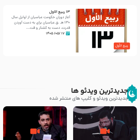
13 ربيع الاول
آغاز دوران حكومت عباسیان از اوایل سال
130 هـ .ق عباسیان برای به دست آوردن
قدرت، دست به كشتار و قت...
۱۷ /۰۵/ ۱۴۰۵
ربیع الأول
جدیدترین ویدئو ها
جدیدترین ویدئو و کلیپ های منتشر شده