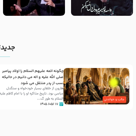
مصداق کربلا – حاج حسین سیب
شور ، حسینا! به‌ حق زهرا «أُنْظُرْ
سرخی
إِلَینا» – عزاداری شب هفتم ماه
محرّم 1405
جدیدت
چگونه ائمه علیهم السلام را اولاد پیامبر
صلی الله علیه و اله می دانیم در حالیکه
نسب از پدر منتقل می شود
هارون از خلفای بسیار خودخواه و سنگدل
عباسی بود. تاریخ مذاکره او را با امام کاظم علیه
السلام به طور گ...
جالب و خواندنی
۱۷ /۰۵/ ۱۴۰۵