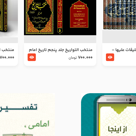
ليقات عليها –
منتخب التواریخ جلد پنجم تاریخ امام
منتخب ال
جعفر صادق و امام موسی بن جعفر
زین العا
700.000
700.000
تومان
علیهما السلام
علیهما ا