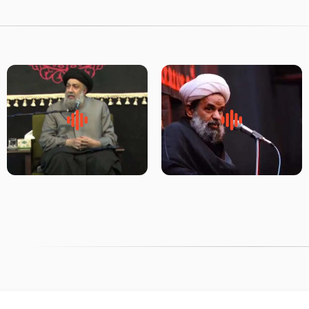
روضه جانسوز پاره های جگر امام
لقب حضرت رقیه سلام الله علیها
حسن مجتبی علیه السلام-حجت
به چه معناست – حجت الاسلام
الاسلام بندانی
علوی تهرانی