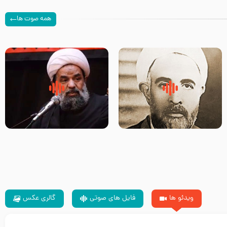
همه صوت ها
روضه‌ی مجلس یزید ملعون و
سلام جوانی که امام حسین علیه
اسارت اهل‌بیت علیهم‌السلام –
السلام خودش جوابش را دادند
مرحوم حجت‌الاسلام شیخ علی
-حجت الاسلام بندانی
محدث زاده
ویدئو ها
فایل های صوتی
گالری عکس