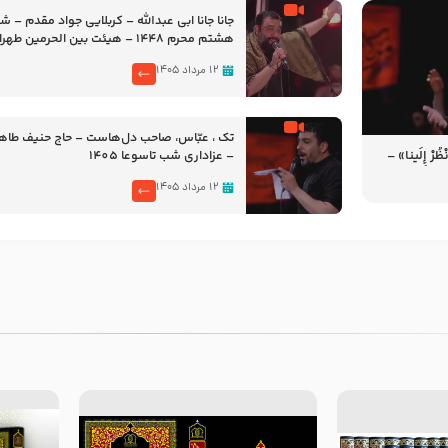
جانا جانا ابی عبدالله – کربلایی جواد مقدم – 
هشتم محرم 1448 – هیئت بین الحرمین طهران
۱۲ مرداد ۱۴۰۵
تک ، عبّاس، صاحب دل‌هاست – حاج حنیف طاه
رْ إِلَینا» –
– عزاداری شب تاسوعا 1405
14
۱۲ مرداد ۱۴۰۵