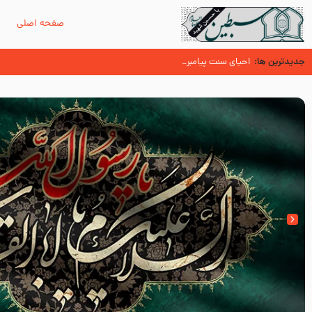
صفحه اصلی
م
جدیدترین ها:
13 ربيع الاول
احیای سنت پیامبر (صلی الله علیه و آله و سلّم )
چگونه ائمه علیهم السلام را اولاد پیامبر صلی الله علیه و اله می دانیم د