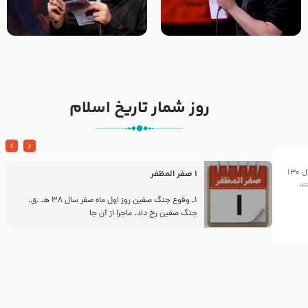
تک ، عبّاس، صاحب دل‌هاست –
من غلام نوکراتم من عاشق
حاج حنیف طاهری – عزاداری شب
کربلاتم – شور زمینه – شب هفتم
تاسوعا 1405
– محرم 1397 – کربلایی
محمدحسین پویانفر
روز شمار تاریخ اسلام
آغاز دوران حكومت عباسیان از اوایل سال 130
1 صفر المظفر
ت،
ز
1ـ وقوع جنگ صفین روز اول ماه صفر سال 38 هـ .ق.
جنگ صفین رخ داد. ماجرا از آن جا