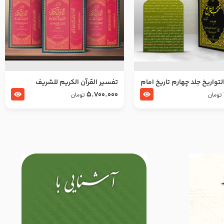
تواریخ جلد چهارم تاریخ امام
تفسير القرآن الكريم للشريف
بدین و امام محمد باقر
المرتضي قدس سرّه
5.700.000
تومان
تومان
لسلام