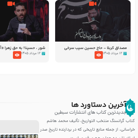
مصداق کربلا – حاج حسین سیب سرخی
شور ، حسینا! به‌ حق زهرا «أُنْظُ
عزاداری شب هفتم ماه محرّم 05
۱۲ مرداد ۱۴۰۵
۱۲ مرداد ۱۴۰۵
آخرین دستاورد ها
جدیدترین کتاب های انتشارات سبطین
کتاب گرانسنگ منتخب التواريخ، تألیف محمد هاشم
خراسانی، از جمله منابع تاریخی که در بردارنده تاریخ صدر