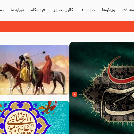
قالات
ویدئوها
صوت ها
گالری تصاویر
فروشگاه
درباره ما
تما
ر حالیکه نسب از پدر منتقل می شود
نقش خلفای ثلاثه در ترور نافرجام پیامب
علیه و آله و سلم