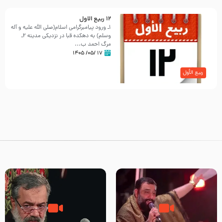
12 ربيع الاول
١ـ ورود پیامبرگرامی اسلام‌(صلی الله علیه و آله
وسلم) به دهكد‎ه‌ قبا در نزدیكی مدینه 2ـ
مرگ احمد ب...
۱۷ /۰۵/ ۱۴۰۵
ربیع الأول