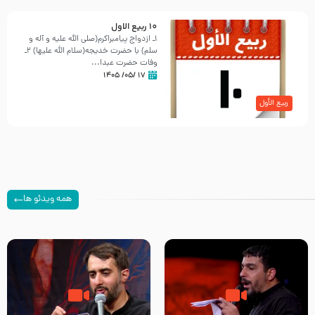
10 ربيع الاول
١ـ ازدواج پیامبراكرم‌(صلی الله علیه و آله و
سلم) با حضرت خدیجه(سلام الله علیها) ٢ـ
وفات حضرت عبدا...
۱۷ /۰۵/ ۱۴۰۵
ربیع الأول
همه ویدئو ها