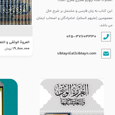
اسلام تا سده چهارم هجری قمری است.
این کتاب به زبان فارسی و مشتمل بر شرح حال
معصومین (علیهم السلام)، امامزادگان و اصحاب ایشان
می باشد.
025-37703330
العروة الوثقى و التع
طرح جدید
19.800.000
تومان
sibtayn[at]sibtayn.com