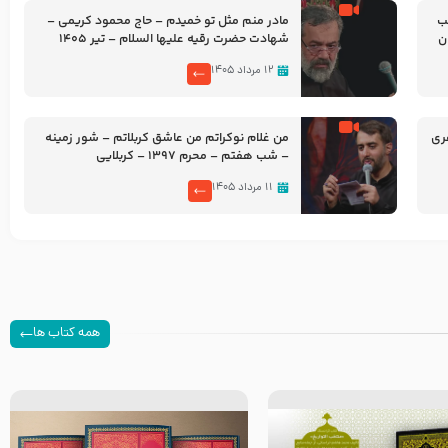
شب
مادر منم مثل تو خمیدم – حاج محمود کریمی –
شهادت حضرت رقیه علیها السلام – تیر ۱۴۰۵
هیئت رایة العباس علیه السلام
۱۲ مرداد ۱۴۰۵
ری
من غلام نوکراتم من عاشق کربلاتم – شور زمینه
– شب هفتم – محرم 1397 – کربلایی
محمدحسین پویانفر
۱۱ مرداد ۱۴۰۵
همه کتاب ها