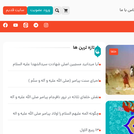
س با ما
ورود عضویت
سایت قدیم
تازه ترین ها
خلفا
آیا میدانید مسبّبین اصلی شهادت سیدالشهدا علیه ‌السلام
کیانند؟
احیای سنت پیامبر (صلی الله علیه و آله و سلّم )
ر صلی الله
نقش خلفای ثلاثه در ترور نافرجام پیامبر صلی الله علیه و آله
و سلم
چگونه ائمه علیهم السلام را اولاد پیامبر صلی الله علیه و اله
می دانیم در حالیکه نسب از پدر منتقل می شود
13 ربيع الاول