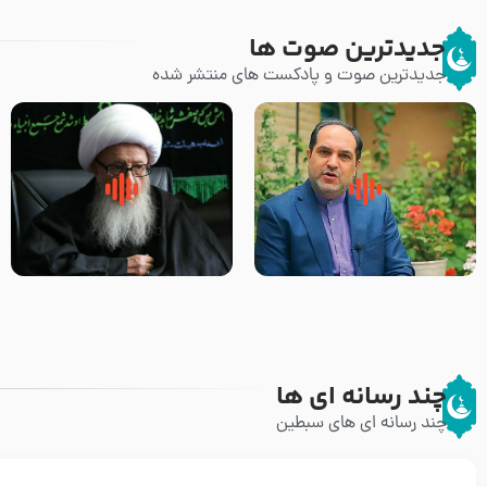
جدیدترین صوت ها
جدیدترین صوت و پادکست های منتشر شده
پیامبر صلی الله علیه وآله و سلم
زوّار اربعین امام حسین (علیه
فرمودند وای بر بچه های آخر
السلام) با این اشتیاق به زیارت
الزمان- دکتر هزار
بروند – آیت الله وحید خراسانی
چند رسانه ای ها
چند رسانه ای های سبطین