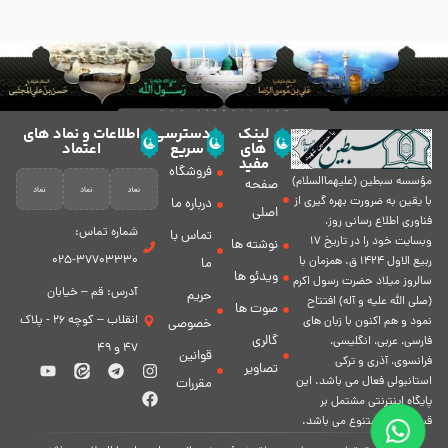
لینک
دسترسی
اطلاعات و نماد های
های
سریع
اعتماد
مفید
فروشگاه
مؤسسه سبطين (عليهماالسلام)
صفحه
با يقين به ضرورت بهره گیرى از
درباره ما
اصلی
فناورى اطلاع رسانى روز،
شماره تماس:
تماس با
وبسایت خود را در تاريخ 17
نوشته ها
37703330-025
ربيع الاول 1424 ق. همزمان با
ما
ویدئو ها
سالروز ميلاد حضرت رسول اكرم
آدرس: قم – خیابان
حریم
(صلی الله علیه و آله) افتتاح
صوت ها
انقلاب – کوچه 26 - پلاک
نمود و هم اكنون با زبان های
خصوصی
گالری
فارسی، عربى، انگلیسی،
47 و 49
قوانین
فرانسوی، آذری و ترکی
تصاویر
استانبولی فعال مى باشد. اين
مقررات
پايگاه اينترنتى مشتمل بر
قسمت هاى متنوع مى باشد.