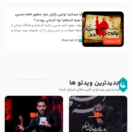
آیا میدانید اولین زائران مزار مطهر امام حسین
(علیه السلام) چه کسانی بودند؟
مرقد مطهر امام حسین (علیه السلام) و قتلگاه ایشان از
لحظه شهادت و حتی پیش از آن، همواره مورد توجه و
ز...
۱۴ /۰۵/ ۱۴۰۵
آیا میدانید؟
جدیدترین ویدئو ها
جدیدترین ویدئو و کلیپ های منتشر شده
مصداق کربلا – حاج حسین سیب
شور ، حسینا! به‌ حق زهرا «أُنْظُرْ
سرخی
إِلَینا» – عزاداری شب هفتم ماه