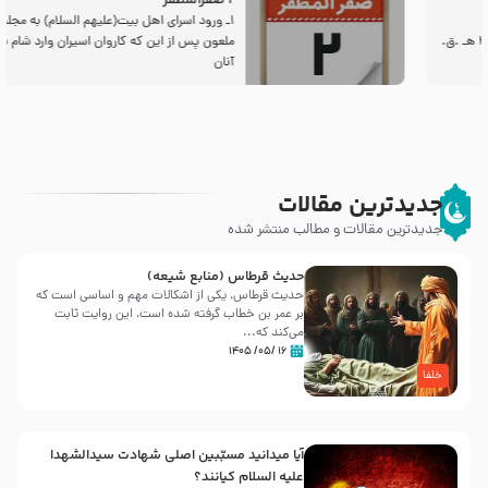
2 صفرالمظفر
1ـ ورود اسراى اهل بیت‌(علیهم السلام) به مجلس یزید
ملعون پس از این كه كاروان اسیران وارد شام شدند،
آنان
جدیدترین مقالات
جدیدترین مقالات و مطالب منتشر شده
حدیث قرطاس (منابع شیعه)
حدیث قرطاس، یکی از اشکالات مهم و اساسی است که
بر عمر بن خطاب گرفته شده است، این روایت ثابت
می‌کند که...
۱۶ /۰۵/ ۱۴۰۵
خلفا
آیا میدانید مسبّبین اصلی شهادت سیدالشهدا
علیه ‌السلام کیانند؟