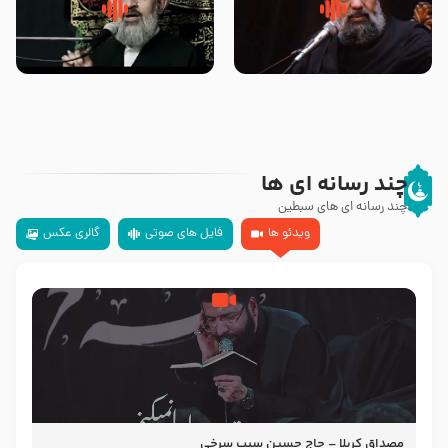
سلام جوانی که امام حسین علیه
زیارتی که اسباب رزق زیاد و عمر
السلام خودش جوابش را دادند
طولانی است حجت السلام حسین
-حجت الاسلام بندانی
یوسفی
چند رسانه ای ها
چند رسانه ای های سبطین
ویدئو ها
فایل های صوتی
گالری عکس
مصداق کربلا – حاج حسین سیب سرخی