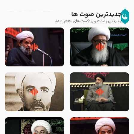
جدیدترین صوت ها
جدیدترین صوت و پادکست های منتشر شده
زوّار اربعین امام حسین (علیه
روضه جانسوز پاره های جگر امام
السلام) با این اشتیاق به زیارت
حسن مجتبی علیه السلام-حجت
بروند – آیت الله وحید خراسانی
الاسلام بندانی
لقب حضرت رقیه سلام الله علیها به
روضه‌ی مجلس یزید ملعون و
چه معناست – حجت الاسلام علوی
اسارت اهل‌بیت علیهم‌السلام –
تهرانی
مرحوم حجت‌الاسلام شیخ علی
محدث زاده