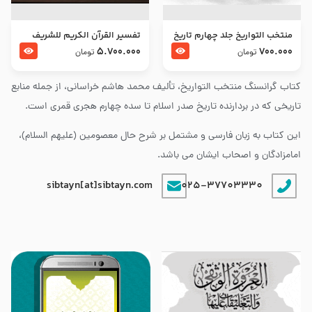
منتخب التواریخ جلد چهارم تاریخ
تفسير القرآن الكريم للشريف
امام زین العابدین و امام محمد
المرتضي قدس سرّه
5.700.000
700.000
تومان
تومان
باقر علیهما السلام
کتاب گرانسنگ منتخب التواريخ، تألیف محمد هاشم خراسانی، از جمله منابع
تاریخی که در بردارنده تاریخ صدر اسلام تا سده چهارم هجری قمری است.
این کتاب به زبان فارسی و مشتمل بر شرح حال معصومین (علیهم السلام)،
امامزادگان و اصحاب ایشان می باشد.
sibtayn[at]sibtayn.com
025-37703330