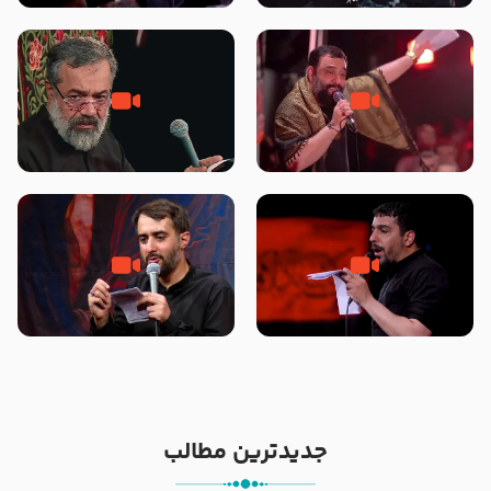
محرّم 1405
جانا جانا ابی عبدالله – کربلایی جواد
مادر منم مثل تو خمیدم – حاج
مقدم – شب هشتم محرم 1448 –
محمود کریمی – شهادت حضرت
هیئت بین الحرمین طهران
رقیه علیها السلام – تیر ۱۴۰۵
هیئت رایة العباس علیه السلام
تک ، عبّاس، صاحب دل‌هاست –
من غلام نوکراتم من عاشق کربلاتم
حاج حنیف طاهری – عزاداری شب
– شور زمینه – شب هفتم – محرم
تاسوعا 1405
1397 – کربلایی محمدحسین
پویانفر
جدیدترین مطالب