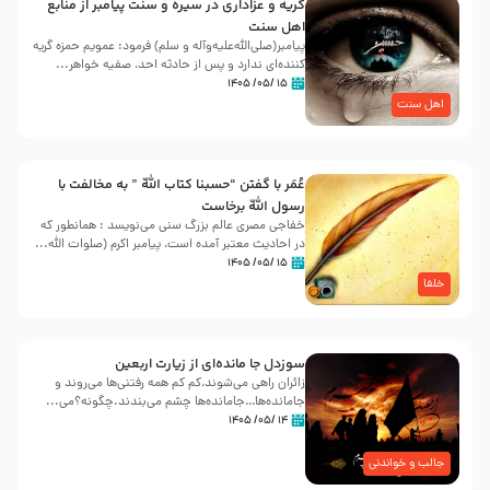
گریه و عزاداری در سیره و سنت پیامبر از منابع
اهل سنت
پیامبر(صلی‌الله‌علیه‌وآله و سلم) فرمود: عمویم حمزه گریه
کننده‌ای ندارد و پس از حادثه احد، صفیه خواهر...
۱۵ /۰۵/ ۱۴۰۵
اهل سنت
عُمَر با گفتن “حسبنا كتاب اللّه ” به مخالفت با
رسول اللّه برخاست
خفاجی مصری عالم بزرگ سنی می‌نویسد : همانطور که
در احادیث معتبر آمده است، پیامبر اکرم (صلوات اللّه...
۱۵ /۰۵/ ۱۴۰۵
خلفا
سوزدل جا مانده‌ای از زیارت اربعین
زائران راهی می‌شوند،کم‌ کم همه رفتنی‌ها می‌روند و
جامانده‌ها…جامانده‌ها چشم می‌بندند.چگونه؟می‌...
۱۴ /۰۵/ ۱۴۰۵
جالب و خواندنی