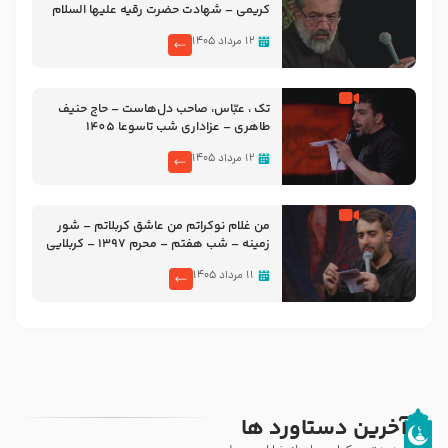
کریمی – شهادت حضرت رقیه علیها السلام
– تیر ۱۴۰۵ هیئت رایة العباس علیه السلام
۱۲ مرداد ۱۴۰۵
تک ، عبّاس، صاحب دل‌هاست – حاج حنیف
طاهری – عزاداری شب تاسوعا 1405
۱۲ مرداد ۱۴۰۵
من غلام نوکراتم من عاشق کربلاتم – شور
زمینه – شب هفتم – محرم 1397 – کربلایی
محمدحسین پویانفر
۱۱ مرداد ۱۴۰۵
آخرین دستاورد ها