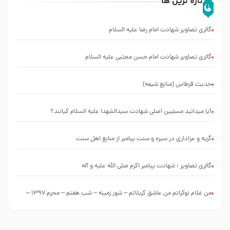
تازه ترین ها
گالری تصاویر شهادت امام رضا علیه السلام
گالری تصاویر شهادت امام حسن مجتبی علیه السلام
حدیث قرطاس (منابع شیعه)
آیا میدانید مسبّبین اصلی شهادت سیدالشهدا علیه ‌السلام کیانند؟
گریه و عزاداری در سیره و سنت پیامبر از منابع اهل سنت
گالری تصاویر : شهادت پیامبر اکرم صلی الله علیه و آله
من غلام نوکراتم من عاشق کربلاتم – شور زمینه – شب هفتم – محرم 1397 –
کربلایی محمدحسین پویانفر