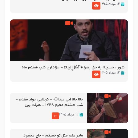
۱۲ مرداد ۱۴۰۵
شور ، حسینا! به‌ حق زهرا «أُنْظُرْ إِلَینا» – عزاداری شب هفتم ماه
محرّم 1405
۱۲ مرداد ۱۴۰۵
جانا جانا ابی عبدالله – کربلایی جواد مقدم –
شب هشتم محرم 1448 – هیئت بین
الحرمین طهران
۱۲ مرداد ۱۴۰۵
مادر منم مثل تو خمیدم – حاج محمود