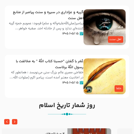
گریه و عزاداری در سیره و سنت پیامبر از منابع
اهل سنت
پیامبر(صلی‌الله‌علیه‌وآله و سلم) فرمود: عمویم حمزه گریه
کننده‌ای ندارد و پس از حادثه احد، صفیه خواهر...
۱۵ /۰۵/ ۱۴۰۵
اهل سنت
عُمَر با گفتن “حسبنا كتاب اللّه ” به مخالفت با
رسول اللّه برخاست
خفاجی مصری عالم بزرگ سنی می‌نویسد : همانطور که
در احادیث معتبر آمده است، پیامبر اکرم (صلوات اللّه...
۱۵ /۰۵/ ۱۴۰۵
خلفا
روز شمار تاریخ اسلام