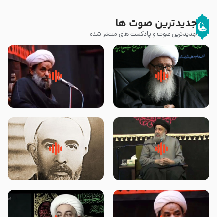
جدیدترین صوت ها
جدیدترین صوت و پادکست های منتشر شده
زوّار اربعین امام حسین (علیه
روضه جانسوز پاره های جگر امام
السلام) با این اشتیاق به زیارت
حسن مجتبی علیه السلام-حجت
بروند – آیت الله وحید خراسانی
الاسلام بندانی
لقب حضرت رقیه سلام الله علیها به
روضه‌ی مجلس یزید ملعون و
چه معناست – حجت الاسلام علوی
اسارت اهل‌بیت علیهم‌السلام –
تهرانی
مرحوم حجت‌الاسلام شیخ علی
محدث زاده