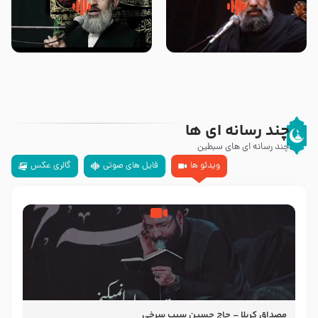
سلام جوانی که امام حسین علیه
زیارتی که اسباب رزق زیاد و عمر
السلام خودش جوابش را دادند
طولانی است حجت السلام حسین
-حجت الاسلام بندانی
یوسفی
چند رسانه ای ها
چند رسانه ای های سبطین
ویدئو ها
فایل های صوتی
گالری عکس
مصداق کربلا – حاج حسین سیب سرخی