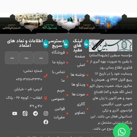
لینک
دسترسی
اطلاعات و نماد های
های
سریع
اعتماد
مفید
فروشگاه
مؤسسه سبطين (عليهماالسلام)
صفحه
با يقين به ضرورت بهره گیرى از
درباره ما
اصلی
فناورى اطلاع رسانى روز،
شماره تماس:
تماس با
وبسایت خود را در تاريخ 17
نوشته ها
37703330-025
ربيع الاول 1424 ق. همزمان با
ما
ویدئو ها
سالروز ميلاد حضرت رسول اكرم
آدرس: قم – خیابان
حریم
(صلی الله علیه و آله) افتتاح
صوت ها
انقلاب – کوچه 26 - پلاک
نمود و هم اكنون با زبان های
خصوصی
گالری
فارسی، عربى، انگلیسی،
47 و 49
قوانین
فرانسوی، آذری و ترکی
تصاویر
استانبولی فعال مى باشد. اين
مقررات
پايگاه اينترنتى مشتمل بر
قسمت هاى متنوع مى باشد.