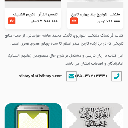
منتخب التواریخ جلد چهارم تاریخ
تفسير القرآن الكريم للشريف
امام زین العابدین و امام محمد
المرتضي قدس سرّه
5.700.000
700.000
تومان
تومان
باقر علیهما السلام
کتاب گرانسنگ منتخب التواريخ، تألیف محمد هاشم خراسانی، از جمله منابع
تاریخی که در بردارنده تاریخ صدر اسلام تا سده چهارم هجری قمری است.
این کتاب به زبان فارسی و مشتمل بر شرح حال معصومین (علیهم السلام)،
امامزادگان و اصحاب ایشان می باشد.
sibtayn[at]sibtayn.com
025-37703330