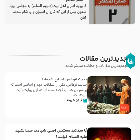
2 صفرالمظفر
1ـ ورود اسراى اهل بیت‌(علیهم السلام) به مجلس یزید
ملعون پس از این كه كاروان اسیران وارد شام شدند،
آنان
جدیدترین مقالات
جدیدترین مقالات و مطالب منتشر شده
حدیث قرطاس (منابع شیعه)
حدیث قرطاس، یکی از اشکالات مهم و اساسی است که
بر عمر بن خطاب گرفته شده است، این روایت ثابت
می‌کند که...
۱۶ /۰۵/ ۱۴۰۵
خلفا
آیا میدانید مسبّبین اصلی شهادت سیدالشهدا
علیه ‌السلام کیانند؟