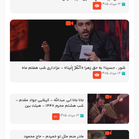
۱۲ مرداد ۱۴۰۵
شور ، حسینا! به‌ حق زهرا «أُنْظُرْ إِلَینا» – عزاداری شب هفتم ماه
محرّم 1405
۱۲ مرداد ۱۴۰۵
جانا جانا ابی عبدالله – کربلایی جواد مقدم –
شب هشتم محرم 1448 – هیئت بین
الحرمین طهران
۱۲ مرداد ۱۴۰۵
مادر منم مثل تو خمیدم – حاج محمود