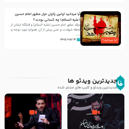
آیا میدانید اولین زائران مزار مطهر امام حسین
(علیه السلام) چه کسانی بودند؟
مرقد مطهر امام حسین (علیه السلام) و قتلگاه ایشان از
لحظه شهادت و حتی پیش از آن، همواره مورد توجه و
ز...
۱۴ /۰۵/ ۱۴۰۵
آیا میدانید؟
جدیدترین ویدئو ها
جدیدترین ویدئو و کلیپ های منتشر شده
مصداق کربلا – حاج حسین سیب
شور ، حسینا! به‌ حق زهرا «أُنْظُرْ
سرخی
إِلَینا» – عزاداری شب هفتم ماه