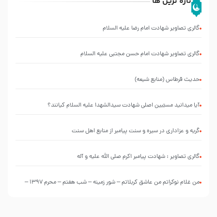
تازه ترین ها
گالری تصاویر شهادت امام رضا علیه السلام
گالری تصاویر شهادت امام حسن مجتبی علیه السلام
حدیث قرطاس (منابع شیعه)
آیا میدانید مسبّبین اصلی شهادت سیدالشهدا علیه ‌السلام کیانند؟
گریه و عزاداری در سیره و سنت پیامبر از منابع اهل سنت
گالری تصاویر : شهادت پیامبر اکرم صلی الله علیه و آله
من غلام نوکراتم من عاشق کربلاتم – شور زمینه – شب هفتم – محرم 1397 –
کربلایی محمدحسین پویانفر