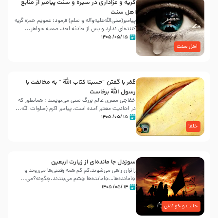
گریه و عزاداری در سیره و سنت پیامبر از منابع
اهل سنت
پیامبر(صلی‌الله‌علیه‌وآله و سلم) فرمود: عمویم حمزه گریه
کننده‌ای ندارد و پس از حادثه احد، صفیه خواهر...
۱۵ /۰۵/ ۱۴۰۵
اهل سنت
عُمَر با گفتن “حسبنا كتاب اللّه ” به مخالفت با
رسول اللّه برخاست
خفاجی مصری عالم بزرگ سنی می‌نویسد : همانطور که
در احادیث معتبر آمده است، پیامبر اکرم (صلوات اللّه...
۱۵ /۰۵/ ۱۴۰۵
خلفا
سوزدل جا مانده‌ای از زیارت اربعین
زائران راهی می‌شوند،کم‌ کم همه رفتنی‌ها می‌روند و
جامانده‌ها…جامانده‌ها چشم می‌بندند.چگونه؟می‌...
۱۴ /۰۵/ ۱۴۰۵
جالب و خواندنی