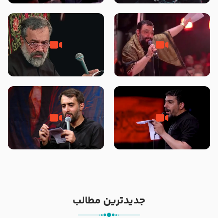
محرّم 1405
جانا جانا ابی عبدالله – کربلایی جواد
مادر منم مثل تو خمیدم – حاج
مقدم – شب هشتم محرم 1448 –
محمود کریمی – شهادت حضرت
هیئت بین الحرمین طهران
رقیه علیها السلام – تیر ۱۴۰۵
هیئت رایة العباس علیه السلام
تک ، عبّاس، صاحب دل‌هاست –
من غلام نوکراتم من عاشق کربلاتم
حاج حنیف طاهری – عزاداری شب
– شور زمینه – شب هفتم – محرم
تاسوعا 1405
1397 – کربلایی محمدحسین
پویانفر
جدیدترین مطالب