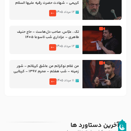
کریمی – شهادت حضرت رقیه علیها السلام
– تیر ۱۴۰۵ هیئت رایة العباس علیه السلام
۱۲ مرداد ۱۴۰۵
تک ، عبّاس، صاحب دل‌هاست – حاج حنیف
طاهری – عزاداری شب تاسوعا 1405
۱۲ مرداد ۱۴۰۵
من غلام نوکراتم من عاشق کربلاتم – شور
زمینه – شب هفتم – محرم 1397 – کربلایی
محمدحسین پویانفر
۱۱ مرداد ۱۴۰۵
آخرین دستاورد ها