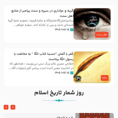
گریه و عزاداری در سیره و سنت پیامبر از منابع
اهل سنت
پیامبر(صلی‌الله‌علیه‌وآله و سلم) فرمود: عمویم حمزه گریه
کننده‌ای ندارد و پس از حادثه احد، صفیه خواهر...
۱۵ /۰۵/ ۱۴۰۵
اهل سنت
عُمَر با گفتن “حسبنا كتاب اللّه ” به مخالفت با
رسول اللّه برخاست
خفاجی مصری عالم بزرگ سنی می‌نویسد : همانطور که
در احادیث معتبر آمده است، پیامبر اکرم (صلوات اللّه...
۱۵ /۰۵/ ۱۴۰۵
خلفا
روز شمار تاریخ اسلام