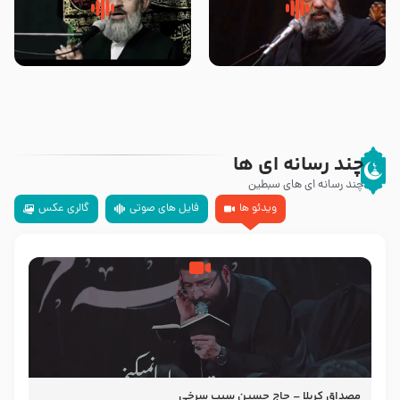
سلام جوانی که امام حسین علیه
زیارتی که اسباب رزق زیاد و عمر
السلام خودش جوابش را دادند
طولانی است حجت السلام حسین
-حجت الاسلام بندانی
یوسفی
چند رسانه ای ها
چند رسانه ای های سبطین
ویدئو ها
فایل های صوتی
گالری عکس
مصداق کربلا – حاج حسین سیب سرخی