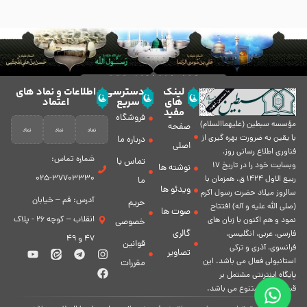
لینک
دسترسی
اطلاعات و نماد های
های
سریع
اعتماد
مفید
فروشگاه
مؤسسه سبطين (عليهماالسلام)
صفحه
با يقين به ضرورت بهره گیرى از
درباره ما
اصلی
فناورى اطلاع رسانى روز،
شماره تماس:
تماس با
وبسایت خود را در تاريخ 17
نوشته ها
37703330-025
ربيع الاول 1424 ق. همزمان با
ما
ویدئو ها
سالروز ميلاد حضرت رسول اكرم
آدرس: قم – خیابان
حریم
(صلی الله علیه و آله) افتتاح
صوت ها
انقلاب – کوچه 26 - پلاک
نمود و هم اكنون با زبان های
خصوصی
گالری
فارسی، عربى، انگلیسی،
47 و 49
قوانین
فرانسوی، آذری و ترکی
تصاویر
استانبولی فعال مى باشد. اين
مقررات
پايگاه اينترنتى مشتمل بر
قسمت هاى متنوع مى باشد.