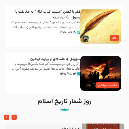
عُمَر با گفتن “حسبنا كتاب اللّه ” به مخالفت با
رسول اللّه برخاست
خفاجی مصری عالم بزرگ سنی می‌نویسد : همانطور که
در احادیث معتبر آمده است، پیامبر اکرم (صلوات اللّه...
۱۵ /۰۵/ ۱۴۰۵
خلفا
سوزدل جا مانده‌ای از زیارت اربعین
زائران راهی می‌شوند،کم‌ کم همه رفتنی‌ها می‌روند و
جامانده‌ها…جامانده‌ها چشم می‌بندند.چگونه؟می‌...
۱۴ /۰۵/ ۱۴۰۵
جالب و خواندنی
روز شمار تاریخ اسلام