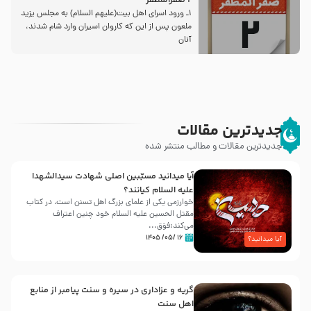
2 صفرالمظفر
1ـ ورود اسراى اهل بیت‌(علیهم السلام) به مجلس یزید
ملعون پس از این كه كاروان اسیران وارد شام شدند،
آنان
جدیدترین مقالات
جدیدترین مقالات و مطالب منتشر شده
آیا میدانید مسبّبین اصلی شهادت سیدالشهدا
علیه ‌السلام کیانند؟
خوارزمی یکی از علمای بزرگ اهل تسنن است، در کتاب
مقتل الحسین علیه ‌السلام خود چنین اعتراف
می‌کند:فوَق...
۱۶ /۰۵/ ۱۴۰۵
آیا میدانید؟
گریه و عزاداری در سیره و سنت پیامبر از منابع
اهل سنت