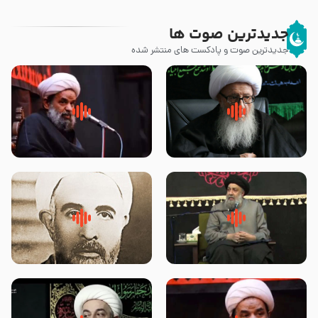
جدیدترین صوت ها
جدیدترین صوت و پادکست های منتشر شده
زوّار اربعین امام حسین (علیه
روضه جانسوز پاره های جگر امام
السلام) با این اشتیاق به زیارت
حسن مجتبی علیه السلام-حجت
بروند – آیت الله وحید خراسانی
الاسلام بندانی
لقب حضرت رقیه سلام الله علیها به
روضه‌ی مجلس یزید ملعون و
چه معناست – حجت الاسلام علوی
اسارت اهل‌بیت علیهم‌السلام –
تهرانی
مرحوم حجت‌الاسلام شیخ علی
محدث زاده