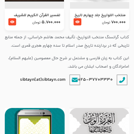
منتخب التواریخ جلد چهارم تاریخ
تفسير القرآن الكريم للشريف
امام زین العابدین و امام محمد
المرتضي قدس سرّه
5.700.000
700.000
تومان
تومان
باقر علیهما السلام
کتاب گرانسنگ منتخب التواريخ، تألیف محمد هاشم خراسانی، از جمله منابع
تاریخی که در بردارنده تاریخ صدر اسلام تا سده چهارم هجری قمری است.
این کتاب به زبان فارسی و مشتمل بر شرح حال معصومین (علیهم السلام)،
امامزادگان و اصحاب ایشان می باشد.
sibtayn[at]sibtayn.com
025-37703330