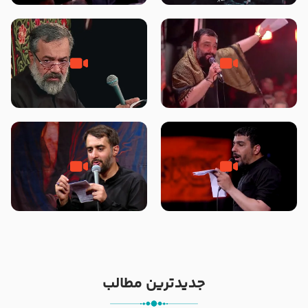
محرّم 1405
جانا جانا ابی عبدالله – کربلایی جواد
مادر منم مثل تو خمیدم – حاج
مقدم – شب هشتم محرم 1448 –
محمود کریمی – شهادت حضرت
هیئت بین الحرمین طهران
رقیه علیها السلام – تیر ۱۴۰۵
هیئت رایة العباس علیه السلام
تک ، عبّاس، صاحب دل‌هاست –
من غلام نوکراتم من عاشق کربلاتم
حاج حنیف طاهری – عزاداری شب
– شور زمینه – شب هفتم – محرم
تاسوعا 1405
1397 – کربلایی محمدحسین
پویانفر
جدیدترین مطالب