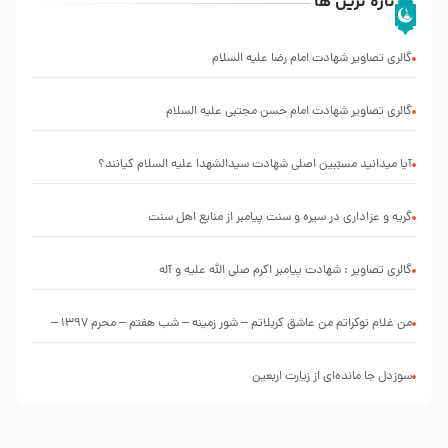
تازه ترین ها
گالری تصاویر شهادت امام رضا علیه السلام
گالری تصاویر شهادت امام حسن مجتبی علیه السلام
آیا میدانید مسبّبین اصلی شهادت سیدالشهدا علیه ‌السلام کیانند؟
گریه و عزاداری در سیره و سنت پیامبر از منابع اهل سنت
گالری تصاویر : شهادت پیامبر اکرم صلی الله علیه و آله
من غلام نوکراتم من عاشق کربلاتم – شور زمینه – شب هفتم – محرم 1397 –
کربلایی محمدحسین پویانفر
سوزدل جا مانده‌ای از زیارت اربعین