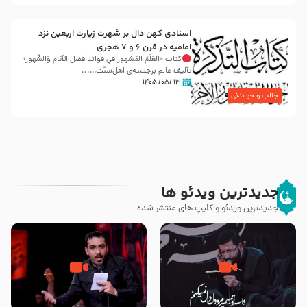
اسنادی کهن دال بر شهرت زیارت اربعین نزد
امامیه در قرن ۶ و ۷ هجری
کتاب «العَلَمُ المَشهور في فَوائِدِ فَضلِ الأيّامِ وَالشُّهورِ»
تألیف عالم برجسته‌ی اهل‌سنّت…...
۱۳ /۰۵/ ۱۴۰۵
جالب و خواندنی
جدیدترین ویدئو ها
جدیدترین ویدئو و کلیپ های منتشر شده
مصداق کربلا – حاج حسین سیب
شور ، حسینا! به‌ حق زهرا «أُنْظُرْ
سرخی
إِلَینا» – عزاداری شب هفتم ماه