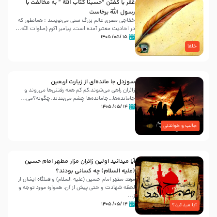
عُمَر با گفتن “حسبنا كتاب اللّه ” به مخالفت با
رسول اللّه برخاست
خفاجی مصری عالم بزرگ سنی می‌نویسد : همانطور که
در احادیث معتبر آمده است، پیامبر اکرم (صلوات اللّه...
۱۵ /۰۵/ ۱۴۰۵
خلفا
سوزدل جا مانده‌ای از زیارت اربعین
زائران راهی می‌شوند،کم‌ کم همه رفتنی‌ها می‌روند و
جامانده‌ها…جامانده‌ها چشم می‌بندند.چگونه؟می‌...
۱۴ /۰۵/ ۱۴۰۵
جالب و خواندنی
آیا میدانید اولین زائران مزار مطهر امام حسین
(علیه السلام) چه کسانی بودند؟
مرقد مطهر امام حسین (علیه السلام) و قتلگاه ایشان از
لحظه شهادت و حتی پیش از آن، همواره مورد توجه و
ز...
۱۴ /۰۵/ ۱۴۰۵
آیا میدانید؟