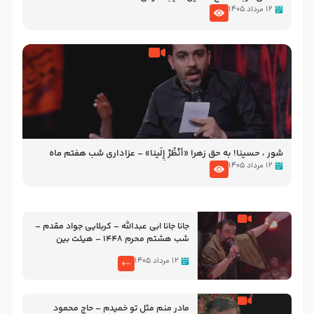
۱۲ مرداد ۱۴۰۵
شور ، حسینا! به‌ حق زهرا «أُنْظُرْ إِلَینا» – عزاداری شب هفتم ماه
محرّم 1405
۱۲ مرداد ۱۴۰۵
جانا جانا ابی عبدالله – کربلایی جواد مقدم –
شب هشتم محرم 1448 – هیئت بین
الحرمین طهران
۱۲ مرداد ۱۴۰۵
مادر منم مثل تو خمیدم – حاج محمود