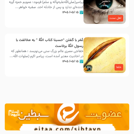
پیامبر(صلی‌الله‌علیه‌وآله و سلم) فرمود: عمویم حمزه گریه
کننده‌ای ندارد و پس از حادثه احد، صفیه خواهر...
۱۵ /۰۵/ ۱۴۰۵
اهل سنت
عُمَر با گفتن “حسبنا كتاب اللّه ” به مخالفت با
رسول اللّه برخاست
خفاجی مصری عالم بزرگ سنی می‌نویسد : همانطور که
در احادیث معتبر آمده است، پیامبر اکرم (صلوات اللّه...
۱۵ /۰۵/ ۱۴۰۵
خلفا