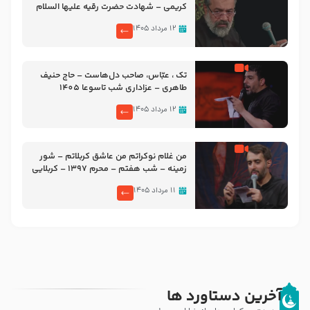
کریمی – شهادت حضرت رقیه علیها السلام
– تیر ۱۴۰۵ هیئت رایة العباس علیه السلام
۱۲ مرداد ۱۴۰۵
تک ، عبّاس، صاحب دل‌هاست – حاج حنیف
طاهری – عزاداری شب تاسوعا 1405
۱۲ مرداد ۱۴۰۵
من غلام نوکراتم من عاشق کربلاتم – شور
زمینه – شب هفتم – محرم 1397 – کربلایی
محمدحسین پویانفر
۱۱ مرداد ۱۴۰۵
آخرین دستاورد ها