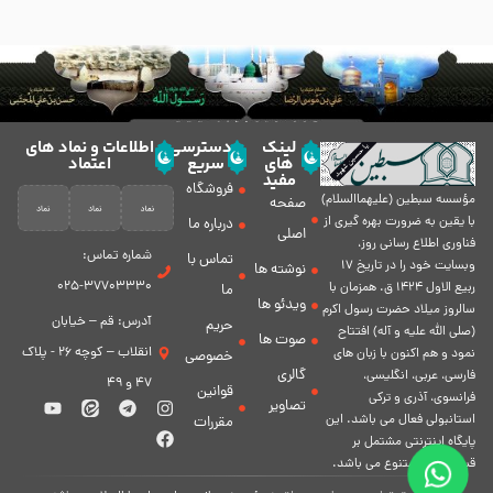
لینک
دسترسی
اطلاعات و نماد های
های
سریع
اعتماد
مفید
فروشگاه
مؤسسه سبطين (عليهماالسلام)
صفحه
با يقين به ضرورت بهره گیرى از
درباره ما
اصلی
فناورى اطلاع رسانى روز،
شماره تماس:
تماس با
وبسایت خود را در تاريخ 17
نوشته ها
37703330-025
ربيع الاول 1424 ق. همزمان با
ما
ویدئو ها
سالروز ميلاد حضرت رسول اكرم
آدرس: قم – خیابان
حریم
(صلی الله علیه و آله) افتتاح
صوت ها
انقلاب – کوچه 26 - پلاک
نمود و هم اكنون با زبان های
خصوصی
گالری
فارسی، عربى، انگلیسی،
47 و 49
قوانین
فرانسوی، آذری و ترکی
تصاویر
استانبولی فعال مى باشد. اين
مقررات
پايگاه اينترنتى مشتمل بر
قسمت هاى متنوع مى باشد.