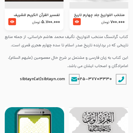
منتخب التواریخ جلد چهارم تاریخ
تفسير القرآن الكريم للشريف
امام زین العابدین و امام محمد
المرتضي قدس سرّه
5.700.000
700.000
تومان
تومان
باقر علیهما السلام
کتاب گرانسنگ منتخب التواريخ، تألیف محمد هاشم خراسانی، از جمله منابع
تاریخی که در بردارنده تاریخ صدر اسلام تا سده چهارم هجری قمری است.
این کتاب به زبان فارسی و مشتمل بر شرح حال معصومین (علیهم السلام)،
امامزادگان و اصحاب ایشان می باشد.
sibtayn[at]sibtayn.com
025-37703330