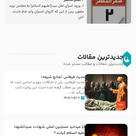
2 صفرالمظفر
1ـ ورود اسراى اهل بیت‌(علیهم السلام) به مجلس یزید
ملعون پس از این كه كاروان اسیران وارد شام شدند،
آنان
جدیدترین مقالات
جدیدترین مقالات و مطالب منتشر شده
حدیث قرطاس (منابع شیعه)
حدیث قرطاس، یکی از اشکالات مهم و اساسی است که
بر عمر بن خطاب گرفته شده است، این روایت ثابت
می‌کند که...
۱۶ /۰۵/ ۱۴۰۵
خلفا
آیا میدانید مسبّبین اصلی شهادت سیدالشهدا
علیه ‌السلام کیانند؟