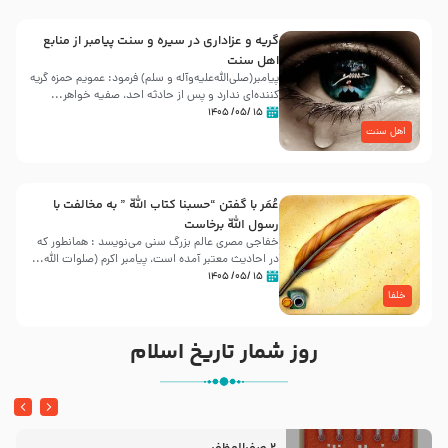
گریه و عزاداری در سیره و سنت پیامبر از منابع
اهل سنت
پیامبر(صلی‌الله‌علیه‌وآله و سلم) فرمود: عمویم حمزه گریه
کننده‌ای ندارد و پس از حادثه احد، صفیه خواهر...
۱۵ /۰۵/ ۱۴۰۵
اهل سنت
عُمَر با گفتن “حسبنا كتاب اللّه ” به مخالفت با
رسول اللّه برخاست
خفاجی مصری عالم بزرگ سنی می‌نویسد : همانطور که
در احادیث معتبر آمده است، پیامبر اکرم (صلوات اللّه...
۱۵ /۰۵/ ۱۴۰۵
خلفا
روز شمار تاریخ اسلام