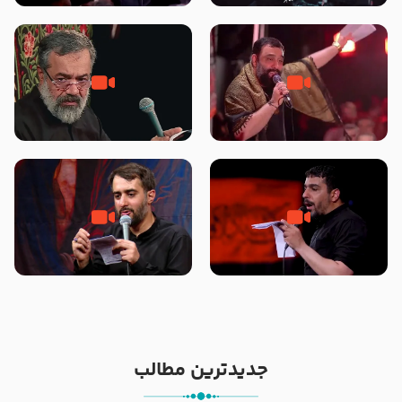
محرّم 1405
جانا جانا ابی عبدالله – کربلایی جواد
مادر منم مثل تو خمیدم – حاج
مقدم – شب هشتم محرم 1448 –
محمود کریمی – شهادت حضرت
هیئت بین الحرمین طهران
رقیه علیها السلام – تیر ۱۴۰۵
هیئت رایة العباس علیه السلام
تک ، عبّاس، صاحب دل‌هاست –
من غلام نوکراتم من عاشق کربلاتم
حاج حنیف طاهری – عزاداری شب
– شور زمینه – شب هفتم – محرم
تاسوعا 1405
1397 – کربلایی محمدحسین
پویانفر
جدیدترین مطالب