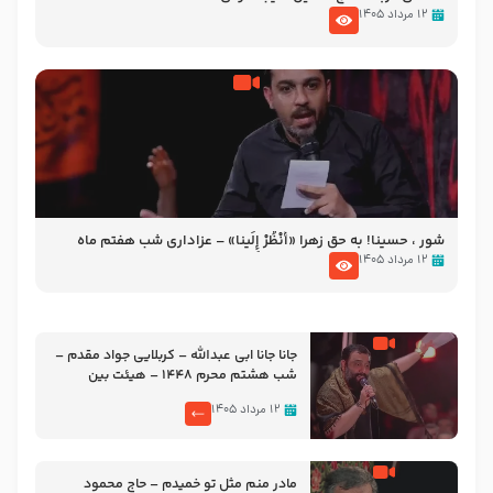
۱۲ مرداد ۱۴۰۵
شور ، حسینا! به‌ حق زهرا «أُنْظُرْ إِلَینا» – عزاداری شب هفتم ماه
محرّم 1405
۱۲ مرداد ۱۴۰۵
جانا جانا ابی عبدالله – کربلایی جواد مقدم –
شب هشتم محرم 1448 – هیئت بین
الحرمین طهران
۱۲ مرداد ۱۴۰۵
مادر منم مثل تو خمیدم – حاج محمود