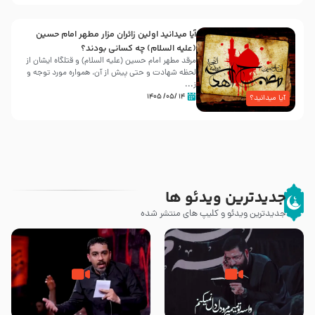
آیا میدانید اولین زائران مزار مطهر امام حسین
(علیه السلام) چه کسانی بودند؟
مرقد مطهر امام حسین (علیه السلام) و قتلگاه ایشان از
لحظه شهادت و حتی پیش از آن، همواره مورد توجه و
ز...
۱۴ /۰۵/ ۱۴۰۵
آیا میدانید؟
جدیدترین ویدئو ها
جدیدترین ویدئو و کلیپ های منتشر شده
مصداق کربلا – حاج حسین سیب
شور ، حسینا! به‌ حق زهرا «أُنْظُرْ
سرخی
إِلَینا» – عزاداری شب هفتم ماه