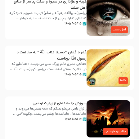
گریه و عزاداری در سیره و سنت پیامبر از منابع
اهل سنت
پیامبر(صلی‌الله‌علیه‌وآله و سلم) فرمود: عمویم حمزه گریه
کننده‌ای ندارد و پس از حادثه احد، صفیه خواهر...
۱۵ /۰۵/ ۱۴۰۵
اهل سنت
عُمَر با گفتن “حسبنا كتاب اللّه ” به مخالفت با
رسول اللّه برخاست
خفاجی مصری عالم بزرگ سنی می‌نویسد : همانطور که
در احادیث معتبر آمده است، پیامبر اکرم (صلوات اللّه...
۱۵ /۰۵/ ۱۴۰۵
خلفا
سوزدل جا مانده‌ای از زیارت اربعین
زائران راهی می‌شوند،کم‌ کم همه رفتنی‌ها می‌روند و
جامانده‌ها…جامانده‌ها چشم می‌بندند.چگونه؟می‌...
۱۴ /۰۵/ ۱۴۰۵
جالب و خواندنی