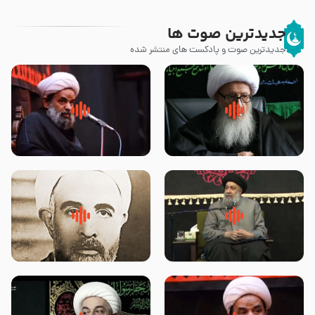
جدیدترین صوت ها
جدیدترین صوت و پادکست های منتشر شده
زوّار اربعین امام حسین (علیه
روضه جانسوز پاره های جگر امام
السلام) با این اشتیاق به زیارت
حسن مجتبی علیه السلام-حجت
بروند – آیت الله وحید خراسانی
الاسلام بندانی
لقب حضرت رقیه سلام الله علیها به
روضه‌ی مجلس یزید ملعون و
چه معناست – حجت الاسلام علوی
اسارت اهل‌بیت علیهم‌السلام –
تهرانی
مرحوم حجت‌الاسلام شیخ علی
محدث زاده