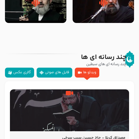
سلام جوانی که امام حسین علیه
زیارتی که اسباب رزق زیاد و عمر
السلام خودش جوابش را دادند
طولانی است حجت السلام حسین
-حجت الاسلام بندانی
یوسفی
چند رسانه ای ها
چند رسانه ای های سبطین
ویدئو ها
فایل های صوتی
گالری عکس
مصداق کربلا – حاج حسین سیب سرخی