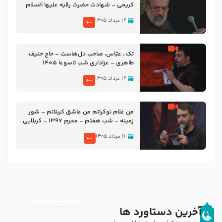
کریمی – شهادت حضرت رقیه علیها السلام
– تیر ۱۴۰۵ هیئت رایة العباس علیه السلام
۱۲ مرداد ۱۴۰۵
تک ، عبّاس، صاحب دل‌هاست – حاج حنیف
طاهری – عزاداری شب تاسوعا 1405
۱۲ مرداد ۱۴۰۵
من غلام نوکراتم من عاشق کربلاتم – شور
زمینه – شب هفتم – محرم 1397 – کربلایی
محمدحسین پویانفر
۱۱ مرداد ۱۴۰۵
آخرین دستاورد ها