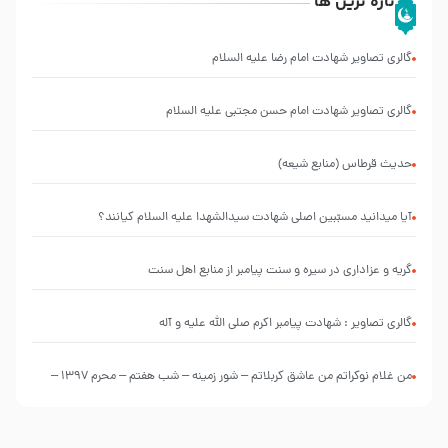
تازه ترین ها
گالری تصاویر شهادت امام رضا علیه السلام
گالری تصاویر شهادت امام حسن مجتبی علیه السلام
حدیث قرطاس (منابع شیعه)
آیا میدانید مسبّبین اصلی شهادت سیدالشهدا علیه ‌السلام کیانند؟
گریه و عزاداری در سیره و سنت پیامبر از منابع اهل سنت
گالری تصاویر : شهادت پیامبر اکرم صلی الله علیه و آله
من غلام نوکراتم من عاشق کربلاتم – شور زمینه – شب هفتم – محرم 1397 –
کربلایی محمدحسین پویانفر