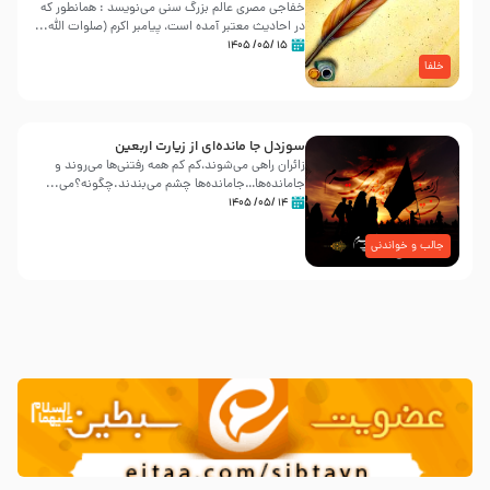
خفاجی مصری عالم بزرگ سنی می‌نویسد : همانطور که
در احادیث معتبر آمده است، پیامبر اکرم (صلوات اللّه...
۱۵ /۰۵/ ۱۴۰۵
خلفا
سوزدل جا مانده‌ای از زیارت اربعین
زائران راهی می‌شوند،کم‌ کم همه رفتنی‌ها می‌روند و
جامانده‌ها…جامانده‌ها چشم می‌بندند.چگونه؟می‌...
۱۴ /۰۵/ ۱۴۰۵
جالب و خواندنی