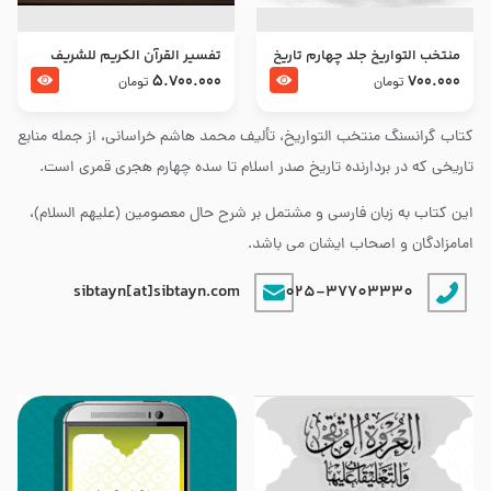
منتخب التواریخ جلد چهارم تاریخ
تفسير القرآن الكريم للشريف
امام زین العابدین و امام محمد
المرتضي قدس سرّه
5.700.000
700.000
تومان
تومان
باقر علیهما السلام
کتاب گرانسنگ منتخب التواريخ، تألیف محمد هاشم خراسانی، از جمله منابع
تاریخی که در بردارنده تاریخ صدر اسلام تا سده چهارم هجری قمری است.
این کتاب به زبان فارسی و مشتمل بر شرح حال معصومین (علیهم السلام)،
امامزادگان و اصحاب ایشان می باشد.
sibtayn[at]sibtayn.com
025-37703330