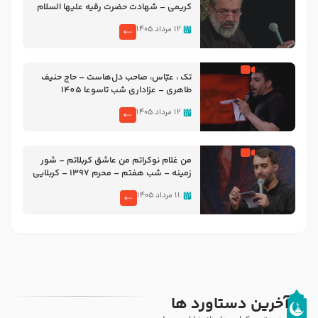
کریمی – شهادت حضرت رقیه علیها السلام
– تیر ۱۴۰۵ هیئت رایة العباس علیه السلام
۱۲ مرداد ۱۴۰۵
تک ، عبّاس، صاحب دل‌هاست – حاج حنیف
طاهری – عزاداری شب تاسوعا 1405
۱۲ مرداد ۱۴۰۵
من غلام نوکراتم من عاشق کربلاتم – شور
زمینه – شب هفتم – محرم 1397 – کربلایی
محمدحسین پویانفر
۱۱ مرداد ۱۴۰۵
آخرین دستاورد ها