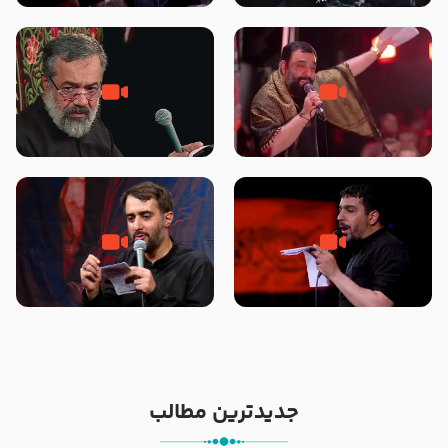
محرّم 1405
جانا جانا ابی عبدالله – کربلایی جواد
مادر منم مثل تو خمیدم – حاج
مقدم – شب هشتم محرم 1448 –
محمود کریمی – شهادت حضرت
هیئت بین الحرمین طهران
رقیه علیها السلام – تیر ۱۴۰۵
هیئت رایة العباس علیه السلام
تک ، عبّاس، صاحب دل‌هاست –
من غلام نوکراتم من عاشق کربلاتم
حاج حنیف طاهری – عزاداری شب
– شور زمینه – شب هفتم – محرم
تاسوعا 1405
1397 – کربلایی محمدحسین
پویانفر
جدیدترین مطالب