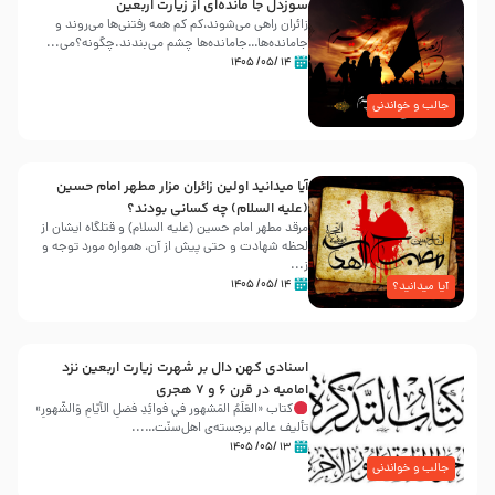
سوزدل جا مانده‌ای از زیارت اربعین
زائران راهی می‌شوند،کم‌ کم همه رفتنی‌ها می‌روند و
جامانده‌ها…جامانده‌ها چشم می‌بندند.چگونه؟می‌...
۱۴ /۰۵/ ۱۴۰۵
جالب و خواندنی
آیا میدانید اولین زائران مزار مطهر امام حسین
(علیه السلام) چه کسانی بودند؟
مرقد مطهر امام حسین (علیه السلام) و قتلگاه ایشان از
لحظه شهادت و حتی پیش از آن، همواره مورد توجه و
ز...
۱۴ /۰۵/ ۱۴۰۵
آیا میدانید؟
اسنادی کهن دال بر شهرت زیارت اربعین نزد
امامیه در قرن ۶ و ۷ هجری
کتاب «العَلَمُ المَشهور في فَوائِدِ فَضلِ الأيّامِ وَالشُّهورِ»
تألیف عالم برجسته‌ی اهل‌سنّت…...
۱۳ /۰۵/ ۱۴۰۵
جالب و خواندنی