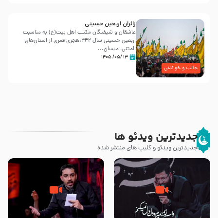
زائران اربعین حسینی
عاشقان و شیفتگان مکتب اهل بیت(ع) به مناسبت
اربعین حسینی سال ۱۴۴۲هجری قمری از استان‌های
المثنی، میسان...
۱۳ /۰۵/ ۱۴۰۵
جالب و خواندنی
جدیدترین ویدئو ها
جدیدترین ویدئو و کلیپ های منتشر شده
مصداق کربلا – حاج حسین سیب
شور ، حسینا! به‌ حق زهرا «أُنْظُرْ
سرخی
إِلَینا» – عزاداری شب هفتم ماه