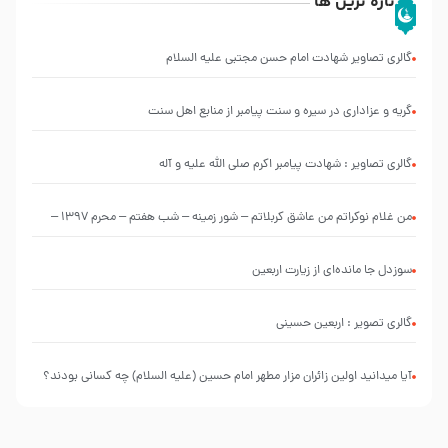
تازه ترین ها
گالری تصاویر شهادت امام حسن مجتبی علیه السلام
گریه و عزاداری در سیره و سنت پیامبر از منابع اهل سنت
گالری تصاویر : شهادت پیامبر اکرم صلی الله علیه و آله
من غلام نوکراتم من عاشق کربلاتم – شور زمینه – شب هفتم – محرم 1397 –
کربلایی محمدحسین پویانفر
سوزدل جا مانده‌ای از زیارت اربعین
گالری تصویر : اربعین حسینی
آیا میدانید اولین زائران مزار مطهر امام حسین (علیه السلام) چه کسانی بودند؟