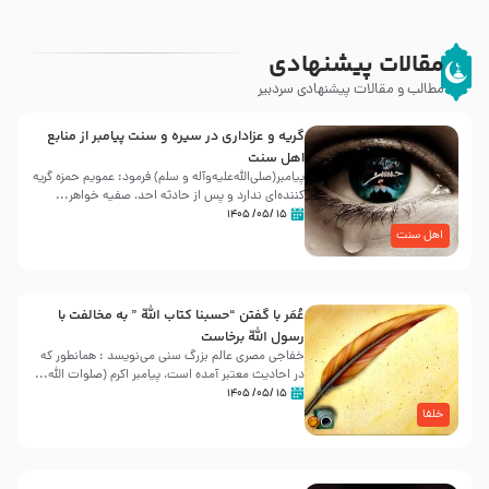
مقالات پیشنهادی
مطالب و مقالات پیشنهادی سردبیر
گریه و عزاداری در سیره و سنت پیامبر از منابع
اهل سنت
پیامبر(صلی‌الله‌علیه‌وآله و سلم) فرمود: عمویم حمزه گریه
کننده‌ای ندارد و پس از حادثه احد، صفیه خواهر...
۱۵ /۰۵/ ۱۴۰۵
اهل سنت
عُمَر با گفتن “حسبنا كتاب اللّه ” به مخالفت با
رسول اللّه برخاست
خفاجی مصری عالم بزرگ سنی می‌نویسد : همانطور که
در احادیث معتبر آمده است، پیامبر اکرم (صلوات اللّه...
۱۵ /۰۵/ ۱۴۰۵
خلفا