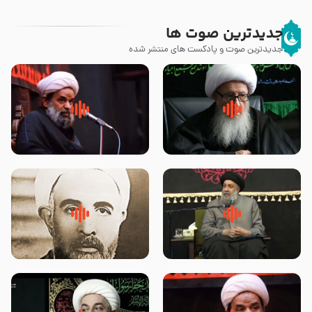
جدیدترین صوت ها
جدیدترین صوت و پادکست های منتشر شده
زوّار اربعین امام حسین (علیه
روضه جانسوز پاره های جگر امام
السلام) با این اشتیاق به زیارت
حسن مجتبی علیه السلام-حجت
بروند – آیت الله وحید خراسانی
الاسلام بندانی
لقب حضرت رقیه سلام الله علیها به
روضه‌ی مجلس یزید ملعون و
چه معناست – حجت الاسلام علوی
اسارت اهل‌بیت علیهم‌السلام –
تهرانی
مرحوم حجت‌الاسلام شیخ علی
محدث زاده