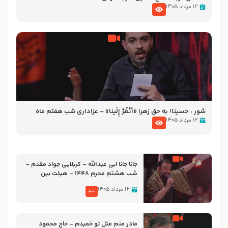
۱۲ مرداد ۱۴۰۵
شور ، حسینا! به‌ حق زهرا «أُنْظُرْ إِلَینا» – عزاداری شب هفتم ماه
محرّم 1405
۱۲ مرداد ۱۴۰۵
جانا جانا ابی عبدالله – کربلایی جواد مقدم –
شب هشتم محرم 1448 – هیئت بین
الحرمین طهران
۱۲ مرداد ۱۴۰۵
مادر منم مثل تو خمیدم – حاج محمود