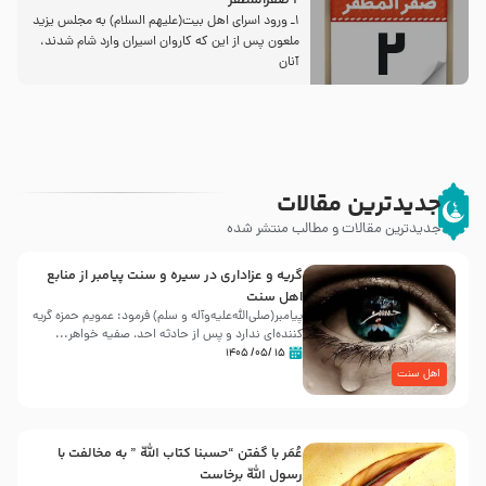
2 صفرالمظفر
1ـ ورود اسراى اهل بیت‌(علیهم السلام) به مجلس یزید
ملعون پس از این كه كاروان اسیران وارد شام شدند،
آنان
جدیدترین مقالات
جدیدترین مقالات و مطالب منتشر شده
گریه و عزاداری در سیره و سنت پیامبر از منابع
اهل سنت
پیامبر(صلی‌الله‌علیه‌وآله و سلم) فرمود: عمویم حمزه گریه
کننده‌ای ندارد و پس از حادثه احد، صفیه خواهر...
۱۵ /۰۵/ ۱۴۰۵
اهل سنت
عُمَر با گفتن “حسبنا كتاب اللّه ” به مخالفت با
رسول اللّه برخاست