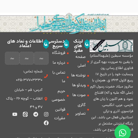
لینک
دسترسی
اطلاعات و نماد های
های
سریع
اعتماد
مفید
فروشگاه
مؤسسه سبطين (عليهماالسلام)
صفحه
با يقين به ضرورت بهره گیرى از
درباره ما
اصلی
فناورى اطلاع رسانى روز،
شماره تماس:
تماس با
وبسایت خود را در تاريخ 17
نوشته ها
37703330-025
ربيع الاول 1424 ق. همزمان با
ما
ویدئو ها
سالروز ميلاد حضرت رسول اكرم
آدرس: قم – خیابان
حریم
(صلی الله علیه و آله) افتتاح
صوت ها
انقلاب – کوچه 26 - پلاک
نمود و هم اكنون با زبان های
خصوصی
گالری
فارسی، عربى، انگلیسی،
47 و 49
قوانین
فرانسوی، آذری و ترکی
تصاویر
استانبولی فعال مى باشد. اين
مقررات
پايگاه اينترنتى مشتمل بر
قسمت هاى متنوع مى باشد.