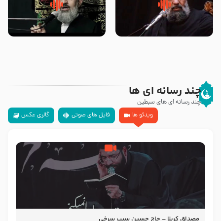
سلام جوانی که امام حسین علیه
زیارتی که اسباب رزق زیاد و عمر
السلام خودش جوابش را دادند
طولانی است حجت السلام حسین
-حجت الاسلام بندانی
یوسفی
چند رسانه ای ها
چند رسانه ای های سبطین
ویدئو ها
فایل های صوتی
گالری عکس
مصداق کربلا – حاج حسین سیب سرخی