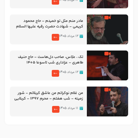
۱۲ مرداد ۱۴۰۵
مادر منم مثل تو خمیدم – حاج محمود
کریمی – شهادت حضرت رقیه علیها السلام
– تیر ۱۴۰۵ هیئت رایة العباس علیه السلام
۱۲ مرداد ۱۴۰۵
تک ، عبّاس، صاحب دل‌هاست – حاج حنیف
طاهری – عزاداری شب تاسوعا 1405
۱۲ مرداد ۱۴۰۵
من غلام نوکراتم من عاشق کربلاتم – شور
زمینه – شب هفتم – محرم 1397 – کربلایی
محمدحسین پویانفر
۱۱ مرداد ۱۴۰۵