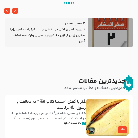
2 صفرالمظفر
1ـ ورود اسراى اهل بیت‌(علیهم السلام) به مجلس یزید
ملعون پس از این كه كاروان اسیران وارد شام شدند،
آنان
جدیدترین مقالات
جدیدترین مقالات و مطالب منتشر شده
عُمَر با گفتن “حسبنا كتاب اللّه ” به مخالفت با
رسول اللّه برخاست
خفاجی مصری عالم بزرگ سنی می‌نویسد : همانطور که
در احادیث معتبر آمده است، پیامبر اکرم (صلوات اللّه...
۱۵ /۰۵/ ۱۴۰۵
خلفا