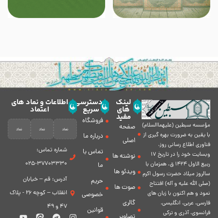
لینک
دسترسی
اطلاعات و نماد های
های
سریع
اعتماد
مفید
فروشگاه
مؤسسه سبطين (عليهماالسلام)
صفحه
با يقين به ضرورت بهره گیرى از
درباره ما
اصلی
فناورى اطلاع رسانى روز،
شماره تماس:
تماس با
وبسایت خود را در تاريخ 17
نوشته ها
37703330-025
ربيع الاول 1424 ق. همزمان با
ما
ویدئو ها
سالروز ميلاد حضرت رسول اكرم
آدرس: قم – خیابان
حریم
(صلی الله علیه و آله) افتتاح
صوت ها
انقلاب – کوچه 26 - پلاک
نمود و هم اكنون با زبان های
خصوصی
گالری
فارسی، عربى، انگلیسی،
47 و 49
قوانین
فرانسوی، آذری و ترکی
تصاویر