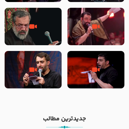
محرّم 1405
جانا جانا ابی عبدالله – کربلایی جواد
مادر منم مثل تو خمیدم – حاج
مقدم – شب هشتم محرم 1448 –
محمود کریمی – شهادت حضرت
هیئت بین الحرمین طهران
رقیه علیها السلام – تیر ۱۴۰۵
هیئت رایة العباس علیه السلام
تک ، عبّاس، صاحب دل‌هاست –
من غلام نوکراتم من عاشق کربلاتم
حاج حنیف طاهری – عزاداری شب
– شور زمینه – شب هفتم – محرم
تاسوعا 1405
1397 – کربلایی محمدحسین
پویانفر
جدیدترین مطالب