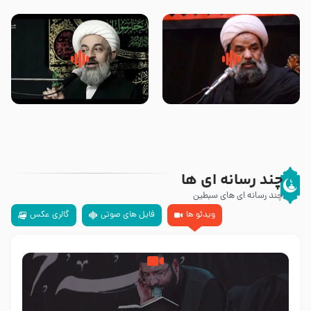
تهرانی
مرحوم حجت‌الاسلام شیخ علی
محدث زاده
سلام جوانی که امام حسین علیه
زیارتی که اسباب رزق زیاد و عمر
السلام خودش جوابش را دادند
طولانی است حجت السلام حسین
-حجت الاسلام بندانی
یوسفی
چند رسانه ای ها
چند رسانه ای های سبطین
ویدئو ها
فایل های صوتی
گالری عکس