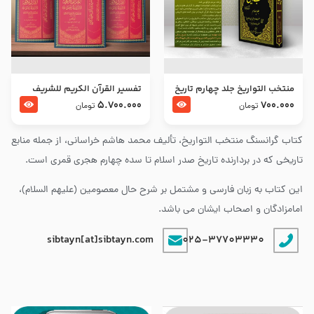
منتخب التواریخ جلد چهارم تاریخ
تفسير القرآن الكريم للشريف
امام زین العابدین و امام محمد
المرتضي قدس سرّه
5.700.000
700.000
تومان
تومان
باقر علیهما السلام
کتاب گرانسنگ منتخب التواريخ، تألیف محمد هاشم خراسانی، از جمله منابع
تاریخی که در بردارنده تاریخ صدر اسلام تا سده چهارم هجری قمری است.
این کتاب به زبان فارسی و مشتمل بر شرح حال معصومین (علیهم السلام)،
امامزادگان و اصحاب ایشان می باشد.
sibtayn[at]sibtayn.com
025-37703330