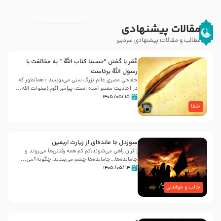
مقالات پیشنهادی
مطالب و مقالات پیشنهادی سردبیر
عُمَر با گفتن “حسبنا كتاب اللّه ” به مخالفت با
رسول اللّه برخاست
خفاجی مصری عالم بزرگ سنی می‌نویسد : همانطور که
در احادیث معتبر آمده است، پیامبر اکرم (صلوات اللّه...
۱۵ /۰۵/ ۱۴۰۵
خلفا
سوزدل جا مانده‌ای از زیارت اربعین
زائران راهی می‌شوند،کم‌ کم همه رفتنی‌ها می‌روند و
جامانده‌ها…جامانده‌ها چشم می‌بندند.چگونه؟می‌...
۱۴ /۰۵/ ۱۴۰۵
جالب و خواندنی