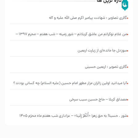
تازه ترین ها
گالری تصاویر : شهادت پیامبر اکرم صلی الله علیه و آله
من غلام نوکراتم من عاشق کربلاتم – شور زمینه – شب هفتم – محرم 1397 –
کربلایی محمدحسین پویانفر
سوزدل جا مانده‌ای از زیارت اربعین
گالری تصویر : اربعین حسینی
آیا میدانید اولین زائران مزار مطهر امام حسین (علیه السلام) چه کسانی بودند؟
مصداق کربلا – حاج حسین سیب سرخی
شور ، حسینا! به‌ حق زهرا «أُنْظُرْ إِلَینا» – عزاداری شب هفتم ماه محرّم 1405