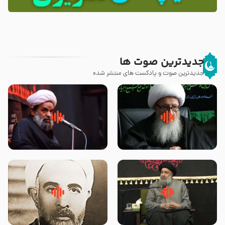
جدیدترین صوت ها
جدیدترین صوت و پادکست های منتشر شده
زوّار اربعین امام حسین (علیه
روضه جانسوز پاره های جگر امام
السلام) با این اشتیاق به زیارت
حسن مجتبی علیه السلام-حجت
بروند – آیت الله وحید خراسانی
الاسلام بندانی
لقب حضرت رقیه سلام الله علیها به
روضه‌ی مجلس یزید ملعون و
چه معناست – حجت الاسلام علوی
اسارت اهل‌بیت علیهم‌السلام –