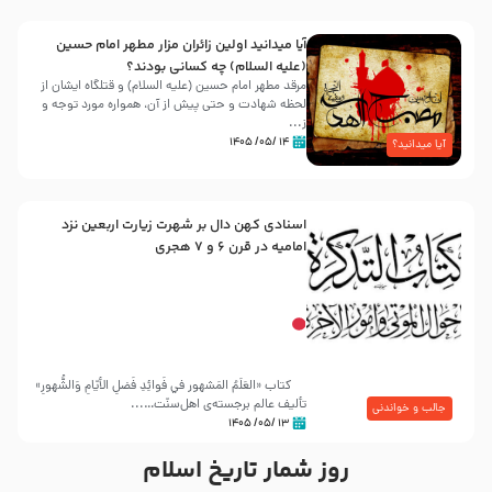
آیا میدانید اولین زائران مزار مطهر امام حسین
(علیه السلام) چه کسانی بودند؟
مرقد مطهر امام حسین (علیه السلام) و قتلگاه ایشان از
لحظه شهادت و حتی پیش از آن، همواره مورد توجه و
ز...
۱۴ /۰۵/ ۱۴۰۵
آیا میدانید؟
اسنادی کهن دال بر شهرت زیارت اربعین نزد
امامیه در قرن ۶ و ۷ هجری
کتاب «العَلَمُ المَشهور في فَوائِدِ فَضلِ الأيّامِ وَالشُّهورِ»
تألیف عالم برجسته‌ی اهل‌سنّت…...
جالب و خواندنی
۱۳ /۰۵/ ۱۴۰۵
روز شمار تاریخ اسلام