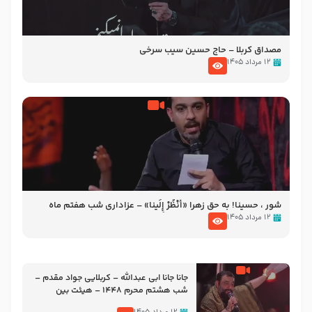
مصداق کربلا – حاج حسین سیب سرخی
۱۲ مرداد ۱۴۰۵
شور ، حسینا! به‌ حق زهرا «أُنْظُرْ إِلَینا» – عزاداری شب هفتم ماه
محرّم 1405
۱۲ مرداد ۱۴۰۵
جانا جانا ابی عبدالله – کربلایی جواد مقدم –
شب هشتم محرم 1448 – هیئت بین
الحرمین طهران