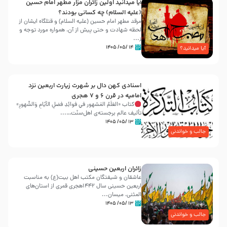
آیا میدانید اولین زائران مزار مطهر امام حسین
(علیه السلام) چه کسانی بودند؟
مرقد مطهر امام حسین (علیه السلام) و قتلگاه ایشان از
لحظه شهادت و حتی پیش از آن، همواره مورد توجه و
ز...
۱۴ /۰۵/ ۱۴۰۵
آیا میدانید؟
اسنادی کهن دال بر شهرت زیارت اربعین نزد
امامیه در قرن ۶ و ۷ هجری
کتاب «العَلَمُ المَشهور في فَوائِدِ فَضلِ الأيّامِ وَالشُّهورِ»
تألیف عالم برجسته‌ی اهل‌سنّت…...
۱۳ /۰۵/ ۱۴۰۵
جالب و خواندنی
زائران اربعین حسینی
عاشقان و شیفتگان مکتب اهل بیت(ع) به مناسبت
اربعین حسینی سال ۱۴۴۲هجری قمری از استان‌های
المثنی، میسان...
۱۳ /۰۵/ ۱۴۰۵
جالب و خواندنی