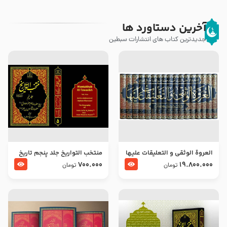
آخرین دستاورد ها
جدیدترین کتاب های انتشارات سبطین
العروة الوثقى و التعليقات عليها
منتخب التواریخ جلد پنجم تاریخ
– طرح جدید
امام جعفر صادق و امام موسی
700.000
19.800.000
تومان
تومان
بن جعفر علیهما السلام