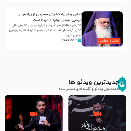
تحلیل و تجربه کشیش مسیحی از پیاده‌روی
اربعین: موتور تولید «امید» است
کشیش «مالخاز سونگیو لاچفیلی» یکی از کشیش های
کشور گرجستان است که در مراسم شکوهمند راهپیمایی
اربعین ش...
۱۲ /۰۵/ ۱۴۰۵
جالب و خواندنی
جدیدترین ویدئو ها
جدیدترین ویدئو و کلیپ های منتشر شده
مصداق کربلا – حاج حسین سیب
شور ، حسینا! به‌ حق زهرا «أُنْظُرْ
سرخی
إِلَینا» – عزاداری شب هفتم ماه