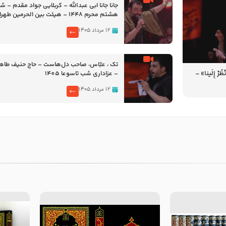
جانا جانا ابی عبدالله – کربلایی جواد مقدم – 
هشتم محرم 1448 – هیئت بین الحرمین طهران
۱۲ مرداد ۱۴۰۵
تک ، عبّاس، صاحب دل‌هاست – حاج حنیف طاه
رْ إِلَینا» –
– عزاداری شب تاسوعا 1405
14
۱۲ مرداد ۱۴۰۵