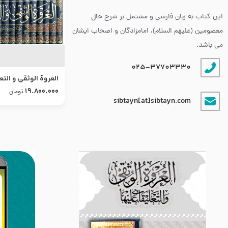
این کتاب به زبان فارسی و مشتمل بر شرح حال
معصومین (علیهم السلام)، امامزادگان و اصحاب ایشان
می باشد.
025-37703330
العروة الوثقى و التع
طرح جدید
19.800.000
تومان
sibtayn[at]sibtayn.com