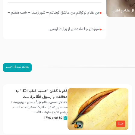
از منابع اهل
من غلام نوکراتم من عاشق کربلاتم – شور زمینه – شب هفتم –
محرم 1397 – کربلایی محمدحسین پویانفر
سوزدل جا مانده‌ای از زیارت اربعین
همه مقالات
عُمَر با گفتن “حسبنا كتاب اللّه ” به
مخالفت با رسول اللّه برخاست
خفاجی مصری عالم بزرگ سنی می‌نویسد :
همانطور که در احادیث معتبر آمده است،
پیامبر اکرم (صلوات اللّه...
۱۵ /۰۵/ ۱۴۰۵
خلفا