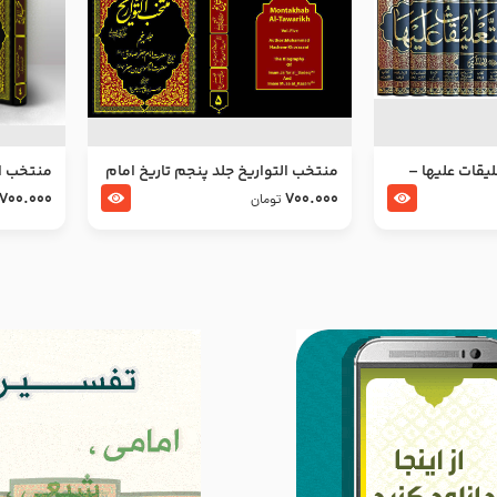
ليقات عليها –
منتخب التواریخ جلد پنجم تاریخ امام
منتخب ال
جعفر صادق و امام موسی بن جعفر
زین العا
700.000
700.000
تومان
علیهما السلام
علیهما ا