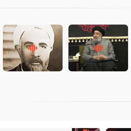
لقب حضرت رقیه سلام الله علیها
روضه‌ی مجلس یزید ملعون و
به چه معناست – حجت الاسلام
اسارت اهل‌بیت علیهم‌السلام –
علوی تهرانی
مرحوم حجت‌الاسلام شیخ علی
محدث زاده