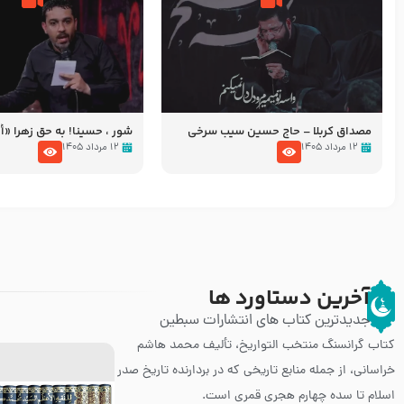
مصداق کربلا – حاج حسین سیب سرخی
شور ، حسینا! به‌ حق زهرا «أُنْظُ
عزاداری شب هفتم ماه محرّم 05
۱۲ مرداد ۱۴۰۵
۱۲ مرداد ۱۴۰۵
آخرین دستاورد ها
جدیدترین کتاب های انتشارات سبطین
کتاب گرانسنگ منتخب التواريخ، تألیف محمد هاشم
خراسانی، از جمله منابع تاریخی که در بردارنده تاریخ صدر
اسلام تا سده چهارم هجری قمری است.