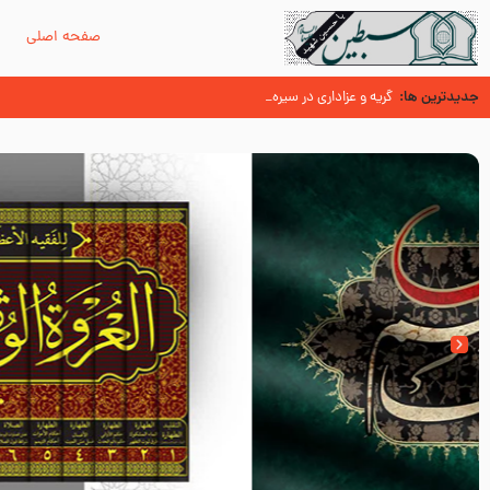
صفحه اصلی
م
جدیدترین ها:
سوزدل جا مانده‌ای از زیارت اربعین
گریه و عزاداری در سیره و سنت پیامبر از منابع اهل سنت
عُمَر با گفتن “حسبنا كتاب اللّه ” به مخالفت با رسول اللّه برخاست