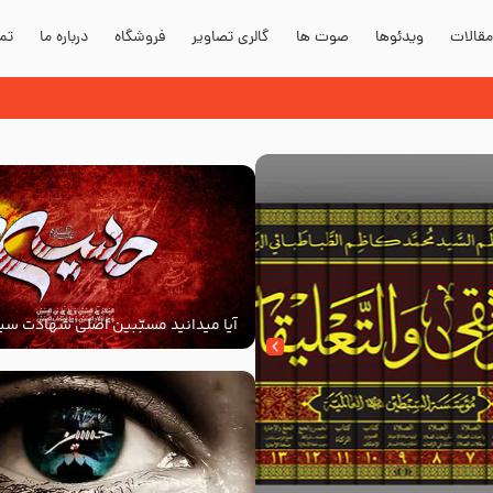
قالات
ویدئوها
صوت ها
گالری تصاویر
فروشگاه
درباره ما
تما
آیا میدانید مسبّبین اصلی شهادت سید
‌السلام کیانند؟