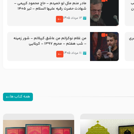
شب
مادر منم مثل تو خمیدم – حاج محمود کریمی –
شهادت حضرت رقیه علیها السلام – تیر ۱۴۰۵
هیئت رایة العباس علیه السلام
۱۲ مرداد ۱۴۰۵
ری
من غلام نوکراتم من عاشق کربلاتم – شور زمینه
– شب هفتم – محرم 1397 – کربلایی
محمدحسین پویانفر
۱۱ مرداد ۱۴۰۵
همه کتاب ها