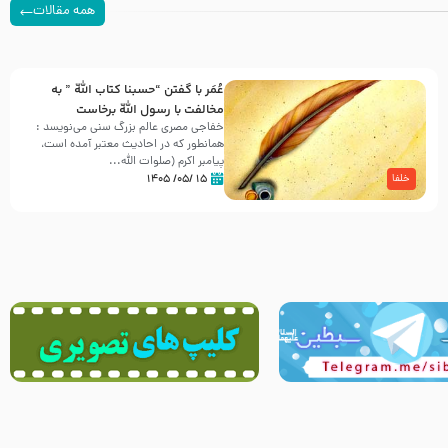
همه مقالات
عُمَر با گفتن “حسبنا كتاب اللّه ” به
مخالفت با رسول اللّه برخاست
خفاجی مصری عالم بزرگ سنی می‌نویسد :
همانطور که در احادیث معتبر آمده است،
پیامبر اکرم (صلوات اللّه...
۱۵ /۰۵/ ۱۴۰۵
خلفا