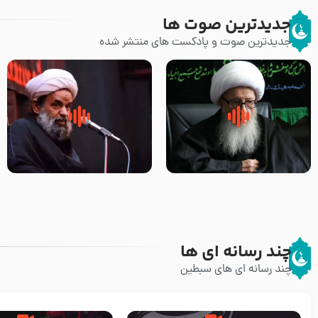
جدیدترین صوت ها
جدیدترین صوت و پادکست های منتشر شده
زوّار اربعین امام حسین (علیه
روضه جانسوز پاره های جگر امام
السلام) با این اشتیاق به زیارت
حسن مجتبی علیه السلام-حجت
بروند – آیت الله وحید خراسانی
الاسلام بندانی
چند رسانه ای ها
چند رسانه ای های سبطین