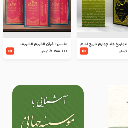
تواریخ جلد چهارم تاریخ امام
تفسير القرآن الكريم للشريف
بدین و امام محمد باقر
المرتضي قدس سرّه
5.700.000
تومان
تومان
لسلام