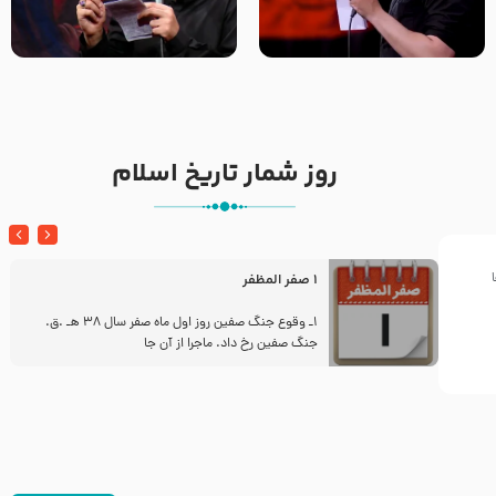
تک ، عبّاس، صاحب دل‌هاست –
من غلام نوکراتم من عاشق
حاج حنیف طاهری – عزاداری شب
کربلاتم – شور زمینه – شب هفتم
تاسوعا 1405
– محرم 1397 – کربلایی
محمدحسین پویانفر
روز شمار تاریخ اسلام
1 صفر المظفر
ز
1ـ وقوع جنگ صفین روز اول ماه صفر سال 38 هـ .ق.
جنگ صفین رخ داد. ماجرا از آن جا