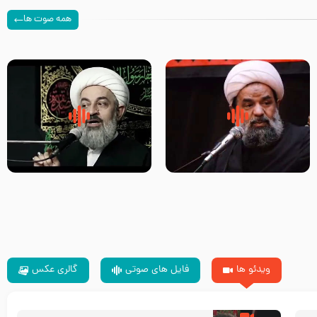
همه صوت ها
سلام جوانی که امام حسین علیه
زیارتی که اسباب رزق زیاد و عمر
السلام خودش جوابش را دادند
طولانی است حجت السلام حسین
-حجت الاسلام بندانی
یوسفی
ویدئو ها
فایل های صوتی
گالری عکس