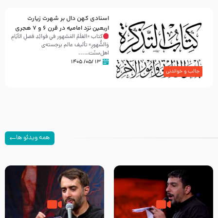
اسنادی کهن دال بر شهرت زیارت
اربعین نزد امامیه در قرن ۶ و ۷ هجری
کتاب «العَلَمُ المَشهور في فَوائِدِ فَضلِ الأيّامِ
وَالشُّهورِ» تألیف عالم برجسته‌ی
اهل‌سنّت…...
۱۳ /۰۵/ ۱۴۰۵
جالب و خواندنی
همه ویدئو ها