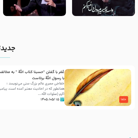
مصداق کربلا – حاج حسین سیب
شور ، حسینا! به‌ حق زهرا «أُنْظُرْ
سرخی
إِلَینا» – عزاداری شب هفتم ماه
محرّم 1405
جدیدت
عُمَر با گفتن “حسبنا كتاب اللّه ” به مخالف
با رسول اللّه برخاست
خفاجی مصری عالم بزرگ سنی می‌نویسد :
همانطور که در احادیث معتبر آمده است، پیامبر
اکرم (صلوات اللّه...
۱۵ /۰۵/ ۱۴۰۵
خلفا