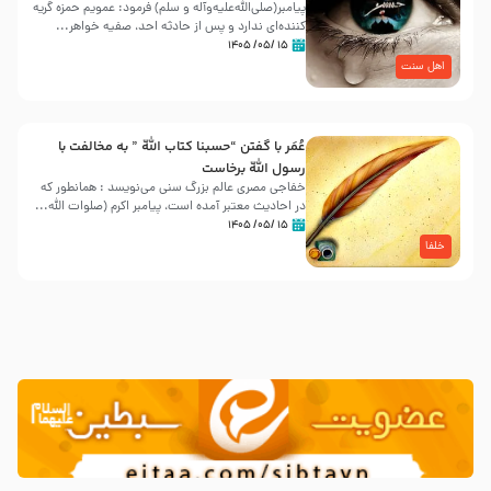
پیامبر(صلی‌الله‌علیه‌وآله و سلم) فرمود: عمویم حمزه گریه
کننده‌ای ندارد و پس از حادثه احد، صفیه خواهر...
۱۵ /۰۵/ ۱۴۰۵
اهل سنت
عُمَر با گفتن “حسبنا كتاب اللّه ” به مخالفت با
رسول اللّه برخاست
خفاجی مصری عالم بزرگ سنی می‌نویسد : همانطور که
در احادیث معتبر آمده است، پیامبر اکرم (صلوات اللّه...
۱۵ /۰۵/ ۱۴۰۵
خلفا