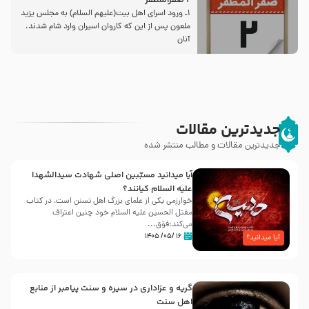
2 صفرالمظفر
1ـ ورود اسراى اهل بیت‌(علیهم السلام) به مجلس یزید
ملعون پس از این كه كاروان اسیران وارد شام شدند،
آنان
جدیدترین مقالات
جدیدترین مقالات و مطالب منتشر شده
آیا میدانید مسبّبین اصلی شهادت سیدالشهدا
علیه ‌السلام کیانند؟
خوارزمی یکی از علمای بزرگ اهل تسنن است، در کتاب
مقتل الحسین علیه ‌السلام خود چنین اعتراف
می‌کند:فوَق...
۱۶ /۰۵/ ۱۴۰۵
آیا میدانید؟
گریه و عزاداری در سیره و سنت پیامبر از منابع
اهل سنت