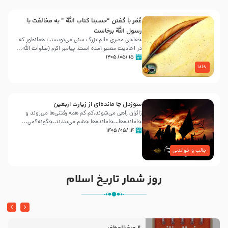
عُمَر با گفتن “حسبنا كتاب اللّه ” به مخالفت با
رسول اللّه برخاست
خفاجی مصری عالم بزرگ سنی می‌نویسد : همانطور که
در احادیث معتبر آمده است، پیامبر اکرم (صلوات اللّه...
۱۵ /۰۵/ ۱۴۰۵
خلفا
سوزدل جا مانده‌ای از زیارت اربعین
زائران راهی می‌شوند،کم‌ کم همه رفتنی‌ها می‌روند و
جامانده‌ها…جامانده‌ها چشم می‌بندند.چگونه؟می‌...
۱۴ /۰۵/ ۱۴۰۵
جالب و خواندنی
روز شمار تاریخ اسلام