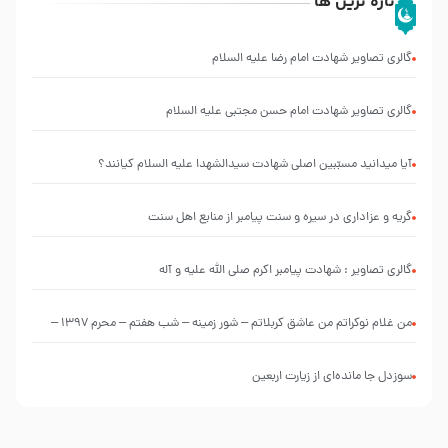
تازه ترین ها
گالری تصاویر شهادت امام رضا علیه السلام
گالری تصاویر شهادت امام حسن مجتبی علیه السلام
آیا میدانید مسبّبین اصلی شهادت سیدالشهدا علیه ‌السلام کیانند؟
گریه و عزاداری در سیره و سنت پیامبر از منابع اهل سنت
گالری تصاویر : شهادت پیامبر اکرم صلی الله علیه و آله
من غلام نوکراتم من عاشق کربلاتم – شور زمینه – شب هفتم – محرم 1397 –
کربلایی محمدحسین پویانفر
سوزدل جا مانده‌ای از زیارت اربعین