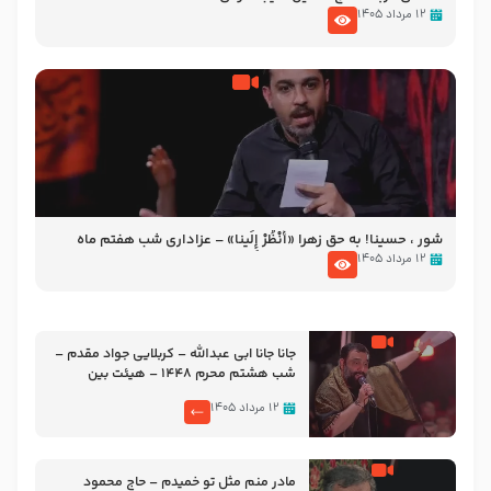
۱۲ مرداد ۱۴۰۵
شور ، حسینا! به‌ حق زهرا «أُنْظُرْ إِلَینا» – عزاداری شب هفتم ماه
محرّم 1405
۱۲ مرداد ۱۴۰۵
جانا جانا ابی عبدالله – کربلایی جواد مقدم –
شب هشتم محرم 1448 – هیئت بین
الحرمین طهران
۱۲ مرداد ۱۴۰۵
مادر منم مثل تو خمیدم – حاج محمود