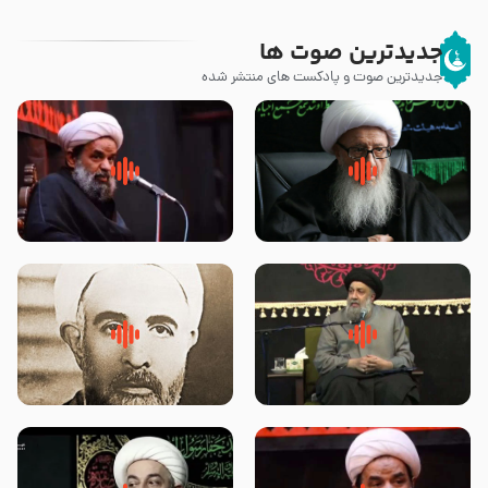
جدیدترین صوت ها
جدیدترین صوت و پادکست های منتشر شده
زوّار اربعین امام حسین (علیه
روضه جانسوز پاره های جگر امام
السلام) با این اشتیاق به زیارت
حسن مجتبی علیه السلام-حجت
بروند – آیت الله وحید خراسانی
الاسلام بندانی
لقب حضرت رقیه سلام الله علیها به
روضه‌ی مجلس یزید ملعون و
چه معناست – حجت الاسلام علوی
اسارت اهل‌بیت علیهم‌السلام –
تهرانی
مرحوم حجت‌الاسلام شیخ علی
محدث زاده