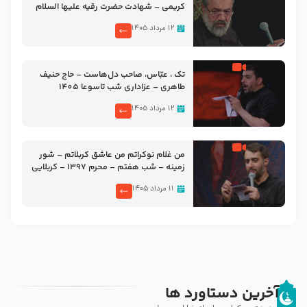
کریمی – شهادت حضرت رقیه علیها السلام
– تیر ۱۴۰۵ هیئت رایة العباس علیه السلام
۱۲ مرداد ۱۴۰۵
تک ، عبّاس، صاحب دل‌هاست – حاج حنیف
طاهری – عزاداری شب تاسوعا 1405
۱۲ مرداد ۱۴۰۵
من غلام نوکراتم من عاشق کربلاتم – شور
زمینه – شب هفتم – محرم 1397 – کربلایی
محمدحسین پویانفر
۱۱ مرداد ۱۴۰۵
آخرین دستاورد ها