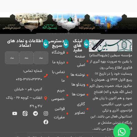
لینک
دسترسی
اطلاعات و نماد های
های
سریع
اعتماد
مفید
فروشگاه
مؤسسه سبطين (عليهماالسلام)
صفحه
با يقين به ضرورت بهره گیرى از
درباره ما
اصلی
فناورى اطلاع رسانى روز،
شماره تماس:
تماس با
وبسایت خود را در تاريخ 17
نوشته ها
37703330-025
ربيع الاول 1424 ق. همزمان با
ما
ویدئو ها
سالروز ميلاد حضرت رسول اكرم
آدرس: قم – خیابان
حریم
(صلی الله علیه و آله) افتتاح
صوت ها
انقلاب – کوچه 26 - پلاک
نمود و هم اكنون با زبان های
خصوصی
گالری
فارسی، عربى، انگلیسی،
47 و 49
قوانین
فرانسوی، آذری و ترکی
تصاویر
استانبولی فعال مى باشد. اين
مقررات
پايگاه اينترنتى مشتمل بر
قسمت هاى متنوع مى باشد.