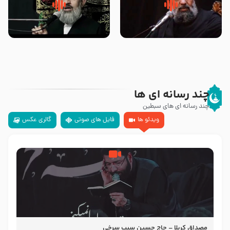
سلام جوانی که امام حسین علیه
زیارتی که اسباب رزق زیاد و عمر
السلام خودش جوابش را دادند
طولانی است حجت السلام حسین
-حجت الاسلام بندانی
یوسفی
چند رسانه ای ها
چند رسانه ای های سبطین
ویدئو ها
فایل های صوتی
گالری عکس
مصداق کربلا – حاج حسین سیب سرخی