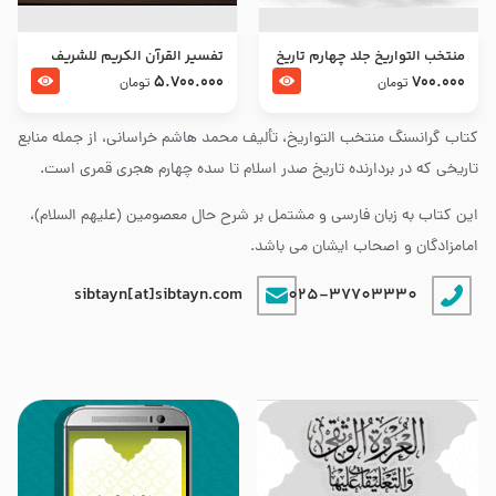
منتخب التواریخ جلد چهارم تاریخ
تفسير القرآن الكريم للشريف
امام زین العابدین و امام محمد
المرتضي قدس سرّه
5.700.000
700.000
تومان
تومان
باقر علیهما السلام
کتاب گرانسنگ منتخب التواريخ، تألیف محمد هاشم خراسانی، از جمله منابع
تاریخی که در بردارنده تاریخ صدر اسلام تا سده چهارم هجری قمری است.
این کتاب به زبان فارسی و مشتمل بر شرح حال معصومین (علیهم السلام)،
امامزادگان و اصحاب ایشان می باشد.
sibtayn[at]sibtayn.com
025-37703330