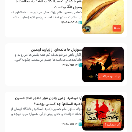
عُمَر با گفتن “حسبنا كتاب اللّه ” به مخالفت با
رسول اللّه برخاست
خفاجی مصری عالم بزرگ سنی می‌نویسد : همانطور که
در احادیث معتبر آمده است، پیامبر اکرم (صلوات اللّه...
۱۵ /۰۵/ ۱۴۰۵
خلفا
سوزدل جا مانده‌ای از زیارت اربعین
زائران راهی می‌شوند،کم‌ کم همه رفتنی‌ها می‌روند و
جامانده‌ها…جامانده‌ها چشم می‌بندند.چگونه؟می‌...
۱۴ /۰۵/ ۱۴۰۵
جالب و خواندنی
آیا میدانید اولین زائران مزار مطهر امام حسین
(علیه السلام) چه کسانی بودند؟
مرقد مطهر امام حسین (علیه السلام) و قتلگاه ایشان از
لحظه شهادت و حتی پیش از آن، همواره مورد توجه و
ز...
۱۴ /۰۵/ ۱۴۰۵
آیا میدانید؟