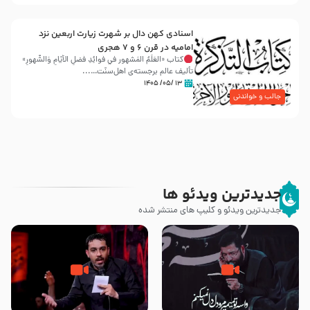
اسنادی کهن دال بر شهرت زیارت اربعین نزد
امامیه در قرن ۶ و ۷ هجری
کتاب «العَلَمُ المَشهور في فَوائِدِ فَضلِ الأيّامِ وَالشُّهورِ»
تألیف عالم برجسته‌ی اهل‌سنّت…...
۱۳ /۰۵/ ۱۴۰۵
جالب و خواندنی
جدیدترین ویدئو ها
جدیدترین ویدئو و کلیپ های منتشر شده
مصداق کربلا – حاج حسین سیب
شور ، حسینا! به‌ حق زهرا «أُنْظُرْ
سرخی
إِلَینا» – عزاداری شب هفتم ماه