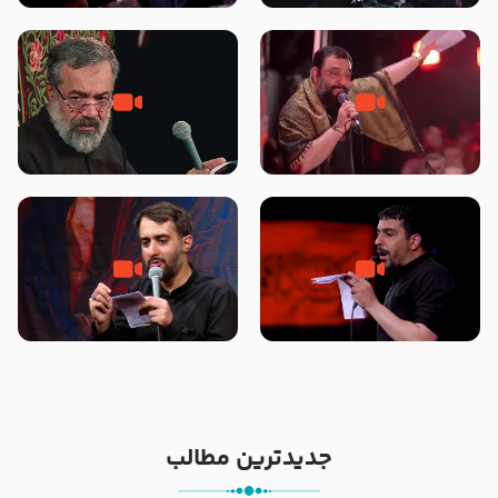
محرّم 1405
جانا جانا ابی عبدالله – کربلایی جواد
مادر منم مثل تو خمیدم – حاج
مقدم – شب هشتم محرم 1448 –
محمود کریمی – شهادت حضرت
هیئت بین الحرمین طهران
رقیه علیها السلام – تیر ۱۴۰۵
هیئت رایة العباس علیه السلام
تک ، عبّاس، صاحب دل‌هاست –
من غلام نوکراتم من عاشق کربلاتم
حاج حنیف طاهری – عزاداری شب
– شور زمینه – شب هفتم – محرم
تاسوعا 1405
1397 – کربلایی محمدحسین
پویانفر
جدیدترین مطالب