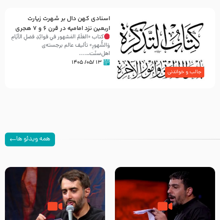
اسنادی کهن دال بر شهرت زیارت
اربعین نزد امامیه در قرن ۶ و ۷ هجری
کتاب «العَلَمُ المَشهور في فَوائِدِ فَضلِ الأيّامِ
وَالشُّهورِ» تألیف عالم برجسته‌ی
اهل‌سنّت…...
۱۳ /۰۵/ ۱۴۰۵
جالب و خواندنی
همه ویدئو ها