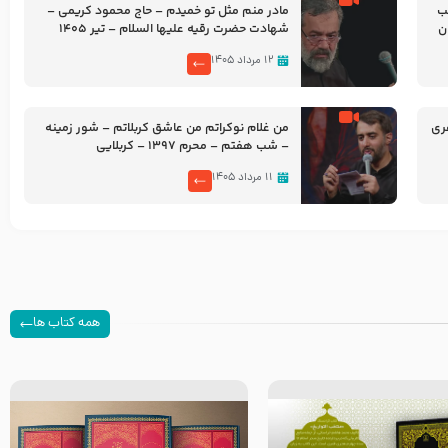
شب
مادر منم مثل تو خمیدم – حاج محمود کریمی –
شهادت حضرت رقیه علیها السلام – تیر ۱۴۰۵
هیئت رایة العباس علیه السلام
۱۲ مرداد ۱۴۰۵
ری
من غلام نوکراتم من عاشق کربلاتم – شور زمینه
– شب هفتم – محرم 1397 – کربلایی
محمدحسین پویانفر
۱۱ مرداد ۱۴۰۵
همه کتاب ها