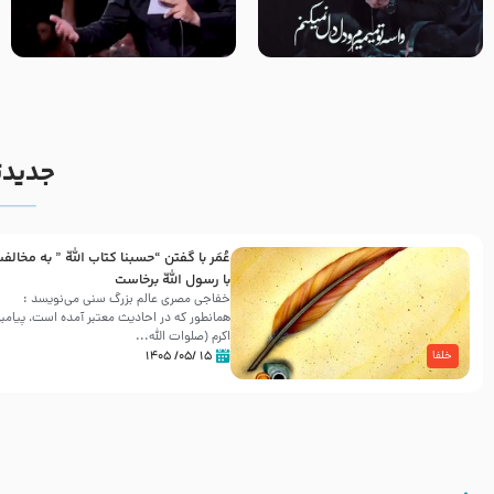
مصداق کربلا – حاج حسین سیب
شور ، حسینا! به‌ حق زهرا «أُنْظُرْ
سرخی
إِلَینا» – عزاداری شب هفتم ماه
محرّم 1405
جدیدت
عُمَر با گفتن “حسبنا كتاب اللّه ” به مخالف
با رسول اللّه برخاست
خفاجی مصری عالم بزرگ سنی می‌نویسد :
همانطور که در احادیث معتبر آمده است، پیامبر
اکرم (صلوات اللّه...
۱۵ /۰۵/ ۱۴۰۵
خلفا