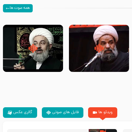
همه صوت ها
سلام جوانی که امام حسین علیه
زیارتی که اسباب رزق زیاد و عمر
السلام خودش جوابش را دادند
طولانی است حجت السلام حسین
-حجت الاسلام بندانی
یوسفی
ویدئو ها
فایل های صوتی
گالری عکس