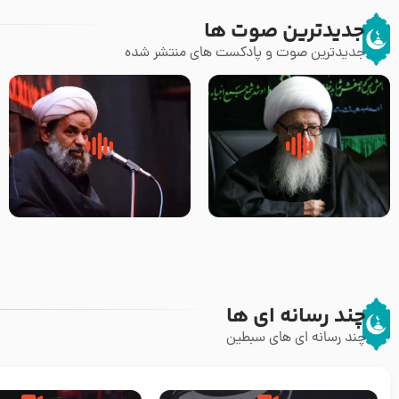
جدیدترین صوت ها
جدیدترین صوت و پادکست های منتشر شده
زوّار اربعین امام حسین (علیه
روضه جانسوز پاره های جگر امام
السلام) با این اشتیاق به زیارت
حسن مجتبی علیه السلام-حجت
بروند – آیت الله وحید خراسانی
الاسلام بندانی
چند رسانه ای ها
چند رسانه ای های سبطین