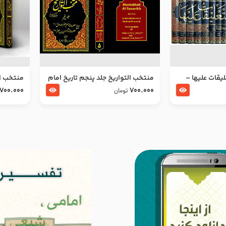
ليقات عليها –
منتخب التواریخ جلد پنجم تاریخ امام
منتخب ال
جعفر صادق و امام موسی بن جعفر
زین العا
700.000
700.000
تومان
علیهما السلام
علیهما ا