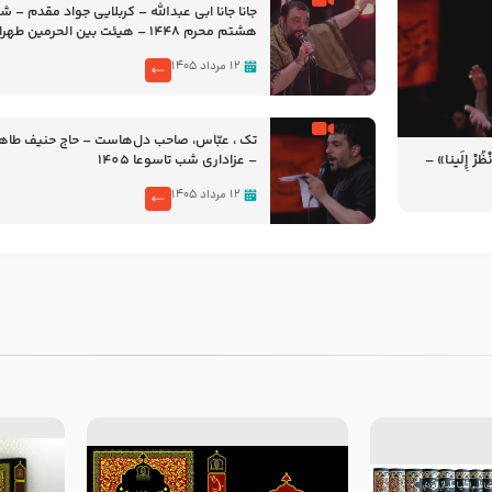
جانا جانا ابی عبدالله – کربلایی جواد مقدم – 
هشتم محرم 1448 – هیئت بین الحرمین طهران
۱۲ مرداد ۱۴۰۵
تک ، عبّاس، صاحب دل‌هاست – حاج حنیف طاه
رْ إِلَینا» –
– عزاداری شب تاسوعا 1405
14
۱۲ مرداد ۱۴۰۵