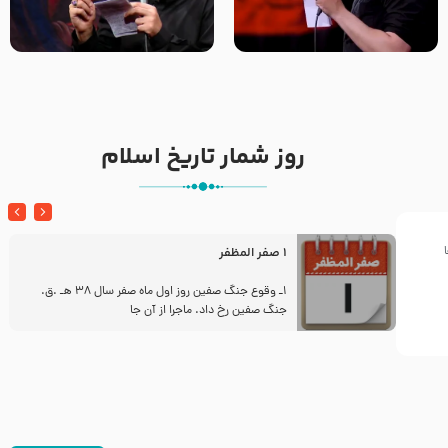
تک ، عبّاس، صاحب دل‌هاست –
من غلام نوکراتم من عاشق
حاج حنیف طاهری – عزاداری شب
کربلاتم – شور زمینه – شب هفتم
تاسوعا 1405
– محرم 1397 – کربلایی
محمدحسین پویانفر
روز شمار تاریخ اسلام
1 صفر المظفر
ز
1ـ وقوع جنگ صفین روز اول ماه صفر سال 38 هـ .ق.
جنگ صفین رخ داد. ماجرا از آن جا