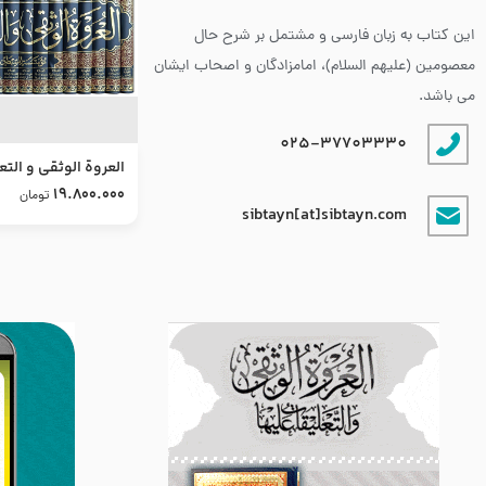
این کتاب به زبان فارسی و مشتمل بر شرح حال
معصومین (علیهم السلام)، امامزادگان و اصحاب ایشان
می باشد.
025-37703330
العروة الوثقى و التع
طرح جدید
19.800.000
تومان
sibtayn[at]sibtayn.com