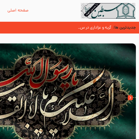
صفحه اصلی
م
جدیدترین ها:
سوزدل جا مانده‌ای از زیارت اربعین
گریه و عزاداری در سیره و سنت پیامبر از منابع اهل سنت
عُمَر با گفتن “حسبنا كتاب اللّه ” به مخالفت با رسول اللّه برخاست