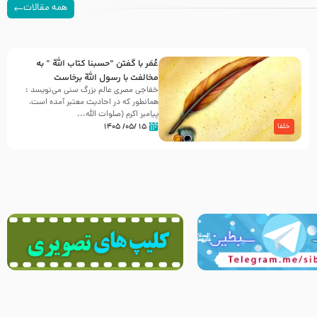
همه مقالات
عُمَر با گفتن “حسبنا كتاب اللّه ” به
مخالفت با رسول اللّه برخاست
خفاجی مصری عالم بزرگ سنی می‌نویسد :
همانطور که در احادیث معتبر آمده است،
پیامبر اکرم (صلوات اللّه...
۱۵ /۰۵/ ۱۴۰۵
خلفا