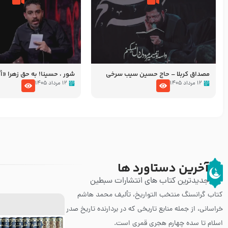
مصداق کربلا – حاج حسین سیب سرخی
شور ، حسینا! به‌ حق زهرا «أُنْظُ
عزاداری شب هفتم ماه محرّم 05
۱۲ مرداد ۱۴۰۵
۱۲ مرداد ۱۴۰۵
آخرین دستاورد ها
جدیدترین کتاب های انتشارات سبطین
کتاب گرانسنگ منتخب التواريخ، تألیف محمد هاشم
خراسانی، از جمله منابع تاریخی که در بردارنده تاریخ صدر
اسلام تا سده چهارم هجری قمری است.