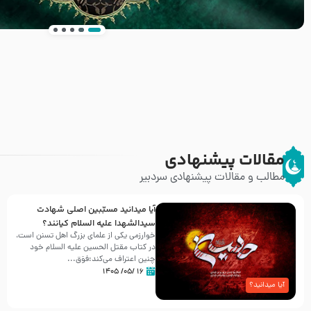
انتشار کتاب ” العروة الوثقى و التعليقات عليها” 
طرحی بسیار زیبا و شکیل
مقالات پیشنهادی
مطالب و مقالات پیشنهادی سردبیر
آیا میدانید مسبّبین اصلی شهادت
سیدالشهدا علیه ‌السلام کیانند؟
خوارزمی یکی از علمای بزرگ اهل تسنن است،
در کتاب مقتل الحسین علیه ‌السلام خود
چنین اعتراف می‌کند:فوَق...
۱۶ /۰۵/ ۱۴۰۵
آیا میدانید؟