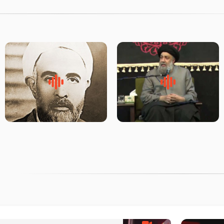
لقب حضرت رقیه سلام الله علیها
روضه‌ی مجلس یزید ملعون و
به چه معناست – حجت الاسلام
اسارت اهل‌بیت علیهم‌السلام –
علوی تهرانی
مرحوم حجت‌الاسلام شیخ علی
محدث زاده