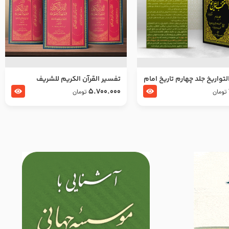
تواریخ جلد چهارم تاریخ امام
تفسير القرآن الكريم للشريف
بدین و امام محمد باقر
المرتضي قدس سرّه
5.700.000
تومان
تومان
لسلام