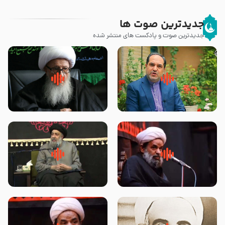
جدیدترین صوت ها
جدیدترین صوت و پادکست های منتشر شده
پیامبر صلی الله علیه وآله و سلم
زوّار اربعین امام حسین (علیه
فرمودند وای بر بچه های آخر
السلام) با این اشتیاق به زیارت
الزمان- دکتر هزار
بروند – آیت الله وحید خراسانی
روضه جانسوز پاره های جگر امام
لقب حضرت رقیه سلام الله علیها به
حسن مجتبی علیه السلام-حجت
چه معناست – حجت الاسلام علوی
الاسلام بندانی
تهرانی