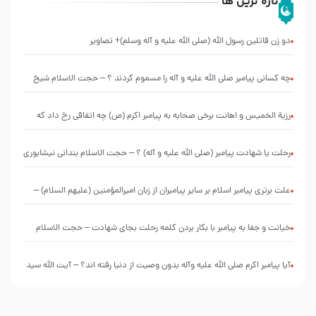
تازه ترین ها
دو زن قاتلين رسول الله (صلى‌ الله‌ علیه‌ و آله‌ وسلم)+ تصاویر
چه کسانی پیامبر صلی الله علیه و آله را مسموم کردند ؟ – حجت الاسلام شیخ
حسین یوسفی
رزیة الخمیس و اهانت برخی صحابه به پیامبر اکرم (ص) چه اتفاقی رخ داد که
پیامبر رحمت ، صحابه را بیرون انداختند ؟!!!!! – سید محمد موسوی
رحلت یا شهادت پیامبر (صلی الله علیه و آله) ؟ – حجت الاسلام بندانی نیشابوری
علت برتری پیامبر اسلام بر سایر پیامبران از زبان امیرالمؤمنین (علیهم السلام) –
حجت الاسلام فرحزاد
خیانت و جفا به پیامبر با بکار بردن کلمه رحلت بجای شهادت – حجت الاسلام
احمدی اصفهانی
آیا پیامبر اکرم صلی الله علیه وآله بدون وصیت از دنیا رفته ‌اند؟ – آیت الله سید
علی میلانی