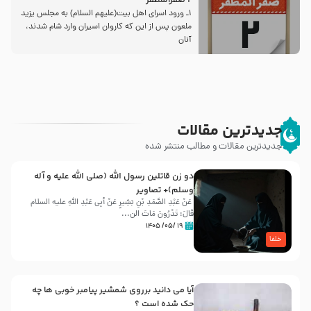
2 صفرالمظفر
1ـ ورود اسراى اهل بیت‌(علیهم السلام) به مجلس یزید
ملعون پس از این كه كاروان اسیران وارد شام شدند،
آنان
جدیدترین مقالات
جدیدترین مقالات و مطالب منتشر شده
دو زن قاتلين رسول الله (صلى‌ الله‌ علیه‌ و آله‌
وسلم)+ تصاویر
عَنْ عَبْدِ الصَّمَدِ بْنِ بَشِیرٍ عَنْ أَبِی عَبْدِ اللَّهِ علیه السلام
قَالَ: تَدْرُونَ مَاتَ الن...
۱۹ /۰۵/ ۱۴۰۵
خلفا
آیا می دانید برروی شمشیر پیامبر خوبی ها چه
حک شده است ؟