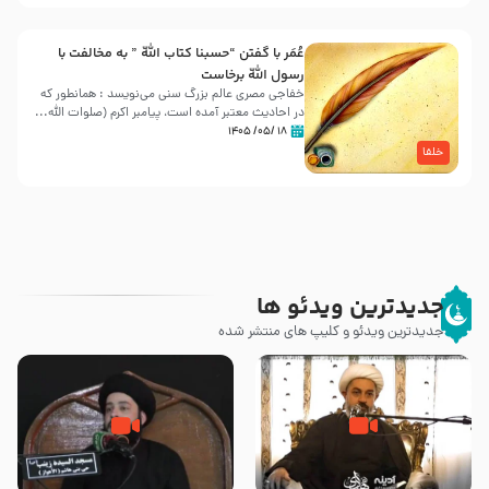
عُمَر با گفتن “حسبنا كتاب اللّه ” به مخالفت با
رسول اللّه برخاست
خفاجی مصری عالم بزرگ سنی می‌نویسد : همانطور که
در احادیث معتبر آمده است، پیامبر اکرم (صلوات اللّه...
۱۸ /۰۵/ ۱۴۰۵
خلفا
جدیدترین ویدئو ها
جدیدترین ویدئو و کلیپ های منتشر شده
چه کسانی پیامبر صلی الله علیه و
رزیة الخمیس و اهانت برخی صحابه
آله را مسموم کردند ؟ – حجت
به پیامبر اکرم (ص) چه اتفاقی رخ