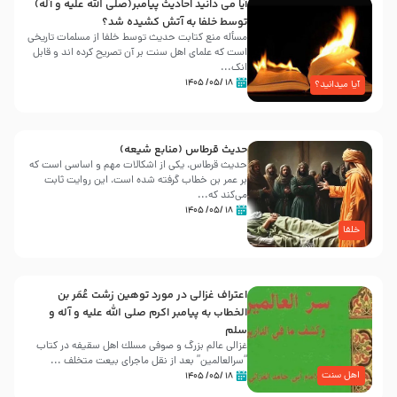
آیا می دانید احادیث پیامبر(صلی الله علیه و آله)
توسط خلفا به آتش کشیده شد؟
مسأله منع کتابت حدیث توسط خلفا از مسلمات تاریخی
است که علمای اهل سنت بر آن تصریح کرده اند و قابل
انک...
۱۸ /۰۵/ ۱۴۰۵
آیا میدانید؟
حدیث قرطاس (منابع شیعه)
حدیث قرطاس، یکی از اشکالات مهم و اساسی است که
بر عمر بن خطاب گرفته شده است، این روایت ثابت
می‌کند که...
۱۸ /۰۵/ ۱۴۰۵
خلفا
اعتراف غزالی در مورد توهین زشت عُمَر بن
الخطاب به پیامبر اکرم صلی الله علیه و آله و
سلم
غزالی عالم بزرگ و صوفی مسلك اهل سقيفه در کتاب
“سرالعالمین” بعد از نقل ماجرای بیعت متخلف ...
اهل سنت
۱۸ /۰۵/ ۱۴۰۵