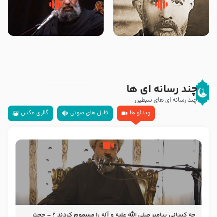
روضه‌ی مجلس یزید ملعون و
سلام جوانی که امام حسین علیه
اسارت اهل‌بیت علیهم‌السلام –
السلام خودش جوابش را دادند
مرحوم حجت‌الاسلام شیخ علی
-حجت الاسلام بندانی
محدث زاده
چند رسانه ای ها
چند رسانه ای های سبطین
ویدئو ها
فایل های صوتی
گالری عکس
چه کسانی پیامبر صلی الله علیه و آله را مسموم کردند ؟ – حجت