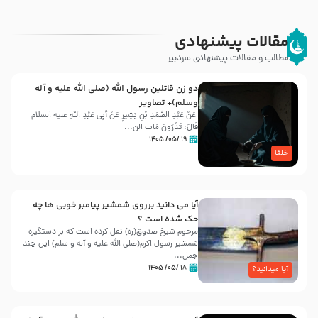
مقالات پیشنهادی
مطالب و مقالات پیشنهادی سردبیر
دو زن قاتلين رسول الله (صلى‌ الله‌ علیه‌ و آله‌
وسلم)+ تصاویر
عَنْ عَبْدِ الصَّمَدِ بْنِ بَشِیرٍ عَنْ أَبِی عَبْدِ اللَّهِ علیه السلام
قَالَ: تَدْرُونَ مَاتَ الن...
۱۹ /۰۵/ ۱۴۰۵
خلفا
آیا می دانید برروی شمشیر پیامبر خوبی ها چه
حک شده است ؟
مرحوم شیخ صدوق(ره) نقل کرده است که بر دستگیره
شمشیر رسول اکرم(صلی الله علیه و آله و سلم) این چند
جمل...
۱۸ /۰۵/ ۱۴۰۵
آیا میدانید؟