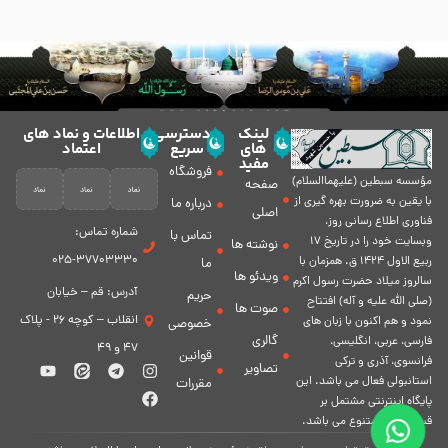
لینک
دسترسی
اطلاعات و نماد های
های
سریع
اعتماد
مفید
فروشگاه
مؤسسه سبطين (عليهماالسلام)
صفحه
با يقين به ضرورت بهره گیرى از
درباره ما
اصلی
فناورى اطلاع رسانى روز،
شماره تماس:
تماس با
وبسایت خود را در تاريخ 17
نوشته ها
37703330-025
ربيع الاول 1424 ق. همزمان با
ما
ویدئو ها
سالروز ميلاد حضرت رسول اكرم
آدرس: قم – خیابان
حریم
(صلی الله علیه و آله) افتتاح
صوت ها
انقلاب – کوچه 26 - پلاک
نمود و هم اكنون با زبان های
خصوصی
گالری
فارسی، عربى، انگلیسی،
47 و 49
قوانین
فرانسوی، آذری و ترکی
تصاویر
استانبولی فعال مى باشد. اين
مقررات
پايگاه اينترنتى مشتمل بر
قسمت هاى متنوع مى باشد.