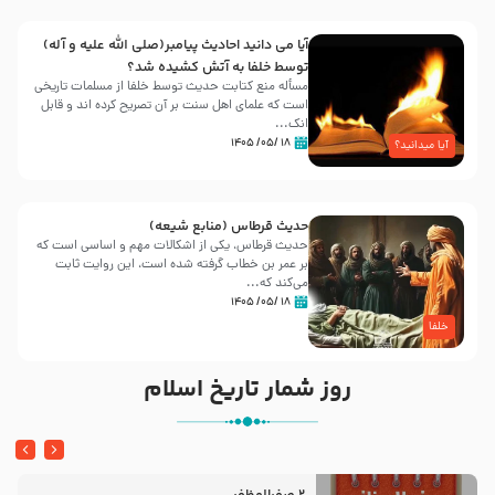
آیا می دانید احادیث پیامبر(صلی الله علیه و آله)
توسط خلفا به آتش کشیده شد؟
مسأله منع کتابت حدیث توسط خلفا از مسلمات تاریخی
است که علمای اهل سنت بر آن تصریح کرده اند و قابل
انک...
۱۸ /۰۵/ ۱۴۰۵
آیا میدانید؟
حدیث قرطاس (منابع شیعه)
حدیث قرطاس، یکی از اشکالات مهم و اساسی است که
بر عمر بن خطاب گرفته شده است، این روایت ثابت
می‌کند که...
۱۸ /۰۵/ ۱۴۰۵
خلفا
روز شمار تاریخ اسلام