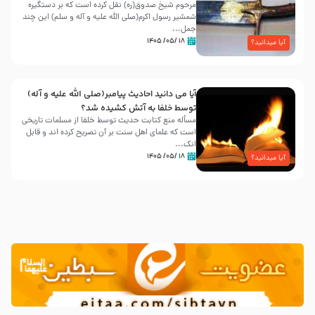
مرحوم شیخ صدوق(ره) نقل کرده است که بر دستگیره
شمشیر رسول اکرم(صلی الله علیه و آله و سلم) این چند
جمل...
۱۸ /۰۵/ ۱۴۰۵
آیا میدانید؟
آیا می دانید احادیث پیامبر(صلی الله علیه و آله)
توسط خلفا به آتش کشیده شد؟
مسأله منع کتابت حدیث توسط خلفا از مسلمات تاریخی
است که علمای اهل سنت بر آن تصریح کرده اند و قابل
انک...
۱۸ /۰۵/ ۱۴۰۵
آیا میدانید؟