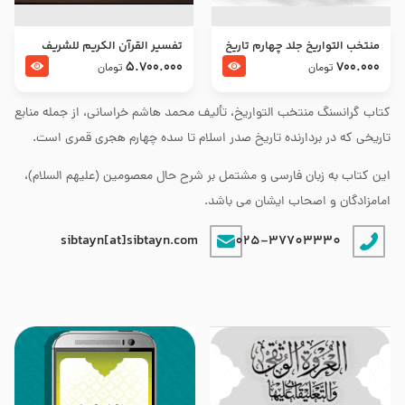
منتخب التواریخ جلد چهارم تاریخ
تفسير القرآن الكريم للشريف
امام زین العابدین و امام محمد
المرتضي قدس سرّه
5.700.000
700.000
تومان
تومان
باقر علیهما السلام
کتاب گرانسنگ منتخب التواريخ، تألیف محمد هاشم خراسانی، از جمله منابع
تاریخی که در بردارنده تاریخ صدر اسلام تا سده چهارم هجری قمری است.
این کتاب به زبان فارسی و مشتمل بر شرح حال معصومین (علیهم السلام)،
امامزادگان و اصحاب ایشان می باشد.
sibtayn[at]sibtayn.com
025-37703330