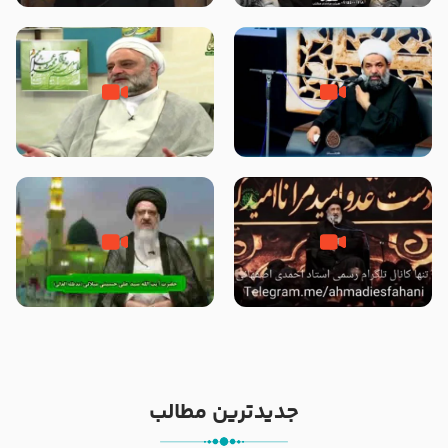
الاسلام شیخ حسین یوسفی
داد که پیامبر رحمت ، صحابه را
بیرون انداختند ؟!!!!! – سید محمد
موسوی
رحلت یا شهادت پیامبر (صلی الله
علت برتری پیامبر اسلام بر سایر
علیه و آله) ؟ – حجت الاسلام
پیامبران از زبان امیرالمؤمنین
بندانی نیشابوری
(علیهم السلام) – حجت الاسلام
فرحزاد
خیانت و جفا به پیامبر با بکار بردن
آیا پیامبر اکرم صلی الله علیه وآله
کلمه رحلت بجای شهادت – حجت
بدون وصیت از دنیا رفته ‌اند؟ – آیت
الاسلام احمدی اصفهانی
الله سید علی میلانی
جدیدترین مطالب