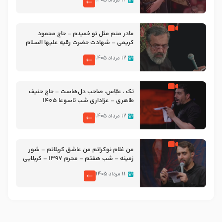
۱۲ مرداد ۱۴۰۵
مادر منم مثل تو خمیدم – حاج محمود
کریمی – شهادت حضرت رقیه علیها السلام
– تیر ۱۴۰۵ هیئت رایة العباس علیه السلام
۱۲ مرداد ۱۴۰۵
تک ، عبّاس، صاحب دل‌هاست – حاج حنیف
طاهری – عزاداری شب تاسوعا 1405
۱۲ مرداد ۱۴۰۵
من غلام نوکراتم من عاشق کربلاتم – شور
زمینه – شب هفتم – محرم 1397 – کربلایی
محمدحسین پویانفر
۱۱ مرداد ۱۴۰۵