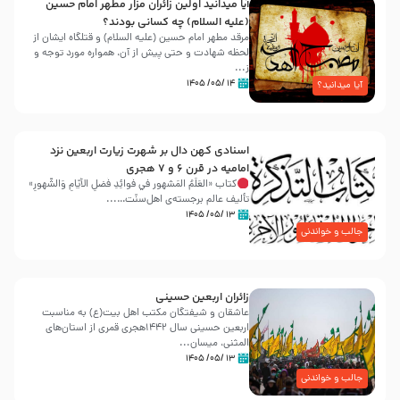
آیا میدانید اولین زائران مزار مطهر امام حسین
(علیه السلام) چه کسانی بودند؟
مرقد مطهر امام حسین (علیه السلام) و قتلگاه ایشان از
لحظه شهادت و حتی پیش از آن، همواره مورد توجه و
ز...
۱۴ /۰۵/ ۱۴۰۵
آیا میدانید؟
اسنادی کهن دال بر شهرت زیارت اربعین نزد
امامیه در قرن ۶ و ۷ هجری
کتاب «العَلَمُ المَشهور في فَوائِدِ فَضلِ الأيّامِ وَالشُّهورِ»
تألیف عالم برجسته‌ی اهل‌سنّت…...
۱۳ /۰۵/ ۱۴۰۵
جالب و خواندنی
زائران اربعین حسینی
عاشقان و شیفتگان مکتب اهل بیت(ع) به مناسبت
اربعین حسینی سال ۱۴۴۲هجری قمری از استان‌های
المثنی، میسان...
۱۳ /۰۵/ ۱۴۰۵
جالب و خواندنی