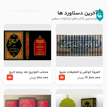
آخرین دستاورد ها
جدیدترین کتاب های انتشارات سبطین
العروة الوثقى و التعليقات عليها
منتخب التواریخ جلد پنجم تاریخ
– طرح جدید
امام جعفر صادق و امام موسی
700.000
19.800.000
تومان
تومان
بن جعفر علیهما السلام