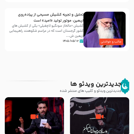
تحلیل و تجربه کشیش مسیحی از پیاده‌روی
اربعین: موتور تولید «امید» است
کشیش «مالخاز سونگیو لاچفیلی» یکی از کشیش های
کشور گرجستان است که در مراسم شکوهمند راهپیمایی
اربعین ش...
۱۲ /۰۵/ ۱۴۰۵
جالب و خواندنی
جدیدترین ویدئو ها
جدیدترین ویدئو و کلیپ های منتشر شده
مصداق کربلا – حاج حسین سیب
شور ، حسینا! به‌ حق زهرا «أُنْظُرْ
سرخی
إِلَینا» – عزاداری شب هفتم ماه