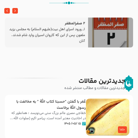
2 صفرالمظفر
1ـ ورود اسراى اهل بیت‌(علیهم السلام) به مجلس یزید
ملعون پس از این كه كاروان اسیران وارد شام شدند،
آنان
جدیدترین مقالات
جدیدترین مقالات و مطالب منتشر شده
عُمَر با گفتن “حسبنا كتاب اللّه ” به مخالفت با
رسول اللّه برخاست
خفاجی مصری عالم بزرگ سنی می‌نویسد : همانطور که
در احادیث معتبر آمده است، پیامبر اکرم (صلوات اللّه...
۱۵ /۰۵/ ۱۴۰۵
خلفا