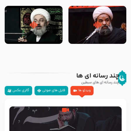
تهرانی
مرحوم حجت‌الاسلام شیخ علی
محدث زاده
سلام جوانی که امام حسین علیه
زیارتی که اسباب رزق زیاد و عمر
السلام خودش جوابش را دادند
طولانی است حجت السلام حسین
-حجت الاسلام بندانی
یوسفی
چند رسانه ای ها
چند رسانه ای های سبطین
ویدئو ها
فایل های صوتی
گالری عکس