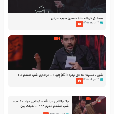
مصداق کربلا – حاج حسین سیب سرخی
۱۲ مرداد ۱۴۰۵
شور ، حسینا! به‌ حق زهرا «أُنْظُرْ إِلَینا» – عزاداری شب هفتم ماه
محرّم 1405
۱۲ مرداد ۱۴۰۵
جانا جانا ابی عبدالله – کربلایی جواد مقدم –
شب هشتم محرم 1448 – هیئت بین
الحرمین طهران