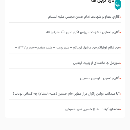
تازه ترین ها
گالری تصاویر شهادت امام حسن مجتبی علیه السلام
گالری تصاویر : شهادت پیامبر اکرم صلی الله علیه و آله
من غلام نوکراتم من عاشق کربلاتم – شور زمینه – شب هفتم – محرم 1397 –
کربلایی محمدحسین پویانفر
سوزدل جا مانده‌ای از زیارت اربعین
گالری تصویر : اربعین حسینی
آیا میدانید اولین زائران مزار مطهر امام حسین (علیه السلام) چه کسانی بودند؟
مصداق کربلا – حاج حسین سیب سرخی