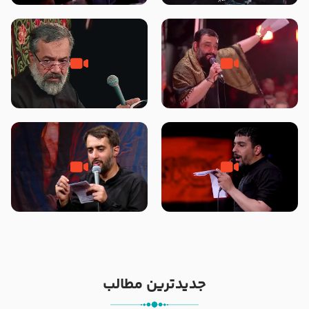
محرّم 1405
جانا جانا ابی عبدالله – کربلایی جواد
مادر منم مثل تو خمیدم – حاج
مقدم – شب هشتم محرم 1448 –
محمود کریمی – شهادت حضرت
هیئت بین الحرمین طهران
رقیه علیها السلام – تیر ۱۴۰۵
هیئت رایة العباس علیه السلام
تک ، عبّاس، صاحب دل‌هاست –
من غلام نوکراتم من عاشق کربلاتم
حاج حنیف طاهری – عزاداری شب
– شور زمینه – شب هفتم – محرم
تاسوعا 1405
1397 – کربلایی محمدحسین
پویانفر
جدیدترین مطالب