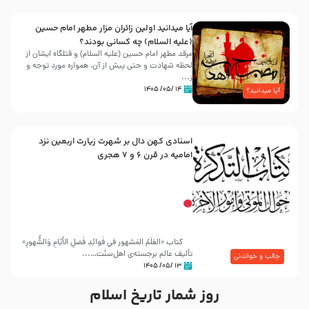
آیا میدانید اولین زائران مزار مطهر امام حسین
(علیه السلام) چه کسانی بودند؟
مرقد مطهر امام حسین (علیه السلام) و قتلگاه ایشان از
لحظه شهادت و حتی پیش از آن، همواره مورد توجه و
ز...
۱۴ /۰۵/ ۱۴۰۵
آیا میدانید؟
اسنادی کهن دال بر شهرت زیارت اربعین نزد
امامیه در قرن ۶ و ۷ هجری
کتاب «العَلَمُ المَشهور في فَوائِدِ فَضلِ الأيّامِ وَالشُّهورِ»
تألیف عالم برجسته‌ی اهل‌سنّت…...
جالب و خواندنی
۱۳ /۰۵/ ۱۴۰۵
روز شمار تاریخ اسلام