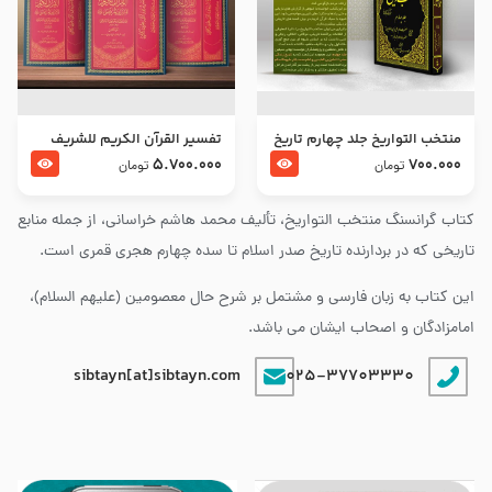
منتخب التواریخ جلد چهارم تاریخ
تفسير القرآن الكريم للشريف
امام زین العابدین و امام محمد
المرتضي قدس سرّه
5.700.000
700.000
تومان
تومان
باقر علیهما السلام
کتاب گرانسنگ منتخب التواريخ، تألیف محمد هاشم خراسانی، از جمله منابع
تاریخی که در بردارنده تاریخ صدر اسلام تا سده چهارم هجری قمری است.
این کتاب به زبان فارسی و مشتمل بر شرح حال معصومین (علیهم السلام)،
امامزادگان و اصحاب ایشان می باشد.
sibtayn[at]sibtayn.com
025-37703330