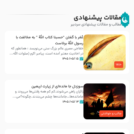
مقالات پیشنهادی
مطالب و مقالات پیشنهادی سردبیر
عُمَر با گفتن “حسبنا كتاب اللّه ” به مخالفت با
رسول اللّه برخاست
خفاجی مصری عالم بزرگ سنی می‌نویسد : همانطور که
در احادیث معتبر آمده است، پیامبر اکرم (صلوات اللّه...
۱۵ /۰۵/ ۱۴۰۵
خلفا
سوزدل جا مانده‌ای از زیارت اربعین
زائران راهی می‌شوند،کم‌ کم همه رفتنی‌ها می‌روند و
جامانده‌ها…جامانده‌ها چشم می‌بندند.چگونه؟می‌...
۱۴ /۰۵/ ۱۴۰۵
جالب و خواندنی