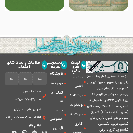
لینک
دسترسی
اطلاعات و نماد های
های
سریع
اعتماد
مفید
فروشگاه
مؤسسه سبطين (عليهماالسلام)
صفحه
با يقين به ضرورت بهره گیرى از
درباره ما
اصلی
فناورى اطلاع رسانى روز،
شماره تماس:
تماس با
وبسایت خود را در تاريخ 17
نوشته ها
37703330-025
ربيع الاول 1424 ق. همزمان با
ما
ویدئو ها
سالروز ميلاد حضرت رسول اكرم
آدرس: قم – خیابان
حریم
(صلی الله علیه و آله) افتتاح
صوت ها
انقلاب – کوچه 26 - پلاک
نمود و هم اكنون با زبان های
خصوصی
گالری
فارسی، عربى، انگلیسی،
47 و 49
قوانین
فرانسوی، آذری و ترکی
تصاویر