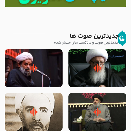
جدیدترین صوت ها
جدیدترین صوت و پادکست های منتشر شده
زوّار اربعین امام حسین (علیه
روضه جانسوز پاره های جگر امام
السلام) با این اشتیاق به زیارت
حسن مجتبی علیه السلام-حجت
بروند – آیت الله وحید خراسانی
الاسلام بندانی
لقب حضرت رقیه سلام الله علیها به
روضه‌ی مجلس یزید ملعون و
چه معناست – حجت الاسلام علوی
اسارت اهل‌بیت علیهم‌السلام –