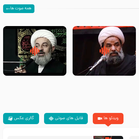
همه صوت ها
سلام جوانی که امام حسین علیه
زیارتی که اسباب رزق زیاد و عمر
السلام خودش جوابش را دادند
طولانی است حجت السلام حسین
-حجت الاسلام بندانی
یوسفی
ویدئو ها
فایل های صوتی
گالری عکس