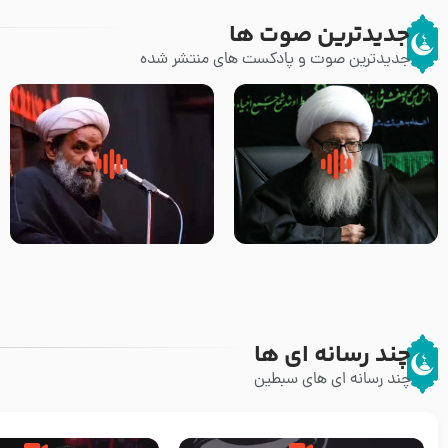
جدیدترین صوت ها
جدیدترین صوت و پادکست های منتشر شده
زوّار اربعین امام حسین (علیه
روضه جانسوز پاره های جگر امام
السلام) با این اشتیاق به زیارت
حسن مجتبی علیه السلام-حجت
بروند – آیت الله وحید خراسانی
الاسلام بندانی
چند رسانه ای ها
چند رسانه ای های سبطین