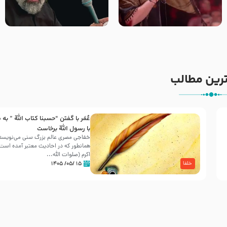
جانا جانا ابی عبدالله – کربلایی
مادر منم مثل تو خمیدم – حاج
جواد مقدم – شب هشتم محرم
محمود کریمی – شهادت حضرت
1448 – هیئت بین الحرمین طهران
رقیه علیها السلام – تیر ۱۴۰۵
هیئت رایة العباس علیه السلام
رین مطالب
عُمَر با گفتن “حسبنا كتاب اللّه ” به
30 صفر المظفر
با رسول اللّه برخاست
خفاجی مصری عالم بزرگ سنی می‌نویسد 
همانطور که در احادیث معتبر آمده است، 
شهادت حضرت علی بن موسی الرضا (علیه السلام) در رو
اکرم (صلوات اللّه...
آخـر صفر سـال 203 هـ .ق. هشـتمین اختر تابناک امامت
۱۵ /۰۵/ ۱۴۰۵
خلفا