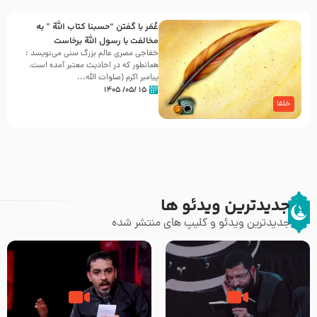
عُمَر با گفتن “حسبنا كتاب اللّه ” به
مخالفت با رسول اللّه برخاست
خفاجی مصری عالم بزرگ سنی می‌نویسد :
همانطور که در احادیث معتبر آمده است،
پیامبر اکرم (صلوات اللّه...
۱۵ /۰۵/ ۱۴۰۵
خلفا
جدیدترین ویدئو ها
جدیدترین ویدئو و کلیپ های منتشر شده