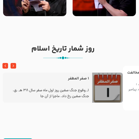
تک ، عبّاس، صاحب دل‌هاست –
من غلام نوکراتم من عاشق
حاج حنیف طاهری – عزاداری شب
کربلاتم – شور زمینه – شب هفتم
تاسوعا 1405
– محرم 1397 – کربلایی
محمدحسین پویانفر
روز شمار تاریخ اسلام
 مخالفت
1 صفر المظفر
:
پیامبر
ز
1ـ وقوع جنگ صفین روز اول ماه صفر سال 38 هـ .ق.
جنگ صفین رخ داد. ماجرا از آن جا