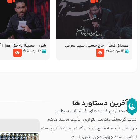
مصداق کربلا – حاج حسین سیب سرخی
شور ، حسینا! به‌ حق زهرا «أُنْظُ
عزاداری شب هفتم ماه محرّم 05
۱۲ مرداد ۱۴۰۵
۱۲ مرداد ۱۴۰۵
آخرین دستاورد ها
جدیدترین کتاب های انتشارات سبطین
کتاب گرانسنگ منتخب التواريخ، تألیف محمد هاشم
خراسانی، از جمله منابع تاریخی که در بردارنده تاریخ صدر
اسلام تا سده چهارم هجری قمری است.