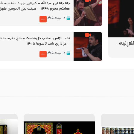
جانا جانا ابی عبدالله – کربلایی جواد مقدم – 
هشتم محرم 1448 – هیئت بین الحرمین طهران
۱۲ مرداد ۱۴۰۵
تک ، عبّاس، صاحب دل‌هاست – حاج حنیف طاه
رْ إِلَینا» –
– عزاداری شب تاسوعا 1405
14
۱۲ مرداد ۱۴۰۵