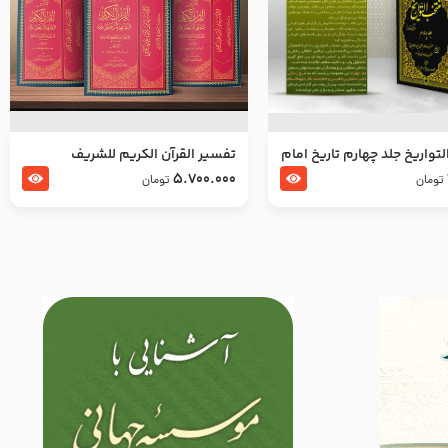
تواریخ جلد چهارم تاریخ امام
تفسير القرآن الكريم للشريف
بدین و امام محمد باقر
المرتضي قدس سرّه
5.700.000
تومان
تومان
لسلام