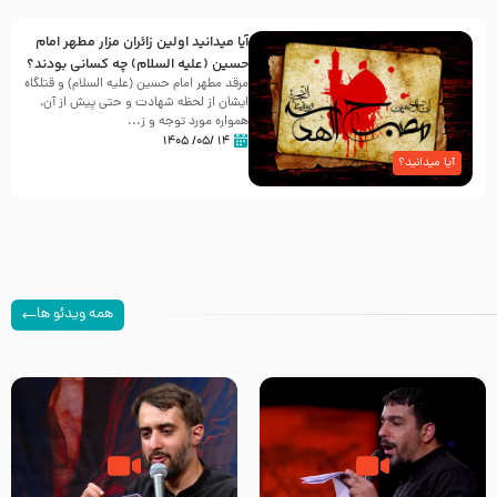
آیا میدانید اولین زائران مزار مطهر امام
حسین (علیه السلام) چه کسانی بودند؟
مرقد مطهر امام حسین (علیه السلام) و قتلگاه
ایشان از لحظه شهادت و حتی پیش از آن،
همواره مورد توجه و ز...
۱۴ /۰۵/ ۱۴۰۵
آیا میدانید؟
همه ویدئو ها