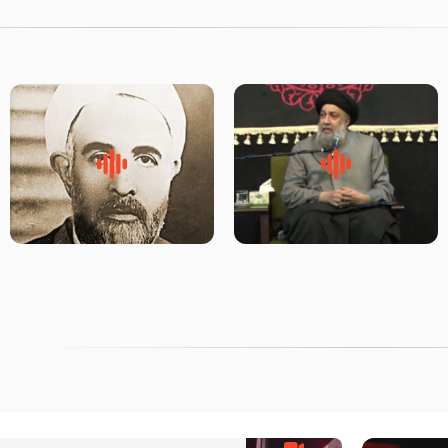
لقب حضرت رقیه سلام الله علیها
روضه‌ی مجلس یزید ملعون و
به چه معناست – حجت الاسلام
اسارت اهل‌بیت علیهم‌السلام –
علوی تهرانی
مرحوم حجت‌الاسلام شیخ علی
محدث زاده