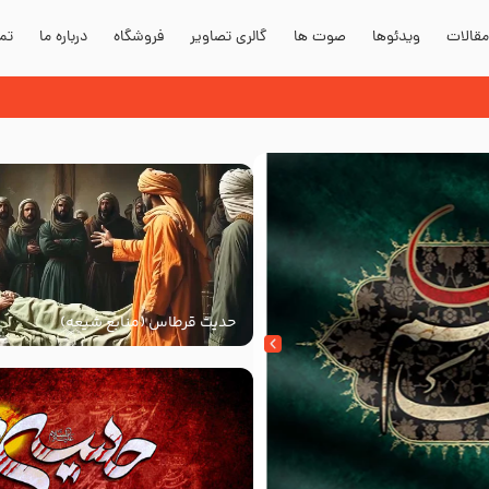
قالات
ویدئوها
صوت ها
گالری تصاویر
فروشگاه
درباره ما
تما
حدیث قرطاس (منابع شیعه)