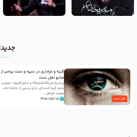
مصداق کربلا – حاج حسین سیب
شور ، حسینا! به‌ حق زهرا «أُنْظُرْ
سرخی
إِلَینا» – عزاداری شب هفتم ماه
محرّم 1405
جدیدت
گریه و عزاداری در سیره و سنت پیامبر از
منابع اهل سنت
پیامبر(صلی‌الله‌علیه‌وآله و سلم) فرمود: عمویم
حمزه گریه کننده‌ای ندارد و پس از حادثه احد،
صفیه خواهر...
۱۵ /۰۵/ ۱۴۰۵
اهل سنت