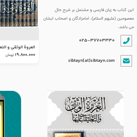
این کتاب به زبان فارسی و مشتمل بر شرح حال
معصومین (علیهم السلام)، امامزادگان و اصحاب ایشان
می باشد.
025-37703330
العروة الوثقى و التع
طرح جدید
19.800.000
تومان
sibtayn[at]sibtayn.com