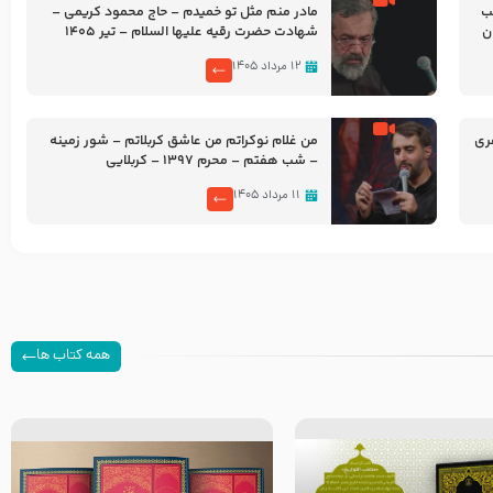
شب
مادر منم مثل تو خمیدم – حاج محمود کریمی –
شهادت حضرت رقیه علیها السلام – تیر ۱۴۰۵
هیئت رایة العباس علیه السلام
۱۲ مرداد ۱۴۰۵
ری
من غلام نوکراتم من عاشق کربلاتم – شور زمینه
– شب هفتم – محرم 1397 – کربلایی
محمدحسین پویانفر
۱۱ مرداد ۱۴۰۵
همه کتاب ها