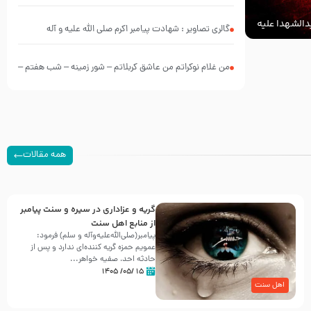
الشهدا علیه
گالری تصاویر : شهادت پیامبر اکرم صلی الله علیه و آله
من غلام نوکراتم من عاشق کربلاتم – شور زمینه – شب هفتم –
محرم 1397 – کربلایی محمدحسین پویانفر
همه مقالات
گریه و عزاداری در سیره و سنت پیامبر
از منابع اهل سنت
پیامبر(صلی‌الله‌علیه‌وآله و سلم) فرمود:
عمویم حمزه گریه کننده‌ای ندارد و پس از
حادثه احد، صفیه خواهر...
۱۵ /۰۵/ ۱۴۰۵
اهل سنت