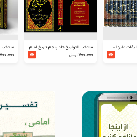
ليقات عليها –
منتخب التواریخ جلد پنجم تاریخ امام
منتخب ال
جعفر صادق و امام موسی بن جعفر
زین العا
700.000
700.000
تومان
علیهما السلام
علیهما ا