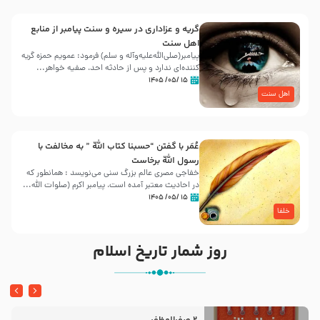
گریه و عزاداری در سیره و سنت پیامبر از منابع
اهل سنت
پیامبر(صلی‌الله‌علیه‌وآله و سلم) فرمود: عمویم حمزه گریه
کننده‌ای ندارد و پس از حادثه احد، صفیه خواهر...
۱۵ /۰۵/ ۱۴۰۵
اهل سنت
عُمَر با گفتن “حسبنا كتاب اللّه ” به مخالفت با
رسول اللّه برخاست
خفاجی مصری عالم بزرگ سنی می‌نویسد : همانطور که
در احادیث معتبر آمده است، پیامبر اکرم (صلوات اللّه...
۱۵ /۰۵/ ۱۴۰۵
خلفا
روز شمار تاریخ اسلام