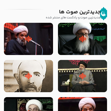
جدیدترین صوت ها
جدیدترین صوت و پادکست های منتشر شده
زوّار اربعین امام حسین (علیه
روضه جانسوز پاره های جگر امام
السلام) با این اشتیاق به زیارت
حسن مجتبی علیه السلام-حجت
بروند – آیت الله وحید خراسانی
الاسلام بندانی
لقب حضرت رقیه سلام الله علیها به
روضه‌ی مجلس یزید ملعون و
چه معناست – حجت الاسلام علوی
اسارت اهل‌بیت علیهم‌السلام –
تهرانی
مرحوم حجت‌الاسلام شیخ علی
محدث زاده