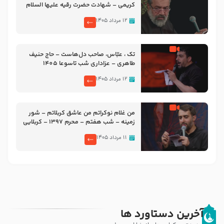
کریمی – شهادت حضرت رقیه علیها السلام
– تیر ۱۴۰۵ هیئت رایة العباس علیه السلام
۱۲ مرداد ۱۴۰۵
تک ، عبّاس، صاحب دل‌هاست – حاج حنیف
طاهری – عزاداری شب تاسوعا 1405
۱۲ مرداد ۱۴۰۵
من غلام نوکراتم من عاشق کربلاتم – شور
زمینه – شب هفتم – محرم 1397 – کربلایی
محمدحسین پویانفر
۱۱ مرداد ۱۴۰۵
آخرین دستاورد ها