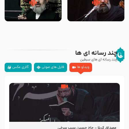
سلام جوانی که امام حسین علیه
زیارتی که اسباب رزق زیاد و عمر
السلام خودش جوابش را دادند
طولانی است حجت السلام حسین
-حجت الاسلام بندانی
یوسفی
چند رسانه ای ها
چند رسانه ای های سبطین
ویدئو ها
فایل های صوتی
گالری عکس
مصداق کربلا – حاج حسین سیب سرخی