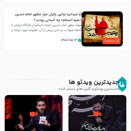
آیا میدانید اولین زائران مزار مطهر امام حسین
(علیه السلام) چه کسانی بودند؟
مرقد مطهر امام حسین (علیه السلام) و قتلگاه ایشان از
لحظه شهادت و حتی پیش از آن، همواره مورد توجه و
ز...
۱۴ /۰۵/ ۱۴۰۵
آیا میدانید؟
جدیدترین ویدئو ها
جدیدترین ویدئو و کلیپ های منتشر شده
مصداق کربلا – حاج حسین سیب
شور ، حسینا! به‌ حق زهرا «أُنْظُرْ
سرخی
إِلَینا» – عزاداری شب هفتم ماه