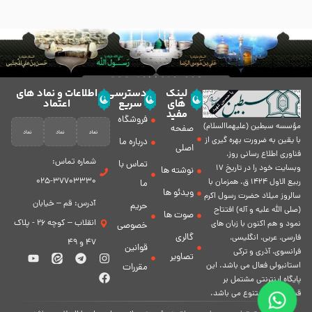
لینک
دسترسی
اطلاعات و نماد های
های
سریع
اعتماد
مفید
فروشگاه
مؤسسه سبطين (عليهماالسلام)
صفحه
با يقين به ضرورت بهره گیرى از
درباره ما
اصلی
فناورى اطلاع رسانى روز،
شماره تماس:
تماس با
وبسایت خود را در تاريخ 17
نوشته ها
37703330-025
ربيع الاول 1424 ق. همزمان با
ما
ویدئو ها
سالروز ميلاد حضرت رسول اكرم
آدرس: قم – خیابان
حریم
(صلی الله علیه و آله) افتتاح
صوت ها
انقلاب – کوچه 26 - پلاک
نمود و هم اكنون با زبان های
خصوصی
گالری
فارسی، عربى، انگلیسی،
47 و 49
قوانین
فرانسوی، آذری و ترکی
تصاویر
استانبولی فعال مى باشد. اين
مقررات
پايگاه اينترنتى مشتمل بر
قسمت هاى متنوع مى باشد.