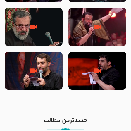
محرّم 1405
جانا جانا ابی عبدالله – کربلایی جواد
مادر منم مثل تو خمیدم – حاج
مقدم – شب هشتم محرم 1448 –
محمود کریمی – شهادت حضرت
هیئت بین الحرمین طهران
رقیه علیها السلام – تیر ۱۴۰۵
هیئت رایة العباس علیه السلام
تک ، عبّاس، صاحب دل‌هاست –
من غلام نوکراتم من عاشق کربلاتم
حاج حنیف طاهری – عزاداری شب
– شور زمینه – شب هفتم – محرم
تاسوعا 1405
1397 – کربلایی محمدحسین
پویانفر
جدیدترین مطالب