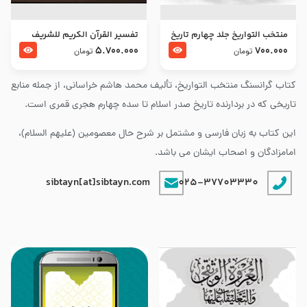
منتخب التواریخ جلد چهارم تاریخ
تفسير القرآن الكريم للشريف
امام زین العابدین و امام محمد
المرتضي قدس سرّه
5.700.000
700.000
تومان
تومان
باقر علیهما السلام
کتاب گرانسنگ منتخب التواريخ، تألیف محمد هاشم خراسانی، از جمله منابع
تاریخی که در بردارنده تاریخ صدر اسلام تا سده چهارم هجری قمری است.
این کتاب به زبان فارسی و مشتمل بر شرح حال معصومین (علیهم السلام)،
امامزادگان و اصحاب ایشان می باشد.
sibtayn[at]sibtayn.com
025-37703330