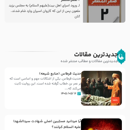
2 صفرالمظفر
1ـ ورود اسراى اهل بیت‌(علیهم السلام) به مجلس یزید
ملعون پس از این كه كاروان اسیران وارد شام شدند،
آنان
جدیدترین مقالات
جدیدترین مقالات و مطالب منتشر شده
حدیث قرطاس (منابع شیعه)
حدیث قرطاس، یکی از اشکالات مهم و اساسی است که
بر عمر بن خطاب گرفته شده است، این روایت ثابت
می‌کند که...
۱۶ /۰۵/ ۱۴۰۵
خلفا
آیا میدانید مسبّبین اصلی شهادت سیدالشهدا
علیه ‌السلام کیانند؟