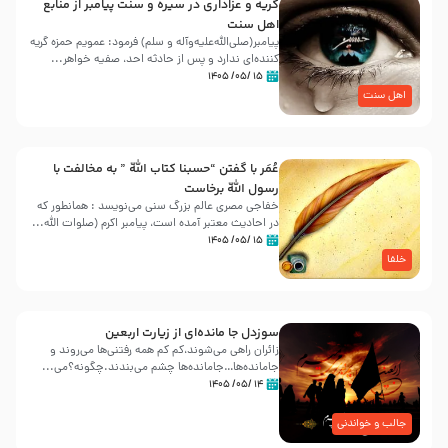
گریه و عزاداری در سیره و سنت پیامبر از منابع
اهل سنت
پیامبر(صلی‌الله‌علیه‌وآله و سلم) فرمود: عمویم حمزه گریه
کننده‌ای ندارد و پس از حادثه احد، صفیه خواهر...
۱۵ /۰۵/ ۱۴۰۵
اهل سنت
عُمَر با گفتن “حسبنا كتاب اللّه ” به مخالفت با
رسول اللّه برخاست
خفاجی مصری عالم بزرگ سنی می‌نویسد : همانطور که
در احادیث معتبر آمده است، پیامبر اکرم (صلوات اللّه...
۱۵ /۰۵/ ۱۴۰۵
خلفا
سوزدل جا مانده‌ای از زیارت اربعین
زائران راهی می‌شوند،کم‌ کم همه رفتنی‌ها می‌روند و
جامانده‌ها…جامانده‌ها چشم می‌بندند.چگونه؟می‌...
۱۴ /۰۵/ ۱۴۰۵
جالب و خواندنی