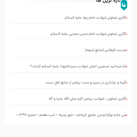
تازه ترین ها
گالری تصاویر شهادت امام رضا علیه السلام
گالری تصاویر شهادت امام حسن مجتبی علیه السلام
حدیث قرطاس (منابع شیعه)
آیا میدانید مسبّبین اصلی شهادت سیدالشهدا علیه ‌السلام کیانند؟
گریه و عزاداری در سیره و سنت پیامبر از منابع اهل سنت
گالری تصاویر : شهادت پیامبر اکرم صلی الله علیه و آله
من غلام نوکراتم من عاشق کربلاتم – شور زمینه – شب هفتم – محرم 1397 –
کربلایی محمدحسین پویانفر