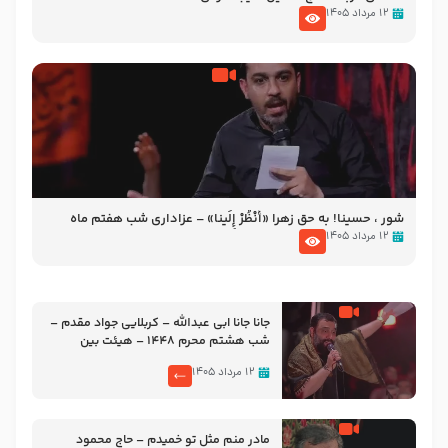
۱۲ مرداد ۱۴۰۵
شور ، حسینا! به‌ حق زهرا «أُنْظُرْ إِلَینا» – عزاداری شب هفتم ماه
محرّم 1405
۱۲ مرداد ۱۴۰۵
جانا جانا ابی عبدالله – کربلایی جواد مقدم –
شب هشتم محرم 1448 – هیئت بین
الحرمین طهران
۱۲ مرداد ۱۴۰۵
مادر منم مثل تو خمیدم – حاج محمود