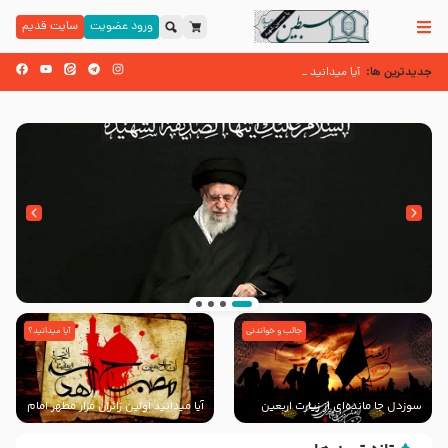
ورود عضویت
سایت قدیم
جدیدترین ها:
زائران اربعین حسینی
آیا میدانید اولین زائران مزار مطهر امام
اسنادی کهن دال بر شهرت زیارت اربعین نزد امامیه در قرن ۶ و ۷ هجری
جالب و خواندنی
آیا میدانید؟
انتشار کتاب ” العروة الوثقى و التعليقات عليها”
با طرحی بسیار زیبا و شکیل
سوزدل جا مانده‌ای از زیارت اربعین
آیا میدانید اولین زائران مزار مطهر امام
حسین (علیه السلام) چه کسانی
بودند؟