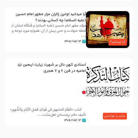
آیا میدانید اولین زائران مزار مطهر امام حسین
(علیه السلام) چه کسانی بودند؟
مرقد مطهر امام حسین (علیه السلام) و قتلگاه ایشان از
لحظه شهادت و حتی پیش از آن، همواره مورد توجه و
ز...
۱۴ /۰۵/ ۱۴۰۵
آیا میدانید؟
اسنادی کهن دال بر شهرت زیارت اربعین نزد
امامیه در قرن ۶ و ۷ هجری
کتاب «العَلَمُ المَشهور في فَوائِدِ فَضلِ الأيّامِ وَالشُّهورِ»
تألیف عالم برجسته‌ی اهل‌سنّت…...
جالب و خواندنی
۱۳ /۰۵/ ۱۴۰۵