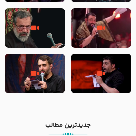
محرّم 1405
جانا جانا ابی عبدالله – کربلایی جواد
مادر منم مثل تو خمیدم – حاج
مقدم – شب هشتم محرم 1448 –
محمود کریمی – شهادت حضرت
هیئت بین الحرمین طهران
رقیه علیها السلام – تیر ۱۴۰۵
هیئت رایة العباس علیه السلام
تک ، عبّاس، صاحب دل‌هاست –
من غلام نوکراتم من عاشق کربلاتم
حاج حنیف طاهری – عزاداری شب
– شور زمینه – شب هفتم – محرم
تاسوعا 1405
1397 – کربلایی محمدحسین
پویانفر
جدیدترین مطالب