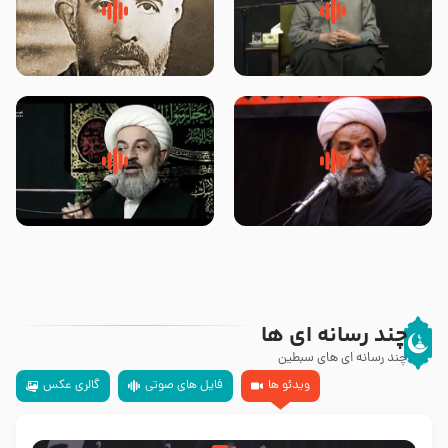
لقب حضرت رقیه سلام الله علیها به
روضه‌ی مجلس یزید ملعون و
چه معناست – حجت الاسلام علوی
اسارت اهل‌بیت علیهم‌السلام –
تهرانی
مرحوم حجت‌الاسلام شیخ علی
محدث زاده
سلام جوانی که امام حسین علیه
زیارتی که اسباب رزق زیاد و عمر
السلام خودش جوابش را دادند
طولانی است حجت السلام حسین
-حجت الاسلام بندانی
یوسفی
چند رسانه ای ها
چند رسانه ای های سبطین
ویدئو ها
فایل های صوتی
گالری عکس