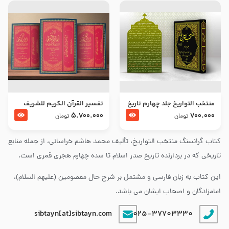
منتخب التواریخ جلد چهارم تاریخ
تفسير القرآن الكريم للشريف
امام زین العابدین و امام محمد
المرتضي قدس سرّه
5.700.000
700.000
تومان
تومان
باقر علیهما السلام
کتاب گرانسنگ منتخب التواريخ، تألیف محمد هاشم خراسانی، از جمله منابع
تاریخی که در بردارنده تاریخ صدر اسلام تا سده چهارم هجری قمری است.
این کتاب به زبان فارسی و مشتمل بر شرح حال معصومین (علیهم السلام)،
امامزادگان و اصحاب ایشان می باشد.
sibtayn[at]sibtayn.com
025-37703330