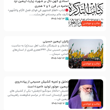
اسنادی کهن دال بر شهرت زیارت اربعین نزد
امامیه در قرن ۶ و ۷ هجری
کتاب «العَلَمُ المَشهور في فَوائِدِ فَضلِ الأيّامِ وَالشُّهورِ»
تألیف عالم برجسته‌ی اهل‌سنّت…...
۱۳ /۰۵/ ۱۴۰۵
جالب و خواندنی
زائران اربعین حسینی
عاشقان و شیفتگان مکتب اهل بیت(ع) به مناسبت
اربعین حسینی سال ۱۴۴۲هجری قمری از استان‌های
المثنی، میسان...
۱۳ /۰۵/ ۱۴۰۵
جالب و خواندنی
تحلیل و تجربه کشیش مسیحی از پیاده‌روی
اربعین: موتور تولید «امید» است
کشیش «مالخاز سونگیو لاچفیلی» یکی از کشیش های
کشور گرجستان است که در مراسم شکوهمند راهپیمایی
اربعین ش...
۱۲ /۰۵/ ۱۴۰۵
جالب و خواندنی