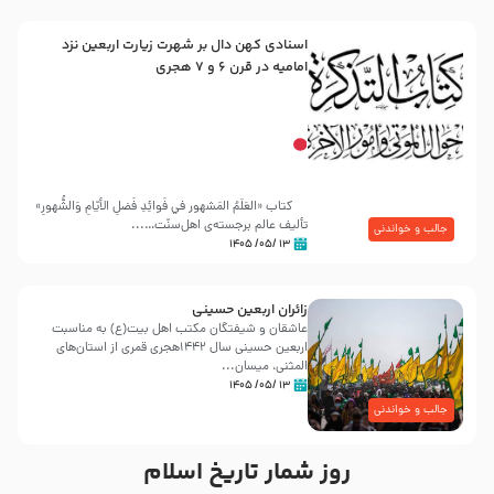
اسنادی کهن دال بر شهرت زیارت اربعین نزد
امامیه در قرن ۶ و ۷ هجری
کتاب «العَلَمُ المَشهور في فَوائِدِ فَضلِ الأيّامِ وَالشُّهورِ»
تألیف عالم برجسته‌ی اهل‌سنّت…...
جالب و خواندنی
۱۳ /۰۵/ ۱۴۰۵
زائران اربعین حسینی
عاشقان و شیفتگان مکتب اهل بیت(ع) به مناسبت
اربعین حسینی سال ۱۴۴۲هجری قمری از استان‌های
المثنی، میسان...
۱۳ /۰۵/ ۱۴۰۵
جالب و خواندنی
روز شمار تاریخ اسلام