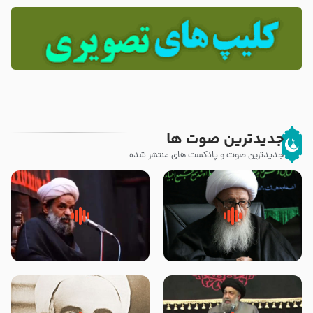
جدیدترین صوت ها
جدیدترین صوت و پادکست های منتشر شده
زوّار اربعین امام حسین (علیه
روضه جانسوز پاره های جگر امام
السلام) با این اشتیاق به زیارت
حسن مجتبی علیه السلام-حجت
بروند – آیت الله وحید خراسانی
الاسلام بندانی