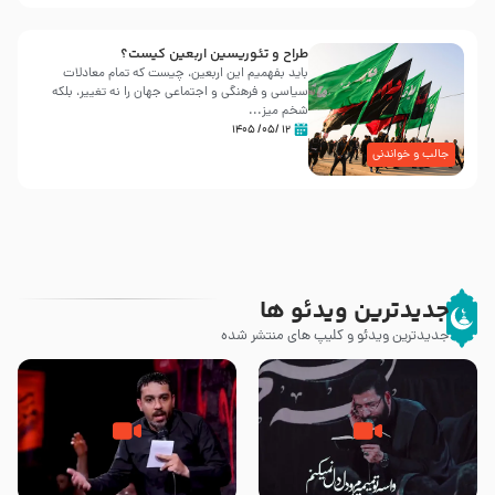
طراح و تئوریسین اربعین کیست؟
باید بفهمیم این اربعین، چیست که تمام معادلات
سیاسی و فرهنگی و اجتماعی جهان را نه تغییر، بلکه
شخم میز...
۱۲ /۰۵/ ۱۴۰۵
جالب و خواندنی
جدیدترین ویدئو ها
جدیدترین ویدئو و کلیپ های منتشر شده
مصداق کربلا – حاج حسین سیب
شور ، حسینا! به‌ حق زهرا «أُنْظُرْ
سرخی
إِلَینا» – عزاداری شب هفتم ماه