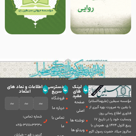
لینک
دسترسی
اطلاعات و نماد های
های
سریع
اعتماد
مفید
فروشگاه
مؤسسه سبطين (عليهماالسلام)
صفحه
با يقين به ضرورت بهره گیرى از
درباره ما
اصلی
فناورى اطلاع رسانى روز،
شماره تماس:
تماس با
وبسایت خود را در تاريخ 17
نوشته ها
37703330-025
ربيع الاول 1424 ق. همزمان با
ما
ویدئو ها
سالروز ميلاد حضرت رسول اكرم
آدرس: قم – خیابان