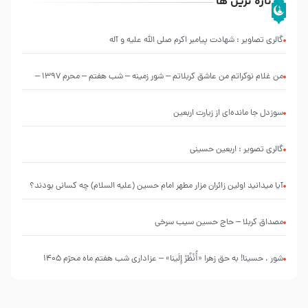
تازه ترین ها
گالری تصاویر : شهادت پیامبر اکرم صلی الله علیه و آله
من غلام نوکراتم من عاشق کربلاتم – شور زمینه – شب هفتم – محرم 1397 –
کربلایی محمدحسین پویانفر
سوزدل جا مانده‌ای از زیارت اربعین
گالری تصویر : اربعین حسینی
آیا میدانید اولین زائران مزار مطهر امام حسین (علیه السلام) چه کسانی بودند؟
مصداق کربلا – حاج حسین سیب سرخی
شور ، حسینا! به‌ حق زهرا «أُنْظُرْ إِلَینا» – عزاداری شب هفتم ماه محرّم 1405