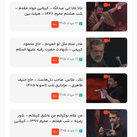
جانا جانا ابی عبدالله – کربلایی جواد مقدم –
شب هشتم محرم 1448 – هیئت بین
الحرمین طهران
۱۲ مرداد ۱۴۰۵
مادر منم مثل تو خمیدم – حاج محمود
کریمی – شهادت حضرت رقیه علیها السلام
– تیر ۱۴۰۵ هیئت رایة العباس علیه السلام
۱۲ مرداد ۱۴۰۵
تک ، عبّاس، صاحب دل‌هاست – حاج حنیف
طاهری – عزاداری شب تاسوعا 1405
۱۲ مرداد ۱۴۰۵
من غلام نوکراتم من عاشق کربلاتم – شور
زمینه – شب هفتم – محرم 1397 – کربلایی
محمدحسین پویانفر
۱۱ مرداد ۱۴۰۵