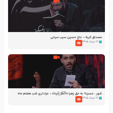
مصداق کربلا – حاج حسین سیب سرخی
۱۲ مرداد ۱۴۰۵
شور ، حسینا! به‌ حق زهرا «أُنْظُرْ إِلَینا» – عزاداری شب هفتم ماه
محرّم 1405
۱۲ مرداد ۱۴۰۵