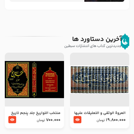
آخرین دستاورد ها
جدیدترین کتاب های انتشارات سبطین
العروة الوثقى و التعليقات عليها
منتخب التواریخ جلد پنجم تاریخ
– طرح جدید
امام جعفر صادق و امام موسی
700.000
19.800.000
تومان
تومان
بن جعفر علیهما السلام