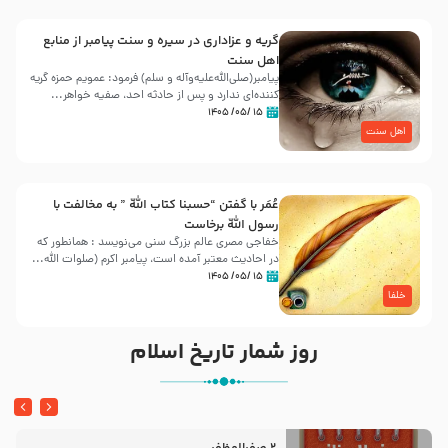
گریه و عزاداری در سیره و سنت پیامبر از منابع
اهل سنت
پیامبر(صلی‌الله‌علیه‌وآله و سلم) فرمود: عمویم حمزه گریه
کننده‌ای ندارد و پس از حادثه احد، صفیه خواهر...
۱۵ /۰۵/ ۱۴۰۵
اهل سنت
عُمَر با گفتن “حسبنا كتاب اللّه ” به مخالفت با
رسول اللّه برخاست
خفاجی مصری عالم بزرگ سنی می‌نویسد : همانطور که
در احادیث معتبر آمده است، پیامبر اکرم (صلوات اللّه...
۱۵ /۰۵/ ۱۴۰۵
خلفا
روز شمار تاریخ اسلام