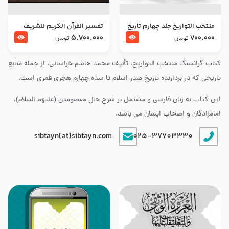
منتخب التواریخ جلد چهارم تاریخ
تفسير القرآن الكريم للشريف
امام زین العابدین و امام محمد
المرتضي قدس سرّه
5.700.000
700.000
تومان
تومان
باقر علیهما السلام
کتاب گرانسنگ منتخب التواريخ، تألیف محمد هاشم خراسانی، از جمله منابع
تاریخی که در بردارنده تاریخ صدر اسلام تا سده چهارم هجری قمری است.
این کتاب به زبان فارسی و مشتمل بر شرح حال معصومین (علیهم السلام)،
امامزادگان و اصحاب ایشان می باشد.
sibtayn[at]sibtayn.com
025-37703330