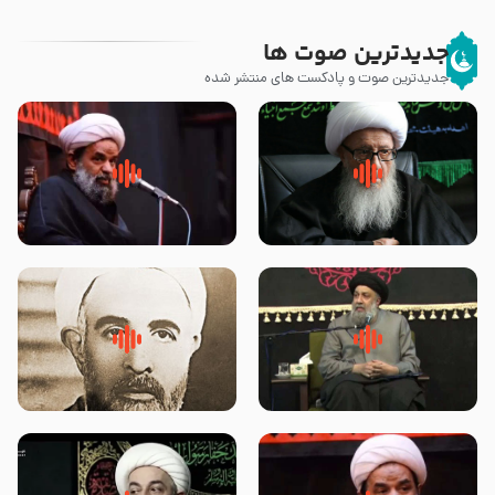
جدیدترین صوت ها
جدیدترین صوت و پادکست های منتشر شده
زوّار اربعین امام حسین (علیه
روضه جانسوز پاره های جگر امام
السلام) با این اشتیاق به زیارت
حسن مجتبی علیه السلام-حجت
بروند – آیت الله وحید خراسانی
الاسلام بندانی
لقب حضرت رقیه سلام الله علیها به
روضه‌ی مجلس یزید ملعون و
چه معناست – حجت الاسلام علوی
اسارت اهل‌بیت علیهم‌السلام –
تهرانی
مرحوم حجت‌الاسلام شیخ علی
محدث زاده