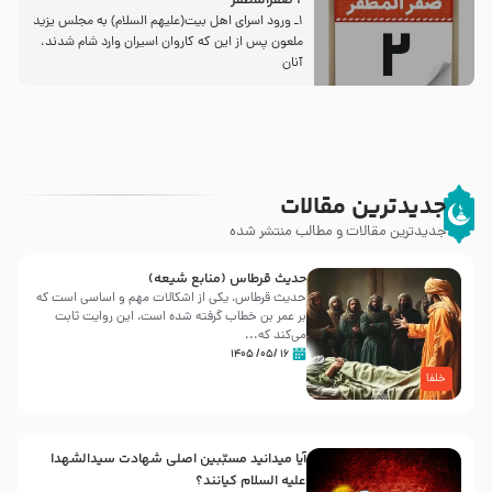
2 صفرالمظفر
1ـ ورود اسراى اهل بیت‌(علیهم السلام) به مجلس یزید
ملعون پس از این كه كاروان اسیران وارد شام شدند،
آنان
جدیدترین مقالات
جدیدترین مقالات و مطالب منتشر شده
حدیث قرطاس (منابع شیعه)
حدیث قرطاس، یکی از اشکالات مهم و اساسی است که
بر عمر بن خطاب گرفته شده است، این روایت ثابت
می‌کند که...
۱۶ /۰۵/ ۱۴۰۵
خلفا
آیا میدانید مسبّبین اصلی شهادت سیدالشهدا
علیه ‌السلام کیانند؟