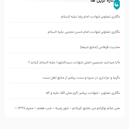
تازه ترین ها
گالری تصاویر شهادت امام رضا علیه السلام
گالری تصاویر شهادت امام حسن مجتبی علیه السلام
حدیث قرطاس (منابع شیعه)
آیا میدانید مسبّبین اصلی شهادت سیدالشهدا علیه ‌السلام کیانند؟
گریه و عزاداری در سیره و سنت پیامبر از منابع اهل سنت
گالری تصاویر : شهادت پیامبر اکرم صلی الله علیه و آله
من غلام نوکراتم من عاشق کربلاتم – شور زمینه – شب هفتم – محرم 1397 –
کربلایی محمدحسین پویانفر