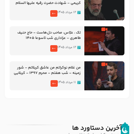
کریمی – شهادت حضرت رقیه علیها السلام
– تیر ۱۴۰۵ هیئت رایة العباس علیه السلام
۱۲ مرداد ۱۴۰۵
تک ، عبّاس، صاحب دل‌هاست – حاج حنیف
طاهری – عزاداری شب تاسوعا 1405
۱۲ مرداد ۱۴۰۵
من غلام نوکراتم من عاشق کربلاتم – شور
زمینه – شب هفتم – محرم 1397 – کربلایی
محمدحسین پویانفر
۱۱ مرداد ۱۴۰۵
آخرین دستاورد ها