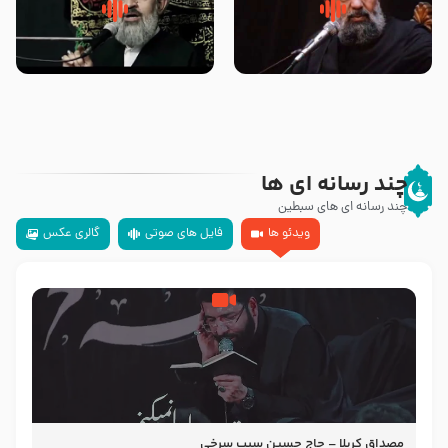
سلام جوانی که امام حسین علیه
زیارتی که اسباب رزق زیاد و عمر
السلام خودش جوابش را دادند
طولانی است حجت السلام حسین
-حجت الاسلام بندانی
یوسفی
چند رسانه ای ها
چند رسانه ای های سبطین
ویدئو ها
فایل های صوتی
گالری عکس
مصداق کربلا – حاج حسین سیب سرخی