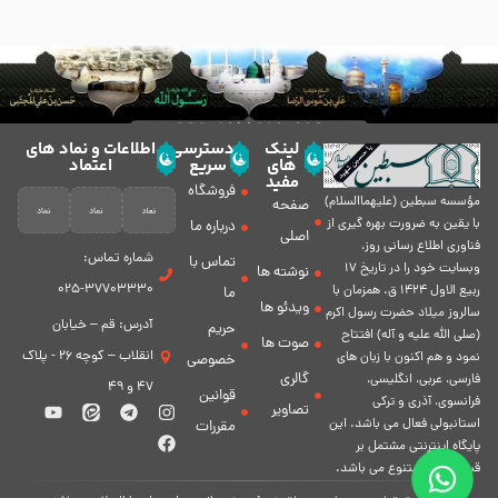
لینک
دسترسی
اطلاعات و نماد های
های
سریع
اعتماد
مفید
فروشگاه
مؤسسه سبطين (عليهماالسلام)
صفحه
با يقين به ضرورت بهره گیرى از
درباره ما
اصلی
فناورى اطلاع رسانى روز،
شماره تماس:
تماس با
وبسایت خود را در تاريخ 17
نوشته ها
37703330-025
ربيع الاول 1424 ق. همزمان با
ما
ویدئو ها
سالروز ميلاد حضرت رسول اكرم
آدرس: قم – خیابان
حریم
(صلی الله علیه و آله) افتتاح
صوت ها
انقلاب – کوچه 26 - پلاک
نمود و هم اكنون با زبان های
خصوصی
گالری
فارسی، عربى، انگلیسی،
47 و 49
قوانین
فرانسوی، آذری و ترکی
تصاویر
استانبولی فعال مى باشد. اين
مقررات
پايگاه اينترنتى مشتمل بر
قسمت هاى متنوع مى باشد.