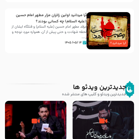
آیا میدانید اولین زائران مزار مطهر امام حسین
(علیه السلام) چه کسانی بودند؟
مرقد مطهر امام حسین (علیه السلام) و قتلگاه ایشان از
لحظه شهادت و حتی پیش از آن، همواره مورد توجه و
ز...
۱۴ /۰۵/ ۱۴۰۵
آیا میدانید؟
جدیدترین ویدئو ها
جدیدترین ویدئو و کلیپ های منتشر شده
مصداق کربلا – حاج حسین سیب
شور ، حسینا! به‌ حق زهرا «أُنْظُرْ
سرخی
إِلَینا» – عزاداری شب هفتم ماه