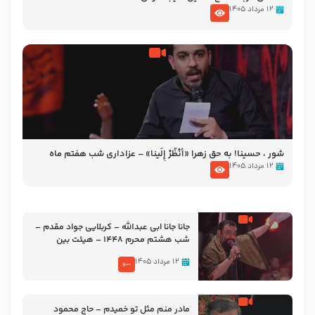
۱۲ مرداد ۱۴۰۵
شور ، حسینا! به‌ حق زهرا «أُنْظُرْ إِلَینا» – عزاداری شب هفتم ماه
محرّم 1405
۱۲ مرداد ۱۴۰۵
جانا جانا ابی عبدالله – کربلایی جواد مقدم –
شب هشتم محرم 1448 – هیئت بین
الحرمین طهران
۱۲ مرداد ۱۴۰۵
مادر منم مثل تو خمیدم – حاج محمود