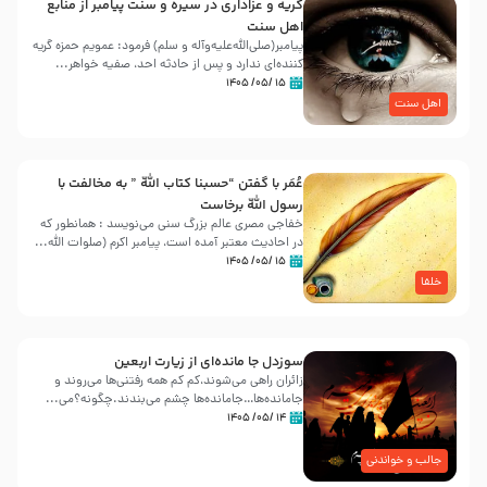
گریه و عزاداری در سیره و سنت پیامبر از منابع
اهل سنت
پیامبر(صلی‌الله‌علیه‌وآله و سلم) فرمود: عمویم حمزه گریه
کننده‌ای ندارد و پس از حادثه احد، صفیه خواهر...
۱۵ /۰۵/ ۱۴۰۵
اهل سنت
عُمَر با گفتن “حسبنا كتاب اللّه ” به مخالفت با
رسول اللّه برخاست
خفاجی مصری عالم بزرگ سنی می‌نویسد : همانطور که
در احادیث معتبر آمده است، پیامبر اکرم (صلوات اللّه...
۱۵ /۰۵/ ۱۴۰۵
خلفا
سوزدل جا مانده‌ای از زیارت اربعین
زائران راهی می‌شوند،کم‌ کم همه رفتنی‌ها می‌روند و
جامانده‌ها…جامانده‌ها چشم می‌بندند.چگونه؟می‌...
۱۴ /۰۵/ ۱۴۰۵
جالب و خواندنی