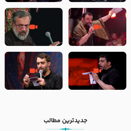
محرّم 1405
جانا جانا ابی عبدالله – کربلایی جواد
مادر منم مثل تو خمیدم – حاج
مقدم – شب هشتم محرم 1448 –
محمود کریمی – شهادت حضرت
هیئت بین الحرمین طهران
رقیه علیها السلام – تیر ۱۴۰۵
هیئت رایة العباس علیه السلام
تک ، عبّاس، صاحب دل‌هاست –
من غلام نوکراتم من عاشق کربلاتم
حاج حنیف طاهری – عزاداری شب
– شور زمینه – شب هفتم – محرم
تاسوعا 1405
1397 – کربلایی محمدحسین
پویانفر
جدیدترین مطالب