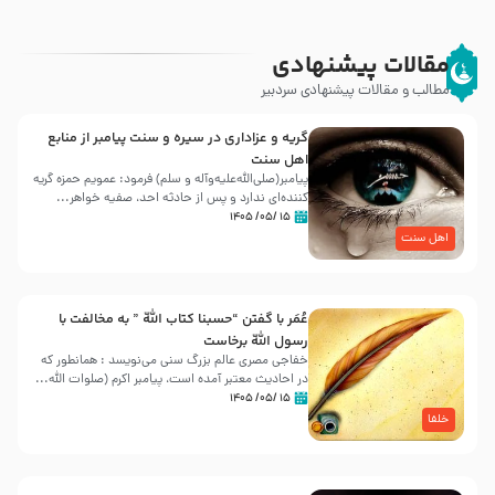
مقالات پیشنهادی
مطالب و مقالات پیشنهادی سردبیر
گریه و عزاداری در سیره و سنت پیامبر از منابع
اهل سنت
پیامبر(صلی‌الله‌علیه‌وآله و سلم) فرمود: عمویم حمزه گریه
کننده‌ای ندارد و پس از حادثه احد، صفیه خواهر...
۱۵ /۰۵/ ۱۴۰۵
اهل سنت
عُمَر با گفتن “حسبنا كتاب اللّه ” به مخالفت با
رسول اللّه برخاست
خفاجی مصری عالم بزرگ سنی می‌نویسد : همانطور که
در احادیث معتبر آمده است، پیامبر اکرم (صلوات اللّه...
۱۵ /۰۵/ ۱۴۰۵
خلفا