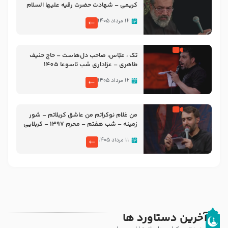
کریمی – شهادت حضرت رقیه علیها السلام
– تیر ۱۴۰۵ هیئت رایة العباس علیه السلام
۱۲ مرداد ۱۴۰۵
تک ، عبّاس، صاحب دل‌هاست – حاج حنیف
طاهری – عزاداری شب تاسوعا 1405
۱۲ مرداد ۱۴۰۵
من غلام نوکراتم من عاشق کربلاتم – شور
زمینه – شب هفتم – محرم 1397 – کربلایی
محمدحسین پویانفر
۱۱ مرداد ۱۴۰۵
آخرین دستاورد ها