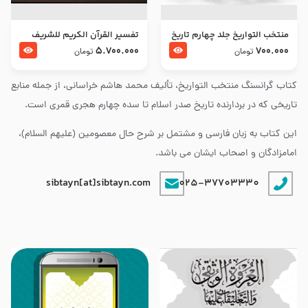
منتخب التواریخ جلد چهارم تاریخ
تفسير القرآن الكريم للشريف
امام زین العابدین و امام محمد
المرتضي قدس سرّه
5.700.000
700.000
تومان
تومان
باقر علیهما السلام
کتاب گرانسنگ منتخب التواريخ، تألیف محمد هاشم خراسانی، از جمله منابع
تاریخی که در بردارنده تاریخ صدر اسلام تا سده چهارم هجری قمری است.
این کتاب به زبان فارسی و مشتمل بر شرح حال معصومین (علیهم السلام)،
امامزادگان و اصحاب ایشان می باشد.
sibtayn[at]sibtayn.com
025-37703330