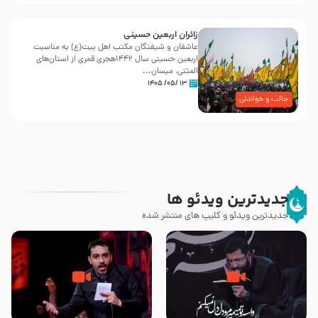
زائران اربعین حسینی
عاشقان و شیفتگان مکتب اهل بیت(ع) به مناسبت
اربعین حسینی سال ۱۴۴۲هجری قمری از استان‌های
المثنی، میسان...
۱۳ /۰۵/ ۱۴۰۵
جالب و خواندنی
جدیدترین ویدئو ها
جدیدترین ویدئو و کلیپ های منتشر شده
مصداق کربلا – حاج حسین سیب
شور ، حسینا! به‌ حق زهرا «أُنْظُرْ
سرخی
إِلَینا» – عزاداری شب هفتم ماه