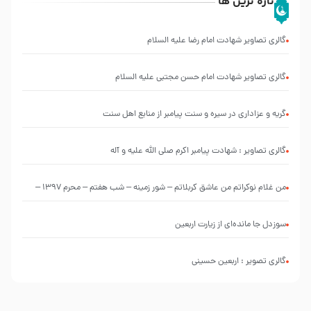
تازه ترین ها
گالری تصاویر شهادت امام رضا علیه السلام
گالری تصاویر شهادت امام حسن مجتبی علیه السلام
گریه و عزاداری در سیره و سنت پیامبر از منابع اهل سنت
گالری تصاویر : شهادت پیامبر اکرم صلی الله علیه و آله
من غلام نوکراتم من عاشق کربلاتم – شور زمینه – شب هفتم – محرم 1397 –
کربلایی محمدحسین پویانفر
سوزدل جا مانده‌ای از زیارت اربعین
گالری تصویر : اربعین حسینی