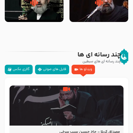
سلام جوانی که امام حسین علیه
زیارتی که اسباب رزق زیاد و عمر
السلام خودش جوابش را دادند
طولانی است حجت السلام حسین
-حجت الاسلام بندانی
یوسفی
چند رسانه ای ها
چند رسانه ای های سبطین
ویدئو ها
فایل های صوتی
گالری عکس
مصداق کربلا – حاج حسین سیب سرخی