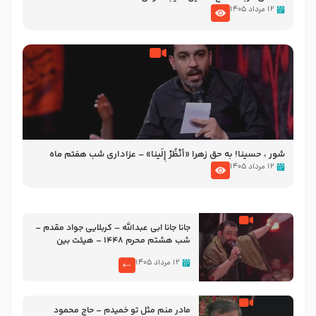
۱۲ مرداد ۱۴۰۵
شور ، حسینا! به‌ حق زهرا «أُنْظُرْ إِلَینا» – عزاداری شب هفتم ماه
محرّم 1405
۱۲ مرداد ۱۴۰۵
جانا جانا ابی عبدالله – کربلایی جواد مقدم –
شب هشتم محرم 1448 – هیئت بین
الحرمین طهران
۱۲ مرداد ۱۴۰۵
مادر منم مثل تو خمیدم – حاج محمود