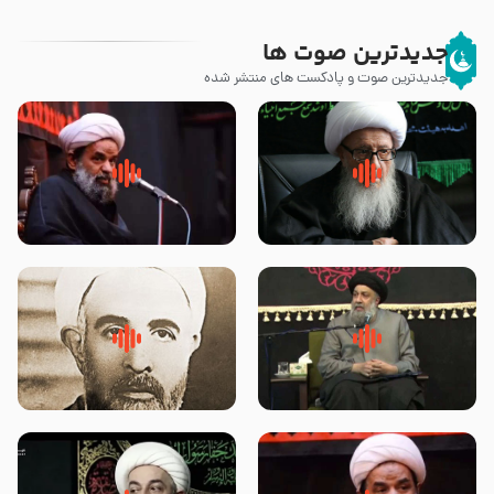
جدیدترین صوت ها
جدیدترین صوت و پادکست های منتشر شده
زوّار اربعین امام حسین (علیه
روضه جانسوز پاره های جگر امام
السلام) با این اشتیاق به زیارت
حسن مجتبی علیه السلام-حجت
بروند – آیت الله وحید خراسانی
الاسلام بندانی
لقب حضرت رقیه سلام الله علیها به
روضه‌ی مجلس یزید ملعون و
چه معناست – حجت الاسلام علوی
اسارت اهل‌بیت علیهم‌السلام –
تهرانی
مرحوم حجت‌الاسلام شیخ علی
محدث زاده