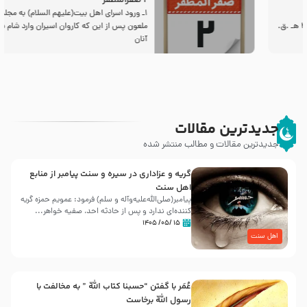
2 صفرالمظفر
1ـ ورود اسراى اهل بیت‌(علیهم السلام) به مجلس یزید
ملعون پس از این كه كاروان اسیران وارد شام شدند،
آنان
جدیدترین مقالات
جدیدترین مقالات و مطالب منتشر شده
گریه و عزاداری در سیره و سنت پیامبر از منابع
اهل سنت
پیامبر(صلی‌الله‌علیه‌وآله و سلم) فرمود: عمویم حمزه گریه
کننده‌ای ندارد و پس از حادثه احد، صفیه خواهر...
۱۵ /۰۵/ ۱۴۰۵
اهل سنت
عُمَر با گفتن “حسبنا كتاب اللّه ” به مخالفت با
رسول اللّه برخاست