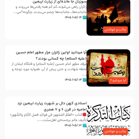
سوزدل جا مانده‌ای از زیارت اربعین
زائران راهی می‌شوند،کم‌ کم همه رفتنی‌ها می‌روند و
جامانده‌ها…جامانده‌ها چشم می‌بندند.چگونه؟می‌...
۱۴ /۰۵/ ۱۴۰۵
جالب و خواندنی
آیا میدانید اولین زائران مزار مطهر امام حسین
(علیه السلام) چه کسانی بودند؟
مرقد مطهر امام حسین (علیه السلام) و قتلگاه ایشان از
لحظه شهادت و حتی پیش از آن، همواره مورد توجه و
ز...
۱۴ /۰۵/ ۱۴۰۵
آیا میدانید؟
اسنادی کهن دال بر شهرت زیارت اربعین نزد
امامیه در قرن ۶ و ۷ هجری
کتاب «العَلَمُ المَشهور في فَوائِدِ فَضلِ الأيّامِ وَالشُّهورِ»
تألیف عالم برجسته‌ی اهل‌سنّت…...
۱۳ /۰۵/ ۱۴۰۵
جالب و خواندنی