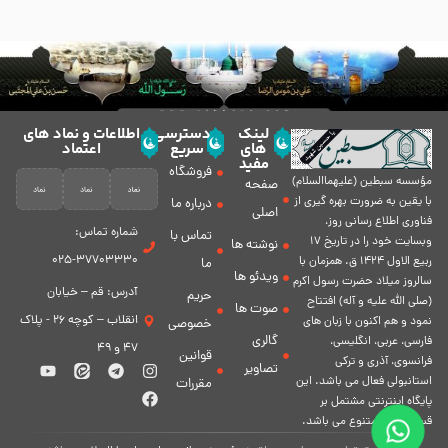
لینک
دسترسی
اطلاعات و نماد های
های
سریع
اعتماد
مفید
فروشگاه
مؤسسه سبطين (عليهماالسلام)
صفحه
با يقين به ضرورت بهره گیرى از
درباره ما
اصلی
فناورى اطلاع رسانى روز،
شماره تماس:
تماس با
وبسایت خود را در تاريخ 17
نوشته ها
37703330-025
ربيع الاول 1424 ق. همزمان با
ما
ویدئو ها
سالروز ميلاد حضرت رسول اكرم
آدرس: قم – خیابان
حریم
(صلی الله علیه و آله) افتتاح
صوت ها
انقلاب – کوچه 26 - پلاک
نمود و هم اكنون با زبان های
خصوصی
گالری
فارسی، عربى، انگلیسی،
47 و 49
قوانین
فرانسوی، آذری و ترکی
تصاویر
استانبولی فعال مى باشد. اين
مقررات
پايگاه اينترنتى مشتمل بر
قسمت هاى متنوع مى باشد.