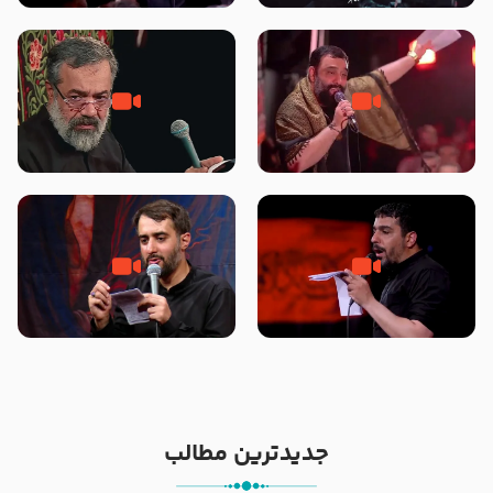
محرّم 1405
جانا جانا ابی عبدالله – کربلایی جواد
مادر منم مثل تو خمیدم – حاج
مقدم – شب هشتم محرم 1448 –
محمود کریمی – شهادت حضرت
هیئت بین الحرمین طهران
رقیه علیها السلام – تیر ۱۴۰۵
هیئت رایة العباس علیه السلام
تک ، عبّاس، صاحب دل‌هاست –
من غلام نوکراتم من عاشق کربلاتم
حاج حنیف طاهری – عزاداری شب
– شور زمینه – شب هفتم – محرم
تاسوعا 1405
1397 – کربلایی محمدحسین
پویانفر
جدیدترین مطالب