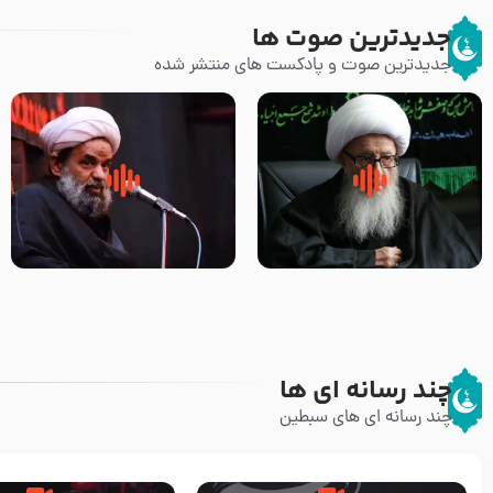
جدیدترین صوت ها
جدیدترین صوت و پادکست های منتشر شده
زوّار اربعین امام حسین (علیه
روضه جانسوز پاره های جگر امام
السلام) با این اشتیاق به زیارت
حسن مجتبی علیه السلام-حجت
بروند – آیت الله وحید خراسانی
الاسلام بندانی
چند رسانه ای ها
چند رسانه ای های سبطین