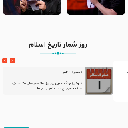
تک ، عبّاس، صاحب دل‌هاست –
من غلام نوکراتم من عاشق
حاج حنیف طاهری – عزاداری شب
کربلاتم – شور زمینه – شب هفتم
تاسوعا 1405
– محرم 1397 – کربلایی
محمدحسین پویانفر
روز شمار تاریخ اسلام
1 صفر المظفر
ز
1ـ وقوع جنگ صفین روز اول ماه صفر سال 38 هـ .ق.
جنگ صفین رخ داد. ماجرا از آن جا