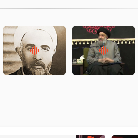
لقب حضرت رقیه سلام الله علیها
روضه‌ی مجلس یزید ملعون و
به چه معناست – حجت الاسلام
اسارت اهل‌بیت علیهم‌السلام –
علوی تهرانی
مرحوم حجت‌الاسلام شیخ علی
محدث زاده