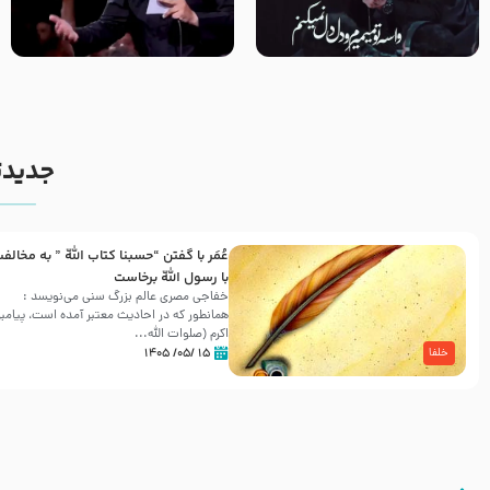
مصداق کربلا – حاج حسین سیب
شور ، حسینا! به‌ حق زهرا «أُنْظُرْ
سرخی
إِلَینا» – عزاداری شب هفتم ماه
محرّم 1405
جدیدت
عُمَر با گفتن “حسبنا كتاب اللّه ” به مخالف
با رسول اللّه برخاست
خفاجی مصری عالم بزرگ سنی می‌نویسد :
همانطور که در احادیث معتبر آمده است، پیامبر
اکرم (صلوات اللّه...
۱۵ /۰۵/ ۱۴۰۵
خلفا