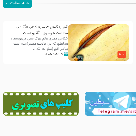
همه مقالات
عُمَر با گفتن “حسبنا كتاب اللّه ” به
مخالفت با رسول اللّه برخاست
خفاجی مصری عالم بزرگ سنی می‌نویسد :
همانطور که در احادیث معتبر آمده است،
پیامبر اکرم (صلوات اللّه...
۱۵ /۰۵/ ۱۴۰۵
خلفا