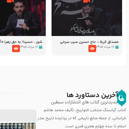
مصداق کربلا – حاج حسین سیب سرخی
شور ، حسینا! به‌ حق زهرا «أُنْظُ
عزاداری شب هفتم ماه محرّم 05
۱۲ مرداد ۱۴۰۵
۱۲ مرداد ۱۴۰۵
آخرین دستاورد ها
جدیدترین کتاب های انتشارات سبطین
کتاب گرانسنگ منتخب التواريخ، تألیف محمد هاشم
خراسانی، از جمله منابع تاریخی که در بردارنده تاریخ صدر
اسلام تا سده چهارم هجری قمری است.