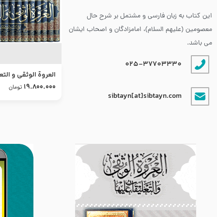
این کتاب به زبان فارسی و مشتمل بر شرح حال
معصومین (علیهم السلام)، امامزادگان و اصحاب ایشان
می باشد.
025-37703330
العروة الوثقى و التع
طرح جدید
19.800.000
تومان
sibtayn[at]sibtayn.com