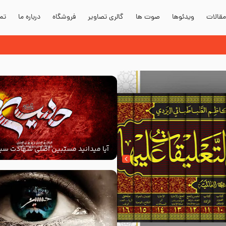
قالات
ویدئوها
صوت ها
گالری تصاویر
فروشگاه
درباره ما
تما
آیا میدانید مسبّبین اصلی شهادت سید
‌السلام کیانند؟