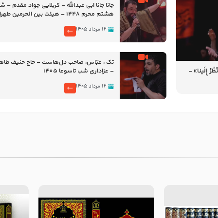
جانا جانا ابی عبدالله – کربلایی جواد مقدم – 
هشتم محرم 1448 – هیئت بین الحرمین طهران
۱۲ مرداد ۱۴۰۵
تک ، عبّاس، صاحب دل‌هاست – حاج حنیف طاه
رْ إِلَینا» –
– عزاداری شب تاسوعا 1405
14
۱۲ مرداد ۱۴۰۵