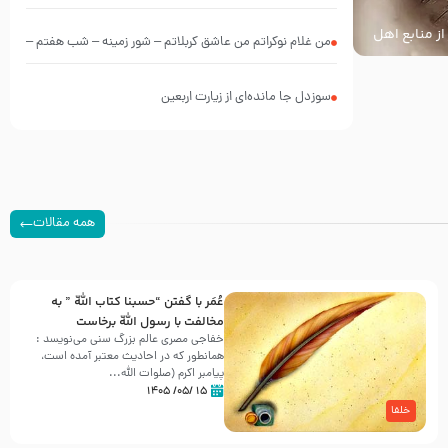
از منابع اهل
من غلام نوکراتم من عاشق کربلاتم – شور زمینه – شب هفتم –
محرم 1397 – کربلایی محمدحسین پویانفر
سوزدل جا مانده‌ای از زیارت اربعین
همه مقالات
عُمَر با گفتن “حسبنا كتاب اللّه ” به
مخالفت با رسول اللّه برخاست
خفاجی مصری عالم بزرگ سنی می‌نویسد :
همانطور که در احادیث معتبر آمده است،
پیامبر اکرم (صلوات اللّه...
۱۵ /۰۵/ ۱۴۰۵
خلفا