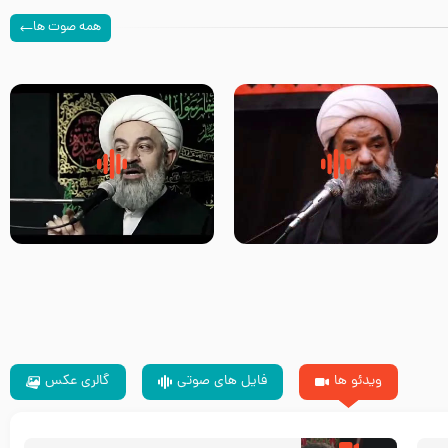
همه صوت ها
سلام جوانی که امام حسین علیه
زیارتی که اسباب رزق زیاد و عمر
السلام خودش جوابش را دادند
طولانی است حجت السلام حسین
-حجت الاسلام بندانی
یوسفی
ویدئو ها
فایل های صوتی
گالری عکس