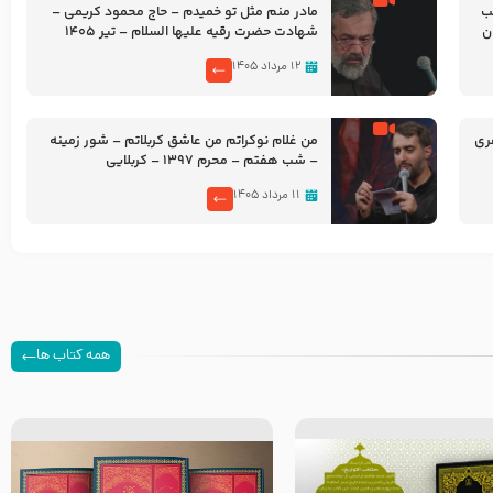
شب
مادر منم مثل تو خمیدم – حاج محمود کریمی –
شهادت حضرت رقیه علیها السلام – تیر ۱۴۰۵
هیئت رایة العباس علیه السلام
۱۲ مرداد ۱۴۰۵
ری
من غلام نوکراتم من عاشق کربلاتم – شور زمینه
– شب هفتم – محرم 1397 – کربلایی
محمدحسین پویانفر
۱۱ مرداد ۱۴۰۵
همه کتاب ها