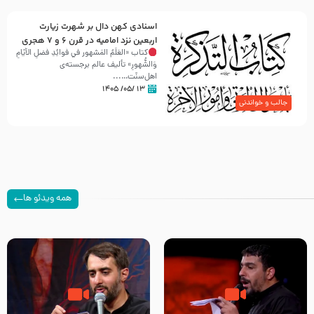
اسنادی کهن دال بر شهرت زیارت
اربعین نزد امامیه در قرن ۶ و ۷ هجری
کتاب «العَلَمُ المَشهور في فَوائِدِ فَضلِ الأيّامِ
وَالشُّهورِ» تألیف عالم برجسته‌ی
اهل‌سنّت…...
۱۳ /۰۵/ ۱۴۰۵
جالب و خواندنی
همه ویدئو ها