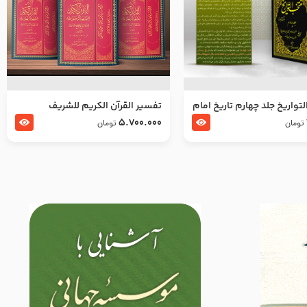
تواریخ جلد چهارم تاریخ امام
تفسير القرآن الكريم للشريف
بدین و امام محمد باقر
المرتضي قدس سرّه
5.700.000
تومان
تومان
لسلام