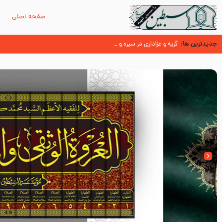
صفحه اصلی
م
جدیدترین ها:
سوزدل جا مانده‌ای از زیارت اربعین
گریه و عزاداری در سیره و سنت پیامبر از منابع اهل سنت
عُمَر با گفتن “حسبنا كتاب اللّه ” به مخالفت با رسول اللّه برخاست