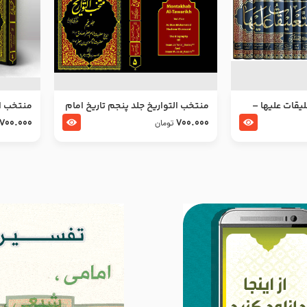
ليقات عليها –
منتخب التواریخ جلد پنجم تاریخ امام
منتخب ال
جعفر صادق و امام موسی بن جعفر
زین العا
700.000
700.000
تومان
علیهما السلام
علیهما ا