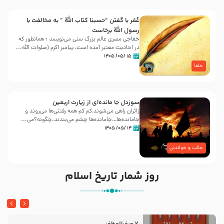
عُمَر با گفتن “حسبنا كتاب اللّه ” به مخالفت با
رسول اللّه برخاست
خفاجی مصری عالم بزرگ سنی می‌نویسد : همانطور که
در احادیث معتبر آمده است، پیامبر اکرم (صلوات اللّه...
۱۵ /۰۵/ ۱۴۰۵
خلفا
سوزدل جا مانده‌ای از زیارت اربعین
زائران راهی می‌شوند،کم‌ کم همه رفتنی‌ها می‌روند و
جامانده‌ها…جامانده‌ها چشم می‌بندند.چگونه؟می‌...
۱۴ /۰۵/ ۱۴۰۵
جالب و خواندنی
روز شمار تاریخ اسلام