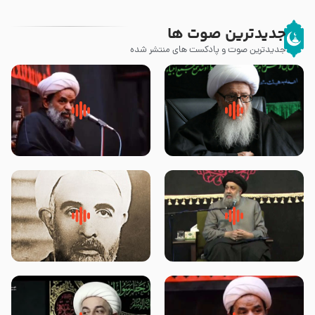
جدیدترین صوت ها
جدیدترین صوت و پادکست های منتشر شده
زوّار اربعین امام حسین (علیه
روضه جانسوز پاره های جگر امام
السلام) با این اشتیاق به زیارت
حسن مجتبی علیه السلام-حجت
بروند – آیت الله وحید خراسانی
الاسلام بندانی
لقب حضرت رقیه سلام الله علیها به
روضه‌ی مجلس یزید ملعون و
چه معناست – حجت الاسلام علوی
اسارت اهل‌بیت علیهم‌السلام –
تهرانی
مرحوم حجت‌الاسلام شیخ علی
محدث زاده