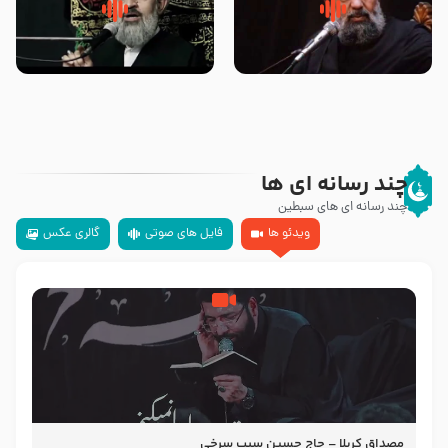
سلام جوانی که امام حسین علیه
زیارتی که اسباب رزق زیاد و عمر
السلام خودش جوابش را دادند
طولانی است حجت السلام حسین
-حجت الاسلام بندانی
یوسفی
چند رسانه ای ها
چند رسانه ای های سبطین
ویدئو ها
فایل های صوتی
گالری عکس
مصداق کربلا – حاج حسین سیب سرخی