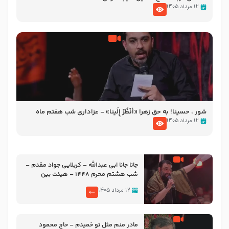
۱۲ مرداد ۱۴۰۵
شور ، حسینا! به‌ حق زهرا «أُنْظُرْ إِلَینا» – عزاداری شب هفتم ماه
محرّم 1405
۱۲ مرداد ۱۴۰۵
جانا جانا ابی عبدالله – کربلایی جواد مقدم –
شب هشتم محرم 1448 – هیئت بین
الحرمین طهران
۱۲ مرداد ۱۴۰۵
مادر منم مثل تو خمیدم – حاج محمود