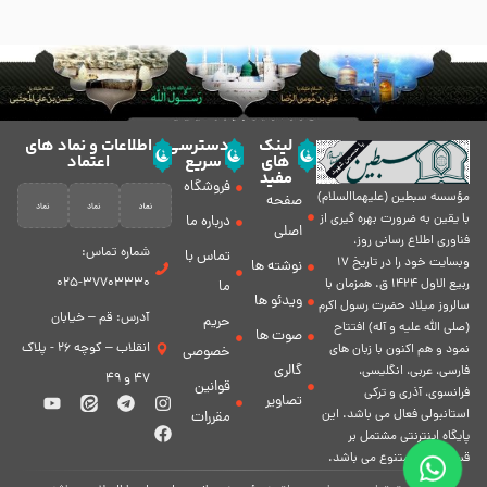
لینک
دسترسی
اطلاعات و نماد های
های
سریع
اعتماد
مفید
فروشگاه
مؤسسه سبطين (عليهماالسلام)
صفحه
با يقين به ضرورت بهره گیرى از
درباره ما
اصلی
فناورى اطلاع رسانى روز،
شماره تماس:
تماس با
وبسایت خود را در تاريخ 17
نوشته ها
37703330-025
ربيع الاول 1424 ق. همزمان با
ما
ویدئو ها
سالروز ميلاد حضرت رسول اكرم
آدرس: قم – خیابان
حریم
(صلی الله علیه و آله) افتتاح
صوت ها
انقلاب – کوچه 26 - پلاک
نمود و هم اكنون با زبان های
خصوصی
گالری
فارسی، عربى، انگلیسی،
47 و 49
قوانین
فرانسوی، آذری و ترکی
تصاویر
استانبولی فعال مى باشد. اين
مقررات
پايگاه اينترنتى مشتمل بر
قسمت هاى متنوع مى باشد.