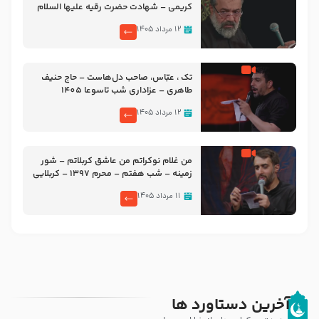
کریمی – شهادت حضرت رقیه علیها السلام
– تیر ۱۴۰۵ هیئت رایة العباس علیه السلام
۱۲ مرداد ۱۴۰۵
تک ، عبّاس، صاحب دل‌هاست – حاج حنیف
طاهری – عزاداری شب تاسوعا 1405
۱۲ مرداد ۱۴۰۵
من غلام نوکراتم من عاشق کربلاتم – شور
زمینه – شب هفتم – محرم 1397 – کربلایی
محمدحسین پویانفر
۱۱ مرداد ۱۴۰۵
آخرین دستاورد ها