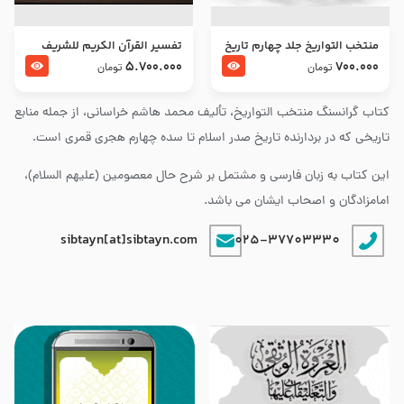
منتخب التواریخ جلد چهارم تاریخ
تفسير القرآن الكريم للشريف
امام زین العابدین و امام محمد
المرتضي قدس سرّه
5.700.000
700.000
تومان
تومان
باقر علیهما السلام
کتاب گرانسنگ منتخب التواريخ، تألیف محمد هاشم خراسانی، از جمله منابع
تاریخی که در بردارنده تاریخ صدر اسلام تا سده چهارم هجری قمری است.
این کتاب به زبان فارسی و مشتمل بر شرح حال معصومین (علیهم السلام)،
امامزادگان و اصحاب ایشان می باشد.
sibtayn[at]sibtayn.com
025-37703330