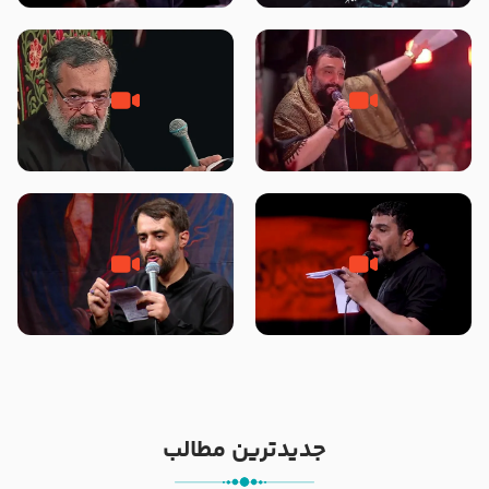
محرّم 1405
جانا جانا ابی عبدالله – کربلایی جواد
مادر منم مثل تو خمیدم – حاج
مقدم – شب هشتم محرم 1448 –
محمود کریمی – شهادت حضرت
هیئت بین الحرمین طهران
رقیه علیها السلام – تیر ۱۴۰۵
هیئت رایة العباس علیه السلام
تک ، عبّاس، صاحب دل‌هاست –
من غلام نوکراتم من عاشق کربلاتم
حاج حنیف طاهری – عزاداری شب
– شور زمینه – شب هفتم – محرم
تاسوعا 1405
1397 – کربلایی محمدحسین
پویانفر
جدیدترین مطالب