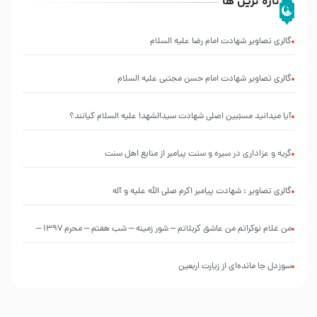
تازه ترین ها
گالری تصاویر شهادت امام رضا علیه السلام
گالری تصاویر شهادت امام حسن مجتبی علیه السلام
آیا میدانید مسبّبین اصلی شهادت سیدالشهدا علیه ‌السلام کیانند؟
گریه و عزاداری در سیره و سنت پیامبر از منابع اهل سنت
گالری تصاویر : شهادت پیامبر اکرم صلی الله علیه و آله
من غلام نوکراتم من عاشق کربلاتم – شور زمینه – شب هفتم – محرم 1397 –
کربلایی محمدحسین پویانفر
سوزدل جا مانده‌ای از زیارت اربعین