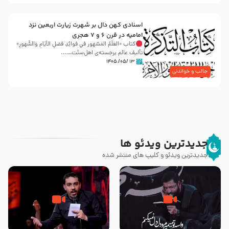
اسنادی کهن دال بر شهرت زیارت اربعین نزد
امامیه در قرن ۶ و ۷ هجری
کتاب «العَلَمُ المَشهور في فَوائِدِ فَضلِ الأيّامِ وَالشُّهورِ»
تألیف عالم برجسته‌ی اهل‌سنّت…...
۱۳ /۰۵/ ۱۴۰۵
جالب و خواندنی
جدیدترین ویدئو ها
جدیدترین ویدئو و کلیپ های منتشر شده
مصداق کربلا – حاج حسین سیب
شور ، حسینا! به‌ حق زهرا «أُنْظُرْ
سرخی
إِلَینا» – عزاداری شب هفتم ماه