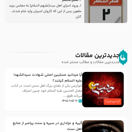
2 صفرالمظفر
1ـ ورود اسراى اهل بیت‌(علیهم السلام) به مجلس یزید
ملعون پس از این كه كاروان اسیران وارد شام شدند،
آنان
جدیدترین مقالات
جدیدترین مقالات و مطالب منتشر شده
آیا میدانید مسبّبین اصلی شهادت سیدالشهدا
علیه ‌السلام کیانند؟
خوارزمی یکی از علمای بزرگ اهل تسنن است، در کتاب
مقتل الحسین علیه ‌السلام خود چنین اعتراف
می‌کند:فوَق...
۱۶ /۰۵/ ۱۴۰۵
آیا میدانید؟
گریه و عزاداری در سیره و سنت پیامبر از منابع
اهل سنت