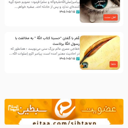
پیامبر(صلی‌الله‌علیه‌وآله و سلم) فرمود: عمویم حمزه گریه
کننده‌ای ندارد و پس از حادثه احد، صفیه خواهر...
۱۵ /۰۵/ ۱۴۰۵
اهل سنت
عُمَر با گفتن “حسبنا كتاب اللّه ” به مخالفت با
رسول اللّه برخاست
خفاجی مصری عالم بزرگ سنی می‌نویسد : همانطور که
در احادیث معتبر آمده است، پیامبر اکرم (صلوات اللّه...
۱۵ /۰۵/ ۱۴۰۵
خلفا