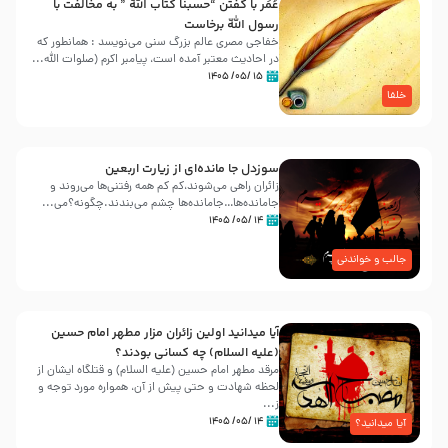
عُمَر با گفتن “حسبنا كتاب اللّه ” به مخالفت با
رسول اللّه برخاست
خفاجی مصری عالم بزرگ سنی می‌نویسد : همانطور که
در احادیث معتبر آمده است، پیامبر اکرم (صلوات اللّه...
۱۵ /۰۵/ ۱۴۰۵
خلفا
سوزدل جا مانده‌ای از زیارت اربعین
زائران راهی می‌شوند،کم‌ کم همه رفتنی‌ها می‌روند و
جامانده‌ها…جامانده‌ها چشم می‌بندند.چگونه؟می‌...
۱۴ /۰۵/ ۱۴۰۵
جالب و خواندنی
آیا میدانید اولین زائران مزار مطهر امام حسین
(علیه السلام) چه کسانی بودند؟
مرقد مطهر امام حسین (علیه السلام) و قتلگاه ایشان از
لحظه شهادت و حتی پیش از آن، همواره مورد توجه و
ز...
۱۴ /۰۵/ ۱۴۰۵
آیا میدانید؟